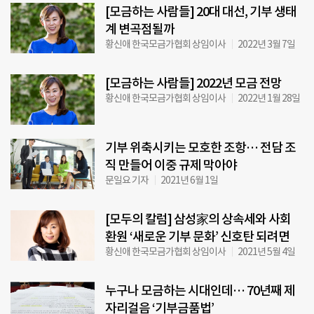
[모금하는 사람들] 20대 대선, 기부 생태
계 변곡점될까
황신애 한국모금가협회 상임이사
2022년 3월 7일
[모금하는 사람들] 2022년 모금 전망
황신애 한국모금가협회 상임이사
2022년 1월 28일
기부 위축시키는 모호한 조항… 전담 조
직 만들어 이중 규제 막아야
문일요 기자
2021년 6월 1일
[모두의 칼럼] 삼성家의 상속세와 사회
환원 ‘새로운 기부 문화’ 신호탄 되려면
황신애 한국모금가협회 상임이사
2021년 5월 4일
누구나 모금하는 시대인데… 70년째 제
자리걸음 ‘기부금품법’