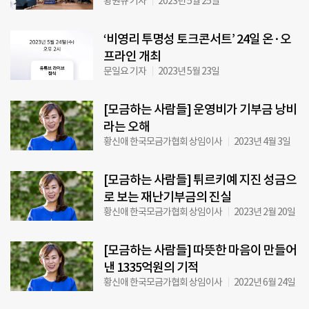
황원규 기자
2023년 5월 25일
‘비영리 투명성 토크콘서트’ 24일 온·오
프라인 개최
문일요 기자
2023년 5월 23일
[모금하는 사람들] 운영비가 기부금 낭비
라는 오해
황신애 한국모금가협회 상임이사
2023년 4월 3일
[모금하는 사람들] 튀르키예 지진 성금으
로 보는 재난기부금의 진실
황신애 한국모금가협회 상임이사
2023년 2월 20일
[모금하는 사람들] 따뜻한 마음이 만들어
낸 1335억원의 기적
황신애 한국모금가협회 상임이사
2022년 6월 24일