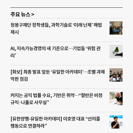
주요 뉴스 >
정몽구재단 장학생들, 과학기술로 ‘미래 난제’ 해법
제시
AI, 지속가능경영의 새 기준으로…기업들 ‘위험 관
리’
[화보] 최종 발표 앞둔 ‘유일한 아카데미’…조별 과제
막판 점검
커지는 공익 법률 수요, 기반은 취약…“절반은 비정
규직·나홀로 사무실”
[유한양행-유일한 아카데미] 이호영 대표 “선의를
행동으로 연결하라”