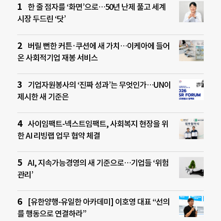
한 줄 점자를 ‘화면’으로…50년 난제 풀고 세계
시장 두드린 ‘닷’
버릴 뻔한 커튼·쿠션에 새 가치…이케아에 들어
온 사회적기업 재봉 서비스
기업자원봉사의 ‘진짜 성과’는 무엇인가…UN이
제시한 새 기준은
사이임팩트-넥스트임팩트, 사회복지 현장을 위
한 AI 리빙랩 업무 협약 체결
AI, 지속가능경영의 새 기준으로…기업들 ‘위험
관리’
[유한양행-유일한 아카데미] 이호영 대표 “선의
를 행동으로 연결하라”