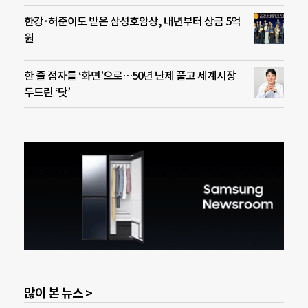
한강·허준이도 받은 삼성호암상, 내년부터 상금 5억
원
한 줄 점자를 ‘화면’으로…50년 난제 풀고 세계시장
두드린 ‘닷’
많이 본 뉴스 >