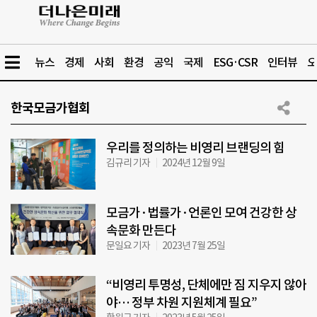
뉴스
경제
사회
환경
공익
국제
ESG·CSR
인터뷰
오
한국모금가협회
우리를 정의하는 비영리 브랜딩의 힘
김규리 기자
2024년 12월 9일
모금가·법률가·언론인 모여 건강한 상
속문화 만든다
문일요 기자
2023년 7월 25일
“비영리 투명성, 단체에만 짐 지우지 않아
야… 정부 차원 지원체계 필요”