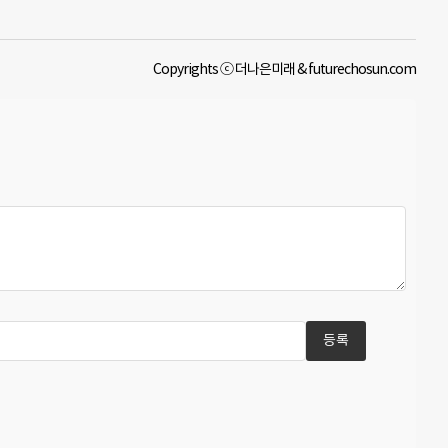
Copyrights ⓒ 더나은미래 & futurechosun.com