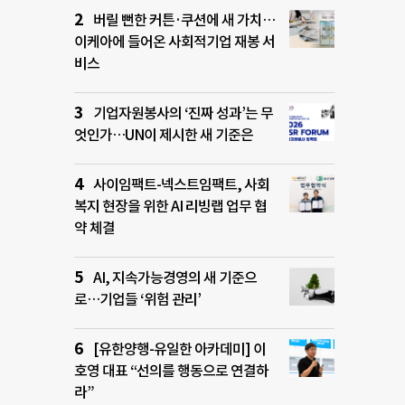
버릴 뻔한 커튼·쿠션에 새 가치…
이케아에 들어온 사회적기업 재봉 서
비스
기업자원봉사의 ‘진짜 성과’는 무
엇인가…UN이 제시한 새 기준은
사이임팩트-넥스트임팩트, 사회
복지 현장을 위한 AI 리빙랩 업무 협
약 체결
AI, 지속가능경영의 새 기준으
로…기업들 ‘위험 관리’
[유한양행-유일한 아카데미] 이
호영 대표 “선의를 행동으로 연결하
라”