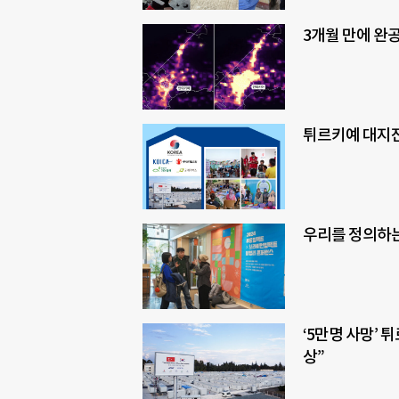
3개월 만에 완공
튀르키예 대지진
우리를 정의하는
‘5만명 사망’
상”