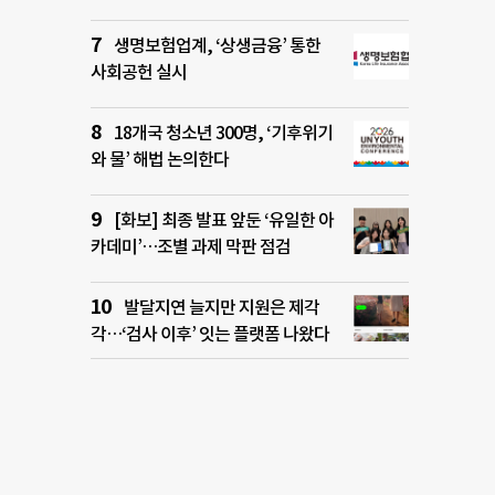
생명보험업계, ‘상생금융’ 통한
사회공헌 실시
18개국 청소년 300명, ‘기후위기
와 물’ 해법 논의한다
[화보] 최종 발표 앞둔 ‘유일한 아
카데미’…조별 과제 막판 점검
발달지연 늘지만 지원은 제각
각…‘검사 이후’ 잇는 플랫폼 나왔다