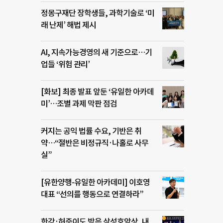
정몽구재단 장학생들, 과학기술로 ‘미
래 난제’ 해법 제시
AI, 지속가능경영의 새 기준으로…기
업들 ‘위험 관리’
[화보] 최종 발표 앞둔 ‘유일한 아카데
미’…조별 과제 막판 점검
커지는 공익 법률 수요, 기반은 취
약…“절반은 비정규직·나홀로 사무
실”
[유한양행-유일한 아카데미] 이호영
대표 “선의를 행동으로 연결하라”
한강·허준이도 받은 삼성호암상, 내