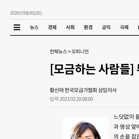
2026년 8월 8일(토)
뉴스
경제
사회
환경
공익
국제
전체뉴스
>
오피니언
[모금하는 사람들]
황신애 한국모금가협회 상임이사
입력 2023.02.20.
08:00
느닷없이 들
과 영상 앞
의 손을 잡