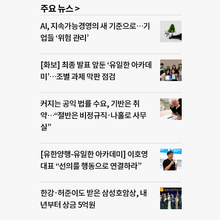
주요 뉴스 >
AI, 지속가능경영의 새 기준으로…기
업들 ‘위험 관리’
[화보] 최종 발표 앞둔 ‘유일한 아카데
미’…조별 과제 막판 점검
커지는 공익 법률 수요, 기반은 취
약…“절반은 비정규직·나홀로 사무
실”
[유한양행-유일한 아카데미] 이호영
대표 “선의를 행동으로 연결하라”
한강·허준이도 받은 삼성호암상, 내
년부터 상금 5억원