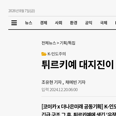
2026년 8월 7일(금)
뉴스
경제
사회
환경
공익
국제
전체뉴스
>
기획/특집
K-인도주의
튀르키예 대지진이 
조유현 기자
,
채예빈 기자
입력 2024.12.20.
06:00
[코이카 x 더나은미래 공동기획] K-인도
긴급 구조 그 후, 튀르키예에 생긴 ‘우