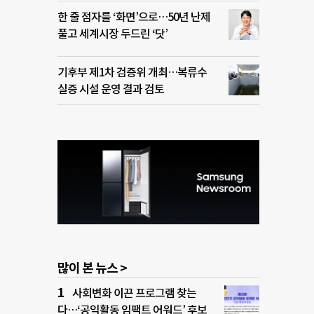
한 줄 점자를 ‘화면’으로…50년 난제
풀고 세계시장 두드린 ‘닷’
기후부 제1차 검증위 개최…복류수
실증 시설 운영 결과 검토
많이 본 뉴스 >
사회변화 이끈 프로그램 찾는
다…‘공익활동 임팩트 어워드’ 후보