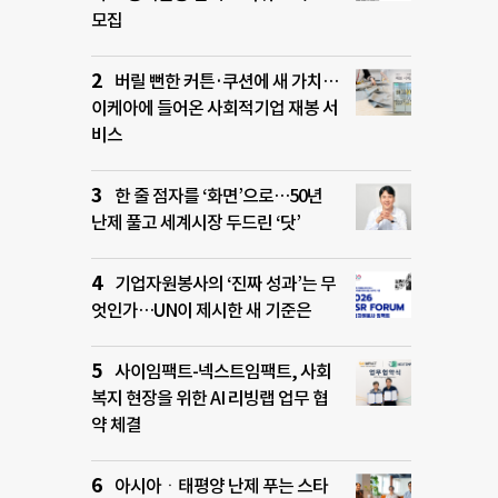
모집
버릴 뻔한 커튼·쿠션에 새 가치…
이케아에 들어온 사회적기업 재봉 서
비스
한 줄 점자를 ‘화면’으로…50년
난제 풀고 세계시장 두드린 ‘닷’
기업자원봉사의 ‘진짜 성과’는 무
엇인가…UN이 제시한 새 기준은
사이임팩트-넥스트임팩트, 사회
복지 현장을 위한 AI 리빙랩 업무 협
약 체결
아시아ㆍ태평양 난제 푸는 스타