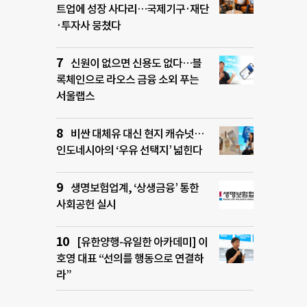
트업에 성장 사다리…국제기구·재단
·투자사 뭉쳤다
신원이 없으면 신용도 없다…블
록체인으로 라오스 금융 소외 푸는
서울랩스
비싼 대체유 대신 현지 캐슈넛…
인도네시아의 ‘우유 선택지’ 넓힌다
생명보험업계, ‘상생금융’ 통한
사회공헌 실시
[유한양행-유일한 아카데미] 이
호영 대표 “선의를 행동으로 연결하
라”