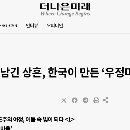
ESG·CSR
인터뷰
오피니언
남긴 상흔, 한국이 만든 ‘우정
주의 여정, 어둠 속 빛이 되다 <1>
정마을’