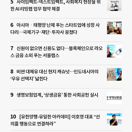
사이임팩트-넥스트임팩트, 사회복지 현장을 위
한 AI 리빙랩 업무 협약 체결
아시아ㆍ태평양 난제 푸는 스타트업에 성장 사
다리…국제기구·재단·투자사 뭉쳤다
신원이 없으면 신용도 없다…블록체인으로 라오
스 금융 소외 푸는 서울랩스
비싼 대체유 대신 현지 캐슈넛…인도네시아의
‘우유 선택지’ 넓힌다
생명보험업계, ‘상생금융’ 통한 사회공헌 실시
[유한양행-유일한 아카데미] 이호영 대표 “선
의를 행동으로 연결하라”