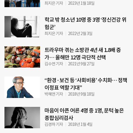
최지은 기자
2023년 1월 18일
학교 밖 청소년 10명 중 3명 ‘정신건강 위
험군’
최지은 기자
2022년 2월 3일
트라우마 겪는 소방관 4년 새 1.8배 증
가… 올해만 12명 극단적 선택
김수연 기자
2021년 9월 27일
“환경·보건 등 ‘사회비용’ 수치화… 정책
이정표 역할 기대”
박혜연 기자
2018년 9월 18일
마음이 아픈 어른 4명 중 1명, 문턱 높은
종합심리검사
김경하 기자
2018년 1월 4일