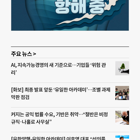
주요 뉴스 >
AI, 지속가능경영의 새 기준으로…기업들 ‘위험 관
리’
[화보] 최종 발표 앞둔 ‘유일한 아카데미’…조별 과제
막판 점검
커지는 공익 법률 수요, 기반은 취약…“절반은 비정
규직·나홀로 사무실”
[유한양행-유일한 아카데미] 이호영 대표 “선의를