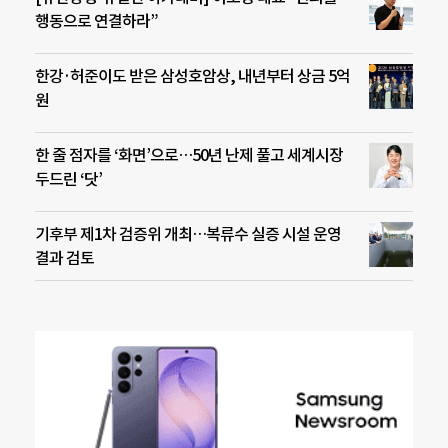
행동으로 연결하라”
한강·허준이도 받은 삼성호암상, 내년부터 상금 5억
원
한 줄 점자를 ‘화면’으로…50년 난제 풀고 세계시장
두드린 ‘닷’
기후부 제1차 검증위 개최…복류수 실증 시설 운영
결과 검토