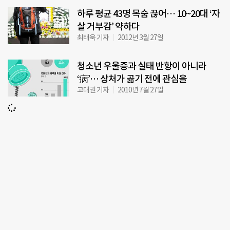
하루 평균 43명 목숨 끊어… 10~20대 ‘자
살 거부감’ 약하다
최태욱 기자
2012년 3월 27일
청소년 우울증과 실태 반항이 아니라
‘病’… 상처가 곪기 전에 관심을
고대권 기자
2010년 7월 27일