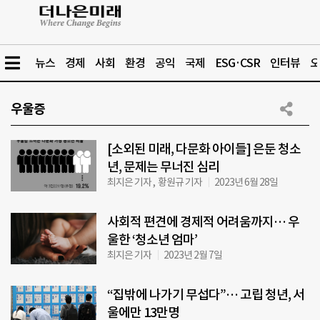
뉴스
경제
사회
환경
공익
국제
ESG·CSR
인터뷰
오
우울증
[소외된 미래, 다문화 아이들] 은둔 청소
년, 문제는 무너진 심리
최지은 기자 , 황원규 기자
2023년 6월 28일
사회적 편견에 경제적 어려움까지… 우
울한 ‘청소년 엄마’
최지은 기자
2023년 2월 7일
“집밖에 나가기 무섭다”… 고립 청년, 서
울에만 13만명