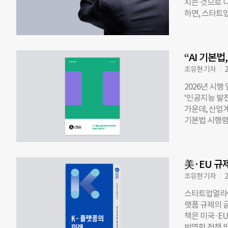
치는 것으로 
트워킹·커뮤니티
하면, 스타트업
(21.5%)가
어지며 스타트
다. 선호 이유로
다. 스타트업
연계’(33.3
다. 2014
자파트너스(23
“AI 기본
파악하기 위해 
(35%), 네이
명, 대기업 재
조유현 기자
2
VC·CVC를 선
직자들이 꼽은 
·전문가 네트워
2026년 시행
조직 비전·전략
는 여전히 부정
‘인공지능 발전
밸 미보장(24
가운데, 산업계
‘유연하고 빠른
기본법 시행령 
보상·안정성 
전의 토대인가?
근무 만족도 
한 시행령이 산
직자 가운데 
의 ‘AI법(A
부분은 리스크
美·EU 규
방향과 규제 
선호가 뚜렷했다
큼, 산업계는
조유현 기자
2
조직 형태로 
스는 이번 이슈
스타트업얼라이
확한 정의로 
랫폼 규제의 글
을 제약할 가
책은 미국·E
확한 사실조사 
반영한 정책 