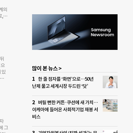
체는
태계의
동에
, 빌
확보
 선정
상자
성이
화를
 고
초대
다졌
 뒤
반을
업으
많이 본 뉴스 >
실행으
 있
. 네
스타트
한 줄 점자를 ‘화면’으로…50년
투자
14
난제 풀고 세계시장 두드린 ‘닷’
대한
악하
테그
 대
에게
버릴 뻔한 커튼·쿠션에 새 가치…
스타트
업자
이케아에 들어온 사회적기업 재봉 서
삼성
올해
비스
 1위
직자
 이들
에 그
‘네