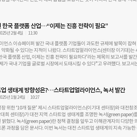
술 혁신 및 시장경쟁 제한 우려 등을 제시했다. 스타트업얼라이언스는 “산
맞춤형 규제 체계와 진흥 전략이 필요하다는 점을 강조했다. 보고서는 ▲미
 반영되지 않은 채 시행령이 확정될 경우, 실제 현장과 괴리된 규제가 나올
플랫폼 규제 입법 동향 ▲EU 디지털시장법(DMA) 및 디지털서비스법(DSA)
업 현실을 고려한 정교한 설계가 필요하다”고 강조했다. 이기대 스타트업얼
화 ▲미국 애플 반독점 소송이 국내 산업에 미치는 영향 ▲한국 플랫폼 규제
은
 한국 플랫폼 산업…“이제는 진흥 전략이 필요”
 등을 다룬다. 특히, ‘국가 플랫폼 자본주의(State Platform Capitalism)
 한국 플랫폼 산업의 글로벌 경쟁력 확보 방안을 모색했다. 이기대 스타트
025년 2월 4일
11:30
장은 “플랫폼 산업은 소비자 후생 증가와 중소기업 판로 확대에 직결되므로
언스 이슈페이퍼 발간 국내 플랫폼 기업들이 과도한 규제에 발목이 잡혀
국 플랫폼 육성에 사활을 걸고 있다”며 “우리 정부도 플랫폼을 규제 대상으
 약화될 수 있다는 지적이 나왔다. 스타트업얼라이언스(센터장 이기대)는 
라, 경제 성장과 디지털 생태계 활성화의 핵심 동력으로 인식해야 한다”고 
 한국 플랫폼 산업, 이제는 진흥 전략이 필요하다’라는 제목의 보고서를 발
어 “이번 보고서가 정책 입안자, 학계, 스타트업 관계자들에게 한국 플랫폼
규제가 국내 기업을 글로벌 시장에서 도태시킬 수 있다”고 우려했다. 보고서
성장 전략을 고민하는 데 실질적인 지침이 되길 바란다”고 덧붙였다. 한편, 
럽연합(EU) 등 주요국들이 자국 플랫폼 기업을 보호하고 육성하는 방향으로
’는 스타트업얼라이언스 홈페이지에서 무료로 다운로드할 수 있다. 조유현
반면, 한국은 기업 부담을 가중하는 규제 중심의 정책을 펴고 있다고 분석했
자
 ‘온라인 플랫폼 거래 공정화법’, ‘독점규제법’ 등 17건의 플랫폼 규제 
트업 생태계 방향성은?…스타트업얼라이언스, 녹서 발간
. 스타트업얼라이언스는 이를 ▲거래 공정화 ▲독점 규제 ▲혼합 유형으로
과, 상당수 법안이 과도한 개입으로 시장의 자율성을 해칠 우려가 있다고 
025년 1월 24일
10:27
 ‘서면 계약 교부 의무화’나 ‘계약 해지 시 사전 통지 의무’ 등은 기업의 자율
성장 위한 ‘10개 질문’ 제시 스타트업얼라이언스(이기대 센터장)와 대전창
에, 실효성이 부족하다는 평가다. 또 플랫폼 사업자로 하여금 재화·용역의
희 센터장)가 대전 지역 스타트업 생태계를 조명한 녹서(green paper)를
등을 공개하도록 강제하는 규정은 영업 비밀 침해 소지가 있으며, 후발주자의
 밝혔다. 녹서(green paper)란 정책 결정을 앞두고 이해관계자의 다양한 
초래할 수 있다. 정부가 ‘중개 수수료율’을 일괄적으로 통제하려는 시도 역시
토론 과정을 담은 문서다. 이번 녹서는 대전 스타트업 생태계의 지속 가능한
 사적 자치와 자유 시장 원칙에 어긋날 수 있다는 지적이 나온다. 독점규제
개의 핵심 질문을 담아 지역 발전을 위한 방향성을 제시했다. 스타트업얼라이