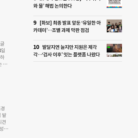
업계의
와 물’ 해법 논의한다
국
 수
 시
라이
 방
[화보] 최종 발표 앞둔 ‘유일한 아
’ 개
카데미’…조별 과제 막판 점검
업얼
, 각
 글
로만
발달지연 늘지만 지원은 제각
4일
강조
각…‘검사 이후’ 잇는 플랫폼 나왔다
간하
 산업
는 미
‘K-
 규제
 더
다.
법안이
 나
지적했
성을
조경
 노출
 발
 무임
의견
 헌
 성장
 유형
언스