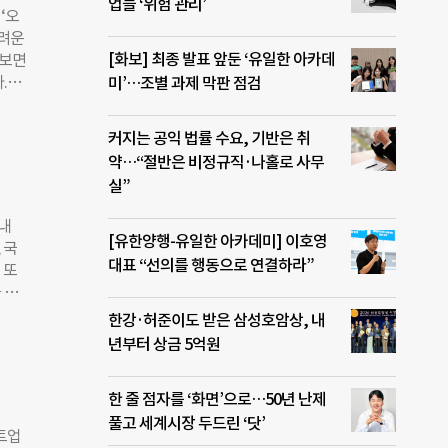
이언스
업들 ‘위험 관리’
‘오
어려운
피탈과
[화보] 최종 발표 앞둔 ‘유일한 아카데
 보면
 글
.
미’…조별 과제 막판 점검
에서
을까.
”며
투자
계가
커지는 공익 법률 수요, 기반은 취
때
약…“절반은 비정규직·나홀로 사무
르면,
실”
 한
기업
국내
조는
[유한양행-유일한 아카데미] 이호영
 국
 성
대표 “선의를 행동으로 연결하라”
 또
있
 서
 ‘고
 활
한강·허준이도 받은 삼성호암상, 내
산업이
(성
년부터 상금 5억원
경제
 시행
면 전
다.
한 줄 점자를 ‘화면’으로…50년 난제
결과,
풀고 세계시장 두드린 ‘닷’
획을
트업
는 응