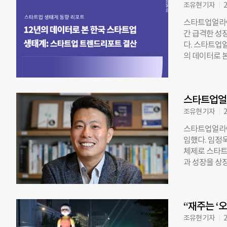
주요 피지컬 A
조유현 기자
2
가 더 커졌다
스타트업얼라이
1500억 원 
간 급격한 성장
스는 950억 
다. 스타트업얼
로벌 투자 시
의 데이터로 
전년 대비 70
‘M&A·IPO
피지컬 AI로 
체-상승-조정-
국방 등 분야
점대 중반에서
언스는 리포트에
스타트업얼
리 인상 등 외
2025년에는 
조유현 기자
2
자들의 심리 또
스타트업얼라
발해 꾸준히 상
임했다. 임정욱
는 60.6점을
체제로 스타트
에게 바라는 시
과 성장을 상
제로 꼽혔으나,
센터장을 역임
다. 이는 스타
업 지원 플랫
하게 여기게 되
계하며 생태계 
업자들이 선호
“재주는 ‘오
조선일보JNS
어나 다변화되는
(2006~200
조유현 기자
2