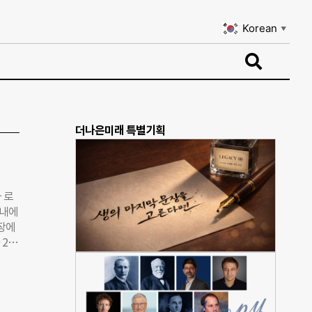
Korean
▼
Korean
▼
더나은미래 특별기획
 로
국내에
현장에
29
자 비
도 같
.
원 등