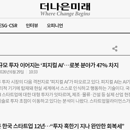
ESG·CSR
인터뷰
오피니언
대규모 투자 이어지는 ‘피지컬 AI’…로봇 분야가 47% 차지
026년 6월 29일
10:33
후 투자 시장의 다음 격전지로 ‘피지컬 AI’가 떠오르고 있다. 피지컬 AI는 AI가
 물리적 기기에 탑재돼 현실 세계에서 스스로 인식하고 행동하는 기술이다. 
I 스타트업에 대한 대형 투자가 잇따르며, 제조·물류·건설 등 실제 산업 
기술로 투자 초점이 이동하고 있다는 분석이 나왔다. 스타트업얼라이언스가 
026 피지컬 AI 스타트업맵’ 리포트에 따르면, 국내 벤처투자 시장에서 AI 투
 기준 2022년 9.4%에서 2025년 23.6%로 증가했다. 투자 건수 기준으로
6%에서 22.8%로 확대됐다. 특히 피지컬 AI 기업들의 투자 유치가 두드러졌다
 한국 스타트업 12년…“투자 혹한기 지나 완만한 회복세”
 리얼월드 210억 원, 라온로보틱스 230억 원, 뉴빌리티 251억 원, 본 170억 