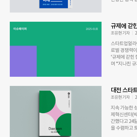
으로 인한 기
맥락에 맞춘 
의견이 충분히
·EU·일본의 
있다”며 “산
행 이후의 변
언스 센터장
규제에 갇힌
향성과 진흥 전략
념을 바탕으로
조유현 기자
2
라이언스 센터
스타트업얼라이
국 정부가 자
로벌 경쟁력이
볼 것이 아니
‘규제에 갇힌
했다. 그는 이
며 “지나친 
의 지속가능한 
국, 중국, 유
플랫폼의 미래
를 설계하는 
나은미래 기
실제로 국회에는
대전 스타
발의된 상태다
눠 검토한 결
조유현 기자
2
다. 예를 들어
지속 가능한 
제한하는 동시
제혁신센터(박대
순서, 기준 
간했다고 24일
승차 문제를 
을 수렴하고 
법이 보장하는
을 위한 10