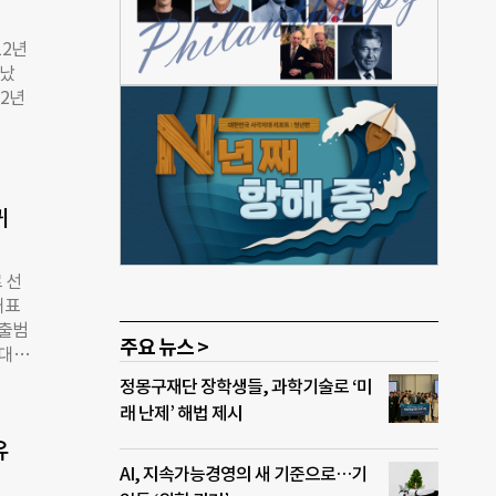
규모
는
12년
로보틱
타났
 글
12년
자가
금이
 ‘정
료,
50
라이
후 금
귀
해
창업
 출
 선
년에
대표
 정부
 출범
심 과
주요 뉴스 >
초대
증했
타트
정몽구재단 장학생들, 과학기술로 ‘미
중요
을 설
래 난제’ 해법 제시
화 창
로,
 벗
유
부장
AI, 지속가능경영의 새 기준으로…기
대표