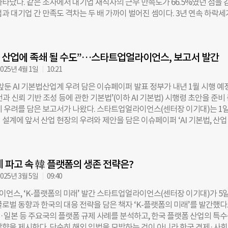
나타났다. 같은 조사에서 대기업 재직자의 근무 만족도가 66.5%였던 점을 
 형성 지원’(32.3%) 순이었다. 민간 액셀러레이터(AC) 중에서는 블루
과 대기업 간 만족도 격차는 두 배 가까이 벌어진 셈이다. 3년 연속 하락세
 가장 높은 선호도를 얻었으며, 프라이머(18%), 스파크랩(17.5%)이 그 뒤를 
업 생태계의 구조적 불안과 인력 유출 우려가 현실화되고 있다는 분석도 
는 ‘네트워킹·커뮤니티 제공’(42.8%), ‘브랜드 후광 효과’(38.4%), ‘후속
얼라이언스와 오픈서베이는 지난 18일 ‘스타트업 트렌드리포트 2025’를 
%) 등이 꼽혔다. 가장 선호하는 벤처캐피탈(VC)은 알토스벤처스(28.5%), 한
년부터 매년 진행되어 온 이 조사는 국내 스타트업 생태계 참여자들의 인식과 
%), SBVA(14.5%) 순이었고, 기업주도형 벤처캐피탈(CVC)은 카카오벤처
법, 산업에 족쇄 될 수도”…스타트업얼라이언스, 보고서 발간
올해 9월 22일부터 10월 2일까지 11일간 창업자 200명, 스타트업 재직자 
버 D2SF(26%), 삼성벤처투자(23.5%) 순으로 나타났다. 창업자들이 이들
직자 200명, 취업준비생 200명 등 총 800명을 대상으로 실시됐다. 스타트업
025년 4월 1일
10:21
호하는 주요 이유는 ‘평판 및 브랜드 후광 효과’(VC 54.4%, CVC 41.2%), ‘
불만족 이유 1위는 ‘낮은 재정적 보상’(37.0%)이었다. 다음으로는 ▲불
크 연결’, ‘후속·공동 투자 연계’ 등이었다. 현재 스타트업 투자 시장에 
 앞둔 AI 기본법산업계 우려 담은 이슈페이퍼 발표 정부가 내년 1월 시행 예
(35.0%) ▲낮은 기업 인지도(30.0%) ▲적은 복리·복지 혜택(25.0%) 
적 인식이 우세했다. 창업자의 51.5%, 스타트업 재직자의
과 신뢰 기반 조성 등에 관한 기본법’(이하 AI 기본법) 시행령 초안을 준비
.0%) 순으로 나타났다. 반면 만족 이유로는 ‘자율적·수평적 조직 문화’(41.5
 우려를 담은 보고서가 나왔다. 스타트업얼라이언스(센터장 이기대)는 1일,
 의사결정’(34.0%) 등이 꼽혔다. 스타트업 특유의 문화적 장점은 유지되지
설계에 앞서 산업 현장의 우려와 제안을 담은 이슈페이퍼 ‘AI 기본법, 산업
등 기본 조건이 이를 따라가지 못하면서 체감 만족도가 떨어진 것으로 풀이
 규제의 시작인가?’를 발간했다. 이번 리포트는 AI 기술의 현실을 반영하지
하락은 ‘스타트업 추천 기피’로도 이어지고 있다. 보고서에 따르면, 스타트업
업 발전을 저해할 수 있다는 문제의식을 담고 있다. AI 기본법은 유럽연합(
주변에 스타트업 근무를 추천하겠다는 응답은 30%대에 그쳤다. 비추천 이유
I Act)’에 이어 세계에서 두 번째로 제정된 인공지능 관련 포괄법으로, 정부의 
, 불안정성, 체계 부족 등이었다. 향후 이직 희망 조사에서도 대기업·중견
제 파고 속 韓 플랫폼의 생존 전략은?
틀을 담고 있다. 그러나 실제 규제의 수위와 적용 범위는 시행령에서 정해지
. 스타트업 재직자(이직 희망 응답자 181명)는 향후 이직 시 가장 선호
 시행령 내용이 향후 시장에 미칠 영향을 예의주시하고 있다. 스타트업얼라
025년 3월 5일
09:40
국내
페이퍼에서 다음과 같은 다섯 가지 핵심 쟁점을 짚었다. ▲‘고영향 AI’의 
언스, ‘K-플랫폼의 미래’ 발간 스타트업얼라이언스(센터장 이기대)가 5일
인한 규제 불확실성 ▲생성형 AI 표시 의무 대상이 광범위하여 혁신적 기술
로벌 동향과 한국의 대응 전략을 담은 책자 ‘K-플랫폼의 미래’를 발간했다.
능성 ▲기존 법령과의 중복 및 충돌에 따른 법적 혼란과 이중 규제 문제 ▲
U·일본 등 주요국의 플랫폼 규제 사례를 분석하고, 한국 플랫폼 산업의 특
요건으로 인한 산업 현장의 과도한 부담 ▲ AI 검·인증 권한의 특정 기관 
방향을 제시한다. 단순히 해외 입법을 모방하는 것이 아니라 한국 경제·사