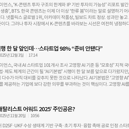
12) 등을 거치며 미디어와 플랫폼 기업 혁신을 주도했다. 이후 스타트업얼라
스, ‘K-콘텐츠 투자 구조의 한계와 IP 기반 투자의 가능성’ 리포트 발간 
~2020)으로 복귀해 조직을 안정적으로 확장했고, TBT파트너스 공동대표
‘기생충’, BTS. 한국 콘텐츠는 이제 더 이상 ‘한류 붐’이라는 말로 설명하기 
22), 중소벤처기업부 창업벤처혁신실장(2022~2025)으로 활동하며 벤처캐
. 넷플릭스 글로벌 1위, 아카데미 작품상, 빌보드 차트 정상. 성과만 놓고
계 경험까지 축적했다. 스타트업얼라이언스는 이번 공동대표 선임을 계기로
준이다. 그러나 투자 시장에서 K-콘텐츠를 바라보는 시선은 여전히 냉정하다
 확장과 정책 싱크탱크 기능을 강화할 방침이다. 임 공동대표는 취임 소감
만, 투자 자산으로는 불안정하다”는 평가가 반복된다. 왜 이런 괴리가 생겼
간 스타트업얼라이언스는 한국 스타트업 생태계 활성화를 위해 노력해 왔다
언스가 26일 발간한 이슈페이퍼 ‘K-콘텐츠 투자 구조의 한계와 IP 기반 
동안 벤처캐피탈 업계와 정부에서 쌓은 경험을 바탕으로, 한국 스타트업 생태
 그 원인을 “콘텐츠가 창출한 부가가치가 투자자에게 돌아오지 않는 ‘구조’ 
도약할 수 있도록 최선을 다하겠다”고 밝혔다. 조유현 더나은미래 기자
시행 한 달 앞인데…스타트업 98% “준비 안됐다”
했다. ◇ “흥행해도 남는 게 없다”…’프로젝트’에 갇힌 투자 보고서에 따
정 투자의 81.7%는 기업이 아닌 개별 ‘프로젝트’에 집중되어 있다. 영화
025년 12월 3일
17:14
한 편의 제작비에 투자하고 그 정산만 받다 보니, 작품이 흥행해도 제작사의 
스, 국내 AI 스타트업 101개사 조사 고영향 AI 기준 등 ‘모호성’ 지적 
로 축적되지 않는다. 기업에 투자해 IP를 축적하고 성장성을 공유하는 구
 법·제도 체계의 근간이 될 ‘AI기본법’ 시행이 한 달 보름 앞으로 다가왔지만,
다. 양지훈 한국문화관광연구원 부연구위원은 “동일한 제작사가 연속적인
업 다수가 아직 대비를 갖추지 못한 것으로 나타났다. AI기본법은 ‘고영향 AI’
도, 투자 성과는 각 프로젝트에서 단절적으로 소멸되는 구조가 반복되고 
I’를 제공하는 기업에 보다 강한 의무를 부과하는 것이 핵심이다. 고영향 AI를
. 게다가 콘텐츠 산업은 배우 리스크, 대중의 취향 등 변수가 많아 대표적인
은 ▲위험관리정책과 조직체계 등 위험관리방안 ▲AI 결과 도출 과정에서
gh Risk-High Return)’ 영역으로 분류된다. 결국 “콘텐츠는 의미 있는 
준과 학습용 데이터의 개요 ▲이용자 보호 방안 ▲서비스 관리·감독자 정보
안 된다”는 인식이 굳어지는 배경이다. 역설적인 점은, 콘텐츠가 만들어내는 
 홈페이지에 공개해야 한다. 과학기술정보통신부는 지난달 12일 AI기본법
히려 산업 밖에서 더 크게 나타난다는 것이다. 예를 들어 K-드라마가 히트하
캐탈리스트 어워드 2025’ 주인공은?
예고하고, 오는 22일까지 의견을 받고 있다. 법안은 내년 1월 22일 시행된
화장품, 패션, ‘불닭볶음면’ 같은
업얼라이언스가 국내 AI 스타트업 101개사를 대상으로 진행한 설문조사 
025년 11월 20일
10:56
98%가 사실상 시행 대비 체계를 구축하지 못한 것으로 확인됐다. ‘대응 계
D2SF·UKF 수상 생태계 기반 구축·초기 투자·융합 촉매 공로 인정 스타
’이라고 답한 기업은 2%에 그쳤고, ‘내용을 잘 모르고 준비도 안 돼 있다’