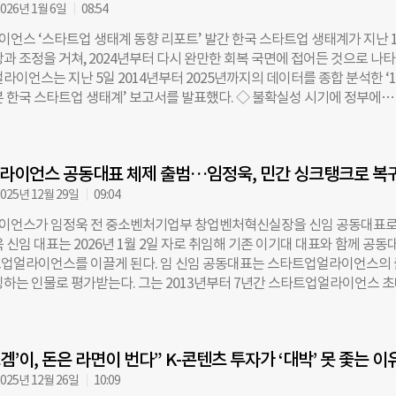
I 기업의 투자 유치 규모는 1100억 원을 넘어섰다. 2026년 들어서는 투자 
026년 1월 6일
08:54
. 이족보행 및 양팔 조작 기반의 휴머노이드를 개발하는 홀리데이로보틱스
언스 ‘스타트업 생태계 동향 리포트’ 발간 한국 스타트업 생태계가 지난 
규모의 시리즈A 투자를 유치하며 기업가치 9500억 원을 기록했다. 또한 위
과 조정을 거쳐, 2024년부터 다시 완만한 회복 국면에 접어든 것으로 나
원, 유비파이는 600억 원, 오토노머스에이투지는 405억 원을 각각 유치했다.
라이언스는 지난 5일 2014년부터 2025년까지의 데이터를 종합 분석한 ‘
장에서도 흐름은 비슷하다. 리포트는 2025년 글로벌 로보틱스 스타트업 투
본 한국 스타트업 생태계’ 보고서를 발표했다. ◇ 불확실성 시기에 정부에
% 증가한 약 140억 달러(약 21조5400억 원)을 기록했다고 분석했다. 투자
’ 요구 커져 스타트업 생태계 전반의 분위기는 자금 흐름과 밀접하게 연동되며
향하는 배경에는 산업 현장의 구조적 수요가 있다. 제조, 물류, 건설, 농업, 의
회복’의 사이클을 그렸다. 리포트에 따르면, 생태계 분위기 점수는 2014년 
에서 인력 부족과 자동화 수요가 동시에 커지고 있기 때문이다. 스타트업얼
 시작해 유동성이 풍부했던 2021년 79점으로 역대 최고치를 기록했다. 이
서 피지컬 AI를 “AI를
라이언스 공동대표 체제 출범…임정욱, 민간 싱크탱크로 복
부 충격으로 2022년 이후 급락했으나, 2024년(50.5점)부터 반등하기 시작
54.5점을 기록하며 회복세로 돌아섰다. 이는 투자 시장이 안정을 찾으면서 
025년 12월 29일
09:04
한 개선되고 있음을 시사한다. 정부 역할에 대한 평가는 2014년 43점에서
이언스가 임정욱 전 중소벤처기업부 창업벤처혁신실장을 신임 공동대표로
승하다가 투자 혹한기인 2022~2023년에 하락세를 보였다. 그러나 2025
 신임 대표는 2026년 1월 2일 자로 취임해 기존 이기대 대표와 함께 공동
 기록하며 다시 60점대를 회복, 긍정적인 평가 흐름을 되찾았다. 주목할 점은
업얼라이언스를 이끌게 된다. 임 신임 공동대표는 스타트업얼라이언스의
급 과제의 변화다. 전 기간에 걸쳐 ‘자금·투자 활성화’와 ‘규제 완화’가 핵
징하는 인물로 평가받는다. 그는 2013년부터 7년간 스타트업얼라이언스 
 경제 불확실성이 커진 시기에는 ‘M&A 및 IPO 활성화’에 대한 요구가 급
하며 국내 스타트업 생태계 활성화의 기반을 닦았다. 당시 민간 중심의 스
트업들이 단순한 성장을 넘어 자금 회수(Exit)와 생존을 위한 출구 전략을 
폼이 전무하던 시기, 그는 정부·기업·투자자·미디어를 연결하는 허브 조직
었음을 보여준다. ◇ 투자자 선호 ‘쏠림 현상’ 완화…투자 유치 기준 고도
확장의 초석을 마련했다. 임 대표는 조선일보 기자(1995~2005)를 시작으
하는 벤처캐피탈(VC)에 대한 인식은 과거 소수 상위 VC에 집중되던 것에서
겜’이, 돈은 라면이 번다” K-콘텐츠 투자가 ‘대박’ 못 좇는 이
 대표(2005~2006), 다음커뮤니케이션 서비스혁신본부장 및 대외협력본
 추세다. 2019년에는 선호도 상위 3개 VC가 전체 응답의 63.9%를
8), 다음글로벌홀딩스 대표(2009~2011), 미국 보스턴 기반의 라이코스INC 
025년 12월 26일
10:09