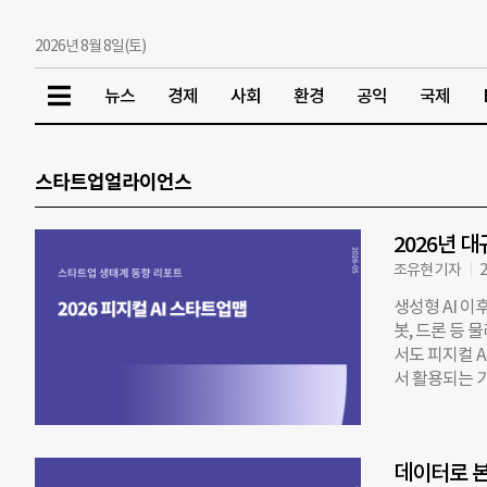
2026년 8월 8일(토)
뉴스
경제
사회
환경
공익
국제
스타트업얼라이언스
2026년 
조유현 기자
2
생성형 AI 이
봇, 드론 등
서도 피지컬 A
서 활용되는 
일 공개한 ‘2
중은 투자 금액
은 기간 13.
데이터로 본
2025년 한 해