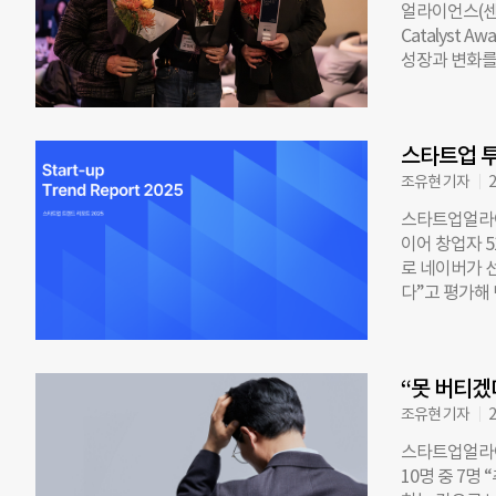
얼라이언스(센터
답이 48.5%
Catalyst 
인지하고 있으
성장과 변화를 
가장 큰 제약
더(Builder
요구(23.8%)
됐다. 후보 
(15.8%)가 
는 스타트업·I
공통적으로 지적
스타트업 투
위한 기반을 
회장은 200
조유현 기자
2
회장으로 팁스
스타트업얼라이
다는 평가를 
이어 창업자 
만든 인물”로 
로 네이버가 
로 변화에 불을
다”고 평가해
이버 D2SF
업얼라이언스와 
와 사업 연계를
년부터 매년 
초기 투자, 올
기 위해 올해 
레이터(Inte
“못 버티겠
기업 재직자 2
주어지며, UKF
업 지원에 가장
조유현 기자
2
들의 소모임에
(29%) 순이
뉴욕에서 ‘K
스타트업얼라이
에 올랐고, 창
10명 중 7명
기관을 선호하는 