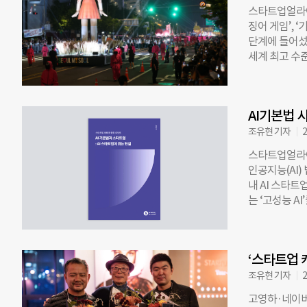
(2009~20
스타트업얼라이언
센터장(2013
징어 게임’, 
(2020~20
단계에 들어섰다
정부 정책 설
세계 최고 수
로벌 네트워크
“흥행은 하지
“지난 10년
스타트업얼라이
“지난 6년 
의 가능성’은
한 단계 더 
AI기본법 
문”이라고 분석
모태펀드 문화계
조유현 기자
2
편, 드라마 
스타트업얼라이언
가치나 자산으
인공지능(AI)
소수에 불과하
내 AI 스타트
공을 거두더라
는 ‘고성능 A
다”고 지적했다
비스하는 기업
위험-고수익(Hi
용된 주요 기
지만, 돈은 
명·연락처)를
적 효과는 오
‘스타트업 
령 초안을 입법
세계에서 한국 
그러나 스타트
조유현 기자
2
응답 기업의 
고영하·네이버 
수립해 준비 중