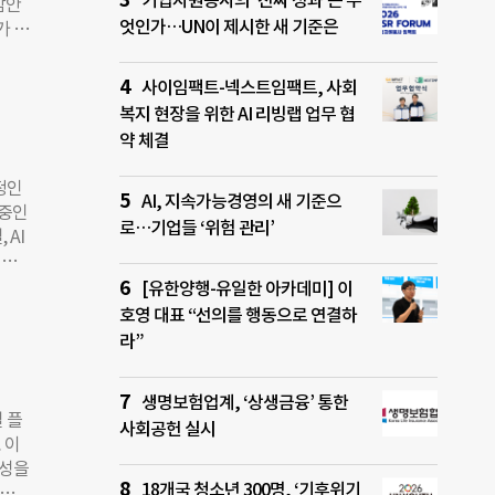
기업자원봉사의 ‘진짜 성과’는 무
감안
포인트
엇인가…UN이 제시한 새 기준은
가 이
이었
나온
 투자
발표했
사이임팩트-넥스트임팩트, 사회
국투
현실을
스
복지 현장을 위한 AI 리빙랩 업무 협
200
약 체결
 재
투자자
안정한
대해서
정인
▲워라
AI, 지속가능경영의 새 기준으
 중인
%),
로…기업들 ‘위험 관리’
 AI
만,
 발
된다.
 못
[유한양행-유일한 아카데미] 이
 재
EU)
호영 대표 “선의를 행동으로 연결하
 대
지원
라”
기업
는 만
하는
이언
생명보험업계, ‘상생금융’ 통한
불명
 플
사회공헌 실시
 적용
 이
불명
수성을
독점
18개국 청소년 300명, ‘기후위기
회적