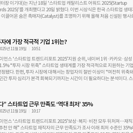
장 이기대)는 지난 18일 ‘스타트업 캐탈리스트 어워드 2025(Startup
, ‘법령은 알고 있으나 대응은 미흡하다’는 응답이 48.5%였다. 제도 시행 자
Awards 2025)’를 개최했다고 20일 밝혔다. 이번 시상식은 한국 스타트업 생
나 실제 준비는 거의 이뤄지지 못하고 있는 셈이다. AI기본법에서 기업 활
이끌어온 숨은 촉매자(Catalyst)를 조명하기 위해 올해 처음 신설된 행사로
이 되는 조항으로는 ▲신뢰성·안전성 인증제(27.7%) ▲데이터셋 투명성 
), 이그나이터(Igniter), 인테그레이터(Integrator) 등 3개 부문에서 수상자가
 ▲고위험 AI 지정 및 등록·검증 의무(17.8%) ▲생성형 AI 산출물 표시 의무
추천에는 스타트업얼라이언스 회원사와 자문위원단이 참여했으며, 최종 수
꼽혔다. 고지 범위, 생성형 AI 정의, 고영향 AI 지정 기준 등 핵심 사안의 모호
T·산업 분야 전문기자 17명의 투표로 결정됐다. 빌더(Builder) 부문은 ‘변
됐다. ‘어디까지가 고영향 AI인지’ ‘어떤 데이터 설명이 필요한지’ 등
자에 가장 적극적 기업 1위는?
설계하고 판을 만든 촉매자’에게 주어지는 상으로, 고영하 회장이 선정됐다.
7년 고벤처포럼을 출범시켜 초기 창업자들을 하나로 모으고, 엔젤투자협회 
025년 11월 19일
10:51
(TIPS) 프로그램의 설계·정착을 이끌며 국내 스타트업 생태계의 초석을 
언스 ‘스타트업 트렌드리포트 2025’지원 순위, 네이버 1위·카카오·삼성
받았다. 기자단은 고 회장을 “아무것도 없던 곳에서 스타트업 생태계의 기
51.5% “투자 시장 위축” 스타트업 생태계를 가장 적극적으로 지원하는 기
평가했다. 이그나이터(Igniter) 부문은 ‘가능성을 먼저 포착하고 과감한 
선정됐다. 한편, 투자 시장에 대해서는 창업자의 절반 이상이 “여전히 위축돼
 붙인 혁신 추진자’에게 수여된다. 올해 수상자는 네이버 D2SF가 선정됐다
 민간 투자 심리가 본격 회복되기까지는 시간이 더 필요하다는 분석이다. 
는 기술 스타트업이 저평가되던 시기부터 꾸준히 가능성에 베팅하며 전략적 
오픈서베이는 지난 18일 ‘스타트업 트렌드리포트 2025’를 발표했다. 20
 통해 생태계 성장을 견인해 왔다. 특히 퓨리오사AI 등 AI 반도체 분야에 
진행되어 온 이 조사는 국내 스타트업 생태계 참여자들의 인식과 현실을 파
해 설립한 D2SF US를 통한 글로벌 진출 지원 등이 높은 평가를 받았다. 인
9월 22일부터 10월 2일까지 11일간 창업자 200명, 스타트업 재직자 200명,
grator) 부문은 ‘서로 다른 요소를 결합해 변화를 확장시키는 융합 촉매자’
다” 스타트업 근무 만족도 ‘역대 최저’ 35%
00명, 취업준비생 200명 등 총 800명을 대상으로 실시됐다. 창업자들은 
(United Korean Founders)가 수상했다. 2018년 실리콘밸리 한국계 창
 적극적인 기업으로 네이버(46.5%)를 1위로 꼽았다. 이어 카카오(34%), 
025년 11월 19일
10:17
서 출발한 UKF는 글로벌 진출 선배들의 후원 네트워크로 성장해 왔으며, 
었다. 가장 활용하고 싶은 창업지원센터로는 구글 스타트업 캠퍼스(29.5%)가
OOM
언스 ‘스타트업 트렌드리포트 2025’보상·복지·비전 모두 뒤처져…재
조경제혁신센터(29%), 서울창업허브(28%)가 근소한 차이로 뒤를 이었다.
 “추천 안 해” 스타트업 재직자의 근무 만족도가 조사 이래 최저 수준인 35%
주요 이유는 ‘사무공간·인프라 제공’(38.2%), ‘투자 유치 지원’(34.4%), 