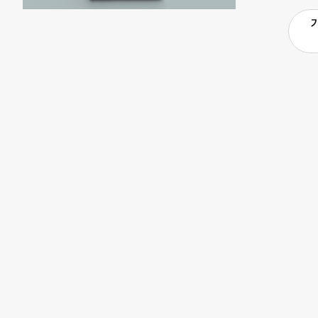
의 경우, 해
에 따르면, 지
제의 대상이 
다양한 내·외
부담을 떠안게
는 미래과학기
가와 외부 지
한종호 파트너
생태계 구성원
태계 서밋’을
질문으로는 ▲
업’에 몰입할
생태계 모델은
시된 10개의
대전 지역의 
“이번 녹서가
한다”고