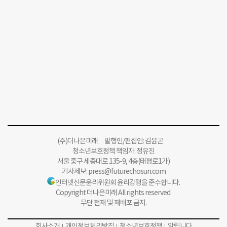
(주)더나은미래 발행인/편집인: 김윤곤
청소년보호정책 책임자: 정유진
서울 중구 세종대로 135-9, 4층(태평로1가)
기사제보:
press@futurechosun.com
인터넷신문윤리위원회 윤리강령을 준수합니다.
Copyright 더나은미래 All rights reserved.
무단 전재 및 재배포 금지.
회사소개
개인정보처리방침
청소년보호정책
알립니다