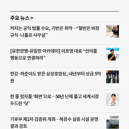
주요 뉴스 >
커지는 공익 법률 수요, 기반은 취약…“절반은 비정
규직·나홀로 사무실”
[유한양행-유일한 아카데미] 이호영 대표 “선의를
행동으로 연결하라”
한강·허준이도 받은 삼성호암상, 내년부터 상금 5억
원
한 줄 점자를 ‘화면’으로…50년 난제 풀고 세계시장
두드린 ‘닷’
기후부 제1차 검증위 개최…복류수 실증 시설 운영
결과 검토