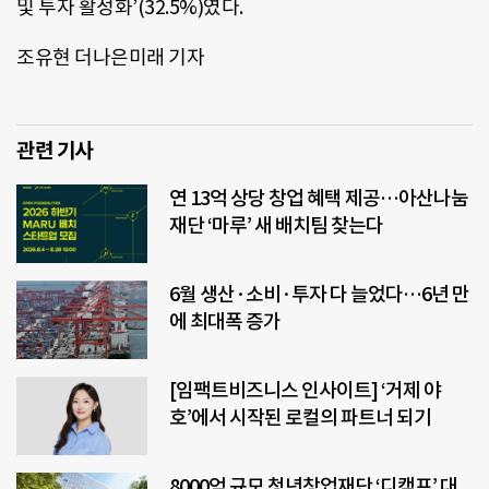
및 투자 활성화’(32.5%)였다.
조유현 더나은미래 기자
관련 기사
연 13억 상당 창업 혜택 제공…아산나눔
재단 ‘마루’ 새 배치팀 찾는다
6월 생산·소비·투자 다 늘었다…6년 만
에 최대폭 증가
[임팩트비즈니스 인사이트] ‘거제 야
호’에서 시작된 로컬의 파트너 되기
8000억 규모 청년창업재단 ‘디캠프’ 대