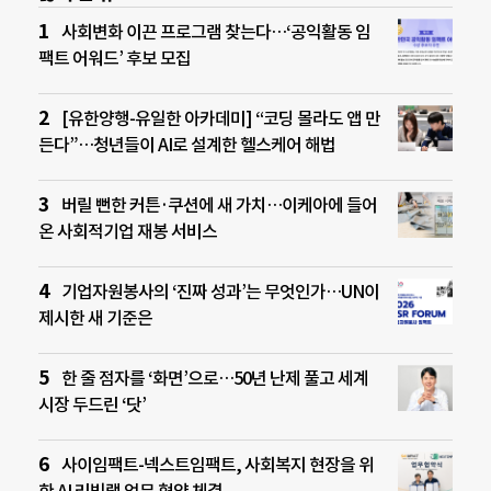
사회변화 이끈 프로그램 찾는다…‘공익활동 임
팩트 어워드’ 후보 모집
[유한양행-유일한 아카데미] “코딩 몰라도 앱 만
든다”…청년들이 AI로 설계한 헬스케어 해법
버릴 뻔한 커튼·쿠션에 새 가치…이케아에 들어
온 사회적기업 재봉 서비스
기업자원봉사의 ‘진짜 성과’는 무엇인가…UN이
제시한 새 기준은
한 줄 점자를 ‘화면’으로…50년 난제 풀고 세계
시장 두드린 ‘닷’
사이임팩트-넥스트임팩트, 사회복지 현장을 위
한 AI 리빙랩 업무 협약 체결