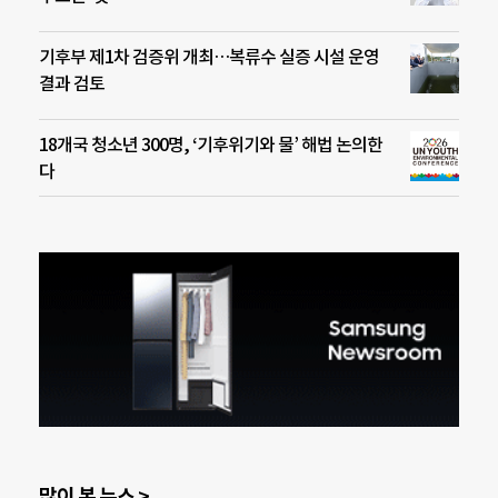
기후부 제1차 검증위 개최…복류수 실증 시설 운영
결과 검토
18개국 청소년 300명, ‘기후위기와 물’ 해법 논의한
다
많이 본 뉴스 >