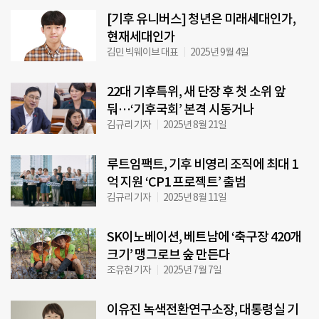
[기후 유니버스] 청년은 미래세대인가,
현재세대인가
김민 빅웨이브 대표
2025년 9월 4일
22대 기후특위, 새 단장 후 첫 소위 앞
둬…‘기후국회’ 본격 시동거나
김규리 기자
2025년 8월 21일
루트임팩트, 기후 비영리 조직에 최대 1
억 지원 ‘CP1 프로젝트’ 출범
김규리 기자
2025년 8월 11일
SK이노베이션, 베트남에 ‘축구장 420개
크기’ 맹그로브 숲 만든다
조유현 기자
2025년 7월 7일
이유진 녹색전환연구소장, 대통령실 기