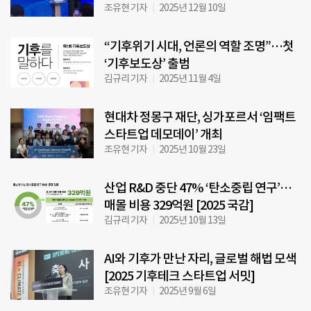
조유현 기자
2025년 12월 10일
“기후위기 시대, 언론의 역할 조명”…첫
‘기후보도상’ 출범
김규리 기자
2025년 11월 4일
현대차 정몽구 재단, 싱가포르서 ‘임팩트
스타트업 데모데이’ 개최
조유현 기자
2025년 10월 23일
산업 R&D 중단 47% ‘탄소중립 연구’…
매몰 비용 329억원 [2025 국감]
김규리 기자
2025년 10월 13일
AI와 기후가 만난 자리, 글로벌 해법 모색
[2025 기후테크 스타트업 서밋]
조유현 기자
2025년 9월 6일