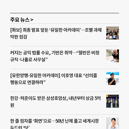
주요 뉴스 >
[화보] 최종 발표 앞둔 ‘유일한 아카데미’…조별 과제
막판 점검
커지는 공익 법률 수요, 기반은 취약…“절반은 비정
규직·나홀로 사무실”
[유한양행-유일한 아카데미] 이호영 대표 “선의를
행동으로 연결하라”
한강·허준이도 받은 삼성호암상, 내년부터 상금 5억
원
한 줄 점자를 ‘화면’으로…50년 난제 풀고 세계시장
두드린 ‘닷’