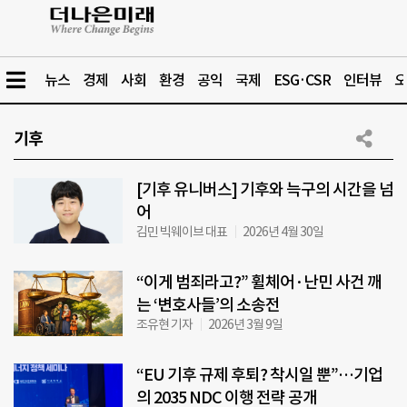
뉴스
경제
사회
환경
공익
국제
ESG·CSR
인터뷰
오
기후
[기후 유니버스] 기후와 늑구의 시간을 넘
어
김민 빅웨이브 대표
2026년 4월 30일
“이게 범죄라고?” 휠체어·난민 사건 깨
는 ‘변호사들’의 소송전
조유현 기자
2026년 3월 9일
“EU 기후 규제 후퇴? 착시일 뿐”…기업
의 2035 NDC 이행 전략 공개