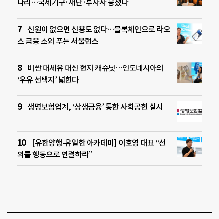
다리…국제기구·재단·투자사 뭉쳤다
신원이 없으면 신용도 없다…블록체인으로 라오
스 금융 소외 푸는 서울랩스
비싼 대체유 대신 현지 캐슈넛…인도네시아의
‘우유 선택지’ 넓힌다
생명보험업계, ‘상생금융’ 통한 사회공헌 실시
[유한양행-유일한 아카데미] 이호영 대표 “선
의를 행동으로 연결하라”