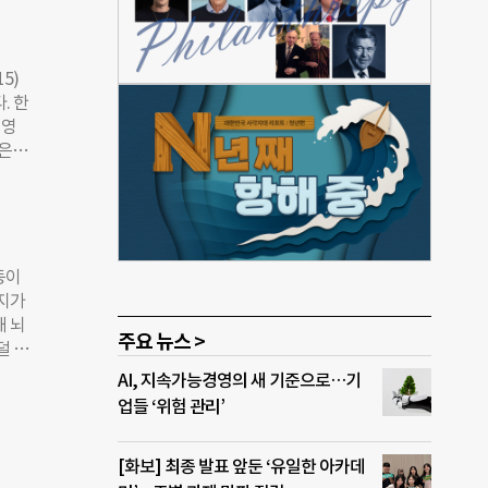
. 펀
는
다.
5)
우
. 한
람들
이영
 후
낮은
시,
 나중
두고
못 하
 전달
평구
 장애
우고
둥이
는 일
딱지가
다”고
해 뇌
주요 뉴스 >
쓰는
덜 된
을 받
데만
AI, 지속가능경영의 새 기준으로…기
이다.
지만
업들 ‘위험 관리’
 아
일하
 낮에
장을
[화보] 최종 발표 앞둔 ‘유일한 아카데
관 시