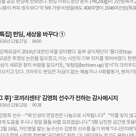
을 공감 펀딩에 선보였다. 펀딩 리워드였던 원두 1팩(200g)이 2만원에서 
겠다는 뜻을 밝힌 바 있다. 김경옥 KGC인삼공사 과장은 “이후로도 도움이
 시중의 커피 원두보다 약 5배 가량 비쌌음에도 400여명이 2046여만원(목표
건강을 위해 홍삼 지원을 지속할 것”이라고 말했다. 박란희 더나은미래 이
)어치 원두를 구매했다. 스페셜티 커피란 대량생산 대량유통되는 커피가 아니
 사각지대에 놓인 소외된 이웃들을 위해 활동하는 훌륭한 기관과 도움이 
 품종, 로스팅 정도 등에 따라 다르게 판매되는 커피를 말한다. ‘에티오피아
례를 발굴해 실질적인 지원으로 연결될 수 있도록 노력하겠다”고 밝혔다.
 유명 스폐셜티 산지 중 한곳이다. 이요셉 빈손채움 사무총장은 “자매법인인
말특집] 펀딩, 세상을 바꾸다 ①
 원두 판매 수익금 중 30%가량이 빈손채움에 기부되기 때문에, GBM코
빈손채움의 공익 사업 영역도 자연스레 넓어진다”며 “공감 펀딩을 통해 직접
016년 12월 27일
06:50
를 구매하겠다고 연락해온 분도 많았다”고 했다. 빈손채움은 지난 5월, 공
 강제모금이 2016년 대한민국을 강타했다. 일부 공익재단의 ‘톱다운(top-
0여만원과 재단의 사업비를 추가 지원해 에티오피아의 커피 산지 두 곳에 30
’ 모금은 투명성 논란을 일으켰고, 이는 시민의 기부 의지를 꺾어버렸다. 한편
가공 시설을 설치했다. 이요셉 사무총장은 “원두를 물로 씻어주는 설비가 
민심이 새로운 정치 바람을 일으키듯, ‘보텀업(bottom-up) 방식’의 크라우드
비용이 절감되고 원두 가격도 3배가량 높아져, 커피 농부들의 소득도 덩달아
일으키고 있다. 크라우드 펀딩은 자금이 없는 예술가나 사회활동가, 벤처기
 이 총장은 또 “소규모 NGO로서 후원자 발굴이 쉽지 않은데 잠재적 후원자 
로젝트를 공개하고 익명의 다수에게 기부나 투자를 받는 방식이다. 국내 최
 된 것도 긍정적인 효과”라면서 “공감 펀딩을 통해 몇몇 기업 후원처도 발
랫폼 네이버 해피빈도 2015년 6월, ‘공감 펀딩’이라는 이름의 2세대 크라
 덧붙였다. ◇해외 빈곤 지역과 국내 후원자를 연결하는 통로가 되기도 공감
 론칭했다. 기존의 기부 플랫폼이 공익단체만 모금할 수 있었다면, 공감 
곤 지역과 국내 후원자를 연결하는 창구로 활용되기도 했다. 국내 공정무역
그 후] ‘코끼리센터’ 김영희 선수가 전하는 감사메시지
폭 낮췄다. 미디어, 소셜 벤처, 사회적 기업, 협동조합, 심지어 일반 기업
트레이드코리아 그루(g:ru)는 2015년 말
목적으로 펀딩을 개설할 수 있다. 지난 1년 6개월간 공감 펀딩에 지갑을 연
016년 12월 22일
00:28
6000명에 달하며, 이들의 펀딩 액수는 총 16억5600만원(2016년 11월 기
 김영희 선수…“제 인생의 연장전은 나눔으로 시작됩니다” “저를 잊지 않고
더나은미래는 연말을 맞아, 해피빈 공감 펀딩의 성공 사례를 중심으로 후원금
렇게 도움을 주시니 정말 몸둘 바를 모르겠습니다.” 5평 남짓한 공간엔 웃음
펀딩이 세상을 바꾸는 방법’을 추적 취재했다. /편집자 ◇ 농산물 판로 개척, 
12월 16일, 거인병을 앓는 농구선수 김영희 선수를 돕기 위해 ‘더나은미래’
 살렸다 컴퓨터 공학도 유상미(31)씨는 2년 전 ‘류가농원’의 사과 농부로 
단과 함께 시작한 첫번째 ‘공감펀딩’ 현장. 더나은미래는 경기도 부천시에