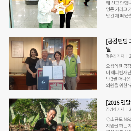
왜 신고 안했
주하는 65세 
멍든 거라고 
시작했다. 기
맡긴 채 떠났
움이 푸드테라
찾아왔습니다.
간 진행됐으며,
주지 않으면 
억을 과일과 
때면 박 할머
통하고 자연스
[공감펀딩 
는 붉은 손자국
후 4개월째 
“애들을 데리
달
에 도움을 청
정유진 기자
2
전 박 할머니
요셉의원 공감
지내는 중입니
버 해피빈재단
주위에 도움을
난 3월 더나
경우가 대다수
의원을 위한 ‘
따르면, 전체
모였다. 요셉의
하는 경우가 
료비 0원’으
이유입니다. 
[2016 연
안과·피부과·치
청해요. 그런
김경하 기자
2
보고 있다. 
는 학대 상황
기념일을 앞두
◇소규모 NG
전달식에서는 
지원을 하는 
KGC인삼공사