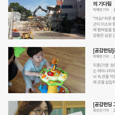
만원을 237%
의 기다림
딩 페이지에는
박혜연 기자
2
“하루라도 빨
“저요? 하루 
나라에서도 이
군이 미소와 
리’씨는 “우
때 뜀박질을 
이 관심과 사
양증은 심장 
원 참여를 독
병이다. “안타
전체의 40%
에 요리사가 
있다. 바닥과 
[공감펀딩]
잖아요’ 하더
된 350여만
박혜연 기자
2
은평재활원에서
증세로 201
지훈(가명·3)
싶어요’, ‘빵
는 태어나자마
로 꿈이 바뀌
뇌 속 관을 막
말했다. 그런
에 관을 삽입하
것이다. 하지만
‘삐에로 로빈
아 철거되면서,
두 시간이 걸
또래들이 지내
엄마 이희경(
파트에서 중년
[공감펀딩 
던 이씨는 쌍
치료를 받으러
다닌다. 쌍둥이
정유진 기자
2