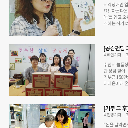
술도 무리해서
시각장애인 일
훈이는 감기에
요! ‘아름다운
요. 빚이 계속
애’를 입고 
150만원 남
개하는 작가로 
생활비를 쓰지
집으로 기사화
니 남편도 허탈
에도 소개됐습
을 담당하는 
던 그림 58점
야 한다. 이
[공감펀딩 
은 장애인식개
을 약속드렸습
박혜연 기자
2
와 공감펀딩을
수원시 늘품상
니다. 출판사 
단 상담 받아
접 제 손으로
기부금 150만
되고 감사했는
더나은미래 온
나마 희망과 
한 ‘공감펀딩’
(354만100
은 2014년부
를 열 계획이
로 상담해 온
할 생각입니다
[기부 그 
고, 임산부와 
불편함이 없는
해 3월엔 고
박민영 기자
2
돌며
중단된 독거노
“돈을 달라면
이 힘든 여름이