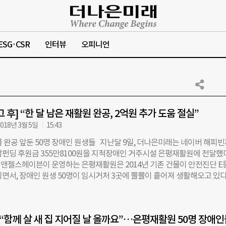
ESG·CSR
인터뷰
오피니언
 후] “한 달 남은 재활원 완공, 2억원 추가 도움 절실”
018년 3월 5일
15:43
물 완공 앞둔 50명 장애인 원생들 지난달 9일, 더나은미래는 네이버 해피
감펀딩 후원금 355만8100원을 지적장애인 거주시설 은평재활원에 전달했다
앤젤스헤이븐이 운영하는 은평재활원은 2014년 기존 건물이 안전진단 E
면서, 장애인 원생 50명이 임시거처 3곳에 뿔뿔이 흩어져 생활해오고 있다
공사가 시작됐지만, 자재값과 인테리어비 등 비용을 감당하기 힘들어 5억원 
요한 상황이었다. ☞’은평재활원 50명 장애인들의 기다림’ 기사보기 
공감펀딩은 지난해 10월 27일부터 12월 4일까지 더나은미래 온·오프라인
 “함께 살 새 집 지어질 날 올까요”…은평재활원 50명 장애인
스 메인, 네이버 해피빈 채널에서 진행됐다. 펀딩은 초기 목표 금액이었던 