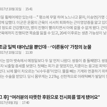
 초과 달성하고, 총 181명 네티즌의 후원으로 350여만원의 후원금을 모았다
 은평재활원을 응원하는 네티즌들의 댓글도 이어졌다. 네티즌 ‘우희창’씨
017년 10월 31일
15:41
리 편리하고 쾌적한 환경에서 생활할 수 있도록 많은 도움을 주면 좋겠습니
종일 휠체어에만 있는데….” 평소에 무얼 하며 노느냐고 묻자, 이승연(가명·1
런 곳을 위해 여러 지원을 해주길 바랍니다.”라고 응원했다. 네티즌 ‘우리
함께 답했다. 이군은 온몸의 근육이 서서히 퇴화하는 근이영양증을 앓고 있다
리 장애우 친구들이 보다 편안하고 안락한 공간에서 지낼 수 있도록 많은 사
할 정도로 건강했지만, 병의 진행이 빨라지면서 아예 걸을 수 없게 됐다. 근
랑을 아끼지말고 도와야 겠습니다. 따뜻한 사회가 될 수 있었음 합니다.”라고
근육에까지 진행되면 목숨을 잃을 수 있고, 20세 이후로는 생존 가능성이 
려했다. 공감펀딩 이후 은평재활원에는 어떤 변화가 있었을까. 펀딩 시작 당
깝죠. 한창 꿈 많을 시기인데 자기 병이 어떻게 진행될지 알고 있으니까요.
 가량 진행됐던 은평재활원 증·개축공사는 85% 진행돼 이달 중 완공을 앞
돼서 친구들에게 맛있는 음식을 만들어준다더니, 어느 순간부터 ‘저는 이제 
벽지, 창호 등 건물 내부 인테리어 및 마감 공정 일부가 남은 상태다. 이번에
조금 일찍 태어났을 뿐인데…‘이른둥이’ 가정의 눈물
라고요.”(이보라 사회복지사) 이군은 현재 지적장애인 거주시설인 서울 은
원의 후원금도 방 하나의 인테리어 공정을 마무리 하는데
017년 10월 11일
11:30
 생활한다. 어릴 적 부모와 분리돼 일반 아동시설에서 지내다 지적·지체
1년 이곳에 왔다. 이군을 돌보는 이보라 사회복지사는 “친구들처럼 ‘춤을 배
이는 엄마 뱃속에서 예정일보다 두 달 먼저 나왔다. 쌍둥이 중 둘째였다. 쌍
 만드는 제과제빵사가 되고 싶어요’ 하던 아이가 언젠가부터 앉아서 할 수 있
자 뇌출혈 증세를 보였다. 첫째는 피가 곧 멎었지만, 지훈이는 응고된 피
더라”며 “옆에서 응원해줘도 자신이 이미 꿈을 포기해버린 것 같아 안타깝
았다. 뇌에 물이 차오르는 ‘뇌수두증’이었다. 물을 빼는 기계와 연결하기 위
 이군에게는 간절한 소원이 하나 있다. 재활원의 또래 친구들과 같은 방을 
는 수술을 받았다. 당시 몸무게는 2.27㎏. 선천적으로 아래턱뼈가 발달이 
 상황이 여의치 않다. 원래 지내던 재활원 건물이 2014년 안전진단 E등급
증후군’으로 스스로 호흡도 못 했다. 기관지가 약해 20㎖ 젖병 하나를 먹는
 3년 전부터 50명 원생이 아파트 1곳과 빌라 2곳에 떨어져 살게 됐기 때문
렸다. “아이가 아프면서 굉장히 힘들어졌습니다.” 애써 담담한 표정을 지었
는 5층 빌라 건물은 엘리베이터가 없어 이군 혼자만 차로 10분 정도 떨어진
가명·41)씨의 삶은 송두리째 변했다. 부산의 한 정수기 회사 코디네이터로 
배 형들과 함께 생활하고 있다. 이수현 은평재활원 팀장은 “또래 친구들이
그 후] “여러분의 따뜻한 후원으로 전시회를 열게 됐어요”
둥이를 임신하면서 사표를 냈다. 남편은 가구공장에서 매일 야근과 지방 출
 들렀다가도 저녁이 되면 각자 숙소로 가버리기
를 가진 기쁨도 잠시, 두 아이의 의료비가 부부를 나락에 빠뜨렸다. “시험
017년 8월 3일
17:40