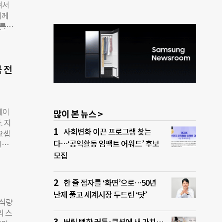
쳐서
램을
니께
 ㈜키
니를
6주
돈을
의 추
다녀갈
 소
저기에
사망
 전
”,
시설
얼마
떨어져
네이
많이 본 뉴스 >
받아도
. 지
족인
사회변화 이끈 프로그램 찾는
요셉
’에
다…‘공익활동 임팩트 어워드’ 후보
원이
대를
 ‘진
모집
하는
과·
 요
를 돌
피해자
한 줄 점자를 ‘화면’으로…50년
뜻깊은
난제 풀고 세계시장 두드린 ‘닷’
 이날
 식량
.
의 스
관장