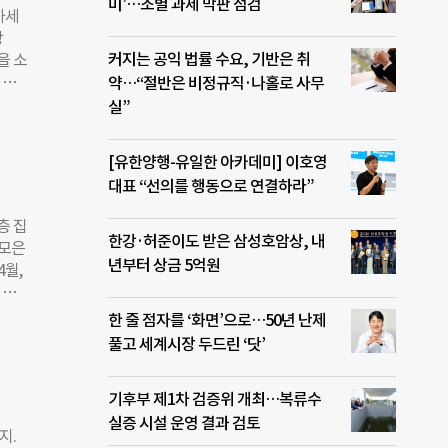
 지
미’…조별 과제 막판 점검
하세
나가
장
은
커지는 공익 법률 수요, 기반은 취
을 소
움으로
 특
약…“절반은 비정규직·나홀로 사무
많으
감펀딩
실”
 기능
그렸
 받아
익금
[유한양행-유일한 아카데미] 이호영
 것
대표 “선의를 행동으로 연결하라”
 기사
섰습
층 집
을 직
한강·허준이도 받은 삼성호암상, 내
 모은
 보람
년부터 상금 5억원
4월,
금이
 위
금액
늘품
한 줄 점자를 ‘화면’으로…50년 난제
시회
무료
풀고 세계시장 두드린 ‘닷’
 진행
담하
계단의
. 올
기관을
기후부 제1차 검증위 개최…복류수
족해
실증 시설 운영 결과 검토
 출입
지.
에 거