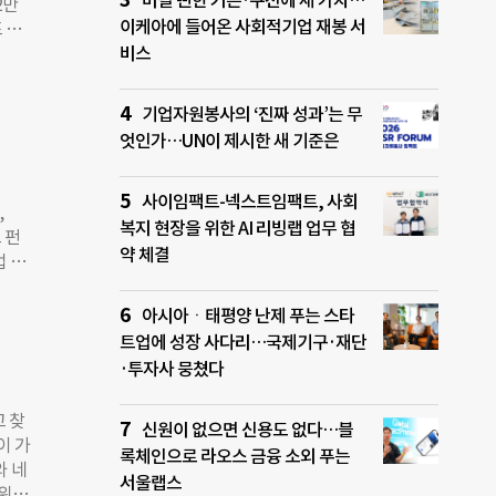
버릴 뻔한 커튼·쿠션에 새 가치…
2만
 필
이케아에 들어온 사회적기업 재봉 서
 대
사는
라 원
비스
필요
 아
기업자원봉사의 ‘진짜 성과’는 무
리아의
엇인가…UN이 제시한 새 기준은
 회
감펀
00
사이임팩트-넥스트임팩트, 사회
,
만들어
복지 현장을 위한 AI 리빙랩 업무 협
 펀
 늘
약 체결
업 등
400
초의
굴할
우드
아시아ㆍ태평양 난제 푸는 스타
 펀
펀딩은
트업에 성장 사다리…국제기구·재단
 브랜
이어도
·투자사 뭉쳤다
 개
준)
 찾
신원이 없으면 신용도 없다…블
 이상
이 가
청년
록체인으로 라오스 금융 소외 푸는
와 네
전업했
서울랩스
 위치