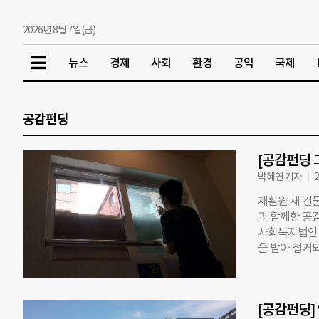
2026년 8월 7일(금)
뉴스
경제
사회
환경
공익
국제
공감펀딩
[공감펀딩 그
박혜연 기자
2
재활원 새 건
과 함께한 공
사회복지법인 
을 받아 철거되
후 증·개축 
의 지원이 필
재활원을 위한 
[공감펀딩]
이버 모바일 뉴