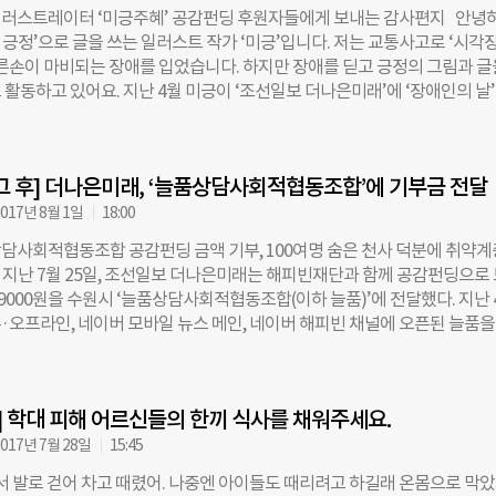
 받았는데, 두 아이의 수술비와 중환자실 비용으로 400만원이 더 들었어요.
러스트레이터 ‘미긍주혜’ 공감펀딩 후원자들에게 보내는 감사편지 안녕
 걸릴 때마다 호흡을 못해 입원하는데, 그때마다 20~30만원씩 병원비가 
 긍정’으로 글을 쓰는 일러스트 작가 ‘미긍’입니다. 저는 교통사고로 ‘시각
 늘어요.” 남편의 월급과 지난 겨울부터 받는 의료급여를 합쳐서 한 달 수입
오른손이 마비되는 장애를 입었습니다. 하지만 장애를 딛고 긍정의 그림과 글
짓. 생활비와 의료비를 충당하기엔 한참 부족하다. 그녀는 “친정 부모님 도
활동하고 있어요. 지난 4월 미긍이 ‘조선일보 더나은미래’에 ‘장애인의 날’
만 아직 남은 빚이 600만원이나 된다”며 “힘들게 일해도 나가는 돈이 더 
되었어요. 동시에 더나은미래와 네이버 해피빈재단이 함께 진행하는 공
해한다”고 말했다. 두 돌이 지난 지금도 지훈이는 걸음마를 못 뗀다. 운동
니다. 공감펀딩을 통해 1만5000원 이상 후원해주신 분들께는 최근 제가 
뇌의 백질 부위가 손상됐기 때문이다. 운동 신경의 발달을 돕는 재활치료를
을 담아 펴낸 책 <아름다운 긍정, 미긍>을 배송해드리기로 했었죠. 그외 수
씨는 지난 1년간 일주일에 두 번씩 경기도 포천에서 서울까지
그 후] 더나은미래, ‘늘품상담사회적협동조합’에 기부금 전달
선 전시회, 장애인복지관 등을 위한 작품 기부, 재능 기부 활동 등에 사용할
니다. ☞기사보기: 시각장애인 일러스트레이터, 희망을 그리다 여러분이
017년 8월 1일
18:00
 통해 보여주신 관심과 참여 덕분에 한 달 만에 목표 금액의 100%를 넘어
담사회적협동조합 공감펀딩 금액 기부, 100여명 숨은 천사 덕분에 취약계
없이 따로 출간한 제 책을 많은 분들께 전해드릴 수 있었어요. 책 한 권 한 권
 지난 7월 25일, 조선일보 더나은미래는 해피빈재단과 함께 공감펀딩으로
 포장해서 여러분들께 배송해드렸죠. 시간이 꽤 걸리는 일이었지만, 얼마나
9000원을 수원시 ‘늘품상담사회적협동조합(이하 늘품)’에 전달했다. 지난 
지 몰라요. 지금쯤 제 책을 받아보셨을텐데, 그림과 글귀가 여러분들께 조
·오프라인, 네이버 모바일 뉴스 메인, 네이버 해피빈 채널에 오픈된 늘품을
용기를 선물해드렸기를 바라요. 최근 공감펀딩으로 여러분이 입금해주신 
은 목표액(150만원)의 102%를 달성, 한 달 만에 150만9000원을 모았다. 
0원)이 그대로 제게 전달됐습니다. 책 값을 제외한 후원금으로 내년 1월쯤 전
터 수원 시내 독거노인, 다문화가정, 위기청소년 등 취약계층 2300여명을 
에요. 장애로 인해 전시회에 오지 못하는 분들을 위해서 병원 미니전시회도
 사회적협동조합이다. 현재 수원시 모든 지역아동센터의 아동을 도맡아 상
. 휠체어를 타는 장애인들에겐 전시 관람이 쉬운 일이 아니에요. 그래서 
후] 학대 피해 어르신들의 한끼 식사를 채워주세요.
장애 아동, 농촌 노인 등 다양한 계층을 위한 16개 프로그램을 진행하고 있다
 장소, 휠체어 이동이 용이한 곳으로 전시 장소를 잡으려 해요. 저는 교육
용노동부 정식 사회적기업 인증도 받았다. 이번 펀딩의 주 목적은 예산이 부
017년 7월 28일
15:45
인과 다문화가정의 상담을 다시 열기 위한 것. 특히 독거노인의 경우, 바깥
서 발로 걷어 차고 때렸어. 나중엔 아이들도 때리려고 하길래 온몸으로 막았
 오기 전 프로그램을 진행해야 했다. 이에 지난 5월 늘품은 수원시 팔달구