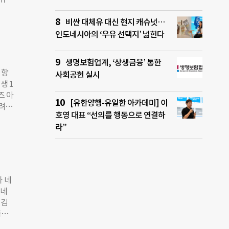
아내
 뉴
, 지
비싼 대체유 대신 현지 캐슈넛…
않는
모금됐
인도네시아의 ‘우유 선택지’ 넓힌다
디어
감펀딩
생명보험업계, ‘상생금융’ 통한
사례
 향
사회공헌 실시
 공
생 1
지면
즈 아
C인
[유한양행-유일한 아카데미] 이
달려야
삼을
호영 대표 “선의를 행동으로 연결하
 사는
이세형
라”
다는
드린
씨는
홍보부
 맨
한 사
아 나
느
와 네
 나
 네
 마을
 김
아가고
총
역력이
달합