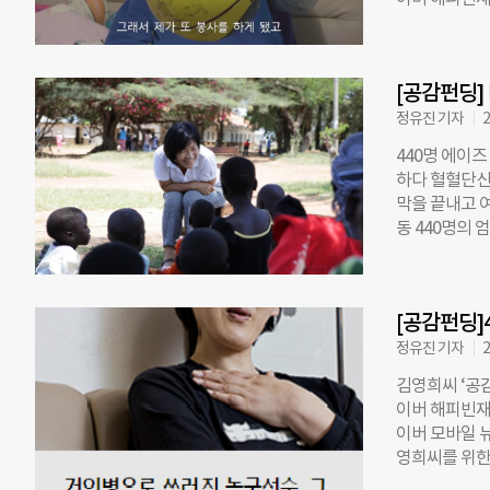
다. 충북 충
한 김영희씨 자
고, 가지를 정
스 메인, 네
자체 영농 교
딩’은 4시간만에
것’. 유씨의 
[공감펀딩]
다. 십시일반 
로서 인터뷰 
정유진 기자
2
을 시도했는데
440명 에이
를 발굴해 실
하다 혈혈단신 
감펀딩에 참여
막을 끝내고 
을 통해 김영
동 440명의
삼공사는 “앞
만 도착하는 
후원하겠다”는
엄마는 갓난아
사회복지법인 
낫기 때문입니
다”고 전했고,
[공감펀딩]
이곳에서 8년
과장은 “면역
처음 낯선 땅
정유진 기자
2
회공헌을 지속
섰습니다. 그
김영희씨 ‘공감
냐”고. 먹는 
이버 해피빈재단
를 사랑해줬으
이버 모바일 
에서 쫓겨나고
영희씨를 위한 
있었습니다. 
2504만970