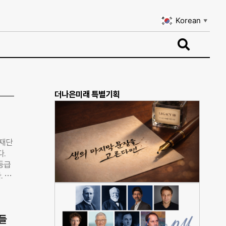
Korean
▼
Korean
▼
더나은미래 특별기획
빈재단
.
등급
. 이
가량
은평
, 네
들
150