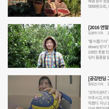
폐셜 원두 상품
홍삼을 후원하
5000원으로,
요한 분들의 
비 1023%
“요셉의원처럼
두의 생산지와
한 분들의 사
리차’ 지역도
[2016 연
GBM코리아의
수익이 늘면 
김경하 기자
2
사로 스폐셜티
‘팔 비틀기식’
딩 수익금 60
down) 방식
여만원 상당 
100만 촛불 
지면서 가공 
딩이 돌풍을 
었다”고 했다.
이 자신의 프
명을 확보하게
온라인 기부 플
수 있었다”고
펀딩 서비스를
딩은 해외 빈
[공감펀딩 
진입 문턱을 대
드 회사, 페어
누구든지 공익 
정유진 기자
2
미투자자는 7만
‘코끼리센터’
에 이른다. 
아주시고, 이
의 임팩트, ‘
득했다. 지난 
농부 12명 기
이버 해피빈재