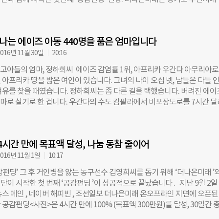
주에서 13년간 과수원을 운영해온 부모님과 함께 농사를 짓는다. 열매를 솎
택을 찾아 기부금을 전달하는 시간을 가졌다. 지난 9월 2일 네이버 모바일
리하고, 3000평 땅에서 쉬지 않고 땀 흘리는 만큼 보람도 크다. 마이스터대학
이버 해피빈, 더나은미래 온오프라인 지면에 오픈된 김영희씨를 위한 ‘공감펀
육을 받으며 배운 지식을 농장에 적용한다. 유씨의 원칙은 ‘제조체를 쓰지 
 100%(목표액 300만원)을 달성, 30일간 총 2504만9700원(834%)이 
가장 큰 고민은 ‘판로’다. 사과값이 변동될 때마다 손해를 보기 때문.
 나는 에이즈 아동 440명을 품은 엄마입니다
후원에 동참한 이들은 총 1787명에 달한다. 박란희 더나은미래 이사는 “미
보도 외에도 도움을 드릴 수 있는 방법을 찾던 중, 네이버 해피빈재단과 공
016년 11월 30일
20:16
 이렇게 많은 분들의 뜻이 모였다”면서 “앞으로도 도움이 필요한 분들의 
즈 고아들의 엄마, 정하희씨 에이즈 감염률 1위, 아프리카 우간다 아무리아로
질적인 지원으로 연결될 수 있도록 노력하겠다”고 밝혔다. 이날 전달식에는
아프리카 땅을 밟은 여인이 있습니다. 그녀의 나이 오십 넷, 남들은 다들 인
한 한미글로벌, KGC인삼공사 관계자도 함께했다. 지난 9월, 더나은미래 
여유를 찾을 때였습니다. 정하희씨는 좀 다른 길을 택했습니다. 버려진 에이
희씨 소식을 접한 김종훈 한미글로벌 회장이 100만원을 선뜻 기부했고, KG
 엄마로 살기로 한 겁니다. 우간다의 수도 캄팔라에서 비포장도로를 7시간 
으로 더나은미래의 공감펀딩에 소개되는 도움이 필요한 분들께 정관장 홍
마을, 아무리아. 우간다에서 에이즈 감염률이 가장 높은 지역입니다. 이곳에
 뜻을 전한 바 있다. 김종훈 한미글로벌 회장을 대신해 전달식에 참석한 
이가 에이즈에 감염될 것을 알면서도 젖을 물립니다. 당장 굶어죽는 것보
따뜻한동행 부장은 “작게나마 나눔에 동참할 수 있는 기회를 주셔서 감사
다. 부모가 에이즈로 세상을 떠나고 나면 아이들은 고아로 남겨집니다. 정
 정관장 홍삼 4박스를 들고 김영희씨 자택을 찾은 김경옥 KGC 인삼공사 
4시간 만에 목표액 달성, 나눔 동참 줄이어
째 이 아이들을 돌보고 있습니다. “사람들이 나를 사랑해줬으면 좋겠어요.”
력 강화에 도움이 되시길 바란다”며 “복지 사각지대에 놓인 분들을 돕기 위
에 도착한 그녀는 마을 지도자와 교사들을 만나 도움이 필요한 아이들을 찾
016년 11월 1일
10:17
하겠다”고 말했다. 김영희씨는
렇게 모인 아이들의 숫자는 98명. 그녀가 물었습니다. “무엇이 가장 필요하
펀딩’ 그 후 거인병을 앓는 농구선수 김영희씨를 돕기 위해 ‘더나은미래 ’
것, 입는 것을 말할 줄 알았는데 아니었습니다. 아이들은 하나같이 “사람들이
이 시작한 첫 번째 ‘공감펀딩 ’이 성공적으로 끝났습니다 . 지난 9월 2일
면 좋겠다”고 대답했습니다. 부모가 에이즈로 사망해 고아가 된 아동부터,
뉴스 메인 , 네이버 해피빈 , 조선일보 더나은미래 온오프라인 지면에 오픈된
 학대당한 아이까지. 세상의 편견 속에서 아이들은 꿈을 꾸지 못한 채 살
공감펀딩<사진>은 4시간 만에 100% (목표액 300만원)를 달성, 30일간 
영양은 물론 마을 응급 매뉴얼까지···에이즈 아동 위해 백방으로 뛰어 면
0원(834%)이 모금됐습니다. 십시일반 후원에 동참한 이들은 총 1787명에 