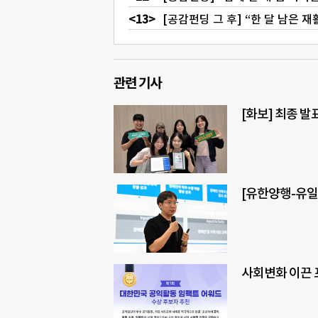
[공감펀딩 그 후] “한 달 남은 재
관련 기사
[화보] 최종 발
[유한양행-유일
사회변화 이끈 