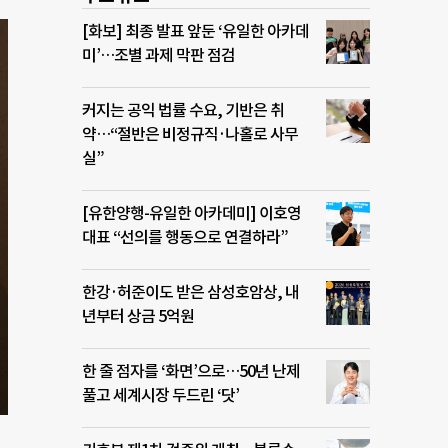
[화보] 최종 발표 앞둔 ‘유일한 아카데
미’…조별 과제 막판 점검
커지는 공익 법률 수요, 기반은 취
약…“절반은 비정규직·나홀로 사무
실”
[유한양행-유일한 아카데미] 이호영
대표 “선의를 행동으로 연결하라”
한강·허준이도 받은 삼성호암상, 내
년부터 상금 5억원
한 줄 점자를 ‘화면’으로…50년 난제
풀고 세계시장 두드린 ‘닷’