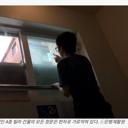
처인 4층 빌라 건물의 모든 창문은 판자로 가로막혀 있다. ⓒ은평재활원