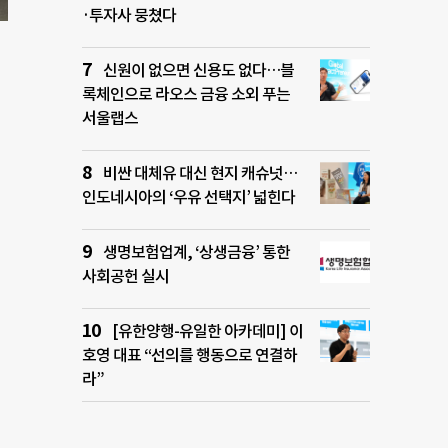
·투자사 뭉쳤다
신원이 없으면 신용도 없다…블
록체인으로 라오스 금융 소외 푸는
서울랩스
비싼 대체유 대신 현지 캐슈넛…
인도네시아의 ‘우유 선택지’ 넓힌다
생명보험업계, ‘상생금융’ 통한
사회공헌 실시
[유한양행-유일한 아카데미] 이
호영 대표 “선의를 행동으로 연결하
라”