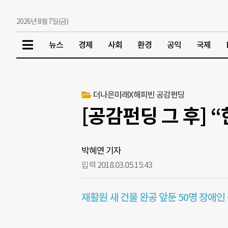
2026년 8월 7일(금)
뉴스
경제
사회
환경
공익
국제
더나은미래X해피빈 공감펀딩
[공감펀딩 그 후] 
박혜연 기자
입력 2018.03.05.
15:43
재활원 새 건물 완공 앞둔 50명 장애인