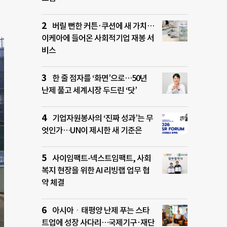
버릴 뻔한 커튼·쿠션에 새 가치…
이케아에 들어온 사회적기업 재봉 서
비스
한 줄 점자를 ‘화면’으로…50년
난제 풀고 세계시장 두드린 ‘닷’
기업자원봉사의 ‘진짜 성과’는 무
엇인가…UN이 제시한 새 기준은
사이임팩트-넥스트임팩트, 사회
복지 현장을 위한 AI 리빙랩 업무 협
약 체결
아시아ㆍ태평양 난제 푸는 스타
트업에 성장 사다리…국제기구·재단