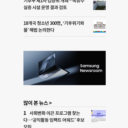
기후부 제1차 검증위 개최…복류수
실증 시설 운영 결과 검토
18개국 청소년 300명, ‘기후위기와
물’ 해법 논의한다
많이 본 뉴스 >
사회변화 이끈 프로그램 찾는
다…‘공익활동 임팩트 어워드’ 후보
모집