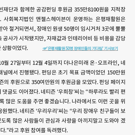
빈재단과 함께한 공감펀딩 후원금 355만8100원을 지적장
. 사회복지법인 앤젤스헤이븐이 운영하는 은평재활원은
 받아 철거되면서, 장애인 원생 50명이 임시거처 3곳에 뿔뿔
축 공사가 시작됐지만, 자재값과 인테리어비 등 비용을 감당
필요한 상황이었다.
☞’은평재활원 50명 장애인들의 기다림’ 기사보기
10월 27일부터 12월 4일까지 더나은미래 온·오프라인, 네
채널에서 진행됐다. 펀딩은 초기 목표 금액이었던 150만원
네티즌의 후원으로 350여만원의 후원금을 모았다. 펀딩 페이지
댓글도 이어졌다. 네티즌 ‘우희창’씨는 “하루라도 빨리 편
록 많은 도움을 주면 좋겠습니다. 나라에서도 이런 곳을 위
응원했다. 네티즌 ‘우리우리’씨는 “우리 장애우 친구들이 보
있도록 많은 사람들이 관심과 사랑을 아끼지말고 도와야 겠
다.”라고 후원 참여를 독려했다.