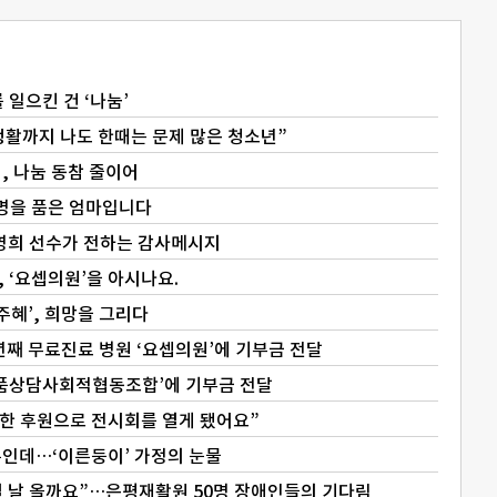
일으킨 건 ‘나눔’
생활까지 나도 한때는 문제 많은 청소년”
, 나눔 동참 줄이어
0명을 품은 엄마입니다
김영희 선수가 전하는 감사메시지
 ‘요셉의원’을 아시나요.
혜’, 희망을 그리다
0년째 무료진료 병원 ‘요셉의원’에 기부금 전달
‘늘품상담사회적협동조합’에 기부금 전달
뜻한 후원으로 전시회를 열게 됐어요”
뿐인데…‘이른둥이’ 가정의 눈물
어질 날 올까요”…은평재활원 50명 장애인들의 기다림