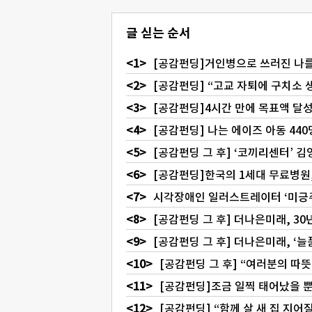
글 싣는 순서
[공감펀딩]거인병으로 쓰러진 나를 
[공감펀딩] “고교 자퇴에 구치소 
[공감펀딩]4시간 만에 목표액 달성
[공감펀딩] 나는 에이즈 아동 44
[공감펀딩 그 후] ‘코끼리센터’ 
[공감펀딩]한국의 1세대 무료병원,
시각장애인 일러스트레이터 ‘미긍주
[공감펀딩 그 후] 더나은미래, 3
[공감펀딩 그 후] 더나은미래, 
[공감펀딩 그 후] “여러분의 따
[공감펀딩]조금 일찍 태어났을 
[공감펀딩] “함께 살 새 집 지