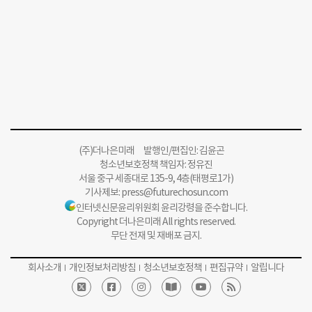
(주)더나은미래 발행인/편집인: 김윤곤
청소년보호정책 책임자: 정유진
서울 중구 세종대로 135-9, 4층(태평로1가)
기사제보:
press@futurechosun.com
인터넷신문윤리위원회 윤리강령을 준수합니다.
Copyright 더나은미래 All rights reserved.
무단 전재 및 재배포 금지.
회사소개
개인정보처리방침
청소년보호정책
편집규약
알립니다