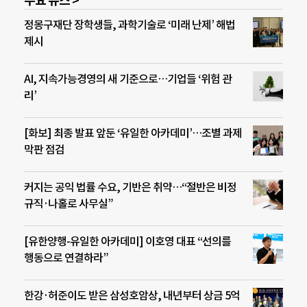
주요 뉴스 >
정몽구재단 장학생들, 과학기술로 ‘미래 난제’ 해법
제시
AI, 지속가능경영의 새 기준으로…기업들 ‘위험 관
리’
[화보] 최종 발표 앞둔 ‘유일한 아카데미’…조별 과제
막판 점검
커지는 공익 법률 수요, 기반은 취약…“절반은 비정
규직·나홀로 사무실”
[유한양행-유일한 아카데미] 이호영 대표 “선의를
행동으로 연결하라”
한강·허준이도 받은 삼성호암상, 내년부터 상금 5억