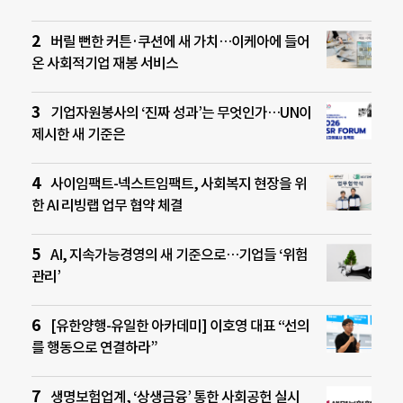
버릴 뻔한 커튼·쿠션에 새 가치…이케아에 들어
온 사회적기업 재봉 서비스
기업자원봉사의 ‘진짜 성과’는 무엇인가…UN이
제시한 새 기준은
사이임팩트-넥스트임팩트, 사회복지 현장을 위
한 AI 리빙랩 업무 협약 체결
AI, 지속가능경영의 새 기준으로…기업들 ‘위험
관리’
[유한양행-유일한 아카데미] 이호영 대표 “선의
를 행동으로 연결하라”
생명보험업계, ‘상생금융’ 통한 사회공헌 실시