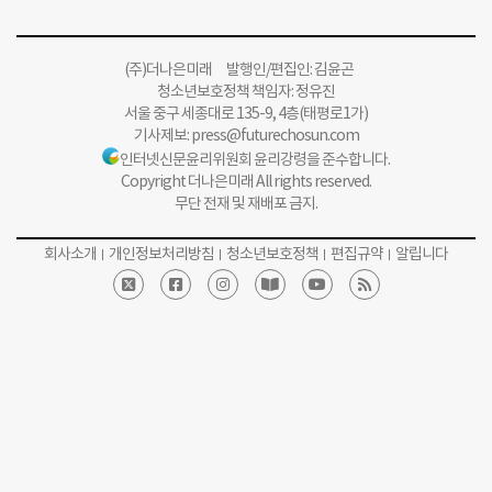
(주)더나은미래 발행인/편집인: 김윤곤
청소년보호정책 책임자: 정유진
서울 중구 세종대로 135-9, 4층(태평로1가)
기사제보:
press@futurechosun.com
인터넷신문윤리위원회 윤리강령을 준수합니다.
Copyright 더나은미래 All rights reserved.
무단 전재 및 재배포 금지.
회사소개
개인정보처리방침
청소년보호정책
편집규약
알립니다