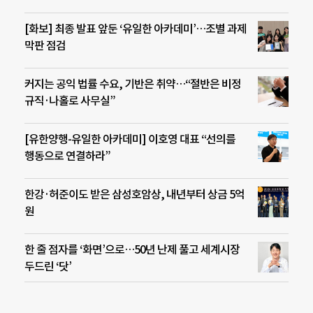
[화보] 최종 발표 앞둔 ‘유일한 아카데미’…조별 과제
막판 점검
커지는 공익 법률 수요, 기반은 취약…“절반은 비정
규직·나홀로 사무실”
[유한양행-유일한 아카데미] 이호영 대표 “선의를
행동으로 연결하라”
한강·허준이도 받은 삼성호암상, 내년부터 상금 5억
원
한 줄 점자를 ‘화면’으로…50년 난제 풀고 세계시장
두드린 ‘닷’