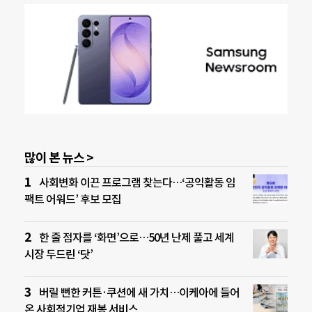
많이 본 뉴스 >
사회변화 이끈 프로그램 찾는다…‘공익활동 임
팩트 어워드’ 후보 모집
한 줄 점자를 ‘화면’으로…50년 난제 풀고 세계
시장 두드린 ‘닷’
버릴 뻔한 커튼·쿠션에 새 가치…이케아에 들어
온 사회적기업 재봉 서비스