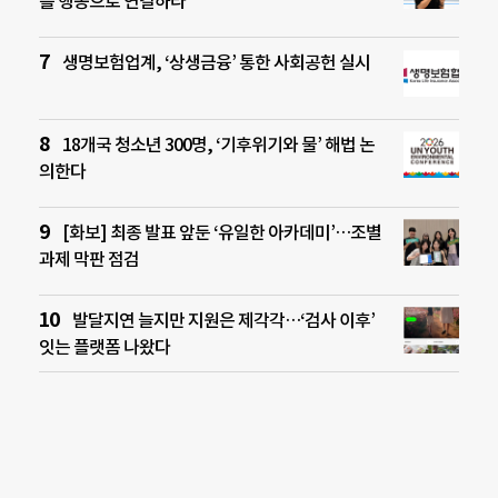
를 행동으로 연결하라”
생명보험업계, ‘상생금융’ 통한 사회공헌 실시
18개국 청소년 300명, ‘기후위기와 물’ 해법 논
의한다
[화보] 최종 발표 앞둔 ‘유일한 아카데미’…조별
과제 막판 점검
발달지연 늘지만 지원은 제각각…‘검사 이후’
잇는 플랫폼 나왔다