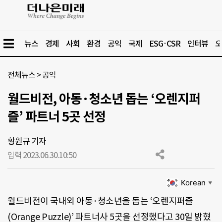
뉴스
경제
사회
환경
공익
국제
ESG·CSR
인터뷰
오
전체뉴스
>
공익
월드비전, 아동·청소년 돕는 ‘오렌지퍼
즐’ 파트너 5곳 선정
황원규 기자
입력 2023.06.30.
10:50
Korean
▼
월드비전이 국내외 아동·청소년을 돕는 ‘오렌지퍼즐
(Orange Puzzle)’ 파트너사 5곳을 선정했다고 30일 밝혔