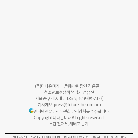
(주)더나은미래 발행인/편집인: 김윤곤
청소년보호정책 책임자: 정유진
서울 중구 세종대로 135-9, 4층(태평로1가)
기사제보:
press@futurechosun.com
인터넷신문윤리위원회 윤리강령을 준수합니다.
Copyright 더나은미래 All rights reserved.
무단 전재 및 재배포 금지.
회사소개
개인정보처리방침
청소년보호정책
편집규약
알립니다