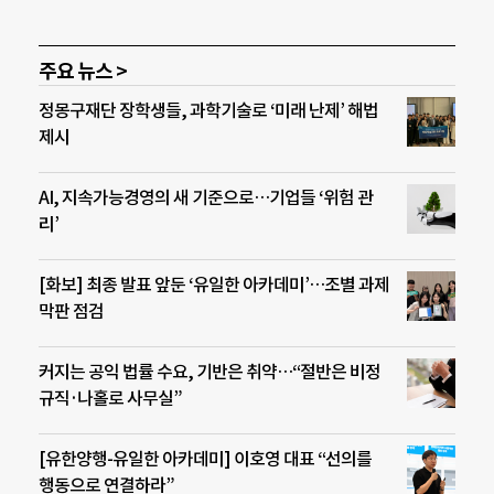
주요 뉴스 >
정몽구재단 장학생들, 과학기술로 ‘미래 난제’ 해법
제시
AI, 지속가능경영의 새 기준으로…기업들 ‘위험 관
리’
[화보] 최종 발표 앞둔 ‘유일한 아카데미’…조별 과제
막판 점검
커지는 공익 법률 수요, 기반은 취약…“절반은 비정
규직·나홀로 사무실”
[유한양행-유일한 아카데미] 이호영 대표 “선의를
행동으로 연결하라”