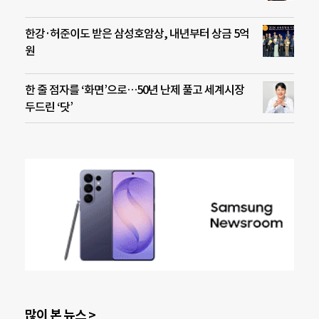
한강·허준이도 받은 삼성호암상, 내년부터 상금 5억
원
한 줄 점자를 ‘화면’으로…50년 난제 풀고 세계시장
두드린 ‘닷’
많이 본 뉴스 >