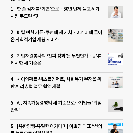
한 줄 점자를 ‘화면’으로…50년 난제 풀고 세계
시장 두드린 ‘닷’
버릴 뻔한 커튼·쿠션에 새 가치…이케아에 들어
온 사회적기업 재봉 서비스
기업자원봉사의 ‘진짜 성과’는 무엇인가…UN이
제시한 새 기준은
사이임팩트-넥스트임팩트, 사회복지 현장을 위
한 AI 리빙랩 업무 협약 체결
AI, 지속가능경영의 새 기준으로…기업들 ‘위험
관리’
[유한양행-유일한 아카데미] 이호영 대표 “선의