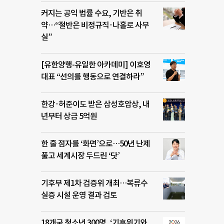
커지는 공익 법률 수요, 기반은 취
약…“절반은 비정규직·나홀로 사무
실”
[유한양행-유일한 아카데미] 이호영
대표 “선의를 행동으로 연결하라”
한강·허준이도 받은 삼성호암상, 내
년부터 상금 5억원
한 줄 점자를 ‘화면’으로…50년 난제
풀고 세계시장 두드린 ‘닷’
기후부 제1차 검증위 개최…복류수
실증 시설 운영 결과 검토
18개국 청소년 300명, ‘기후위기와