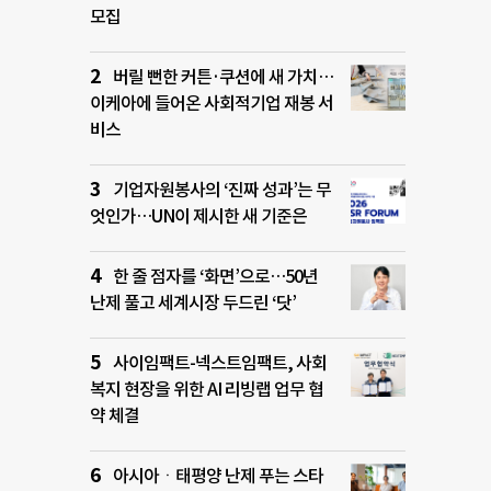
모집
버릴 뻔한 커튼·쿠션에 새 가치…
이케아에 들어온 사회적기업 재봉 서
비스
기업자원봉사의 ‘진짜 성과’는 무
엇인가…UN이 제시한 새 기준은
한 줄 점자를 ‘화면’으로…50년
난제 풀고 세계시장 두드린 ‘닷’
사이임팩트-넥스트임팩트, 사회
복지 현장을 위한 AI 리빙랩 업무 협
약 체결
아시아ㆍ태평양 난제 푸는 스타