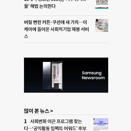
물’ 해법 논의한다
버릴 뻔한 커튼·쿠션에 새 가치…이
케아에 들어온 사회적기업 재봉 서비
스
많이 본 뉴스 >
사회변화 이끈 프로그램 찾는
다…‘공익활동 임팩트 어워드’ 후보