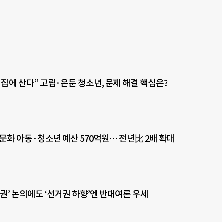
기집에 산다” 고립·은둔 청소년, 문제 해결 핵심은?
다문화 아동·청소년 예산 570억원… 전년比 2배 확대
거권’ 논의에도 ‘선거권 하향’엔 반대여론 우세