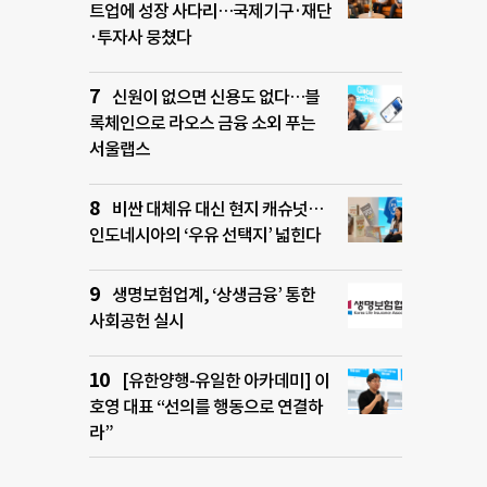
트업에 성장 사다리…국제기구·재단
·투자사 뭉쳤다
신원이 없으면 신용도 없다…블
록체인으로 라오스 금융 소외 푸는
서울랩스
비싼 대체유 대신 현지 캐슈넛…
인도네시아의 ‘우유 선택지’ 넓힌다
생명보험업계, ‘상생금융’ 통한
사회공헌 실시
[유한양행-유일한 아카데미] 이
호영 대표 “선의를 행동으로 연결하
라”