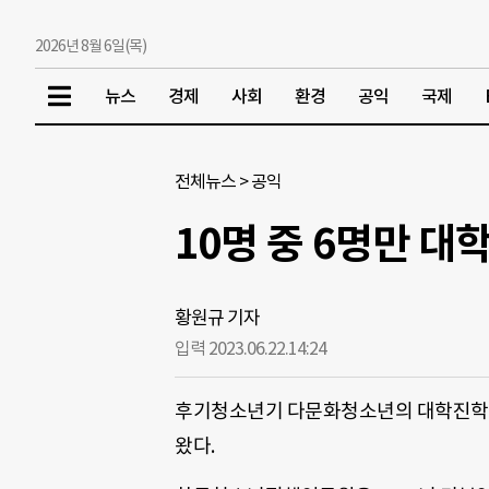
2026년 8월 6일(목)
뉴스
경제
사회
환경
공익
국제
전체뉴스
>
공익
10명 중 6명만 대
황원규 기자
입력 2023.06.22.
14:24
후기청소년기 다문화청소년의 대학진학률이 
왔다.