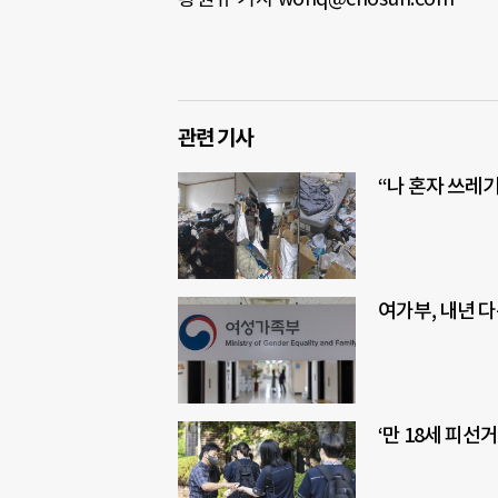
관련 기사
“나 혼자 쓰레
여가부, 내년 
‘만 18세 피선