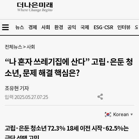
뉴스
경제
사회
환경
공익
국제
ESG·CSR
인터뷰
오
전체뉴스
>
사회
“나 혼자 쓰레기집에 산다” 고립·은둔 청
소년, 문제 해결 핵심은?
조유현 기자
입력 2025.05.27.
07:25
Korean
▼
고립·은둔 청소년 72.3% 18세 이전 시작·62.5%는
극단 선택 고민