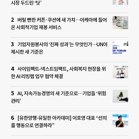
시장 두드린 ‘닷’
버릴 뻔한 커튼·쿠션에 새 가치…이케아에 들어
온 사회적기업 재봉 서비스
기업자원봉사의 ‘진짜 성과’는 무엇인가…UN이
제시한 새 기준은
사이임팩트-넥스트임팩트, 사회복지 현장을 위
한 AI 리빙랩 업무 협약 체결
AI, 지속가능경영의 새 기준으로…기업들 ‘위험
관리’
[유한양행-유일한 아카데미] 이호영 대표 “선의
를 행동으로 연결하라”