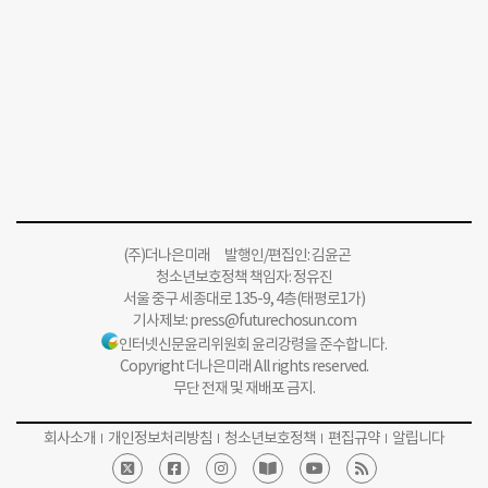
(주)더나은미래 발행인/편집인: 김윤곤
청소년보호정책 책임자: 정유진
서울 중구 세종대로 135-9, 4층(태평로1가)
기사제보:
press@futurechosun.com
인터넷신문윤리위원회 윤리강령을 준수합니다.
Copyright 더나은미래 All rights reserved.
무단 전재 및 재배포 금지.
회사소개
개인정보처리방침
청소년보호정책
편집규약
알립니다