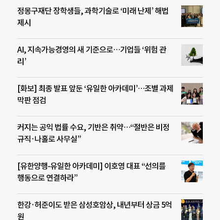
정몽구재단 장학생들, 과학기술로 ‘미래 난제’ 해법
제시
AI, 지속가능경영의 새 기준으로…기업들 ‘위험 관
리’
[화보] 최종 발표 앞둔 ‘유일한 아카데미’…조별 과제
막판 점검
커지는 공익 법률 수요, 기반은 취약…“절반은 비정
규직·나홀로 사무실”
[유한양행-유일한 아카데미] 이호영 대표 “선의를
행동으로 연결하라”
한강·허준이도 받은 삼성호암상, 내년부터 상금 5억
원