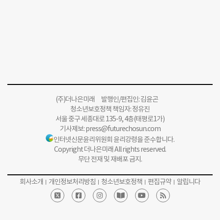
(주)더나은미래 발행인/편집인: 김윤곤
청소년보호정책 책임자: 정유진
서울 중구 세종대로 135-9, 4층(태평로1가)
기사제보:
press@futurechosun.com
인터넷신문윤리위원회 윤리강령을 준수합니다.
Copyright 더나은미래 All rights reserved.
무단 전재 및 재배포 금지.
회사소개
개인정보처리방침
청소년보호정책
편집규약
알립니다