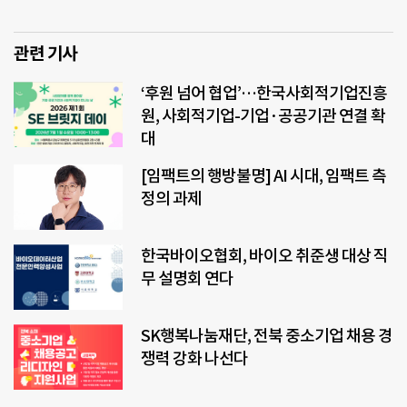
관련 기사
‘후원 넘어 협업’…한국사회적기업진흥
원, 사회적기업-기업·공공기관 연결 확
대
[임팩트의 행방불명] AI 시대, 임팩트 측
정의 과제
한국바이오협회, 바이오 취준생 대상 직
무 설명회 연다
SK행복나눔재단, 전북 중소기업 채용 경
쟁력 강화 나선다