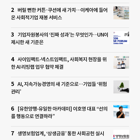
버릴 뻔한 커튼·쿠션에 새 가치…이케아에 들어
온 사회적기업 재봉 서비스
기업자원봉사의 ‘진짜 성과’는 무엇인가…UN이
제시한 새 기준은
사이임팩트-넥스트임팩트, 사회복지 현장을 위
한 AI 리빙랩 업무 협약 체결
AI, 지속가능경영의 새 기준으로…기업들 ‘위험
관리’
[유한양행-유일한 아카데미] 이호영 대표 “선의
를 행동으로 연결하라”
생명보험업계, ‘상생금융’ 통한 사회공헌 실시