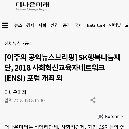
뉴스
경제
사회
환경
공익
국제
ESG·CSR
인터뷰
오
전체뉴스
>
공익
[이주의 공익뉴스브리핑] SK행복나눔재
단, 2018 사회혁신교육자네트워크
(ENSI) 포럼 개최 외
더나은미래
입력 2018.06.08.
15:30
Korean
▼
더나은미래는 비영리단체, 사회적경제, 기업 CSR 등의 영