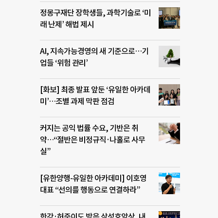
정몽구재단 장학생들, 과학기술로 ‘미
래 난제’ 해법 제시
AI, 지속가능경영의 새 기준으로…기
업들 ‘위험 관리’
[화보] 최종 발표 앞둔 ‘유일한 아카데
미’…조별 과제 막판 점검
커지는 공익 법률 수요, 기반은 취
약…“절반은 비정규직·나홀로 사무
실”
[유한양행-유일한 아카데미] 이호영
대표 “선의를 행동으로 연결하라”
한강·허준이도 받은 삼성호암상, 내