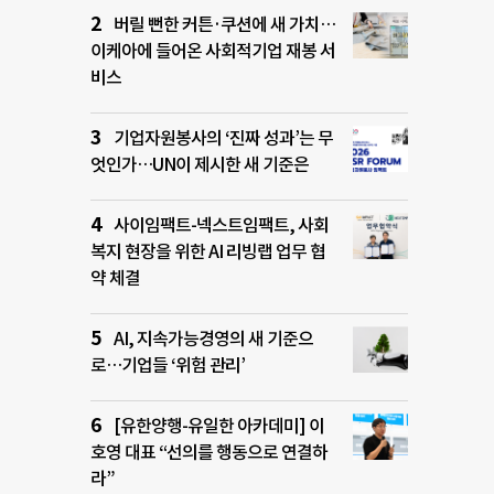
버릴 뻔한 커튼·쿠션에 새 가치…
이케아에 들어온 사회적기업 재봉 서
비스
기업자원봉사의 ‘진짜 성과’는 무
엇인가…UN이 제시한 새 기준은
사이임팩트-넥스트임팩트, 사회
복지 현장을 위한 AI 리빙랩 업무 협
약 체결
AI, 지속가능경영의 새 기준으
로…기업들 ‘위험 관리’
[유한양행-유일한 아카데미] 이
호영 대표 “선의를 행동으로 연결하
라”