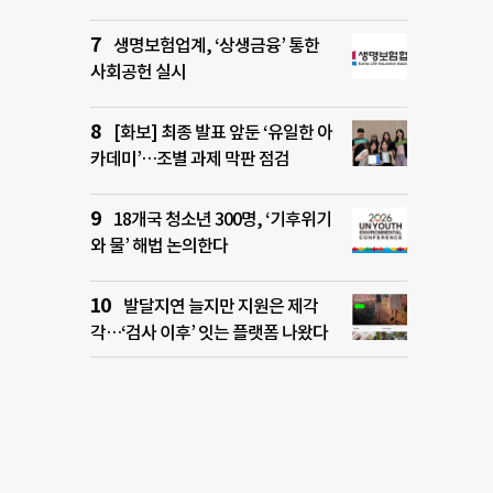
생명보험업계, ‘상생금융’ 통한
사회공헌 실시
[화보] 최종 발표 앞둔 ‘유일한 아
카데미’…조별 과제 막판 점검
18개국 청소년 300명, ‘기후위기
와 물’ 해법 논의한다
발달지연 늘지만 지원은 제각
각…‘검사 이후’ 잇는 플랫폼 나왔다