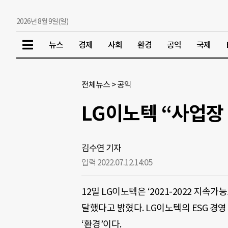
2026년 8월 9일(일)
뉴스
경제
사회
환경
공익
국제
전체뉴스
>
공익
LG이노텍 “사업장 
김수연 기자
입력 2022.07.12.
14:05
12일 LG이노텍은 ‘2021-2022 지
달했다고 밝혔다. LG이노텍의 ESG 경
‘환경’이다.