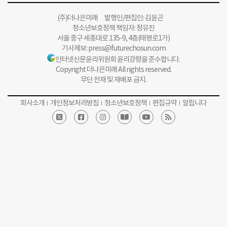
(주)더나은미래 발행인/편집인: 김윤곤
청소년보호정책 책임자: 정유진
서울 중구 세종대로 135-9, 4층(태평로1가)
기사제보:
press@futurechosun.com
인터넷신문윤리위원회 윤리강령을 준수합니다.
Copyright 더나은미래 All rights reserved.
무단 전재 및 재배포 금지.
회사소개
개인정보처리방침
청소년보호정책
편집규약
알립니다