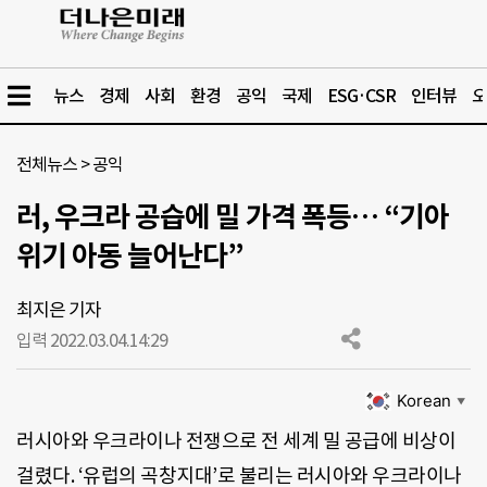
뉴스
경제
사회
환경
공익
국제
ESG·CSR
인터뷰
오
전체뉴스
>
공익
러, 우크라 공습에 밀 가격 폭등… “기아
위기 아동 늘어난다”
최지은 기자
입력 2022.03.04.
14:29
Korean
▼
러시아와 우크라이나 전쟁으로 전 세계 밀 공급에 비상이
걸렸다. ‘유럽의 곡창지대’로 불리는 러시아와 우크라이나