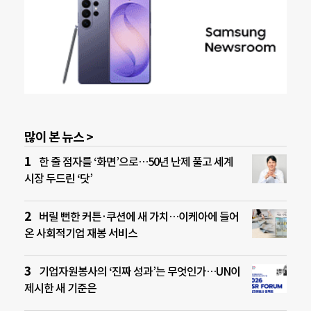
많이 본 뉴스 >
한 줄 점자를 ‘화면’으로…50년 난제 풀고 세계
시장 두드린 ‘닷’
버릴 뻔한 커튼·쿠션에 새 가치…이케아에 들어
온 사회적기업 재봉 서비스
기업자원봉사의 ‘진짜 성과’는 무엇인가…UN이
제시한 새 기준은