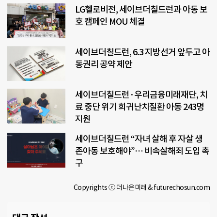
LG헬로비전, 세이브더칠드런과 아동 보
호 캠페인 MOU 체결
세이브더칠드런, 6.3 지방선거 앞두고 아
동권리 공약 제안
세이브더칠드런·우리금융미래재단, 치
료 중단 위기 희귀난치질환 아동 243명
지원
세이브더칠드런 “자녀 살해 후 자살 생
존아동 보호해야”… 비속살해죄 도입 촉
구
Copyrights ⓒ 더나은미래 & futurechosun.com