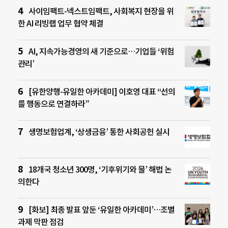
사이임팩트-넥스트임팩트, 사회복지 현장을 위
한 AI 리빙랩 업무 협약 체결
AI, 지속가능경영의 새 기준으로…기업들 ‘위험
관리’
[유한양행-유일한 아카데미] 이호영 대표 “선의
를 행동으로 연결하라”
생명보험업계, ‘상생금융’ 통한 사회공헌 실시
18개국 청소년 300명, ‘기후위기와 물’ 해법 논
의한다
[화보] 최종 발표 앞둔 ‘유일한 아카데미’…조별
과제 막판 점검