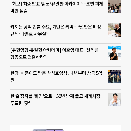
[화보] 최종 발표 앞둔 ‘유일한 아카데미’…조별 과제
막판 점검
커지는 공익 법률 수요, 기반은 취약…“절반은 비정
규직·나홀로 사무실”
[유한양행-유일한 아카데미] 이호영 대표 “선의를
행동으로 연결하라”
한강·허준이도 받은 삼성호암상, 내년부터 상금 5억
원
한 줄 점자를 ‘화면’으로…50년 난제 풀고 세계시장
두드린 ‘닷’