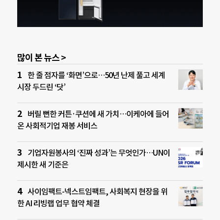
많이 본 뉴스 >
한 줄 점자를 ‘화면’으로…50년 난제 풀고 세계
시장 두드린 ‘닷’
버릴 뻔한 커튼·쿠션에 새 가치…이케아에 들어
온 사회적기업 재봉 서비스
기업자원봉사의 ‘진짜 성과’는 무엇인가…UN이
제시한 새 기준은
사이임팩트-넥스트임팩트, 사회복지 현장을 위
한 AI 리빙랩 업무 협약 체결