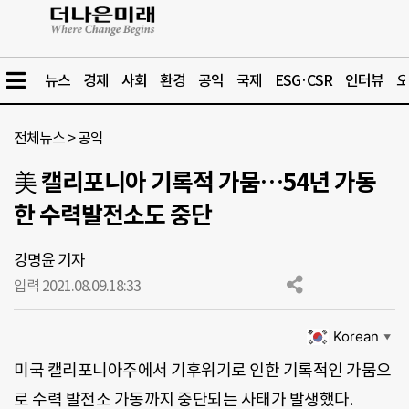
뉴스
경제
사회
환경
공익
국제
ESG·CSR
인터뷰
오
전체뉴스
>
공익
美 캘리포니아 기록적 가뭄…54년 가동
한 수력발전소도 중단
강명윤 기자
입력 2021.08.09.
18:33
Korean
▼
미국 캘리포니아주에서 기후위기로 인한 기록적인 가뭄으
로 수력 발전소 가동까지 중단되는 사태가 발생했다.