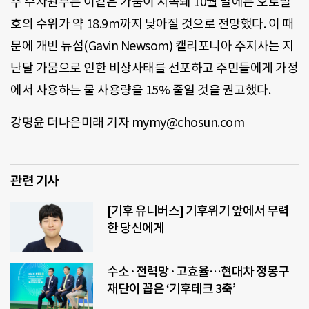
주 수자원부는 이같은 가뭄이 지속돼 10월 말에는 오로빌
호의 수위가 약 18.9m까지 낮아질 것으로 전망했다. 이 때
문에 개빈 뉴섬(Gavin Newsom) 캘리포니아 주지사는 지
난달 가뭄으로 인한 비상사태를 선포하고 주민들에게 가정
에서 사용하는 물 사용량을 15% 줄일 것을 권고했다.
강명윤 더나은미래 기자 mymy@chosun.com
관련 기사
[기후 유니버스] 기후위기 앞에서 무력
한 당신에게
수소·전력망·고효율…현대차 정몽구
재단이 꼽은 ‘기후테크 3축’