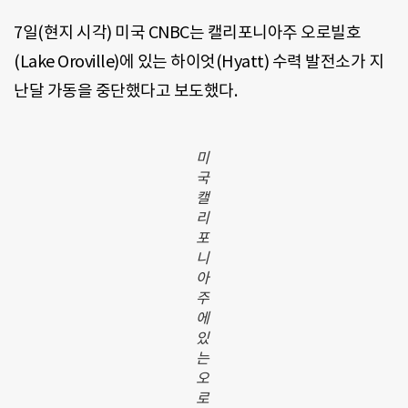
7일(현지 시각) 미국 CNBC는 캘리포니아주 오로빌호
(Lake Oroville)에 있는 하이엇(Hyatt) 수력 발전소가 지
난달 가동을 중단했다고 보도했다.
미
국
캘
리
포
니
아
주
에
있
는
오
로