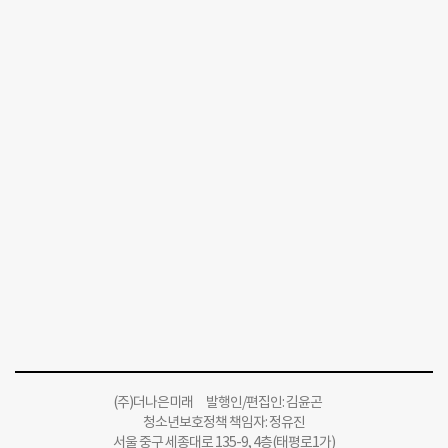
(주)더나은미래 발행인/편집인: 김윤곤
청소년보호정책 책임자: 정유진
서울 중구 세종대로 135-9, 4층(태평로1가)