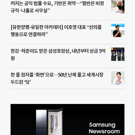
커지는 공익 법률 수요, 기반은 취약…“절반은 비정
규직·나홀로 사무실”
[유한양행-유일한 아카데미] 이호영 대표 “선의를
행동으로 연결하라”
한강·허준이도 받은 삼성호암상, 내년부터 상금 5억
원
한 줄 점자를 ‘화면’으로…50년 난제 풀고 세계시장
두드린 ‘닷’