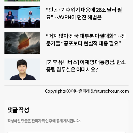
“빈곤·기후위기 대응에 26조 달러 필
요”…AVPN이 던진 해법은
“머지 않아 전국 대부분 아열대화”…전
문가들 “공포보다 현실적 대응 필요”
[기후 유니버스] 이재명 대통령님, 탄소
중립 집무실은 어떠세요?
Copyrights ⓒ 더나은미래 & futurechosun.com
댓글 작성