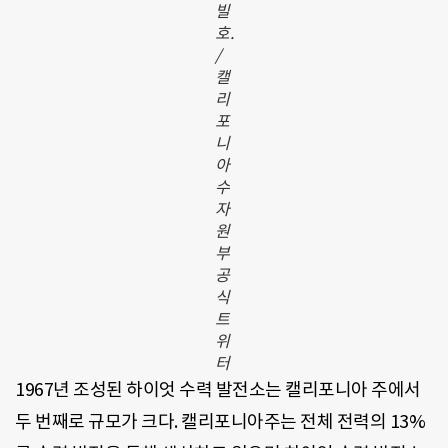
빌
호.
/
캘
리
포
니
아
수
자
원
부
공
식
트
위
터
1967년 조성된 하이엇 수력 발전소는 캘리포니아 주에서
두 번째로 규모가 크다. 캘리포니아주는 전체 전력의 13%