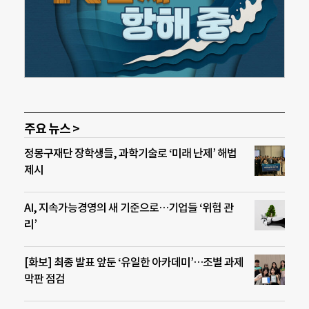
주요 뉴스 >
정몽구재단 장학생들, 과학기술로 ‘미래 난제’ 해법
제시
AI, 지속가능경영의 새 기준으로…기업들 ‘위험 관
리’
[화보] 최종 발표 앞둔 ‘유일한 아카데미’…조별 과제
막판 점검