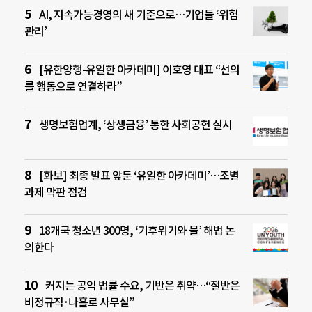
AI, 지속가능경영의 새 기준으로…기업들 ‘위험
관리’
[유한양행-유일한 아카데미] 이호영 대표 “선의
를 행동으로 연결하라”
생명보험업계, ‘상생금융’ 통한 사회공헌 실시
[화보] 최종 발표 앞둔 ‘유일한 아카데미’…조별
과제 막판 점검
18개국 청소년 300명, ‘기후위기와 물’ 해법 논
의한다
커지는 공익 법률 수요, 기반은 취약…“절반은
비정규직·나홀로 사무실”