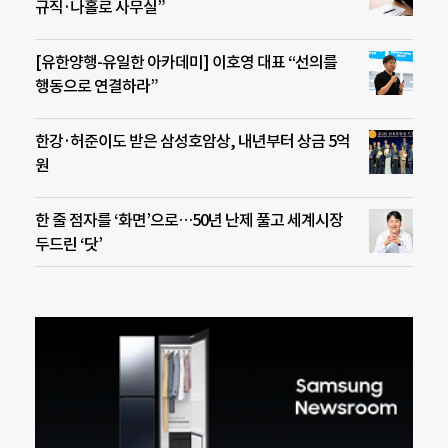
규직·나홀로 사무실”
[유한양행-유일한 아카데미] 이호영 대표 “선의를
행동으로 연결하라”
한강·허준이도 받은 삼성호암상, 내년부터 상금 5억
원
한 줄 점자를 ‘화면’으로…50년 난제 풀고 세계시장
두드린 ‘닷’