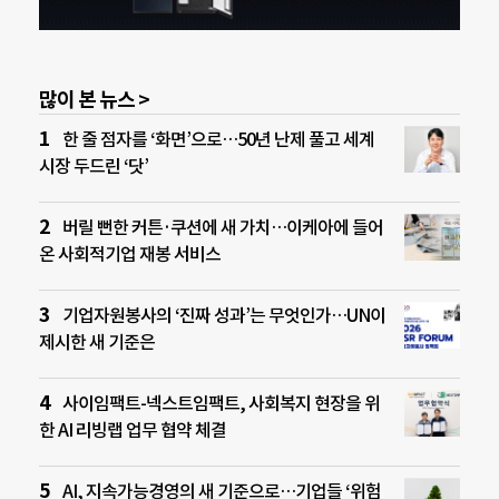
많이 본 뉴스 >
한 줄 점자를 ‘화면’으로…50년 난제 풀고 세계
시장 두드린 ‘닷’
버릴 뻔한 커튼·쿠션에 새 가치…이케아에 들어
온 사회적기업 재봉 서비스
기업자원봉사의 ‘진짜 성과’는 무엇인가…UN이
제시한 새 기준은
사이임팩트-넥스트임팩트, 사회복지 현장을 위
한 AI 리빙랩 업무 협약 체결
AI, 지속가능경영의 새 기준으로…기업들 ‘위험