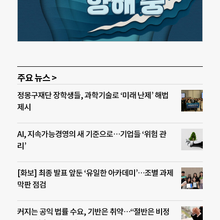
주요 뉴스 >
정몽구재단 장학생들, 과학기술로 ‘미래 난제’ 해법
제시
AI, 지속가능경영의 새 기준으로…기업들 ‘위험 관
리’
[화보] 최종 발표 앞둔 ‘유일한 아카데미’…조별 과제
막판 점검
커지는 공익 법률 수요, 기반은 취약…“절반은 비정