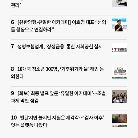
관리’
[유한양행-유일한 아카데미] 이호영 대표 “선의
를 행동으로 연결하라”
생명보험업계, ‘상생금융’ 통한 사회공헌 실시
18개국 청소년 300명, ‘기후위기와 물’ 해법 논
의한다
[화보] 최종 발표 앞둔 ‘유일한 아카데미’…조별
과제 막판 점검
발달지연 늘지만 지원은 제각각…‘검사 이후’
잇는 플랫폼 나왔다