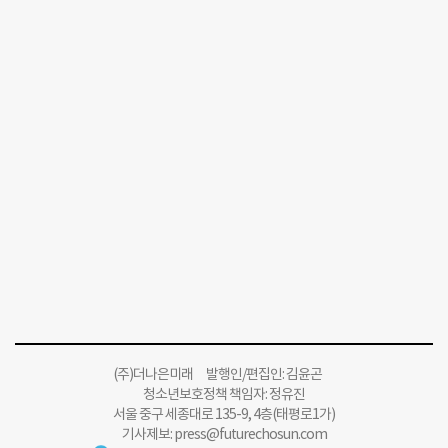
(주)더나은미래 발행인/편집인: 김윤곤
청소년보호정책 책임자: 정유진
서울 중구 세종대로 135-9, 4층(태평로1가)
기사제보:
press@futurechosun.com