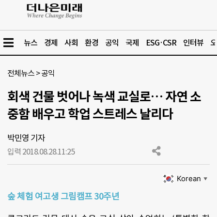
뉴스
경제
사회
환경
공익
국제
ESG·CSR
인터뷰
오
전체뉴스
>
공익
회색 건물 벗어나 녹색 교실로… 자연 소
중함 배우고 학업 스트레스 날리다
박민영 기자
입력 2018.08.28.
11:25
Korean
▼
숲 체험 여고생 그림캠프 30주년