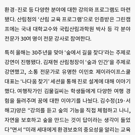
환경·진로 등 다양한 분야에 대한 강의와 프로그램도 마련
됐다
.
산림청의
‘
산림 교육 프로그램
’
으로 인증받은 그린캠
프에는 국내 대학교수와 국립산림과학원 박사 등 각 분야
전문가
30
여 명이 전문 강사로 참여한다
.
특히 올해는
30
주년을 맞아
‘
숲에서 길을 찾다
’
라는 주제로
강연이 진행됐다
.
김재현 산림청장이
‘
숲과 인간
’
을 주제로
강연했고
,
소통 전문가로 유명한 이민호 제이라이프스쿨
대표는
‘
나다움 찾기
’
세션을 통해 진로 설계에 대해 이야기
했다
.
여행작가인 김물길씨는 학생들에게 다양한 여행 경
험을 들려주며 꿈에 대한 이야기를 나눴다
.
김수정
(19
·서
해고
)
양은 “강의를 듣고 숲의 기능을 직접 체험하고 나니
,
자연을 보호하고 숲을 만드는 것이 답이라는 생각이 들었
다
”
면서 “미래 세대에게 환경보호의 중요성을 알리는 교육