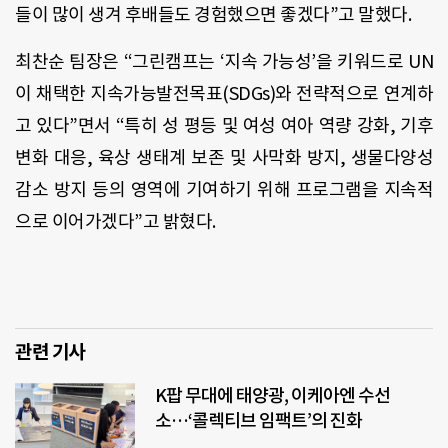
들이 많이 생겨 후배들도 경험했으면 좋겠다
”
고 말했다
.
최찬순 팀장은 “그린캠프는
‘
지속 가능성
’
을 키워드로
UN
이 채택한 지속가능발전목표
(SDGs)
와 전략적으로 연계하
고 있다
”
면서 “특히 성 평등 및 여성 여아 역량 강화
,
기후
변화 대응
,
육상 생태계 보존 및 사막화 방지
,
생물다양성
감소 방지 등의 영역에 기여하기 위해 프로그램을 지속적
으로 이어가겠다
”
고 밝혔다
.
관련 기사
K팝 무대에 태양광, 이케아엔 수선
소…‘콜렉티브 임팩트’의 진화