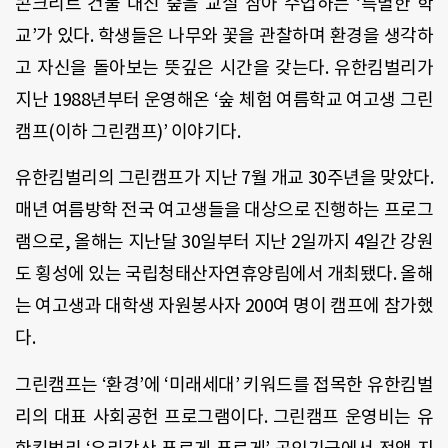
콘크리트 건물 대신 숲을 교실 삼아 수업하는
‘
특별한 학
교
’
가 있다
.
학생들은 나무와 꽃을 관찰하며 환경을 생각하
고 자신을 돌아보는 뜻깊은 시간을 갖는다
.
유한킴벌리가
지난
1988
년부터 운영해온
‘
숲 체험 여름학교 여고생 그린
캠프
(
이하 그린캠프
)’
이야기다
.
유한킴벌리의 그린캠프가 지난
7
월 개교
30
주년을 맞았다
.
매년 여름방학 전국 여고생들을 대상으로 진행하는 프로그
램으로
,
올해는 지난달
30
일부터 지난
2
일까지
4
일간 강원
도 횡성에 있는 국립청태산자연휴양림에서 개최됐다
.
올해
는 여고생과 대학생 자원봉사자
200
여 명이 캠프에 참가했
다
.
그린캠프는
‘
환경
’
에
‘
미래세대
’
키워드를 접목한 유한킴벌
리의 대표 사회공헌 프로그램이다
.
그린캠프 운영비는 유