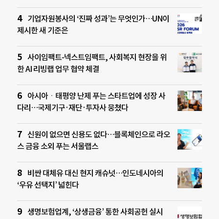
기업자원봉사의 ‘진짜 성과’는 무엇인가…UN이
제시한 새 기준은
사이임팩트-넥스트임팩트, 사회복지 현장을 위
한 AI 리빙랩 업무 협약 체결
아시아ㆍ태평양 난제 푸는 스타트업에 성장 사
다리…국제기구·재단·투자사 뭉쳤다
신원이 없으면 신용도 없다…블록체인으로 라오
스 금융 소외 푸는 서울랩스
비싼 대체유 대신 현지 캐슈넛…인도네시아의
‘우유 선택지’ 넓힌다
생명보험업계, ‘상생금융’ 통한 사회공헌 실시