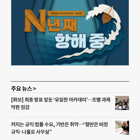
주요 뉴스 >
[화보] 최종 발표 앞둔 ‘유일한 아카데미’…조별 과제
막판 점검
커지는 공익 법률 수요, 기반은 취약…“절반은 비정
규직·나홀로 사무실”