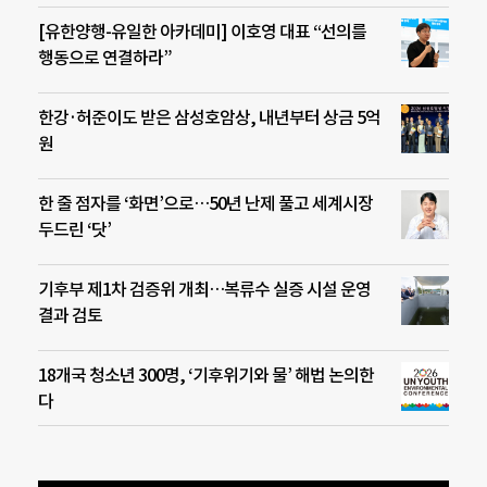
[유한양행-유일한 아카데미] 이호영 대표 “선의를
행동으로 연결하라”
한강·허준이도 받은 삼성호암상, 내년부터 상금 5억
원
한 줄 점자를 ‘화면’으로…50년 난제 풀고 세계시장
두드린 ‘닷’
기후부 제1차 검증위 개최…복류수 실증 시설 운영
결과 검토
18개국 청소년 300명, ‘기후위기와 물’ 해법 논의한
다