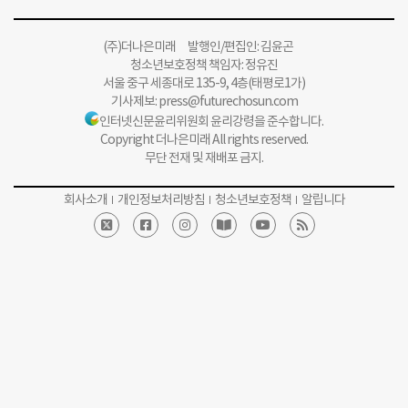
(주)더나은미래 발행인/편집인: 김윤곤
청소년보호정책 책임자: 정유진
서울 중구 세종대로 135-9, 4층(태평로1가)
기사제보:
press@futurechosun.com
인터넷신문윤리위원회 윤리강령을 준수합니다.
Copyright 더나은미래 All rights reserved.
무단 전재 및 재배포 금지.
회사소개
개인정보처리방침
청소년보호정책
알립니다