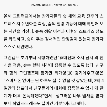
1995년부터 올해까지 그린캠프의 주요 활동 사진.
올해 그린캠프에서는 참가자들의 숲 체험 교육 전후의 스
트레스 지수 변화를 측정
,
숲의 힐링 기능에 대해 확인해 보
는 시간을 가졌다
.
숲속 생활 이전과 이후의 스트레스 정도
를 확인하고
,
숲이 주는 정서적인 안정감이 있는지 참가자
스스로 확인했다
.
그린캠프 초기부터 시행해왔던
‘
휴대전화 소지 금지
’
의 원
칙을 적용
,
숲속 힐링 시간에 집중할 수 있도록 했다
.
친구
와 함께 그린캠프에 참가한 최가영
(18
·경기여주고
)
양은
“스마트폰 없이는 단 하루도 살 수 없을 것 같았는데
, 3
박
4
일간의 캠프에서 친구들과의 대화에 집중할 수 있게 돼 관
계가 더욱 돈독해졌다
”
면서 “싱그러운 나무 냄새를 맡다
보니 학업 스트레스도 날아간 기분
”
이라고 했다
.