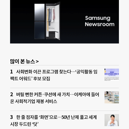
많이 본 뉴스 >
사회변화 이끈 프로그램 찾는다…‘공익활동 임
팩트 어워드’ 후보 모집
버릴 뻔한 커튼·쿠션에 새 가치…이케아에 들어
온 사회적기업 재봉 서비스
한 줄 점자를 ‘화면’으로…50년 난제 풀고 세계
시장 두드린 ‘닷’