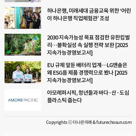
하나은행, 미래세대 금융교육 위한 ‘어린
이 하나은행 직업체험관’ 조성
2030 지속가능성 목표 점검한 유한킴벌
리…불확실성 속 실행 전략 보완 [2025
지속가능경영보고서]
EU 규제 앞둔 배터리 업계…LG엔솔은
왜 ESG를 제품 경쟁력으로 봤나 [2025
지속가능경영보고서]
아모레퍼시픽, 청년들과 바다·산·도심
플라스틱 줍는다
Copyrights ⓒ 더나은미래 & futurechosun.com