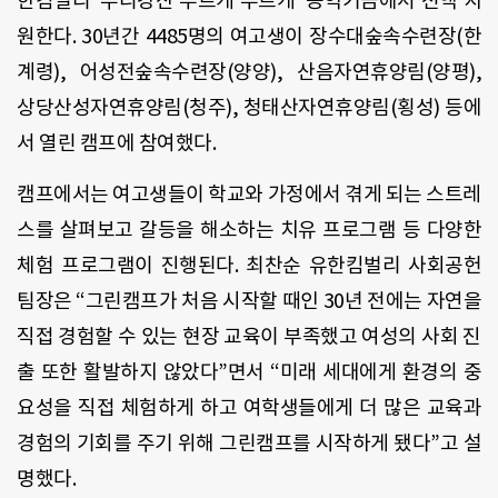
한킴벌리
‘
우리강산 푸르게 푸르게
’
공익기금에서 전액 지
원한다
. 30
년간
4485
명의 여고생이 장수대숲속수련장
(
한
계령
)
,
어성전숲속수련장
(
양양
),
산음자연휴양림
(
양평
),
상당산성자연휴양림
(
청주
),
청태산자연휴양림
(
횡성
)
등에
서 열린 캠프에 참여했다
.
캠프에서는 여고생들이 학교와 가정에서 겪게 되는 스트레
스를 살펴보고 갈등을 해소하는 치유 프로그램 등 다양한
체험 프로그램이 진행된다
.
최찬순 유한킴벌리 사회공헌
팀장은 “그린캠프가 처음 시작할 때인
30
년 전에는 자연을
직접 경험할 수 있는 현장 교육이 부족했고 여성의 사회 진
출 또한 활발하지 않았다
”
면서 “미래 세대에게 환경의 중
요성을 직접 체험하게 하고 여학생들에게 더 많은 교육과
경험의 기회를 주기 위해 그린캠프를 시작하게 됐다
”
고 설
명했다
.