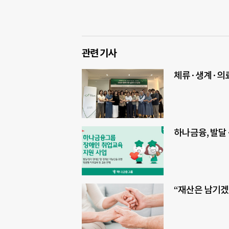
관련 기사
체류·생계·의료
하나금융, 발달
“재산은 남기겠