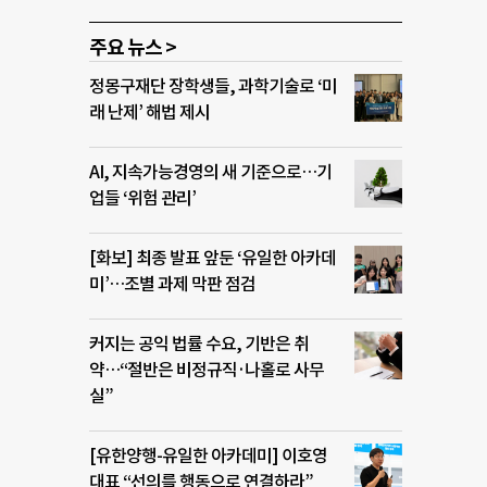
주요 뉴스 >
정몽구재단 장학생들, 과학기술로 ‘미
래 난제’ 해법 제시
AI, 지속가능경영의 새 기준으로…기
업들 ‘위험 관리’
[화보] 최종 발표 앞둔 ‘유일한 아카데
미’…조별 과제 막판 점검
커지는 공익 법률 수요, 기반은 취
약…“절반은 비정규직·나홀로 사무
실”
[유한양행-유일한 아카데미] 이호영
대표 “선의를 행동으로 연결하라”