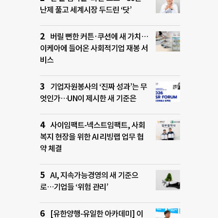
난제 풀고 세계시장 두드린 ‘닷’
버릴 뻔한 커튼·쿠션에 새 가치…
이케아에 들어온 사회적기업 재봉 서
비스
기업자원봉사의 ‘진짜 성과’는 무
엇인가…UN이 제시한 새 기준은
사이임팩트-넥스트임팩트, 사회
복지 현장을 위한 AI 리빙랩 업무 협
약 체결
AI, 지속가능경영의 새 기준으
로…기업들 ‘위험 관리’
[유한양행-유일한 아카데미] 이