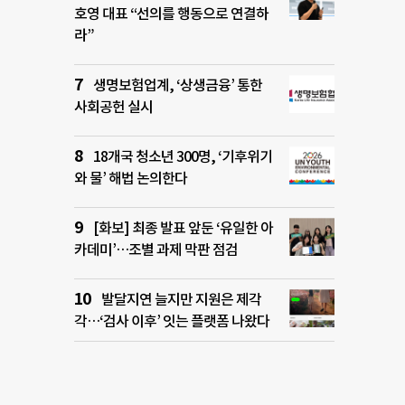
호영 대표 “선의를 행동으로 연결하
라”
생명보험업계, ‘상생금융’ 통한
사회공헌 실시
18개국 청소년 300명, ‘기후위기
와 물’ 해법 논의한다
[화보] 최종 발표 앞둔 ‘유일한 아
카데미’…조별 과제 막판 점검
발달지연 늘지만 지원은 제각
각…‘검사 이후’ 잇는 플랫폼 나왔다