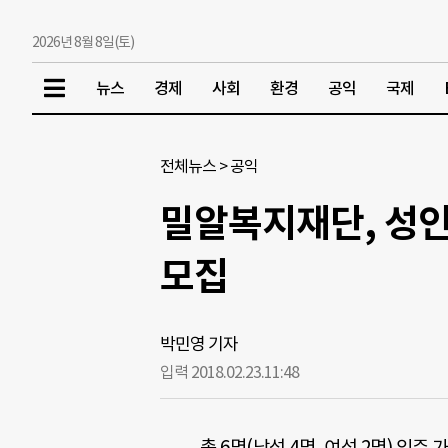
2026년 8월 8일(토)
뉴스
경제
사회
환경
공익
국제
전체뉴스
>
공익
밀알복지재단, 성인
모집
박민영 기자
입력 2018.02.23.
11:48
총 6명(남성 4명, 여성 2명) 입주