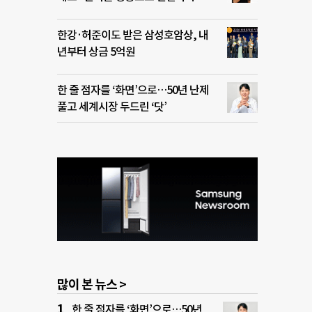
한강·허준이도 받은 삼성호암상, 내
년부터 상금 5억원
한 줄 점자를 ‘화면’으로…50년 난제
풀고 세계시장 두드린 ‘닷’
많이 본 뉴스 >
한 줄 점자를 ‘화면’으로…50년