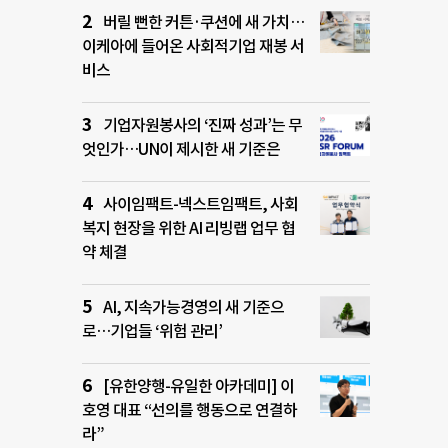
버릴 뻔한 커튼·쿠션에 새 가치…
이케아에 들어온 사회적기업 재봉 서
비스
기업자원봉사의 ‘진짜 성과’는 무
엇인가…UN이 제시한 새 기준은
사이임팩트-넥스트임팩트, 사회
복지 현장을 위한 AI 리빙랩 업무 협
약 체결
AI, 지속가능경영의 새 기준으
로…기업들 ‘위험 관리’
[유한양행-유일한 아카데미] 이
호영 대표 “선의를 행동으로 연결하
라”