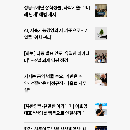
정몽구재단 장학생들, 과학기술로 ‘미
래 난제’ 해법 제시
AI, 지속가능경영의 새 기준으로…기
업들 ‘위험 관리’
[화보] 최종 발표 앞둔 ‘유일한 아카데
미’…조별 과제 막판 점검
커지는 공익 법률 수요, 기반은 취
약…“절반은 비정규직·나홀로 사무
실”
[유한양행-유일한 아카데미] 이호영
대표 “선의를 행동으로 연결하라”
한강·허준이도 받은 삼성호암상, 내