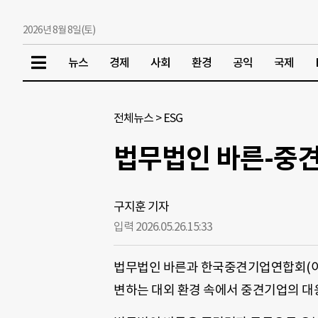
2026년 8월 8일(토)
뉴스
경제
사회
환경
공익
국제
전체뉴스
>
ESG
법무법인 바른-중견
구지훈 기자
입력 2026.05.26.
15:33
법무법인 바른과 한국중견기업연합회(이하
변하는 대외 환경 속에서 중견기업의 대