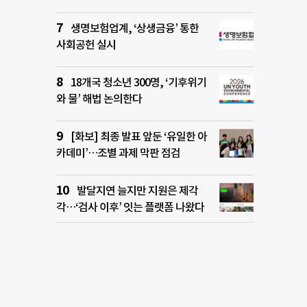
생명보험업계, ‘상생금융’ 통한
사회공헌 실시
18개국 청소년 300명, ‘기후위기
와 물’ 해법 논의한다
[화보] 최종 발표 앞둔 ‘유일한 아
카데미’…조별 과제 막판 점검
발달지연 늘지만 지원은 제각
각…‘검사 이후’ 잇는 플랫폼 나왔다