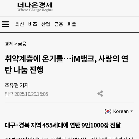
최신
비즈
산업
금융
피플
경제
>
금융
취약계층에 온기를…iM뱅크, 사랑의 연
탄 나눔 진행
조유현 기자
입력 2025.10.29.
15:05
Korean
▼
대구·경북 지역 455세대에 연탄 9만1000장 전달