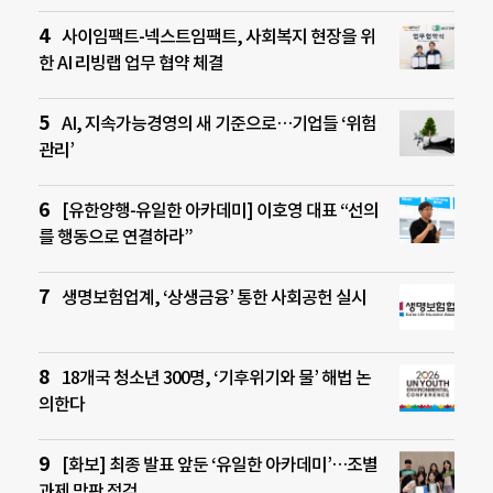
사이임팩트-넥스트임팩트, 사회복지 현장을 위
한 AI 리빙랩 업무 협약 체결
AI, 지속가능경영의 새 기준으로…기업들 ‘위험
관리’
[유한양행-유일한 아카데미] 이호영 대표 “선의
를 행동으로 연결하라”
생명보험업계, ‘상생금융’ 통한 사회공헌 실시
18개국 청소년 300명, ‘기후위기와 물’ 해법 논
의한다
[화보] 최종 발표 앞둔 ‘유일한 아카데미’…조별
과제 막판 점검