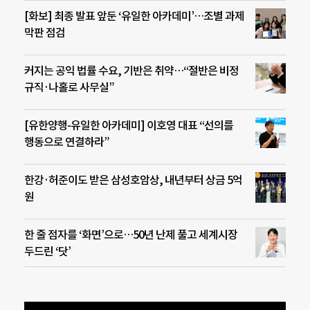
[화보] 최종 발표 앞둔 ‘유일한 아카데미’…조별 과제
막판 점검
커지는 공익 법률 수요, 기반은 취약…“절반은 비정
규직·나홀로 사무실”
[유한양행-유일한 아카데미] 이호영 대표 “선의를
행동으로 연결하라”
한강·허준이도 받은 삼성호암상, 내년부터 상금 5억
원
한 줄 점자를 ‘화면’으로…50년 난제 풀고 세계시장
두드린 ‘닷’