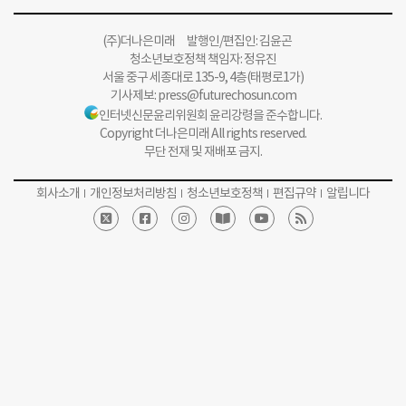
(주)더나은미래 발행인/편집인: 김윤곤
청소년보호정책 책임자: 정유진
서울 중구 세종대로 135-9, 4층(태평로1가)
기사제보:
press@futurechosun.com
인터넷신문윤리위원회 윤리강령을 준수합니다.
Copyright 더나은미래 All rights reserved.
무단 전재 및 재배포 금지.
회사소개
개인정보처리방침
청소년보호정책
편집규약
알립니다