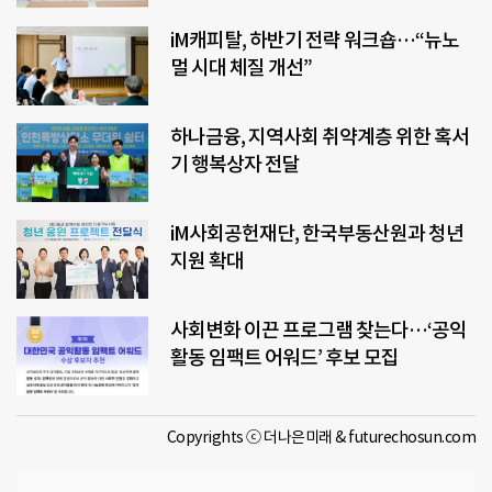
iM캐피탈, 하반기 전략 워크숍…“뉴노
멀 시대 체질 개선”
하나금융, 지역사회 취약계층 위한 혹서
기 행복상자 전달
iM사회공헌재단, 한국부동산원과 청년
지원 확대
사회변화 이끈 프로그램 찾는다…‘공익
활동 임팩트 어워드’ 후보 모집
Copyrights ⓒ 더나은미래 & futurechosun.com