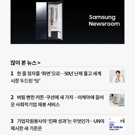
많이 본 뉴스 >
한 줄 점자를 ‘화면’으로…50년 난제 풀고 세계
시장 두드린 ‘닷’
버릴 뻔한 커튼·쿠션에 새 가치…이케아에 들어
온 사회적기업 재봉 서비스
기업자원봉사의 ‘진짜 성과’는 무엇인가…UN이
제시한 새 기준은