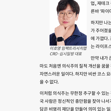
업, 재테크
른바 ‘파이
하지만 나는
가 주어졌을
에 가깝다.
는 라이프스
이호영 임팩트리서치랩
CRO·십시일방 대표
만약 내가 
마도 처음엔 의식주의 질적 개선을 꿈꿀 것
자연스러운 일이다. 하지만 비싼 코스 요리
을 수 없다.
이처럼 의식주는 무한정 추구할 수 있는
국 사람은 정신적인 충만함을 찾아 나서게
담은 비영리 재단을 만들어 의미 있는 일