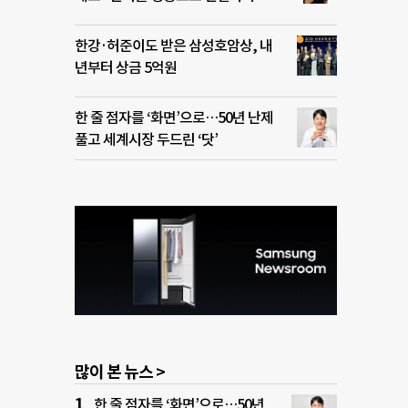
한강·허준이도 받은 삼성호암상, 내
년부터 상금 5억원
한 줄 점자를 ‘화면’으로…50년 난제
풀고 세계시장 두드린 ‘닷’
많이 본 뉴스 >
한 줄 점자를 ‘화면’으로…50년