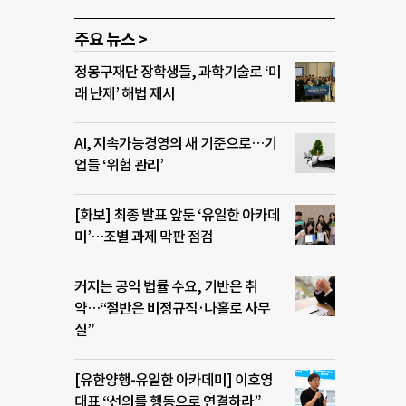
주요 뉴스 >
정몽구재단 장학생들, 과학기술로 ‘미
래 난제’ 해법 제시
AI, 지속가능경영의 새 기준으로…기
업들 ‘위험 관리’
[화보] 최종 발표 앞둔 ‘유일한 아카데
미’…조별 과제 막판 점검
커지는 공익 법률 수요, 기반은 취
약…“절반은 비정규직·나홀로 사무
실”
[유한양행-유일한 아카데미] 이호영
대표 “선의를 행동으로 연결하라”