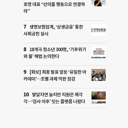
호영 대표 “선의를 행동으로 연결하
라”
생명보험업계, ‘상생금융’ 통한
사회공헌 실시
18개국 청소년 300명, ‘기후위기
와 물’ 해법 논의한다
[화보] 최종 발표 앞둔 ‘유일한 아
카데미’…조별 과제 막판 점검
발달지연 늘지만 지원은 제각
각…‘검사 이후’ 잇는 플랫폼 나왔다