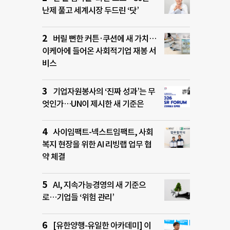
난제 풀고 세계시장 두드린 ‘닷’
버릴 뻔한 커튼·쿠션에 새 가치…
이케아에 들어온 사회적기업 재봉 서
비스
기업자원봉사의 ‘진짜 성과’는 무
엇인가…UN이 제시한 새 기준은
사이임팩트-넥스트임팩트, 사회
복지 현장을 위한 AI 리빙랩 업무 협
약 체결
AI, 지속가능경영의 새 기준으
로…기업들 ‘위험 관리’
[유한양행-유일한 아카데미] 이