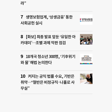
라”
생명보험업계, ‘상생금융’ 통한
사회공헌 실시
[화보] 최종 발표 앞둔 ‘유일한 아
카데미’…조별 과제 막판 점검
18개국 청소년 300명, ‘기후위기
와 물’ 해법 논의한다
커지는 공익 법률 수요, 기반은
취약…“절반은 비정규직·나홀로 사
무실”