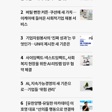
버릴 뻔한 커튼·쿠션에 새 가치…
이케아에 들어온 사회적기업 재봉 서
비스
기업자원봉사의 ‘진짜 성과’는 무
엇인가…UN이 제시한 새 기준은
사이임팩트-넥스트임팩트, 사회
복지 현장을 위한 AI 리빙랩 업무 협
약 체결
AI, 지속가능경영의 새 기준으
로…기업들 ‘위험 관리’
[유한양행-유일한 아카데미] 이
호영 대표 “선의를 행동으로 연결하