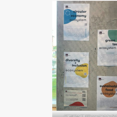
임팩트허브 베를린(ImpactHub Berlin)