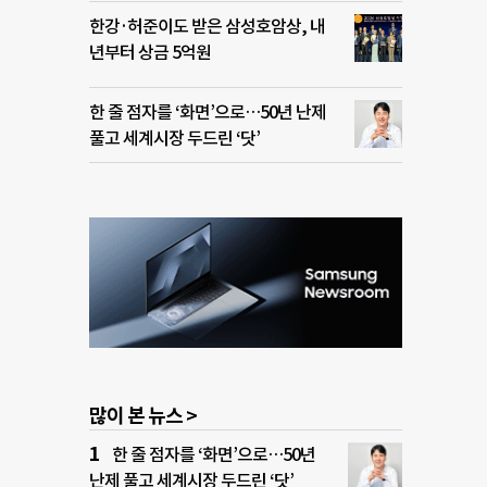
한강·허준이도 받은 삼성호암상, 내
년부터 상금 5억원
한 줄 점자를 ‘화면’으로…50년 난제
풀고 세계시장 두드린 ‘닷’
많이 본 뉴스 >
한 줄 점자를 ‘화면’으로…50년
난제 풀고 세계시장 두드린 ‘닷’