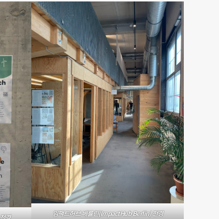
임팩트허브 베를린(ImpactHub Berlin) 전경
 전경