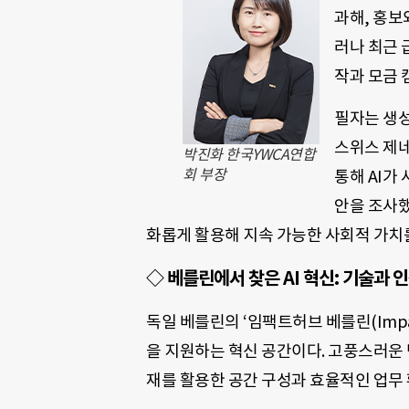
과해, 홍보
러나 최근 
작과 모금 
필자는 생성
스위스 제네
박진화 한국YWCA연합
회 부장
통해 AI가
안을 조사했
화롭게 활용해 지속 가능한 사회적 가치를
◇
베를린에서 찾은 AI 혁신: 기술과 
독일 베를린의 ‘임팩트허브 베를린(Impac
을 지원하는 혁신 공간이다. 고풍스러운
재를 활용한 공간 구성과 효율적인 업무