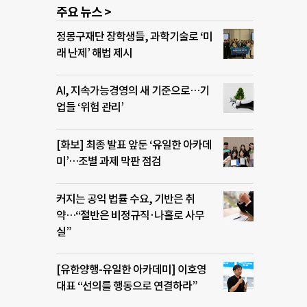
주요 뉴스 >
정몽구재단 장학생들, 과학기술로 ‘미
래 난제’ 해법 제시
AI, 지속가능경영의 새 기준으로…기
업들 ‘위험 관리’
[화보] 최종 발표 앞둔 ‘유일한 아카데
미’…조별 과제 막판 점검
커지는 공익 법률 수요, 기반은 취
약…“절반은 비정규직·나홀로 사무
실”
[유한양행-유일한 아카데미] 이호영
대표 “선의를 행동으로 연결하라”