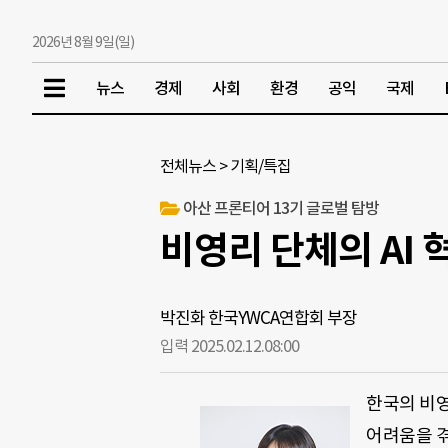
2026년 8월 9일(일)
뉴스
경제
사회
환경
공익
국제
전체뉴스
>
기획/특집
아산 프론티어 13기 글로벌 탐방
비영리 단체의 AI
박진화 한국YWCA연합회 부장
입력 2025.02.12.
08:00
한국의 비영
어려움을 겪