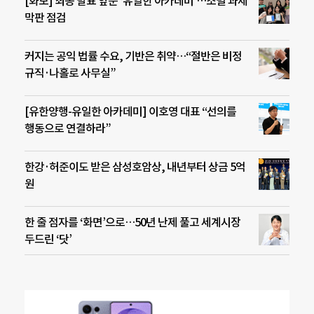
[화보] 최종 발표 앞둔 ‘유일한 아카데미’…조별 과제
막판 점검
커지는 공익 법률 수요, 기반은 취약…“절반은 비정
규직·나홀로 사무실”
[유한양행-유일한 아카데미] 이호영 대표 “선의를
행동으로 연결하라”
한강·허준이도 받은 삼성호암상, 내년부터 상금 5억
원
한 줄 점자를 ‘화면’으로…50년 난제 풀고 세계시장
두드린 ‘닷’