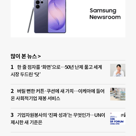
많이 본 뉴스 >
한 줄 점자를 ‘화면’으로…50년 난제 풀고 세계
시장 두드린 ‘닷’
버릴 뻔한 커튼·쿠션에 새 가치…이케아에 들어
온 사회적기업 재봉 서비스
기업자원봉사의 ‘진짜 성과’는 무엇인가…UN이
제시한 새 기준은