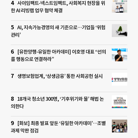
사이임팩트-넥스트임팩트, 사회복지 현장을 위
한 AI 리빙랩 업무 협약 체결
AI, 지속가능경영의 새 기준으로…기업들 ‘위험
관리’
[유한양행-유일한 아카데미] 이호영 대표 “선의
를 행동으로 연결하라”
생명보험업계, ‘상생금융’ 통한 사회공헌 실시
18개국 청소년 300명, ‘기후위기와 물’ 해법 논
의한다
[화보] 최종 발표 앞둔 ‘유일한 아카데미’…조별
과제 막판 점검