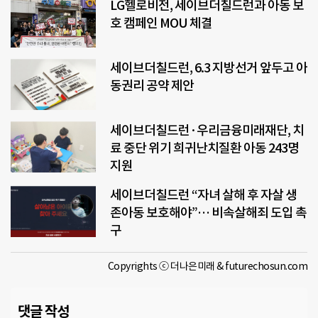
LG헬로비전, 세이브더칠드런과 아동 보
호 캠페인 MOU 체결
세이브더칠드런, 6.3 지방선거 앞두고 아
동권리 공약 제안
세이브더칠드런·우리금융미래재단, 치
료 중단 위기 희귀난치질환 아동 243명
지원
세이브더칠드런 “자녀 살해 후 자살 생
존아동 보호해야”… 비속살해죄 도입 촉
구
Copyrights ⓒ 더나은미래 & futurechosun.com
댓글 작성