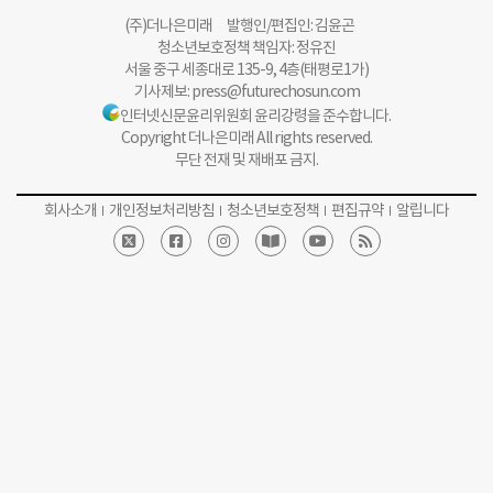
(주)더나은미래 발행인/편집인: 김윤곤
청소년보호정책 책임자: 정유진
서울 중구 세종대로 135-9, 4층(태평로1가)
기사제보:
press@futurechosun.com
인터넷신문윤리위원회 윤리강령을 준수합니다.
Copyright 더나은미래 All rights reserved.
무단 전재 및 재배포 금지.
회사소개
개인정보처리방침
청소년보호정책
편집규약
알립니다