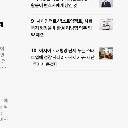
체에서
활동이 변호사에게 남긴 것
 조선
기
‘기
 여부
제2
 제주
사이임팩트-넥스트임팩트, 사회
래
 전
복지 현장을 위한 AI 리빙랩 업무 협
 대
약 체결
경영
재무
중에
 곽
아시아ㆍ태평양 난제 푸는 스타
과연
 통
트업에 성장 사다리…국제기구·재단
 정
 대학
·투자사 뭉쳤다
 투
구프로
 세
 과
리 대
 같은
과연
강 인
임이사
기회를
 프
학교에
트
을 적
회공
자신
 콘
날이었
 여
업 유