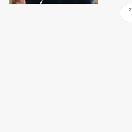
러분의 많은 관
스바람개비가 
경제혁신센터 
달라졌다. 1
크 사무국 (02-
아가씨로 성장
신한 슬기는 
들을 위로하고
청소년을 보듬
2015년에만
학교에 진학했다
한 카페에서 
기업, 유스바람
합니다. 학교
적기업을 창업
등 비영리단체