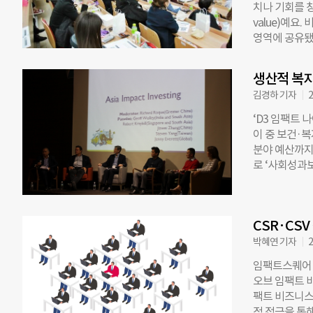
치나 기회를 창
울시의 SIB 
value)예요
24일부터 11
영역에 공유됐다
과정이다. 중
비즈니스’ 4번
더나은미래가 
제는 ‘CSV전
업…곽제훈 팬
생산적 복지
임)·CSV(
정부의 재정이
김경하 기자
2
팩트스퀘어가 
회공헌에 대한
트 비즈니스의
‘D3 임팩트 
이 필요한 곳에
가치와 수익성
이 중 보건·복
을 소개했다.
분야 예산까지
포터 교수는 
로 ‘사회성과보상
스터를 개발함으
공공 정책 사
가지 다 그럴
에게 지급하는
회적 가치(SI·S
략으로도 사용된
찾아진다”고 말
CSR·CS
경계선지능 아동
업이 도덕, 시
이상이 정상 
박혜연 기자
2
수익사업(Busi
업 운영기관은
임팩트스퀘어 
촉진제)가 된
정·관리하고 있
오브 임팩트 비즈니
투자했으며 ‘
팩트 비즈니스
2016년 기초
적 접근을 통