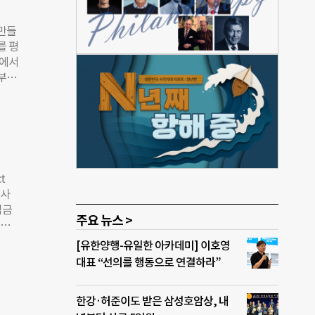
연계채
간 기
 만들
. 미
를 평
. 한
정에서
약
 부족
 이
나타
 이상
현재의
지난
어디나
국제
에는
사회
블록체
힘쓰고
행되
t
워크를
 사
수정
익금
로 신
주요 뉴스 >
 처
 정보
회
[유한양행-유일한 아카데미] 이호영
보상을
ct
대표 “선의를 행동으로 연결하라”
믿을
금일
점을
한강·허준이도 받은 삼성호암상, 내
할 경