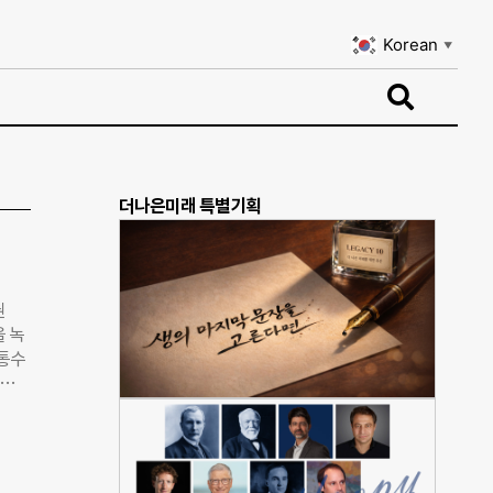
Korean
▼
Korean
▼
더나은미래 특별기획
권
을 녹
교통수
채권
받았
le
한 국
.