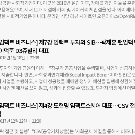
 4g에 달한다고 알려져 있다. 이
성공한 사회적기업이다. 이곳은 2010년 설립 이후, 장애를 가진 이들을 훈
울시 SIB 사업이 궁금하시다면? 사회성과보상사업법의 초안은 서울시 SIB
고용해왔으며, 시내 11개 지점에 카페 및 베이커리 체인점을 냈다. 아이베
 팬임팩트코리아가 작성했다. 팬임팩트코리아는 채이배 의원실의 발주로
한 사회적기업은 아니다. 온라인 식당 리뷰 사이트인 오픈라이스(OpenRic
 사업 활성화를 위한 제도 및 정책에 관한 연구를 수행했다. 법안에는 ▲SIB로
 ‘사회적기업’ 해시태그(#·hashtag)를 달고 있는 홍콩 내 식당은 약 70곳에
업의 조건 명기 ▲민간의 사업 제안 수렴 ▲정부가 복수의 회계연도가 지
 사회혁신을 이끌어가는 주체들은 단 한 곳의 성공이 홍콩의 극심한 불평등
 수 있는 예외 조항 신설 ▲투자자 모집 규제 완화 ▲성과 보상을 위한 사
족이라고 입을 모은다. 홍콩 최초의 소셜 임팩트 허브인 굿랩(GoodLab
성 등 사회성과보상사업을 위한 제반 환경을 조성하는 내용이 담겼다. 김
 임팩트 비즈니스] 제7강 임팩트 투자와 SIB…곽제훈 팬임
(Ada Wong) 대표는 “보다 포용적 홍콩을 만들기 위해 체계적인 변화가 
 협력변호사는 “서울시 사례 이후 다른 지방 정부들이 조례 제정 및 사업
했다. 홍콩에는 뉴욕, 런던에 이어 세계에서 세번째로 많은(3000만 달러 이
 이덕준 D3쥬빌리 대표
 중앙정부의 근거 법령이 없어 어려움을 겪고 있다”며 “SIB
만, 동시에 인구 730만명 중 100만명이 빈곤선 아래에 살아가고 있다. 
018년 1월 18일
22:38
 소득 불평등이 40년 만에 정점을 찍기도 했다. ◇아이디어 지원하기 정부의
 투자와 기업 금융의 이해 “정부가 공공사업을 수행할 때, 사업이 성공하든
요한 이들에게 안정망(safety nets)을 제공하지만, 500만 홍콩달러 규모
출합니다. 반면, 사회성과연계채권(Social Impact Bond·이하 SIB)은 
원)의 ‘사회혁신과 기업가정신 개발 펀드(SIE 펀드·Social Innovation and
저 사업을 수행하고, 사업이 성공했을 때에만 정부가 예산을 집행해 상환해
eurship Development Fund)’는 사회 곳곳에서 보다 장기적인 솔루션을 찾고
한 사업엔 예산을 쓰지 않고, 성과에 집중할 수 있겠죠. 투자자 입장에선 어
 설립된 SIE 펀드는 가난과 사회 배제를 줄이는 것을 목적으로, 노인·장애인·
국민이 껴안았던 공공사업의 리스크가 투자자에게 옮겨 가고, 투자자는 사
가정 등 가난하고 취약한 계층을 대상으로 하고 있다. “홍콩 정부는 부유
던 예산으로 기대하지 않았던 상환금이 돌아오니 손해볼 게 없는 일이 됩니
 문제를 해결할 순 없죠.” SIE펀드의 이사장을 맡고 있는 스테판 청(Stephen
 임팩트 비즈니스] 제4강 도현명 임팩트스퀘어 대표…CSV 
 임팩트투자자도 들어올 수 있는 ‘자금의 선순환’이죠.” 지난 11월 14일, 
교수의 말이다. 청 교수는 “우리는 사람들, 특히 젊은 세대가 사회문제를 다루는
법
서 열린 ‘스쿨 오브 임팩트 비즈니스’ 현장. 서울시 제1호 SIB의 운영기관
들을 만들어낼 수 있도록
 곽제훈 대표가 직접 SIB의 개념과 사례를 소개했다. 현장 경험을 기반으
017년 12월 12일
11:20
설명에 100여명 수강생이 귀를 기울였다. 팬임팩트코리아는 SIB를 활용한
 전략 접근 및 실행’ “CSV(공유가치창출)는 ‘사회문제 해결을 통해서 비즈니
상사업)을 진행하기 위해 지난 2015년 설립된 기관이다. 2016년 개시된