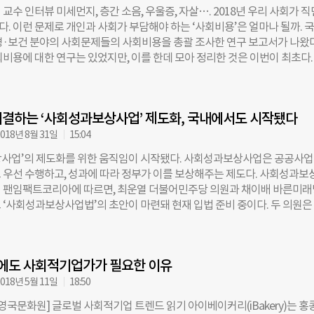
 수익을 챙기게 되지만, 개체 수 증가가 목표에 미치지 못할 경우엔 수익률
교수 인터뷰 미세먼지, 층간 소음, 우울증, 자살…. 2018년 우리 사회가 
볼 수도 있는 구조다. RIB는 영국왕립재단(The Royal Foundation)과
. 이런 문제로 개인과 사회가 부담해야 하는 ‘사회비용’은 얼마나 될까. 
)을 비롯한 7개 야생동물보호단체가 연합한 야생동물연합(UfW·United f
경·보건 분야의 사회문제들의 사회비용을 총괄 조사한 연구 보고서가 나왔다
)이 주도하는 국제 프로젝트다. UfW는 RIB의 투자금을 남아프리카·케냐의 5개
회비용에 대한 연구는 있었지만, 이를 한데 모아 정리한 것은 이번이 최초다.
뿔소 보존·증식 사업에 쓸 계획이다. 1970년까지만 해도 전 세계에 6만50
과보상사업 지방정부협의회가 후원하고 사회성과보상사업 운영 기관인 팬
 검은코뿔소가 무분별한 밀렵으로 현재 5500마리 수준으로 급감한데 따른
관으로, 서울대 환경대학원이 지난 6~8월 진행했다. 연구 책임자인 홍종호
은 투자자들이 UfW의 검은코뿔소 보존활동을 감시하고 독려하는 역할을 할 
원 교수(경제학박사)를 만나 이야기를 들었다. ◇미세먼지, 층간 소음으로
있다. 만기 시점이 되면 영국 정부가 투자자들에게 목표 달성 정도에 따른 
결하는 ‘사회성과보상사업’ 제도화, 국내에서도 시작됐다
용은? 연구는 환경과 보건 분야 사회문제 중에서 ▲대기 ▲폐기물 ▲물 ▲
할 예정이다. ZSL 관계자는 “동물보호단체들이 더 많은 야생동물을 지킬 
경) ▲중독 및 정신건강 ▲비전염성 질병 ▲보건 서비스 ▲기타 질환(이상 보
018년 8월 31일
15:04
 투자자들에게도 돈의 가치를 되새기는 기회가 될 것”이라고 말했다. 한편
회비용 자료를 취합해 정리했다. 활용 가능성을 높이기 위해 사회성과보상사
사업’의 제도화를 위한 움직임이 시작됐다. 사회성과보상사업은 공공사
공공 정책을 만드는 공무원들의 관심 분야를 설문했고, 정부 대책을 참고해 우울
 우선 수행하고, 성과에 따라 정부가 이를 보상해주는 제도다. 사회성과보
 등 최근 화두인 사회문제도 더했다. 홍종호 교수는 “설문 결과 공무원들은
 팬임팩트코리아에 따르면, 최운열 더불어민주당 의원과 채이배 바른미래
위를 판단하고 효과성을 검토하는 데 사회비용 자료를 활용하고 있었다”
 ‘사회성과보상사업법’의 초안이 마련돼 현재 입법 준비 중이다. 두 의원은
 수치가 있으면 공무원들이 달성할 정책적 목표가 분명해지고, 예방적 정책
회에서 ‘사회성과보상사업법 제정을 위한 정책토론회’를 공동주최하고, 입법
회문제에 따른 비용을 줄이도록 나설 수 있다”고 말했다. 주요 사회문제가 
속한 것으로 알려졌다. 사회성과보상사업은 범죄, 실업률, 환경오염 등 각종
 얼마나 될까. 환경 분야는 보통 사람들이 특정 문제로 인한 불편을 해결하
 투자하는 ‘사회성과연계채권(Social Impact Bond·SIB)’을 활용한 
고 응답한 금액(지불 의사액)에서 이를 추정한다. 연구 결과 자동차 배출 
’에도 사회적기업가가 필요한 이유
‘민간이 특정 사회문제를 해결해주면 일정 예산을 집행하겠다’는 계약을 운
 SOx, VOC, PM2.5)는 5개 오염 물질이 골고루 10%씩 줄었을 때, 사회 전체에 
운영기관이 민간에서 투자자를 모집하고 수행기관을 선정해 사업을 진행한다.
018년 5월 11일
18:50
있는 것으로 알려졌다. 특히 초미세먼지(PM2.5)는 1g을 줄이는 데 지불 
과를 달성한 정도에 따라 예산을 집행하며 실패할 경우에는 돈을 지급하지 
1원에 달했다. 현재 조기 폐차 대상인 2002년식 소형 경유차가 하루에 내뿜는
영국문화원] 글로벌 사회적기업 트렌드 읽기 아이베이커리(iBakery)는 홍
2016년 서울시가 아시아 최초로 SIB 사업을 진행했으며, 이듬해엔 경기도