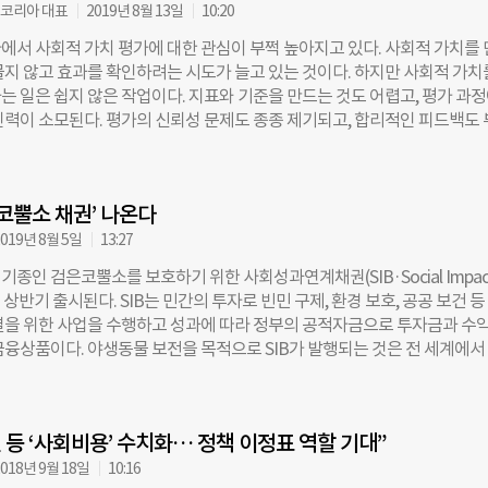
서울시와 함께 청년실업 해소를 위한 SIB(Social Impact Bond·사회성과
코리아 대표
2019년 8월 13일
10:20
여해 올해로 3년째 지속하고 있다. SIB사업은 사회문제 해결을 목적으로 민
에서 사회적 가치 평가에 대한 관심이 부쩍 높아지고 있다. 사회적 가치를
에 사업비를 투자하고, 목표를 달성하면 정부가 사업비·성과금을 지급한다
물지 않고 효과를 확인하려는 시도가 늘고 있는 것이다. 하지만 사회적 가치
전 세계 30여개 국가에서 도입했으며, 서울시 SIB는 아시아에서 최초 사례다
는 일은 쉽지 않은 작업이다. 지표와 기준을 만드는 것도 어렵고, 평가 과
속가능채권 발행으로 KB손해보험의 RBC(지급여력) 비율은 지난해 말보다 
인력이 소모된다. 평가의 신뢰성 문제도 종종 제기되고, 합리적인 피드백도
 것으로 예상된다. RBC 비율은 고객이 보험금 지급을 요청했을 때 보험사가
평가 자체의 문제라기보다는 사회적 가치 평가의 발전 과정에서 필연적으로 
있는 보유액 비율을 나타낸 지표다. 금융당국은 보험사에 RBC 비율 150%
 할 수 있다. ‘신뢰기계(trust machine)’라는 별명을 가진 블록체인은 
권고하고 있다. 올해 1분기 기준 KB손해보험의 RBC 비율은 162.3%로 
평가 방식이 가진 문제를 개선하는 적절한 수단이 될 수 있다. 블록체인이 
4%에 비해 17.1%p 하락했다. KB손해보험은 “지속가능경영을 위한 국가적·
‘코뿔소 채권’ 나온다
만능 다용도 칼은 아니지만, 신뢰가 바탕이 되어야 하는 과업을 수행하는 데
협력할 수 있도록 글로벌 이니셔티브 활동을 강화해나가고 있다”며 “환경·
을 제공한다. 방식은 이렇다. 우선 평가 지표를 프로그램으로 코딩한 다음 
019년 8월 5일
13:27
침을 자산운용가이드라인에 반영하는 등 ESG 투자 관련 리스크 관리에 
. 평가에 기초가 되는 측정 데이터만 입력하면 알고리즘에 따라 평가가 진
다. 강나윤 더나은미래
종인 검은코뿔소를 보호하기 위한 사회성과연계채권(SIB·Social Impac
자동화’가 가능해진다. 블록체인을 바탕으로 한 프로그램은 전 세계의 네트
년 상반기 출시된다. SIB는 민간의 투자로 빈민 구제, 환경 보호, 공공 보건 등
적으로 작동하기 때문에 주관이 개입할 수 없다. 악의적으로 조작하거나 
결을 위한 사업을 수행하고 성과에 따라 정부의 공적자금으로 투자금과 수
가 불가능하다. 정해진 규칙대로 작동하고, 작동 과정과 결과는 보이는 그대
금융상품이다. 야생동물 보전을 목적으로 SIB가 발행되는 것은 전 세계에서
. 평가 결과는 중앙 관리자가 필요 없는 블록체인에 낱낱이 기록되기 때문에
다. 미국 CNBC와 영국 파이낸셜타임스 등 외신에 따르면, 영국 런던동물학
편의성이 극대화된다. 필요한 경우에는 암호 화폐를 활용해 평가에 대한 
 초 5000만 달러(약 590억원) 규모의 ‘코뿔소 임팩트 채권(RIB·Rhino Impa
행할 수 있다. 데이터가 입력되고 출력되는 모든 과정이 투명하기 때문에 
발행한다. RIB는 5년 만기 상품으로 목표 달성 정도에 따라 투자자에게 수익
록체인이 사회적 가치를 평가하는 유용한 수단이라는
 등 ‘사회비용’ 수치화… 정책 이정표 역할 기대”
성과 기반 지불(Outcome-based payment)’ 모델을 차용했다. 만기 시
전과 비교해 검은코뿔소 개체 수를 10% 늘리는 것이 목표다. 목표를 달성
018년 9월 18일
10:16