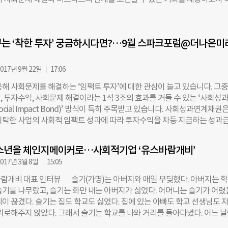
‘SIB 추진 안내서’를 발간하고 정부서울청사에서 설명회를 열었다. 지자
다. 중소벤처기업부 주최로 산업정책연구원과 임팩트스퀘어가 개최하며,
 관심이 높아지는데 가이드라인이 없어 원활한 사업 추진에 어려움을 겪고 있
래가 미디어 파트너로 함께 한다. 전체 커리큘럼은 8회차 강의로 이루어진 
서에는 SIB를 추진하기 위한 조례 제정 및 재원 확보 절차, 성과 목표 달성
이 워크샵 형태의 ‘단기과정’으로 구성됐다. 이달 24일부터 4주간 한양대 
가 기관 선정 등 구체적인 절차까지 포함됐다. 다음 달 9일부터 11일까지
는 ‘착한 투자’ 궁금하시다면?…9월 스파크포럼@더나은미
행되는 ‘기본과정’은 도현명 임팩트스퀘어 대표가 전담강사를 맡고, 분야별
로벌 임팩트 투자 포럼 ‘D3
 강사진으로 나선다. 임팩트 비즈니스 관련 전문가로는 허재형 루트임팩트
사단법인 점프 대표가, 마케팅 및 커뮤니케이션 전문가로는 신현상 한양대 
017년 9월 22일
17:06
김남호 나인후르츠컴퍼니 대표가 강단에 선다. 최근 떠오르는 임팩트투자(
통해 사회문제를 해결하는 ‘임팩트 투자’에 대한 관심이 늘고 있습니다. 그
니라 사회·환경적 가치를 고려한 투자)에 관해서는 이덕준 D3쥬빌리 대표와
, 투자수익, 사회문제 해결이라는 1석 3조의 효과를 거둘 수 있는 ‘사회성
코리아 대표가, 기업 중에서는 CJ사회공헌추진단의 김재운 부장이 특강을
ocial Impact Bond)’ 방식이 특히 주목받고 있습니다. 사회성과연계채권은
장의 이야기를 전한다. 수강 대상은 취업을 앞두고 있거나 창업을 희망하는
위탁한 사업의 사회적 임팩트 성과에 따라 투자수익을 차등 지급하는 성과급
을 얻고자하는 직장인 등 100명이다. 수강생에게는 실제 기업 컨설팅, 연
. 이에 조선일보 더나은미래와 사단법인 스파크가 ‘사회성과연계채권(SIB),
처 엑셀러레이팅에 적용되는 내용을 기반으로 한 강의자료가 제공되며, 전체
한 투자’를 주제로 특별 포럼을 개최합니다. 1부 순서로는 이덕준 D3쥬빌
관기업이 인증하는 수료증도 발급된다. 수강료는 전액 무료다. 현재 열화와
청소년을 체인지메이커로…사회적기업 ‘유스바람개비’
투자에 대한 특별 강연으로 포문을 엽니다. 2부에선 아시아 최초로 사회성
 과정 신청은 일찍이 마감됐다. 임팩트스퀘어측은 “많은 분들의 성원에 수
017년 3월 8일
15:05
 수행 중인 곽제훈 팬임팩트코리아 대표와 박정환 한국사회혁신금융 상
에도 모든 인원을 수용하지 못함을 양해바란다”고 전했다. 아쉽게 수강 
가 이어집니다. 곽제훈 대표는 ‘경계선 지능 아동의 사회성 및 지적능력 개선
게는 단기과정
람개비 대표 인터뷰 슬기(가명)는 아버지와 매일 부딪혔다. 아버지는 
 사례)’를, 박정환 상임이사는 ‘도내 기초생활 수급자의 탈수급지원프로젝
슬기를 나무랐고, 슬기는 화만 내는 아버지가 싫었다. 어머니는 슬기가 어렸
)’를 소개합니다. 특히 이번 포럼에서는 유명훈 코리아CSR 대표가 기업 사
식이 끊겼다. 슬기는 집도 학교도 싫었다. 집에 있는 아빠도 학교 선생님도 
드에 대한 깊이 있는 인사이트 특강도 전합니다. 이후 발표자와 청중 간 토크
 위로해주지 않았다. 그래서 슬기는 학교를 나와 거리를 돌아다녔다. 어느 
다. 공공, 기업, 사회적 경제, 시민사회 등 현장에서 사회 혁신을 고민하는
흥역 근처를 배회하던 슬기는 시끌벅적한 포장마차에 눈길이 갔다. 사회적기