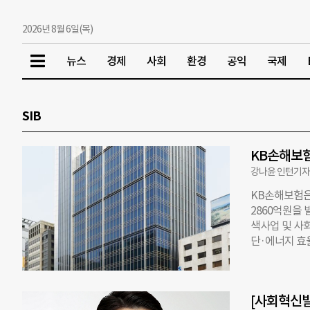
2026년 8월 6일(목)
뉴스
경제
사회
환경
공익
국제
SIB
KB손해보험
강나윤 인턴기
KB손해보험은
2860억원을 
색사업 및 사
단·에너지 효
발행을 앞둔 
다. 지난해에는 
Insuranc
[사회혁신발
제 협약으로 