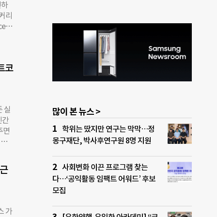
련하
 사업
이커리
 지난
e)
 추진
 달
나도
을 해
회성
)의
지선
팩트코
필요
을 준
상)
지난
 개
 실
많이 본 뉴스 >
(원화
민간
학위는 땄지만 연구는 막막…정
주면
 있
몽구재단, 박사후연구원 8명 지원
떨까
소수
회공헌
하지
다.
사회변화 이끈 프로그램 찾는
접근
한양
 새
다…‘공익활동 임팩트 어워드’ 후보
인 팬
모집
로
 공공
스 가
 서