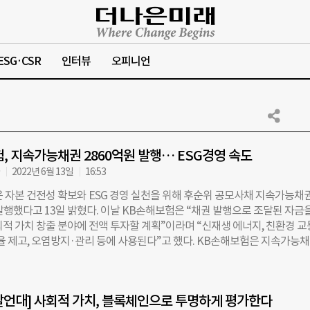
ESG·CSR
인터뷰
오피니언
, 지속가능채권 2860억원 발행… ESG경영 속도
자
2022년 6월 13일
16:53
 자본 건전성 확보와 ESG 경영 실천을 위해 후순위 공모사채 지속가능채
발행했다고 13일 밝혔다. 이날 KB손해보험은 “채권 발행으로 조달된 자금
회적 가치 창출 분야에 전액 투자할 계획”이라며 “신재생 에너지, 친환경 
율 제고, 오염방지·관리 등에 사용된다”고 했다. KB손해보험은 지속가능
지난 5월 한국기업평가에서 실시한 ESG인증평가에서 최고등급인 ST1을 
UNEP FI(유엔환경계획 금융이니셔티브)의 PSI(Principles of Sustainab
e·지속가능보험원칙)에 가입한 바 있다. PSI는 보험업계의 지속가능경영에 관
언대] 사회적 가치, 블록체인으로 투명하게 평가한다
보험사 경영활동 전반에 ESG와 지속가능성을 고려한다는 내용을 담고 있다