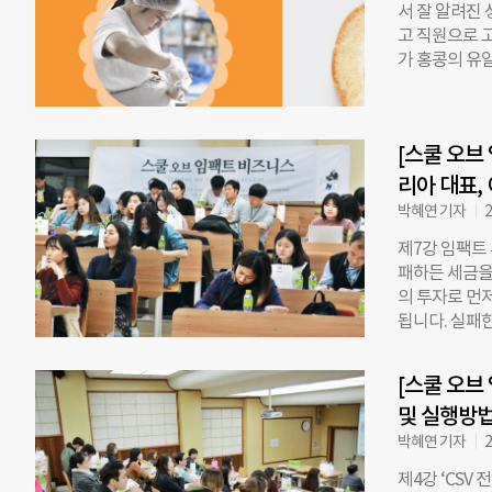
미세먼지의 양이
서 잘 알려진 
입했다. ☞서
고 직원으로 
의 운영기관인
가 홍콩의 유일
1~4월 SIB
를 보면, 현재
가능한 대상사
한다. 하지만
예산을 집행할
결하기에는 역부
과보상기금 조
[스쿨 오브
설립자 아다 웡
팬임팩트코리아
한 때”라고 말
리아 대표,
비하고 있지만,
부가 집중돼있지
박혜연 기자
2
2016년에는
제7강 임팩트
입은 도움이 필
패하든 세금을 지
약 6억9000만
의 투자로 먼
Enterpren
됩니다. 실패
다. 2013년
요? 정부와 
이민족·한부모
사업에 소모하
만, 돈이 모든
[스쿨 오브
사회공헌 자금,
Cheung) 
및 실행방
대 제2공학관에
로운 아이디어
임팩트코리아의
박혜연 기자
2
한 곽 대표의 
제4강 ‘CSV
사업(사회성과보