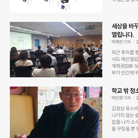
행정안전부는 
된 프로그램이
SIB에 대한
일보 더나은미
때문이다. 안내
본과정’과 원데
를 판단하는 평
세상을 바꾸
공학관에서 진
에서 열리는 글
문가들이 특강
열립니다.
표와 이의헌 
박혜연 기자
2
학과 교수와 
최근 투자를 
적 수익뿐 아
서도 예산절감
제훈 팬임팩트
계채권(SIB·S
해 생생한 현
부가 민간에 
생, 관련 지식
자 방식입니다
젝트, 소셜벤
상을 바꾸는 착
정 수료시 주
학교 밖 
표가 임팩트 
성원으로 기본
박민영 기자
2
계채권 사업을
원을 조정했음
의 사례 발표
놓친 이들에
김정삼 유스바
로젝트(서울시
나가지 않는 
(경기도 사례
집을 나가 소
헌 최신 트렌
을 꾸짖을 뿐
서트가 이어집니
다. 성남 신