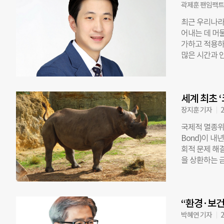
2020년에는 
곽제훈 팬임팩트
권)사업에 참
최근 우리나라
업이 공공사업
어내는 데 머
국과 영국 등 
가하고 적용하
편, 이번 지
많은 시간과 
12%p 증가할
하다. 물론 
를 지급할 수 
나는 문제점이라
을 유지하도록 
사회적 가치 
해 말 179.
세계 최초 
쓸 수 있는 
적인 노력에 
꽤 좋은 환경
장지훈 기자
2
리스크 관리지
인에 설치한다
있다”고 말했
국제적 멸종위기
는 ‘평가의 
Bond)이 내
통해 동시다발
회적 문제 해
하는 일 자체
을 상환하는 
뢰할 수 있다
음 있는 일이
유지·관리의 
(ZSL)는 내년
효과적으로 수
Bond)’을 
수 있다. 블
“환경·보건
차등 지급하는 ‘
기준으로 5년 
박혜연 기자
2