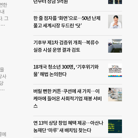
이 낮
년부터 상금 5억원
직면한
 세계
국내
or
한 줄 점자를 ‘화면’으로…50년 난제
. 그
 지역
 연
풀고 세계시장 두드린 ‘닷’
00
임팩
 조
 서
것으
기후부 제1차 검증위 개최…복류수
 인
원금과
실증 시설 운영 결과 검토
소
수 있
업
18개국 청소년 300명, ‘기후위기와
업을
물’ 해법 논의한다
상사
 공공
당
며
 지
버릴 뻔한 커튼·쿠션에 새 가치…이
을 써
을 위
케아에 들어온 사회적기업 재봉 서비
발생
 사회
스
기 위
사업이
가스
영기관
1682
연 13억 상당 창업 혜택 제공…아산나
 이
의사
눔재단 ‘마루’ 새 배치팀 찾는다
않는
 초
콩에
가 도