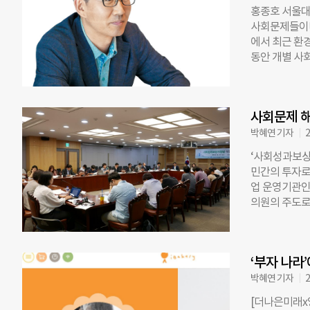
우 투자자들은
홍종호 서울대 
아지거나 손해를 
사회문제들이다
자연기금(WWF
에서 최근 환
Wildlife
동안 개별 사
에 사는 검은코
구는 사회성
마리가 살았던
트코리아의 주
치다. ZSL
울대 환경대학
로 내다보고 
사회문제 해
한 사회적 비
수익금을 상환
음 (이상 환
박혜연 기자
2
을 뿐 아니라
건) 등의 사
‘사회성과보상
(SIB) 등 
민간의 투자로
증, 층간 소음
업 운영기관인
사업의 우선순
의원의 주도로
“눈에 보이는
난 16일 국
서 사전에 사
한 협력을 약
시키는 비용은
문제 해결에 돈을
해 지불하겠다
‘부자 나라
다. 정부가 
(CO, NOx,
과 맺으면, 
박혜연 기자
2
억원의 편익이 
후 정부가 성
액이 781.3
[더나은미래x
구조다. 지난 