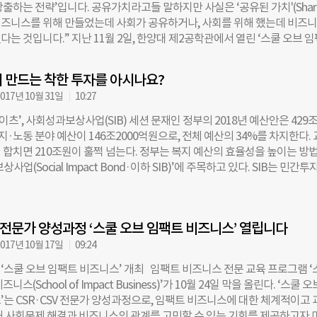
출하는 전략’입니다. 공유가치라고들 말하지만 사실은 ‘공유된 가치'(Shar
사업은 국내 최초이자 아시아 최초다. 스쿨 오브 임팩트 비즈니스는 2017년 
. 비즈니스를 위해 만들었는데 사회가 공유하거나, 사회를 위해 했는데 비즈
월 16일까지 진행된 CSR(기업의 사회적 책임)·CSV(공유가치창출) 전문가
는 것입니다.” 지난 11월 2일, 한양대 제2공학관에서 열린 ‘스쿨 오브 
소벤처기업부 주최로 산업정책연구원과 임팩트스퀘어가 개최했으며, 조선
째 강의. 대표 강사인 도현명 임팩트스퀘어 대표가 강단에 섰다. 이날 강의
미디어 파트너로 함께 했다. ◇아시아 최초 SIB는 ‘경계선지능 아동 교육’
략의 접근과 실행방법’. 스쿨 오브 임팩트 비즈니스는 CSR(기업의 사회적 책
임팩트코리아 대표 “정부의 고민은 공공복지사업에 대한 수요는 급증하
 만드는 착한 투자를 아시나요?
공유가치창출) 전문가 양성과정으로, 중소벤처기업부 주최로 산업정책연구원
 부족해 예산에 제약이 있다는 것이었습니다. 기업이나 비영리법인의 경우,
017년 10월 31일
10:27
개최하며, 조선일보 더나은미래가 미디어 파트너로 함께 한다. 스쿨 오브 
 요구는 높은데 역시 쓸 수 있는 재원에 한계가 있었죠. 사회적 측면에서는
 정규과정은 지난 10월 24일부터 11월 16일까지 4주간 진행됐다. ◇사
나이츠’, 사회성과보상사업(SIB) 세션 문재인 정부의 2018년 예산안은 429조
 제대로 쓰이지 않는 것, 공공에 투입된
 사이…CSV 전략 수립하기 도현명 대표는 CSV 전략에 대한 다양한 접근 
지·노동 분야 예산이 146조2000억원으로, 전체 예산의 34%를 차지한다.
 대표적인 접근법이 CSV 개념을 창시한 마이클 포터 하버드대 교수의 방법이
 합치면 210조원이 훌쩍 넘는다. 정부는 복지 예산의 효율성을 높이는 방
“시장, 고객, 상품을 재인식하며 가치사슬 생산성을 재정의하고, 지역사회 
사업(Social Impact Bond·이하 SIB)’에 주목하고 있다. SIB는 민간투
로써 CSV 전략을 개발할 수 있다”고 제시했다. 이에 대해 도현명 대표는 
업을 수행한 후 성과 목표를 달성하면 정부가 사업비에 이자를 더해 민간투
듯 하지만 사업을 개발하는 입장에서는 결국 똑같은 이야기”라며 “실제로는 
 제도다. 정부는 성공한 사업에만 예산을 집행하게 되어 예산 낭비를 줄이
ocial impact)’와 ‘비즈니스 가치(BI·Business Impact)’의 두 개 축 사이
다. 서울시는 2015년 아시아 최초로 SIB를 도입했다. 서울 지역 62개 
했다. 도현명 대표는 그래프를 보며 설명을 이어갔다. 의무(Obligation)는
V 전문가 양성과정 ‘스쿨 오브 임팩트 비즈니스’ 열립니다
(IQ 71~84) 100여 명에 대해 3년 동안 교육 사업을 진행한 뒤 대상자의 
민사회 규율 등에 의해 꼭 지켜야 하는 책임이다. 기업이 본래 하고 있는 사
범주로 올라오면 서울시가 투자자에게 인센티브를 부여하는 구조다. 1호 SI
017년 10월 17일
09:24
ness first)라 하고, 의무가 큰 수요와 만나 규모가 확장되면 인핸서(Enhanc
 팬임팩트코리아로, 민간투자자로부터 자본을 조달하며 사업 수행 기관을
‘스쿨 오브 임팩트 비즈니스’ 개최 임팩트 비즈니스 전문 교육 프로그램 ‘
다. 도 대표는 “수익사업에
다. ㈔PPL, UBS증권 서울지점, MYSC가 1호 SIB 사업에 총 11억1000
스(School of Impact Business)’가 10월 24일 막을 올린다. ‘스쿨 오
대교문화재단 컨소시엄’이 사업 수행을 하고 있다. 서울시에 이어 경기도도
’는 CSR·CSV 전문가 양성과정으로, 임팩트 비즈니스에 대한 체계적이고 
 생활 수급자의 탈(脫)수급을 돕는 복지 사업을 SIB로 추진하고 있다. 지난 1
해 사회문제 해결과 비즈니스의 관계를 고민할 수 있는 기회를 제공하고자 