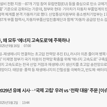
른 유럽연합(EU)이 그동안 추진해온 ‘기업 지속가능성 보고 지침’(CSRD
 설비 전환 지원…87개 기업 참여 유럽연합(EU) 등을 중심으로 탄소 규제가
지침’(CSDDD)의 적용 대상을 크게 줄이는 방향으로 손질하고 있다고 보도
제품’ 기준으로 강화되는 가운데, 정부와 현대·기아차가 자동차 부품업계의 
자 250명 이상 유럽 기업 약 5만 곳으로 예상됐던 CSRD 적용 범위는 근로
협력 체계를 본격 가동하기로 했다. 산업통상자원부와 중소벤처기업부는 1
·매출 4억5000만 유로 이상 기업으로 상향되면서 상당수가 의무 대상에서
 87개 부품 협력사, 자동차부품산업진흥재단과 함께 ‘자동차 공급망 탄소 
非)EU 기업도 EU 내 매출이 4억5000만 유로를 넘는 경우에만 보고 의무를 
을 열고 공급망의 탄소 경쟁력을 강화하기 위한 공동 추진에 나섰다고 밝혔다
경 실사 의무를 부과하는 CSDDD 역시 근로자 5000명·매출 15억 유로 
산업부와 현대·기아차는 먼저 1차 협력업체의 탄소 감축 설비교체를 지원하
로만 적용 대상을 좁혔고, 기업에 기후 전환 계획 수립을 의무화한 조항도
1차 협력업체는 그만큼을 다시 중기부와 함께 2차 협력업체에 환원해 설비 
규정 위반 때 부과할 벌금은 ‘글로벌 매출의 최대 3%’ 선에서 상한을 두고, 
, 왜 모두 ‘에너지 고속도로’에 주목하나
. 정부는 이를 통해 ‘연쇄적 감축 모델’이 공급망 전반으로 확산될 것으로 
 시점도 2029년 7월로 미뤄졌다. 문제는 이러한 유럽의 흐름을 ‘규제 후퇴
현대·기아차는 협력사들의 저탄소 전환을 지원함으로써 완성차의 전체 탄소
025년 9월 16일
07:00
동시에, 외부 감축 실적으로 확보한 배출권을 배출권거래제에서 상쇄 배출권
점–재생에너지 연결하는 초고압 전력망 추진 EU, 러시아 의존 줄이며 병목
 있게 된다. 산업부는 올해 LG전자·포스코·LX하우시스·LG화학 등 4개 
’ 이재명 정부가 국가 차원의 전력망 확충을 위해 ‘에너지 고속도로’ 구축
 대상으로 시범사업을 추진했으며, 내년에는 ‘산업 공급망 탄소 파트너십 
너지 고속도로는 전국 산업 거점과 재생에너지 생산지를 초고압 송전망으로
보다 광범위한 공급망으로 확대할 계획이다. 중기부 역시 중소기업의 탄소중
력망이다. 태양광·풍력 등 재생에너지의 간헐성을 극복하고, 반도체·배터리
 지원 규모를 늘려 자동차 부품 중소기업의 저탄소 전환을 체계적으로 지
첨단산업을 안정적으로 뒷받침하는 기간 인프라다. 말 그대로 전기를 실어 
 정부는 이번 협약을 계기로 자동차 산업을 넘어 전기·전자, 철강, 석유화학
’를 만들겠다는 구상이다. 정부는 지난달 발표한 ‘국정운영 5개년 계획’에서
등 주요 산업으로 공급망 탄소 파트너십을 확대해 글로벌 탄소 규제에 대응하
함께 에너지 고속도로를 국가 미래 전략의 양대 축으로 제시했다. 이미 지난 
구축하겠다는 방침이다. 박동일 산업부 산업정책실장은 “공급망의 탄소 감
2029년 유예 시사…‘국제 고립’ 우려 vs ‘전략 대응’ 주문 [이
로 추진단을 설치했고, 오는 26일부터는 ‘국가기간 전력망 확충 특별법’이
만의 노력으로는 불가능하다”며 “정부와 대·중소기업의 협업을 통해 2035 
국가 차원의 전력망 대전환에 시동이 걸린 셈이다. ◇ 러시아 의존 줄이며 ‘
나서는 유럽 유럽연합(EU)도 비슷한 길을 걷고 있다. EU 집행위는 역내 전력
025년 5월 2일
13:44
아 화석연료 의존을 줄이기 위해 ‘에너지 하이웨이(Energy Highways)’ 