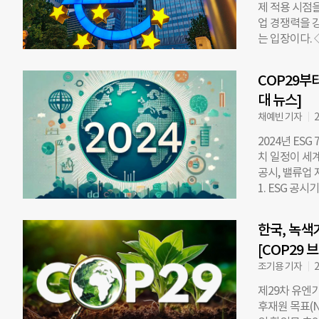
제 적용 시점
역사는 우여곡
업 경쟁력을 
늦춰지지 않을 
는 입장이다. 
지와 녹색 기
(현지시각) 
한 메시지로 봤
차 업계의 경
년 국가 온실
COP29부터
‘제로(0)’로
서
대 뉴스]
2025년까지
2027년까지
채예빈 기자
2
상한선을 202
2024년 ES
15원)의 과
치 일정이 세계
이 아닌 20
공시, 밸류업 
할 수 있게 된
1. ESG 공
된다”면서도 
지속가능성기준
정안은 EU 2
련 재무공시’
가들이 시행 
한국, 녹색
을 미칠 수 있
거나 ‘축소’되
[COP29 
지배구조 ▲전
니버스 패키지
무화’를 20
조기용 기자
2
KSSB는 12
제29차 유엔
원은 더나은미
후재원 목표(N
지 않았다”며