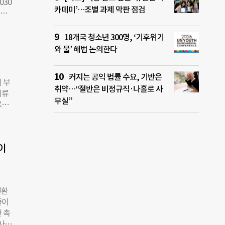
030
G 공
카데미’…조별 과제 막판 점검
적인
 내
. 봅
밸류
납할
18개국 청소년 300명, ‘기후위기
치 제
 문
와 물’ 해법 논의한다
. 9
 아
초 수
커지는 공익 법률 수요, 기반은
26년
 부
취약…“절반은 비정규직·나홀로 사
글로
의류
무실”
 기
로벌
기후기
내 위
해 국
데시
화국장
결과를
수임과
이
주요한
 탄소
발표
벽으로
즈니스
로이
 ◇
전환
단이
줄이
리에
 촉
는 쉽
 사항