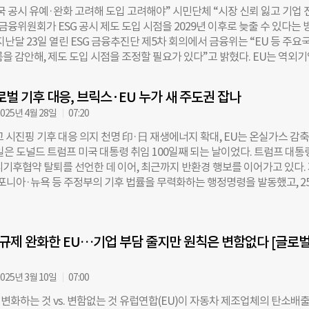
국 공시 유예·완화 고려해 도입 고려해야” 시민단체 “시장 신뢰 잃고 기업 
우르줄라 폰데어라이엔 집행위원장은 지난 10일(현지시각) 프랑스 스트라스
금융위원회가 ESG 공시 제도 도입 시점을 2029년 이후로 늦출 수 있다는 
례 국정연설에서 “외레순 해협에서 시칠리아 해협까지 8개 병목 지점을 확
지난달 23일 열린 ESG 금융추진단 제5차 회의에서 금융위는 “EU 등 주요
 해소해 유럽 시민에게 더 저렴하고 안정적인 전력을 공급하겠다”고 말했다. 
을 감안해, 제도 도입 시점을 조정할 필요가 있다”고 밝혔다. EU는 역외
 전력망 격차가 심각하다. 독일·네덜란드는 디지털 전력망과 저장 시설에 
부터 공시를 의무화할 예정이며, 현재 ‘옴니버스 패키지’를 통해 공시 대상 
·불가리아·체코 등은 노후 인프라로 정전에 취약하다. 스페인은 포르투갈을
시점을 유예하는 방안도 논의 중이다. 금융위는 이를 참고해 국내 시행 시점
토와 연결률이 2% 수준에 불과해 ‘에너지 섬’으로 남아 있고, 지난 4월 이
로벌 기후 대응, 브릭스·EU 누가 새 주도권 잡나
고 설명했다. 또 스코프3(간접 배출) 항목에 대해서는 데이터 측정의 어려
사태가 그 위험성을 드러냈다. ◇ 가격 안정·안보 위한
025년 4월 28일
07:20
기간 공시를 유예하거나 추정치를 허용하는 방안이 검토되고 있다. 연결 기
, 재무적 중요성이 낮은 자회사는 공시 대상에서 제외하는 방안도 논의 중
고 시진핑 기후 대응 의지 천명 印·日 재생에너지 확대, EU는 온실가스 감축
시, 시장 신뢰를 위한 최소 조건 금융위 발표 직후 시민사회단체에서는 비판이
일은 도널드 트럼프 미국 대통령 취임 100일째 되는 날이었다. 트럼프 대통
회책임투자포럼은 지난달 23일 논평을 내고, “공시 의무화를 2029년으로 
리기후협약 탈퇴를 선언한 데 이어, 최근까지 반환경 행보를 이어가고 있다.
적 오판”이라며 “우리 기업들이 갈라파고스처럼 국제 지속가능 투자 자본
포니아·뉴욕 등 주정부의 기후 법률을 무력화하는 행정명령을 발동했고, 2
다”고 우려했다. 그러면서 ▲트럼프 행정부에서 미국 우선주의에 따라 기후
 기후변화 대응 부서인 ‘글로벌 변화 사무소(Office of Global Change)’
능성 이슈를 무역장벽 수단으로 활용할 가능성 ▲ESG 법·제도·정책 정비가
미국의 이탈로 글로벌 기후 체제는 ‘다극화’로 빠르게 재편되고 있다. 중국,
지속가능경제 인프라 ▲공시 규제와 무관한 글로벌 기업의 공급망 ESG 요구
한 브릭스(BRICS) 국가들과 유럽연합(EU)이 각자 기후 대응 주도권 확보
들며, 자본시장법을 개정해 2027년부터 법정 공시를 시행해야 한다고 제언
 규제 완화한 EU…기업 부담 줄지만 원칙은 변함없다 [글로벌
프 빠진 기후 정상회의… 中·브라질 전면에 오는 11월 열릴 제30차 유엔
회책임투자포럼 사무국장은 “미국에서는 공화당이 자국 기업 경쟁력을 
회(COP30)를 앞두고, 지난 23일 세계 주요국들이 기후 의제 논의를 위
. 주최국 브라질 주도 아래 열린 이번 회의에는 시진핑 중국 국가주석, 우
025년 3월 10일
07:00
엔 EU 집행위원장, 에마뉘엘 마크롱 프랑스 대통령 등이 참석했다. 미국은 
책, 변화하는 것 vs. 변함없는 것 유럽연합(EU)이 자동차 제조업체의 탄소배출
 주석은 “일부 국가는 일방주의와 보호무역주의로 국제 규범을 훼손하고 있