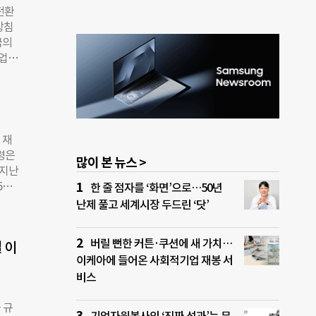
전환
부르
방침
인했
국의
EU
기업에
투자했
기업
 제
도 재
베리
움을
준 공
이다.
 재
 잇따
령은
많이 본 뉴스 >
미루
 지난
에서
5일
한 줄 점자를 ‘화면’으로…50년
·인
 직원
난제 풀고 세계시장 두드린 ‘닷’
 완
 브라
 확산
에 나
버릴 뻔한 커튼·쿠션에 새 가치…
했다.
 이
기후변
보호
이케아에 들어온 사회적기업 재봉 서
해 한
비스
르줄라
불참
 규
지만,