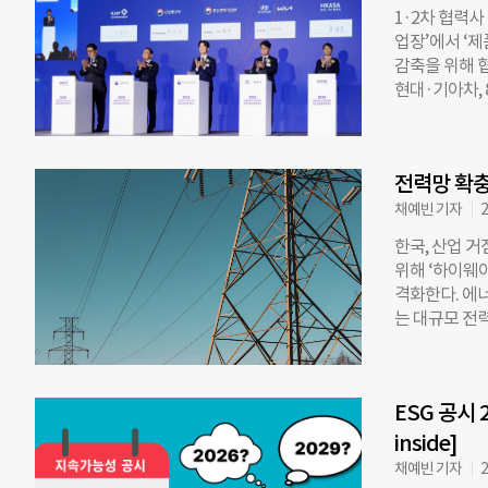
각) 로이터통신
1·2차 협력사
‘공급망 실사 
업장’에서 ‘
다. 당초 근로
감축을 위해 
1000명 이상
현대·기아차,
게 됐다. 비(
상생 협약식’
공급망 인권·환
약에 따르면 
초대형 기업으
지원을 받은 
하기로 했다. 
전력망 확충
를 돕는 구조다
적인 의무 적용
하고 있다. 
채예빈 기자
2
국을 낮추는 
한국, 산업 거
태로 활용할 수
위해 ‘하이웨이
망 컨소시엄을
격화한다. 에
업’을 통해 
는 대규모 전
비투자를 위한
전력 다소비 
겠다고 밝혔다.
는 ‘고속도로
도체, 조선 
지능(AI)과 
업 생태계를 
ESG 공시 
에너지 고속도
어느 한 기업
된다. 사실상 
inside]
를 넘어 산업
지 섬’ 해소 
채예빈 기자
2
목을 풀고 러시