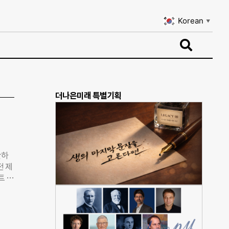
Korean
▼
Korean
▼
더나은미래 특별기획
산하
전 제
트 가
, 에
서명을
C에