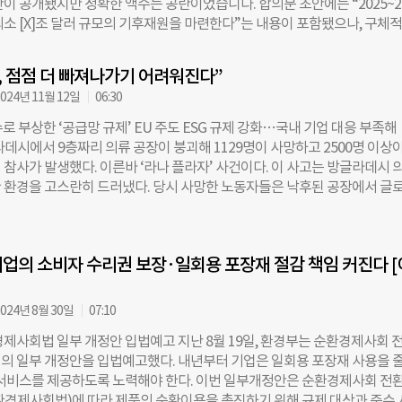
이 공개됐지만 정확한 액수는 공란이었습니다. 합의문 초안에는 “2025~2
정했다”고 설명했다. 현장에서는 금융당국의 불확실한 일정이 기업들의 ES
최소 [X]조 달러 규모의 기후재원을 마련한다”는 내용이 포함됐으나, 구체
혼란을 가중시키고 있다는 지적이 나온다. 2. 코리아 밸류업 지수 도입…첫발
로 남겨졌습니다. 합의문 초안 공개 후 각국 협상단은 강하게 반발했습니다
래소는 지난 9월 국내 주식시장의 저평가 현상을 해소하기 위해 ‘코리아 
유럽연합(EU) 집행위원회 기후행동위원은 “현재 형태의 초안은 분명히 용
a Value-up Index)’를 도입했다. 100개 종목으로 구성된 이 지수는 기업가
제, 점점 더 빠져나가기 어려워진다”
밝혔으며, 파나마의 후안 카를로스 몬테레이 고메즈 수석협상가는 “너무 약한
며, 기업의 주주 이익 보장 계획과 비재무적 요인 등이 중요한 평가 항목이다
024년 11월 12일
06:30
”며 실망감을 표했습니다. 아프리카의 기후·에너지 싱크탱크 ‘파워 시프트
지수에는 ▲정보기술(24개)
안을 “빈 종이에 불과하다”고 비판했습니다. 한국, 녹색기후기금 이사직 최
슈로 부상한 ‘공급망 규제’ EU 주도 ESG 규제 강화…국내 기업 대응 부족해
기후기금(GCF)의 제5기 이사직을 2025년과 2027년 2년간 수임하고, 20
라데시에서 9층짜리 의류 공장이 붕괴해 1129명이 사망하고 2500명 이상이
직을 맡기로 했습니다. 기획재정부는 “그동안 녹색기후기금 기여 확대와 
 참사가 발생했다. 이른바 ‘라나 플라자’ 사건이다. 이 사고는 방글라데시 
소(GGGI) 고위직 선출, 산업은행의 기후기금 사업 승인 등 국제사회에서
 환경을 고스란히 드러냈다. 당시 사망한 노동자들은 낙후된 공장에서 글
을 강화해온 결과”라고 밝혔습니다. 정부는 이번 이사 수임을 계기로 녹색
 제품을 만들다 사고를 당했다. 이 사건을 계기로 글로벌 기업들은 공급망 
 영향력을 확대하고, 기후변화 취약국 지원을 강화할 계획입니다. 이를 통
 한다는 목소리가 커졌다. 이후 200개 이상의 글로벌 의류업체가 ‘방글라
련 사업 진출도 적극 지원할 방침입니다. 지난달에는 김현정 인사·조직문
안전 협약’에 서명했다. 이 협약은 화재 및 공장 안전 점검을 시행하고 그 
초로 녹색기후기금 국장으로 부임해 화제를 모았습니다. 기재부는 “이사 
업의 소비자 수리권 보장·일회용 포장재 절감 책임 커진다 [
하겠다는 내용을 담고 있다. 오늘날 ‘공급망 관리’는 ESG 경영에서 다시 
구에서 한국의 위상이 더욱 강화될 것”이라고 내다봤습니다. 개도국, EU의
세계 최대 자산운용사인 블랙록은 지난 7월 ‘기후 및 탈탄소 관리 지침’을 
 대응 방해’ 21일(현지시간) COP29에서는 EU의 탄소국경세가 무역 장
“Scope 3 온실가스(GHG) 배출을 공개하라”고 요구했다. 이는 기업의 비
024년 8월 30일
07:10
도상국의 기후변화 대응을 어렵게 만든다는 비판도 제기됐습니다. 이날 
 영향을 미치는 스코프 3 배출량을 관리하겠다는 의지를 보여주는 것이다.
르면 개도국 협상단은 “탄소국경세와 같은 무역 장벽은 녹색
경제사회법 일부 개정안 입법예고 지난 8월 19일, 환경부는 순환경제사회 
 3가지 층위…국내법, 국제법, 연성규범 지난 7일 기빙플러스와 밀알복지재
의 일부 개정안을 입법예고했다. 내년부터 기업은 일회용 포장재 사용을 
 컨퍼런스’에서 윤용희 법무법인 율촌 변호사는 “ESG 경영에서 공급망 관
 서비스를 제공하도록 노력해야 한다. 이번 일부개정안은 순환경제사회 전환
면 생태계에서 살아남기 어렵다”며 “국내외 다양한 ESG 규제를 피해가기
환경제사회법)에 따라 제품의 순환이용을 촉진하기 위해 규제 대상과 준수