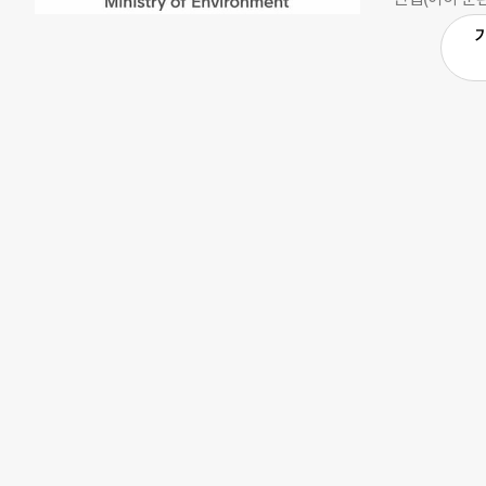
지 않다”고 강
을 구체화한 것
▲기타 연성규
로 공포할 예
법, 공정거래법
화하도록 준수
천하도록 권고한
재 줄여야 개
있는지 고려하
경 공법을 사
상으로는 ▲재
·재활용이 의
를 줄여야 한
노력해야 한다
권고한다. 유
소비자에게 제
비스뿐 아니라
자분쟁해결기준
운지도 고려해