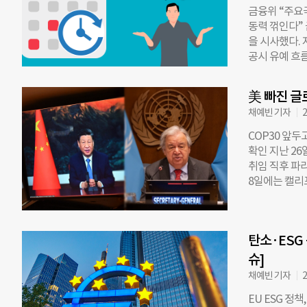
금융위 “주요
을 내놨다. 
동력 꺾인다” 
에서 열린 연
을 시사했다. 
다”며 “이를
공시 유예 흐름
는 회원국 간
대해 2029년
지만, 폴란드
수를 줄이고 
외하면 EU 본
美 빠진 글
검토하고 있다
아 전역 정전 
채예빈 기자
2
고려해 일정 
시는 유지하되
COP30 앞두
◇ ESG 공
확인 지난 26
랐다. 한국사
취임 직후 파
는 것은 정책
8일에는 캘리
고립될 수 있
에는 국무부 산하
권 등 지속가
을 해고했다. 
료된 EU의 
질을 중심으로 
등을 근거로 
탄소·ESG
섰다. ◇ 트럼
이종오 한국사
화협약 당사국총
슈]
하기 위해
자리에 모였다
채예빈 기자
2
폰 데어 라이
EU ESG 정
했다. 시진핑