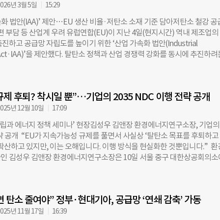
as, Coolblue 등 유럽 주요 에너지 기업과 협력해 전기요금 절감 혜택을 제공하
026년 3월 5일
15:29
 관련 협력을 더욱 확대할 계획이다. 또 삼성전자의 일체형 세탁건조기, 세탁
속화 법안(IAA)’ 제안…EU 생산 비율·저탄소 소재 기준 담아저탄소 철강 공
U CoC 기준을 충족해 EU 에너지 등급 등록 시스템(EPREL, European
 부담 등 산업계 우려 유럽연합(EU)이 지난 4일(현지시간) 역내 제조업의
istry for Energy Labelling)에 ‘에너지 스마트 가전(Energy Smart Applian
진하고 공급망 자립도를 높이기 위한 ‘산업 가속화 법안(Industrial
등록됐다. 이들 제품은 전력망과 연동해 전력 수요가 낮은 시간대에 기기 사
or Act·IAA)’을 제안했다. 탈탄소 정책과 산업 경쟁력 강화를 동시에 추진하려
예약(Optimal Scheduling)’ 기능을 갖췄다. EU는 EPREL을 통해 고효율
저탄소 철강 등 핵심 저탄소 소재의 공급이 제한적인 상황이어서 정책 목표와
공개하고 있으며, 올해 3월부터는 전력망과 연계해 에너지 사용을 최적화할
간극이 드러난다는 지적도 나온다. ◇ 철강·알루미늄 저탄소 기준…전기차
에너지 스마트 가전’으로 별도 구분해 검색·확인할 수 있도록 했다. 일부 유
0% EU 집행위원회가 발표한 이번 법안은 공공조달과 공공 지원 과정에서 친
REL에 등록된 고효율·에너지 절감형 스마트 가전에 대해 보조금이나 세제
규제 후퇴? 착시일 뿐”…기업의 2035 NDC 이행 전략 공개
(Made in EU)’ 비율을 일정 수준 이상 충족하도록 하는 내용을 담고 있다.
공공조달을 통해 철강을 구매할 경우 전체 물량의 최소 25%를 ‘저탄소 철강
025년 12월 10일
17:09
on steel)’으로 채워야 한다. 알루미늄은 공공조달 물량의 25%를 EU에서 생
중립과 에너지 정책 세미나’ 현장김성우 김앤장 환경에너지연구소장, 기업의
준을 충족하는 제품으로 조달하도록 했다. 전기차의 경우 공공조달 또는 공
략 공개 “EU가 지속가능성 규제를 풀면서 사실상 ‘탈탄소 목표를 후퇴하고
배터리를 제외한 부품 원가의 70%를 EU 역내에서 생산해야 한다. 또 특정
 확산하고 있지만, 이는 오해입니다. 이행 방식을 현실화한 것뿐입니다.” 환
산의 40% 이상을 차지하는 국가의 기업이 1억 유로(한화 약 1700억 원) 
인 김성우 김앤장 환경에너지연구소장은 10일 서울 중구 대한상공회의
 외국인 지분을 49%로 제한한다. 직원의 절반 이상을 EU 근로자로 채용하
 탄소중립과 에너지 정책 세미나’ 발표에서 이같이 주장했다. ‘탄소중립과 
함됐다. EU는 이러한 정책을 통해 2035년까지 역내 제조업 비중을 현재 
는 최태원 대한상공회의소 회장의 제안으로 국가적 아젠다인 탄소중립과 
준으로 끌어올리는 것을 목표로 삼았다. ◇ “저탄소 철강, 상용화 더디고 
법을 모색하는 취지에서 2022년부터 개최됐으며, 이번이 8번째 행사다. 올
제는 탈탄소 정책을 뒷받침할 저탄소 소재 공급망이
 탄소 줄여야” 정부·현대기아, 공급망 ‘연쇄 감축’ 가동
소중립·에너지 정책 방향과 과제’를 주제로 대한상공회의소와 서울대학교가
. ◇ “규제 대상 100곳→10곳 줄어도 배출량 99% 관리” 지난 9일(현지 
025년 11월 17일
16:39