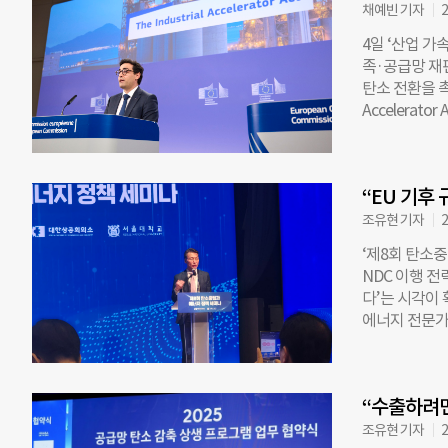
British G
채예빈 기자
2
으며, 앞으로
4일 ‘산업 가
식기세척기는 E
족·공급망 재편
Product Reg
탄소 전환을 촉
ESA)’으로 
Accelerat
제안하는 ‘맞춤 
도다. 다만 
제품 정보를 
현실 사이의 
있는 제품을 ‘
EU 생산 7
가에서는 EP
“EU 기후 
기준과 ‘유럽산
을 제공하고
원국 정부가 
조유현 기자
2
(low-carb
‘제8회 탄소
고 저탄소 기
NDC 이행 전
원을 받을 때 
다’는 시각이
에서 글로벌 생
에너지 전문가
투자할 경우,
열린 ‘제8회
하는 조건도 포
정책 세미나’
에서 20% 수
지 정책의 해
모호하다” 문
“수출하려면
‘새정부의 탄
동으로 개최했다
조유현 기자
2