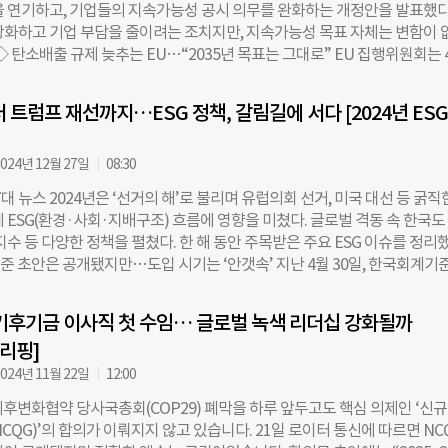
을 연기하고, 기업들의 지속가능성 공시 의무를 완화하는 개정안을 발표했다
절 속에서도 전진한다”고 강조했다. 이어 “중국의 기후변화 대응 조치는 
강화하고 기업 부담을 줄이려는 조치지만, 지속가능성 목표 자체는 변함이 
것”이라고 덧붙였다. 로이터 통신 등 해외 매체는 이를 “다자 간 기후 행동
◇ 탄소배출 규제 늦추는 EU…“2035년 목표는 그대로” EU 집행위원회는 
술의 자유로운 흐름을 촉구한 발언”으로 해석했다. 동시에 트럼프 행정부를
자동차 제조업체들의 탄소배출 규제 준수 시한을 늦추는 개정안을 발표했다.
다. 중국은 COP30 개최 이전에 모든 경제 부문과 온실가스를 포괄하는 ‘2
쟁력 강화를 위해 규제 적용을 완화하되, 2035년까지 신규 차량의 탄소배출
가스 감축목표(NDC)’를 새롭게 발표하겠다고 밝혔다. 기존 이산화탄소 중
 트럼프 재선까지…ESG 정책, 갈림길에 서다 [2024년 ESG
 만든다는 장기 목표는 그대로 유지하겠다는 방침이다. EU 집행위원회는 당
 자동차 판매량의 20%를 전기차로 채워야 한다는 규정을 두고 있었으나, 이
 유예하는 개정안을 이달 중 제안할 예정이다. 또, 올해부터 신차 평균 탄소
024년 12월 27일
08:30
1년 대비 15% 낮춘 81g/km로 설정하고, 이를 초과할 경우 g당 95유로(한
G 7대 뉴스 2024년은 ‘선거의 해’로 불리며 유럽의회 선거, 미국 대선 등 굵직
징금을 부과할 계획이었다. 그러나 이번 개정안이 통과되면 제조업체들은 20
 ESG(환경·사회·지배구조) 흐름에 영향을 미쳤다. 글로벌 격동 속 한국도 
27년까지 목표를 맞추면 되며, 올해 감축 목표를 달성하지 못하더라도 과징금
지수 등 다양한 정책을 펼쳤다. 한 해 동안 주목받은 주요 ESG 이슈를 정리했
다. 우르줄라 폰 데어 라이엔 EU 집행위원장은 “탄소 감축 목표는 그대로 
시기준 초안은 공개됐지만…도입 시기는 ‘안갯속’ 지난 4월 30일, 한국회계기
“제조업체들에게 더 많은 유연성을 제공하는 것이 핵심”이라고 밝혔다. 이
위원회(이하 KSSB)가 국내 ESG 공시기준 초안을 공개했다. ‘지속가능성
7개 회원국과 유럽의회의 표결을 거쳐야 한다. 프랑스, 독일, 이탈리아 등 주
 초안에 따르면. 자산 2조 원 이상의 코스피 상장사는 투자자의 의사결정에 
유예를 지지하고 있어 가결 가능성이 높다. ◇ 지속가능성 공시 완화…‘연기
기후기금 이사직 첫 수임… 글로벌 녹색 리더십 강화될까
는 기후를 비롯한 ESG 관련 위험과 기회를 공시해야 한다. 주요 공시 항목은
거나 ​EU는 지난달 26일 기업들의 지속가능성 공시 부담을 줄이기 위해 ‘EU
브리핑]
략 ▲위험 관리 ▲지표 및 목표 등으로 구성됐다. 금융위원회는 ‘ESG 공시
’를 발표했다. 기업 지속가능성 보고
26년 이후 도입할 계획이라고 밝히면서도 구체적인 일정은 발표하지 않았다.
024년 11월 22일
12:00
월 23일 의결하려던 ESG 공시기준서 권고안도 내년으로 연기됐다. 한국회
기후변화협약 당사국총회(COP29) 폐막을 하루 앞두고도 핵심 의제인 ‘신규
래와의 전화 인터뷰에서 “금융당국의 지속가능성 공시 로드맵이 아직 발
CQG)’의 합의가 이뤄지지 않고 있습니다. 21일 로이터 통신에 따르면 NC
 “로드맵이 나오는 시점에 맞춰 권고안을 의결하는 것이 적절하다는 의견이