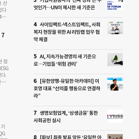
기업자원봉사의 ‘진짜 성과’는 무
. 산
절대
엇인가…UN이 제시한 새 기준은
없다
 지
4일
 겨냥
 자동
사이임팩트-넥스트임팩트, 사회
035
을
심에
복지 현장을 위한 AI 리빙랩 업무 협
 7
초
약 체결
를
배출량
AI, 지속가능경영의 새 기준으
화 약
한 정
로…기업들 ‘위험 관리’
25년
ESG
을 피
다.
유지
[유한양행-유일한 아카데미] 이
준원
번 개
호영 대표 “선의를 행동으로 연결하
 관
요 국
영향
라”
’되
 ▲
 옴
 의
생명보험업계, ‘상생금융’ 통한
사회공헌 실시
계기준
 기
표되
QG
 많
[화보] 최종 발표 앞둔 ‘유일한 아