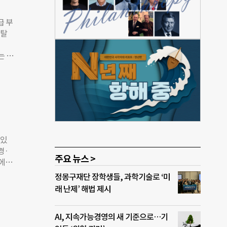
고 있
기,
급 부
 탈
ce,
용을
는 시
 가전
 산업
 수
 부품
럽 국
환경
 혜택
 회
산되
공 지
 있
 산업
경·
이상
주요 뉴스 >
소에서
도록
에너지
정몽구재단 장학생들, 과학기술로 ‘미
14%
에너
래 난제’ 해법 제시
기준도
해는
 공
AI, 지속가능경영의 새 기준으로…기
시