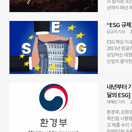
의 합의문 초안
아 연기를 결
년까지 매년 
시 준비에도 
액수는 공란으
디뎠다 한국거
크 훅스트라 
업 지수(Kore
“ESG 규
수 없다”고 
고를 목표로 하
김규리 기자
2
구들만 남았다
월에 공개된 
프리카’는 초
ESG 핵심 이
임 한국은 녹색
2013년 방글
에는 대리이사
상당하는 대형
벌녹색성장연구
산업의 열악한
후 대응 노력
의류 브랜드의
금에서 한국의
험을 관리해야
내 기업의 관
화재 및 건물 
이 한국인 최
내년부터 기
투명하게 공개
함께 국제 기
화두가 됐다. 
달의 ESG]
국경세에 ‘기후
하며, 기업에 
채예빈 기자
2
작용하며 개발
모델에 중대한
터 통신에 따
환경부, 순환
ESG 규제의
촉진법 시행령
개최한 ‘ESG
고 제품 수리
대응하지 않으
진법(이하 순