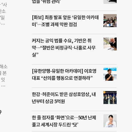
)과
업들 ‘위험 관리’
 ‘사
했
탄소
자
[화보] 최종 발표 앞둔 ‘유일한 아카데
7일
 빠지
감축
미’…조별 과제 막판 점검
진다.
. 협
이상
고,
 삭제
커지는 공익 법률 수요, 기반은 취
교체
본격
약…“절반은 비정규직·나홀로 사무
기대
’로
실”
발자
 형
 해소
공급
[유한양행-유일한 아카데미] 이호영
을 본
사
대표 “선의를 행동으로 연결하라”
 잇
립 설
 등
원하
나르
한강·허준이도 받은 삼성호암상, 내
, 반
 인공
년부터 상금 5억원
는 산
7월
축은
슈
 시행
NDC
한 줄 점자를 ‘화면’으로…50년 난제
에너
풀고 세계시장 두드린 ‘닷’
망 병
구상