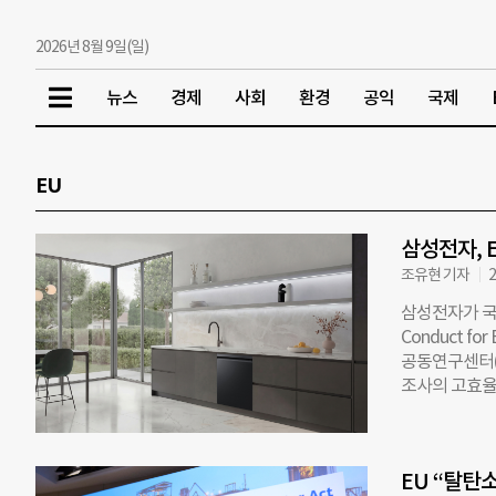
2026년 8월 9일(일)
뉴스
경제
사회
환경
공익
국제
EU
삼성전자, 
조유현 기자
2
삼성전자가 국내
Conduct fo
공동연구센터(JR
조사의 고효율
전과 전력 관
너지 수요에 
통해 유럽 각
EU “탈탄
참여한 가전 