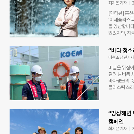
에 있는 길이
최지은 기자
2
별로 보면 해
[인터뷰] 홍
객 수가 가장
‘미세플라스틱
는 점 등을 꼽
을 양산합니다.
며 최대 배출
있었지만, 지
다. 2009년 
죠.” 동아시아
했다. 이후 2
NGO’다. 
집계 방식이 
“바다 청소
려지지 않았던
이후 감소세는
이현조 청년기자
폼 부표가 심
자 pojack@c
해양쓰레기를 
비닐을 뒤집어
얼마나 심각한
걸려 발버둥 
바다에 떠 있는
바다생물의 죽
식장을 포함한
플라스틱 쓰레기
별한 해다. 
마리 이상의 
다양한 시도를
해양쓰레기 중
해양쓰레기 모니
에 이른다. 경
화문에서 만났
“망상해변 
에 감기는 안전
“2001년 
간 해양쓰레기 발
캠페인
문제를 알게 됐
밍(Beach 
최지은 기자
2
자로
서는 해양환경