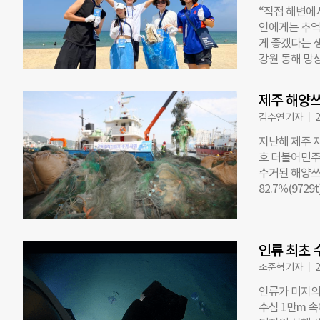
“직접 해변에
고 해수면에 
인에게는 추억
간’을 맞아 
게 좋겠다는 
위가 기승을 
강원 동해 망
에 도착했다. 
고 5일 밝혔다
자로부터 주의
표류물과 방문
에 선장 1명,
제주 해양쓰레
을 의미한다.
바 없었지만 
김수연 기자
2
‘플라스틱 타이드
베이어벨트인 
소년이 각 나
지난해 제주 지
중요성을 알리
호 더불어민주
UNEP와 공
수거된 해양쓰레
기후환경 활동
82.7％(97
YOUTH’의
736t)의 17
YOUTH’ 부
서 지난해 2만t
시간 만에 30
년 13만 83
죽이 눈에 띄
인류 최초 
투입되는 비용도
제에 관한 전
난해 1079
조준혁 기자
2
교수는 국제 
·침적 쓰레기
인류가 미지의
면서 겪은 바
요구된다. 해
수심 1만m 
는 “특강을 
가량의 플라스틱