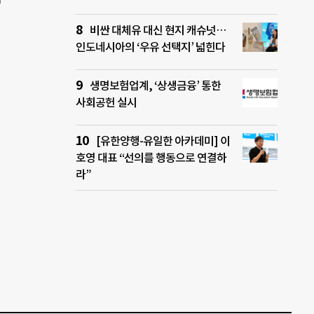
강하
원에
는 첫
닷속
비싼 대체유 대신 현지 캐슈넛…
 달
 쓰레
인도네시아의 ‘우유 선택지’ 넓힌다
과제
한계가
생명보험업계, ‘상생금융’ 통한
중요
사회공헌 실시
 수중
 지난
레기
[유한양행-유일한 아카데미] 이
장길리
호영 대표 “선의를 행동으로 연결하
니 당
라”
 날씨