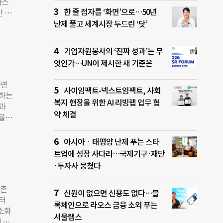
라스
이 폭
한 줄 점자를 ‘화면’으로…50년
간 해
업에
 탐
난제 풀고 세계시장 두드린 ‘닷’
고,
해저
 심
기업자원봉사의 ‘진짜 성과’는 무
40m
엇인가…UN이 제시한 새 기준은
갈라테
 박사
출연
. 기
사이임팩트-넥스트임팩트, 사회
연하는
봉지,
복지 현장을 위한 AI 리빙랩 업무 협
람과
 박사
약 체결
을 주
틱이었
 있으
다.
 정부
아시아ㆍ태평양 난제 푸는 스타
있다는
이어
트업에 성장 사다리…국제기구·재단
태계
식하
·투자사 뭉쳤다
’를
, 대
어촌
신원이 없으면 신용도 없다…블
진행
부터
문에
록체인으로 라오스 금융 소외 푸는
최소화
어 한
서울랩스
 새