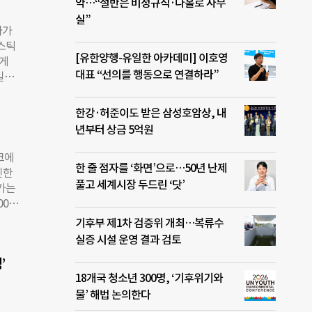
해역
약…“절반은 비정규직·나홀로 사무
 관광
실”
나가
쌓이
스틱
록하
[유한양행-유일한 아카데미] 이호영
넘게
록했
대표 “선의를 행동으로 연결하라”
일이
반등
하는
년부터
 알
0년
한강·허준이도 받은 삼성호암상, 내
스티로
년부터 상금 5억원
년간
체에
크에
한 줄 점자를 ‘화면’으로…50년 난제
으로
인한
 양
풀고 세계시장 두드린 ‘닷’
가는
 특
00만
위한
다.
기후부 제1차 검증위 개최…복류수
구나
0%
실증 시설 운영 결과 검토
 광
유물
’
 연
레기
18개국 청소년 300명, ‘기후위기와
치코
원봉사
물’ 해법 논의한다
원에
 두