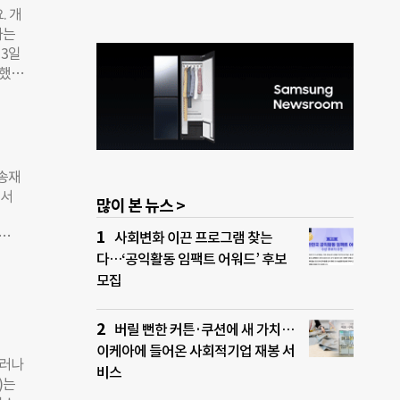
. 개
정화주
하는
무더
 3일
지사
행했다
관계
각 등
시점
활동
다를
페인
 컨
세계 청
다의
 송재
,
에서
많이 본 뉴스 >
여한
사회변화 이끈 프로그램 찾는
2t에
다…‘공익활동 임팩트 어워드’ 후보
 한
20
모집
 폭
거에
기 문
, 지
학과
버릴 뻔한 커튼·쿠션에 새 가치…
 부유
 하
이케아에 들어온 사회적기업 재봉 서
용이
그러나
)씨
비스
0kg
)는
4개의