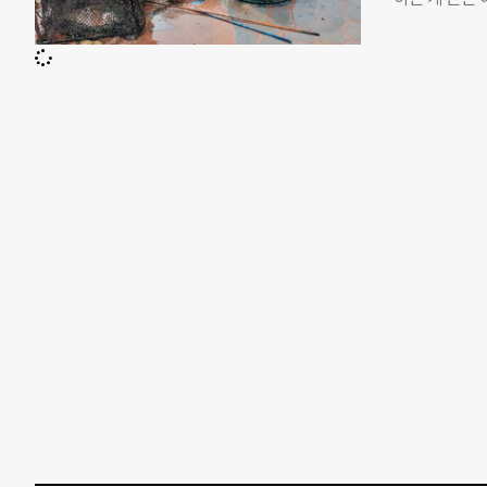
국이 수산물 
롭게 발생하는
게 유지해 나가
달한다. 해양
기후환경 다자
에 가라앉아 
라”고 국민 
기는 해양오염
로 보며 매년
있었다. 전국
한 이유다. 포
정화 활동을 
18일 기자가
수거 과정에도
앞바다. 낚시
일 오전에는 
탓에 포기하고