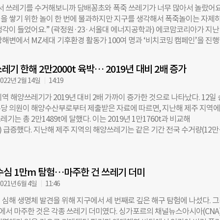
서 쓰레기를 수거해보니까 담배꽁초와 폭죽 쓰레기가 너무 많아서 놀랐어요
떠다니는 부유 쓰레기를 수거한다. 기자는 지난달 21일 ‘전국 해양쓰레기 
을 쌓기 위한 놀이 한 번에 불과하지만 지구를 생각해서 폭죽놀이는 자제
해양환경공단 인천지사의 청항선에 올라 해양폐기물 수거 작업에 동참했다. 
생각이 들었어요.” (곽정원·23·서울대 에너지공학과) 에코맘코리아가 지난
부리던 지난달 21일 오전 9시. 인천 연안부두에 위치한 해양환경공단 인천
상해변에서 MZ세대 기후환경 활동가 100여 명과 ‘비치코밍 캠페인’을 진
해양 부유 폐기물을 수거하는 ‘청항선’에 오르기 위해서다. 승선 전에 공단 
. 비치코밍이란, 빗질(combing)하듯 해안가에 떠밀려온 플라스틱, 유리 조
사항을 전달받고 헬멧과 구명조끼를 착용했다. 오전 10시, 만조가 되었을 
객이 버리고 간 쓰레기를 주워 모은다는 뜻으로 해변 쓰레기를 정화하는 
 항해사 1명, 기관사 2명과 함께 ‘청항1호’에 올랐다. 겉보기엔 일반 선박과 
기 한해 2만2000t 육박… 2019년 대비 2배 증가
 이번 행사는 유엔환경계획(UNEP)이 전 세계 청년과 함께하는 글로벌 캠
갑판 위에는 쓰레기를 인양하는 장치인 크레인과 해양쓰레기를 끌어 올리는
022년 2월 14일
14:19
 터너스 챌린지(Plastic Tide Turners Challenge)’의 일환이었다. 전 
‘필터벨트’가
라 해변에서 쓰레기를 주우며 플라스틱 해양 쓰레기의 심각성과 건강한 바
역 해양쓰레기가 2019년 대비 2배 가까이 증가한 것으로 나타났다. 12일
는 퍼포먼스를 진행한다. 국내에서는 에코맘코리아가 LG생활건강, 환경부
당 의원이 해양수산부로부터 제출받은 자료에 따르면, 지난해 제주 지역
동으로 주관·주최하고 원주지방환경청과 동해시청이 후원했다. 이번에 참
기는 총 2만1489t에 달했다. 이는 2019년 1만1760t과 비교해
가 100명은 에코맘코리아와 LG생활건강이 육성하는 ‘글로벌에코리더
29t) 급증했다. 지난해 제주 지역의 해양쓰레기는 같은 기간 전국 수거량(12만
 참가자들이다.<관련기사 “기후위기, MZ가 해결한다”… ‘글로벌에코리더
.8%에 해당한다. 제주 지역 해양쓰레기는 2019년 1만1760t, 2020년 1만662
트캠프 성료> 청년 활동가들은 오후 1시부터 망상해변 일대 쓰레기를 주웠다.
을 웃돌며 매해 증가하는 추세다. 전국 수거량 역시 2019년 10만8644t, 20
L 쓰레기 봉지 50개가 가득 찼다. 무게로 따지면 약 1500kg이다. 담배꽁초와
62t, 2021년 12만736t으로 꾸준히 증가하고 있다. 이에 따라 해양쓰레기 수
게 많았고 스티로폼 부스러기와 비닐, 페트병 등도 넘쳐났다. 이어 바다쓰레
수심 1만m 탐험…마주한 건 쓰레기 더미
 커지고 있다. 해양쓰레기 수거 예산은 2019년 867억원, 2020년 917억원
문가 특강과 문제 해결을 위한 토론이 진행됐다. 허우명 강원대 환경방재공
억원으로 매년 늘었다. 해양쓰레기는 많은 인력과 중장비를 필요로 한다. 특히
021년 6월 4일
11:46
해양쓰레기 현황을 설명했다. 황수호 스쿠버다이버 강사는 스쿠버다이빙을
의 경우 수거 장비가 설치된 전용 선박 등을 활용해 수거하기 때문에 큰 비
 심해 생명체 발견을 위해 지구에서 세 번째로 깊은 해구 탐험에 나섰다. 
닷속 쓰레기와 관련된 경험을 공유했다. 박제현(29·고려대 지구환경공학과
양쓰레기 중 가장 큰 비중을 차지하는 것은 플라스틱이었다. 지난해에만 147
속에서 마주한 것은 각종 쓰레기 더미였다. 싱가포르의 채널뉴스아시아(CNA
듣고 바닷가뿐 아니라 바닷속에 잠겨 있는 쓰레기들을
 2만7039개가 해안가에서 발견됐다. 이는 수거된 전체 쓰레기 3만169