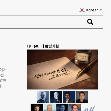
Korean
▼
Korean
▼
더나은미래 특별기획
(이사
동을
025
서지
발생
 유
지만
 기