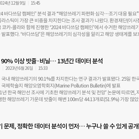
화될 경우, 수거된 쓰레기조차 장기간 방치되며 2차 오염 우려도 제기된다. 
024년 12월 9일
15:45
 지역 청년단체 ‘Team_STA’를 비롯해 해양환경 단체 ‘고고다이브’, ‘
24 바다쓰담 캠페인’ 분석 결과 “해양쓰레기 파편화 심각…조기 대응 필요”
로깅울릉’이 협력했다. 이들은 울릉도의 급경사 해저 지형과 강한 조류 특성에
플라스틱이 가장 큰 비중을 차지한다는 조사 결과가 나왔다. 환경재단(이사
공 드론과 수중 드론(ROV)을 동시에 투입해 쓰레기 밀집 구역을 파악한 뒤
국 코카-콜라와 함께 진행한 ‘2024 바다쓰담 캠페인’에서 수거한 해양쓰레
했다. 수거된 해양 폐기물은 총 158L로, 낚시줄, 폐로프, 스티로폼 부표 등
 발표했다. ‘바다쓰담’은 해양쓰레기의 심각성을 알리고 해양 생태계를 보
 가장 많았고, 생활 쓰레기에서 유래된 플라스틱 용기, 비닐류도 다수 포함
20년부터 환경재단과 한국 코카-콜라가 공동으로 추진해온 캠페인이다. 올해는
중 일부는 중국, 일본, 러시아 등 외국어 라벨이 부착돼 있어 울릉도 해역이
지 약 6개월간 진행됐으며, 전국 13개 단체와 시민 2536명이 참여해 약 5
쓰레기의 영향권에 있다는 점도 확인됐다. Team_STA의 성기철 대표는 
수거했다. 이 중 약 6만여 개의 쓰레기를 분석한 결과, 플라스틱 쓰레기가 
 계절풍의 영향으로 외국 쓰레기가 상시 유입되는 구조”라며 “수중 쓰레기
90% 이상 밧줄·비닐… 13년간 데이터 분석
지했다. 주요 항목으로는 ▲플라스틱 파편 4279개 ▲스티로폼 음식용기 43
수병 3787개가 확인됐다. 이 외에도 기타 플라스틱 파편 1만3810개, 
자
2023년 6월 26일
15:33
, 스티로폼 부표 2204개 등도 포함됐다. 환경재단 바다쓰담 담당자는 “파편
 국내 해양쓰레기의 90.1%를 차지한다는 연구 결과가 발표됐다. 25일 한
주요 항목으로 확인되며 해양쓰레기 파편화의 심각성이 드러났다”며 “쓰레
제학술지 해양오염학회지(Marine Pollution Bulletin)에 발표
현황 파악을 통해 해양 생태계와 인간을 위협하는 문제를 줄이고, 지역사회
2021년 한국 해안선 조사에 기초한 해양쓰레기 분석 및 전망’ 논문에 따르면, 
며 모두가 동참할 수 있는 기반을 마련하는 데 앞장서겠다”고 전했다. 캠
생한 해양쓰레기 가운데 밧줄이 해변 100m당 44.13개로(51.9%) 가장 많았
 이번 활동이 가진 중요성을 강조했다. 강화도시민연대 정의순 팀장은 “
2개(39.2%)로 그 뒤를 이었다. 바다에 방치된 밧줄은 선박 사고의 위험을 
민들에게 해양쓰레기 문제를 체감하게 하고, 인식을 변화시키는 계기가 됐
훼손할 수 있다. 유엔환경계획(UNEP)에 따르면 비닐 등 해양 플라스틱 
동을 처음 경험한 시민들에게 조사카드 작성을 통해 모니터링을 쉽게 접할 
 바닷새 100만 마리, 해양 포유 동물 10만 마리가 죽는 것으로 추정된다. 
공하고, 모니터링에 관심 있는 참가자를 발굴하는 등 매우 긍정적인 효과를
 문제, 정확한 데이터 분석이 먼저… 누구나 쓸 수 있게 공
96개(3.5%), 그물 2.60개(3.1%), 통발 1.62개(1.9%), 풍선 0.32개(0.4%
다. 조유현 더나은미래 기자
발견됐다. 이번 연구는 2009~2021년 부산, 마산, 여수, 포항 강릉 등 전국 