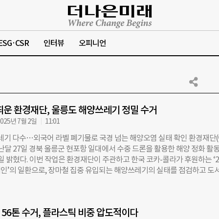
ESG·CSR
인터뷰
오피니언
띄운 환경재단, 울릉도 해양쓰레기 정밀 수거
025년 7월 2일
11:01
레기 다수…외국어 라벨 폐기물로 국경 넘는 해양오염 실태 확인 환경재단
지난달 27일 경북 울릉군 현포항 일대에서 수중 드론을 활용한 해양 정화 활
 밝혔다. 이번 작업은 환경재단이 주관하고 한국 코카-콜라가 후원하는 ‘2
인’의 일환으로, 장마철 집중 유입되는 해양쓰레기의 실태를 점검하고 도
대응 방안을 모색하기 위한 시도다. 해양수산부에 따르면 국내 해양쓰레기 
14만5000톤에 이른다. 이 가운데 상당수가 태풍과 장마철을 통해 연안으로
도는 그중에서도 외국 해양쓰레기 유입 비율이 높은 지역으로 분류된다. 하
56톤 수거, 플라스틱 비중 압도적이다
체 처리 시설이 없어 대부분 육지로 이송해야 하는 구조적 한계를 안고 있다.