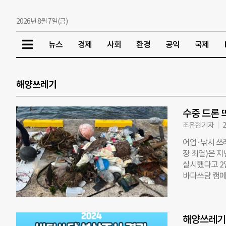
2026년 8월 7일(금)
뉴스
경제
사회
환경
공익
국제
해양쓰레기
수중 드론 
조유현 기자
2
어업·낚시 쓰
장 최열)은 
실시했다고 2일
바다쓰담 캠페
역에 적합한 
량은 연간 약 
입되며, 울릉
해양쓰레기 
수거 이후 자