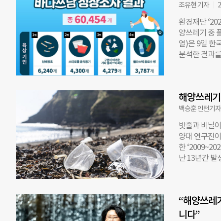
상 상황이 악
조유현 기자
2
활동에는 울릉도
환경재단 ‘20
코리아’, ‘플
양쓰레기 중 
춰 고해상도 항
열)은 9일 한
화 작업을 진행
분석한 결과를
관련 쓰레기가
기 위해 20
수거된 폐기물 
월부터 10월까
경을 넘는 해양
해양쓰레기를 
릉도는 해류와
해양쓰레기 
큰 비중을 차
거와
▲플라스틱 음료
백승훈 인턴기
노끈 2760개
밧줄과 비닐이
기가 올해도 
양대 연구진이 국
조기 수거와 
한 ‘2009~
협력을 강화하
난 13년간 발
참여 단체들도
비닐이 33.3
담 활동은 시
해양 생태계를 
“특히 정화활
기로 인해 연간
는 기회를 제
“해양쓰레기
에도 낚시용품 2.
왔다”고 밝혔
으로 쓰레기가 
니다”