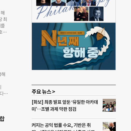
이번
플로빙
 해
 맞
장 최
 정
기를
 어업
호하
됐다.
 5
 국
6톤의
“울
가장
 수
00개
타이와
 쓰레
국해
기
와의
지
페인
주요 뉴스 >
다.
바다쓰
키우고
[화보] 최종 발표 앞둔 ‘유일한 아카데
다”며
쓰레
미’…조별 과제 막판 점검
수 있
이외
 가져
개합
) 순
커지는 공익 법률 수요, 기반은 취
19곳