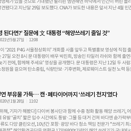
생명체가 있을 것으로 기대됐던 필리핀 엠덴해연 바닥에서 인간이 버린 플
차지하는 양이다.송재호 의원은 “코로나19 영향으로 제주도의 내국인 관광객
견됐다고 지난달 29일 보도했다. CNA가 보도한 내용은 앞서 지난 4월 민
수용량을 초과했다”며 “바다가 오염되면 식품 안전과 국민 건강, 관광산
던오시애닉(Caladan Oceanic)의 유튜브 채널에도 공개된 바 있다. 이번
 미친다”고 말했다. 이어 “잘 분해되지 않는 플라스틱은 사용 자체를 줄이
국립대 해양과학연구소 미생물해양학자 데오 플로렌스 온다(33) 박사와 
려는 성숙한 시민의식이 필요하다”고 강조했다. 김수연 더나은미래 기자
역한 미 해군 장교 빅터 베스코보(55)가 참여했다. 온다 박사와 베스코보는
n.com
령 된다면?’ 질문에 文 대통령 “해양쓰레기 줄일 것”
고 12시간에 걸쳐 엠덴해연 속으로 내려갔다. 엠덴해연은 최대 수심 1만5
인류의 엠덴해연 탐사는 이번이 처음이다. 지난 1951년 덴마크 해양조사선 
021년 5월 27일
12:08
주변을 탐사한 적은 있지만, 엠덴해연 속으로 들어가지는 못했다. 당초 온다
 ‘2021 P4G 서울정상회의’ 개회를 사흘 앞두고 특별홍보 영상에 직접 
을 통해 식물성 플랑크톤과 같은 미생물의 생명주기 연구에 나설 계획이었다
 27일 오전 8시 문 대통령이 배우 박진희, 방송인 타일러 라쉬와 함께 출
들은 생명체 대신 인간이 버린 쓰레기를 마주했다. 엠덴해연 바닥에는 비닐
늦기 전에, 함께해 주세요’ 영상을 공개했다. 문 대통령은 지난 12일 두 사
셔츠, 바지, 곰인형 등의 쓰레기가 분해되지 않은 채 떠다니고 있었다. 온다
소정원을 걸으며 탄소중립, 식량안보·기후변화, 제로웨이스트 실천 노력 등
흰 물체가 둥둥 떠다니고 있어 해파리인 줄 알았지만 가까이 가보니 플라스
눴다. 문 대통령은 환경보호 활동에 대해 “‘나 혼자만의 노력이 무슨 소용
오염이 얼마나 심각한지를 알게 됐고 이를 알려야 할 책임을 느꼈다”고 전했
 하지 않는 게 중요하다”라며 “지구를 지키기 위해서, 환경을 지키기 위해서
 국경이 없기 때문에 플라스틱이 떠다니며 생명체에 중대한 위협을 줄 수 
협력도 중요하지만 사실 더 중요한 것은 개개인의 작은 실천”이라고 말했다. 
 받았다”며 “아직도 심해 생물이 얼마나 다양한지 모르고 이들이 해양생
연 부유물 가득… 캔·폐타이어까지 ‘쓰레기 천지’였다
각자 실천하고 있는 작은 행동들도 소개됐다. 문 대통령은 ‘지구의 날에 채
을 하는지도 알지 못한다”고
 ‘친환경 제품 인증 챌린지’, 박진희는 ‘수저세트 휴대 등 일회용품 쓰지 않기
020년 1월 28일
11:02
문 대통령은 김정숙 여사도 참여한 제로웨이스트 실천 운동 ‘용기 내 챌린지’
 위해, 기자가 해봤다] 다이버 봉사단과 함께 수중 정화 활동 해양 쓰레기, 
차, 청와대 내 경작 중인 우리 곡물 등을 소개하기도 했다. 토크쇼 형태로 
 유발 ‘골치’ 짧은 입수 시간에도 통발·그물 등 대거 건져 바다엔 숟가락
에서 문 대통령은 ‘지구 대통령이 된다면 내걸고 싶은 공약이 있느냐’는 질
류도 다양 클린오션, 10년간 포항·광양 바다 청소 책임 전문가 “쓰레기 
 친환경 어구로 바꾸는 등 해양쓰레기를 줄이는 일이 중요하다”고 했다. 이
 해결책” 해양환경공단은 연평균 17만6800t가량의 해양 쓰레기가 국내에서