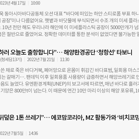
 100m 이상의 해변에서 격월로 수집한 해양쓰레기 통계를 분석한 결과다. 
023년 4월 17일
10:00
양쓰레기가 가장 많은 곳은 남해로 나타났다. 연구진은 그 원인으로 어선과
선욱 동아시아바다공동체 오션 대표 “바다에 떠있는 하얀 스티로폼 부표 하
 많고, 해안선이 복잡한데다 대한해협을 통과하며 배출된 쓰레기가 남해에 
 공장’이나 다름없어요. 햇볕과 바닷물에 부식되면서 수조 개의 미세 플라
았다. 지역별로 보면 포항과 강화도가 100m당 해양쓰레기 30개 이상을 기
 10년 전만 해도 우리나라 해안에 이 미세플라스틱 공장이 5000만개가 
 지역으로 꼽혔다. 같은 기간 해양쓰레기 발생량은 전반적으로 감소세를 기
금은 절반으로 줄었어요. 정확한 데이터를 통한 분석이 없었다면 불가능한 
100m당 18개에서 2017년 10개로 감소했지만, 2018~19년 20개 수준으로 
바다공동체 오션(이하 ‘오션’)의 홍선욱(56) 대표가 말했다. 오션은 ‘연구
020년(16개)과 2021년(10개)을 거치며 다시 줄어들었다. 연구진은 “2018
데이터를 수집, 분석해 해양쓰레기 문제에 접근한다. 해양쓰레기의 심각성이 잘
표본조사로 바뀌면서 해양쓰레기 발생량이 증가한 것으로 보인다”며 “202
하러 오늘도 출항합니다”… 해양환경공단 ‘청항선’ 타보니
 15년 전부터 문제 해결을 위해 나섰다. 국내 양식장에서 흔히 사용하는 
 코로나19 유행 때문”이라고 설명했다. 백승훈 인턴기
(청세담13기)
2022년 7월 21일
11:30
각한 해양오염을 일으킨다는 걸 처음 밝힌 것도 오션이었다. 2008년부터 2
hosun.com
모니터링해 얼마나 많은 양의 스티로폼 부표가 사용되는지, 생태계와 인
쓴 채로 죽은 바다거북, 폐어망으로 온몸이 휘감긴 바다표범, 일회용 마스
 피해를 유발하는지 등을 알아내 정책을 바꾸기 위해 뛰었다. 오션의 노력
치는 갈매기…. 팬데믹 이후 일회용품 사용량이 급증하면서 해양쓰레기로 
 스티로폼 부표는 10년 전에 비해 절반 가량 줄었다. 올해 11월부터는 국내
음도 늘었다. 유엔환경계획(UNEP)의 보고서에 따르면, 매년 바다로 흘러
 모든 어장에서 스티로폼 부표의 신규 설치가 금지된다. 올해는 오션에게도
양은 800만t이 넘는다. 이 때문에 연간 10만 마리 이상의 해양 포유류, 1
그동안 펼쳐온 해안쓰레기 모니터링 사업 등을 바탕으로 임팩트를 확장하기 
바닷새가 폐사하는 것으로 추정된다. 해양쓰레기는 인간에게도 영향을 미친
 할 계획이다. 해양쓰레기를 10분의 1로 줄이기 위한 프로젝트와 시민 누
 가장 많은 양을 차지하는 폐그물로 인해 폐사하는 어류는 연간 어획량의 1
터링에 참여할 수 있는 플랫폼 제작에 나선다. 지난 13일 홍 대표와 서울
제적 가치로 따지면 매년 3787억원을 손해 보게 된다. 운항 중인 선박이 부
다. -국내에서 해양쓰레기 문제가 주목받지 않을 때부터 활동을 시작했다.
뒤덮은 1톤 쓰레기”… 에코맘코리아, MZ 활동가와 ‘비치코밍
사고도 전체 사고의 11%인 350여 건에 이른다. 해양수산부에 따르면 국내
KMI한국해양수산개발원에서 해양폐기물 연구 프로젝트를 맡으면서 해양쓰
생량은 14만5258t이다. 개인들은 ‘비치플로깅(Beach Plogging)’ ‘비
다. 그해 9월 전 세계에서 동시에 열리는 국제 연안 정화(ICC) 행사에 자
Combing)’ 등의 활동으로 해안가에 버려진 쓰레기를 정화하고 있다. 정부 차
022년 7월 5일
14:36
공단을 통해 전국 14개 무역항에 항만을 청소하는 선박인 ‘청항선’ 22척을