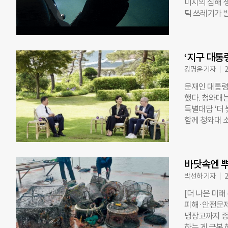
미지의 심해 
85.3%를 
틱 쓰레기가 발
증하면서 환경
저기술업체 캘러
까지 큰 영향을
사에는 필리핀
쓰레기를 줄이
탐험가이자 퇴
yeon@chosu
‘지구 대통
해잠수정을 타
에 달한다. 
강명윤 기자
2
아호가 이곳 
문재인 대통령이
는 이번 탐험
했다. 청와대는
대와 달리 이
특별대담 ‘더 
제품 포장지, 
함께 청와대 
는 “심해에 
제로 대화를 나
다”며 “지구
랴’는 생각을
이어 “바다는
와 국가 간 
생각에 충격을
바닷속엔 뿌
지구를 위해 
에 어떤 역할
기’, 타일러는
박선하 기자
2
꼽았다. 특히 
[더 나은 미래
통령 전용수소
피해·안전문제
된 이번 대담
냉장고까지 종
“분해 가능한
하는 게 근본