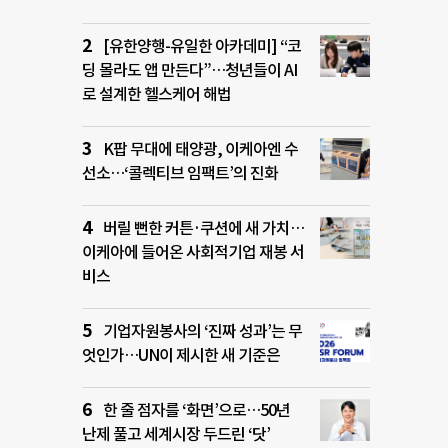
[유한양행-유일한 아카데미] “코
딩 몰라도 앱 만든다”…청년들이 AI
로 설계한 헬스케어 해법
K팝 무대에 태양광, 이케아엔 수
선소…‘콜렉티브 임팩트’의 진화
버릴 뻔한 커튼·쿠션에 새 가치…
이케아에 들어온 사회적기업 재봉 서
비스
기업자원봉사의 ‘진짜 성과’는 무
엇인가…UN이 제시한 새 기준은
한 줄 점자를 ‘화면’으로…50년
난제 풀고 세계시장 두드린 ‘닷’