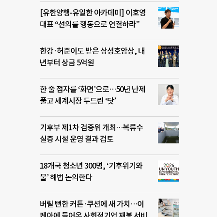
[유한양행-유일한 아카데미] 이호영
대표 “선의를 행동으로 연결하라”
한강·허준이도 받은 삼성호암상, 내
년부터 상금 5억원
한 줄 점자를 ‘화면’으로…50년 난제
풀고 세계시장 두드린 ‘닷’
기후부 제1차 검증위 개최…복류수
실증 시설 운영 결과 검토
18개국 청소년 300명, ‘기후위기와
물’ 해법 논의한다
버릴 뻔한 커튼·쿠션에 새 가치…이
케아에 들어온 사회적기업 재봉 서비