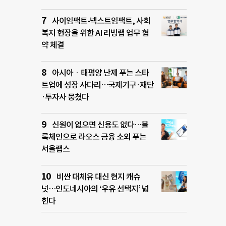
사이임팩트-넥스트임팩트, 사회
복지 현장을 위한 AI 리빙랩 업무 협
약 체결
아시아ㆍ태평양 난제 푸는 스타
트업에 성장 사다리…국제기구·재단
·투자사 뭉쳤다
신원이 없으면 신용도 없다…블
록체인으로 라오스 금융 소외 푸는
서울랩스
비싼 대체유 대신 현지 캐슈
넛…인도네시아의 ‘우유 선택지’ 넓
힌다