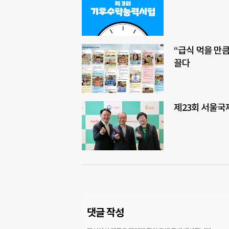
“급식 먹을 만
끌다
제23회 서울국
댓글 작성