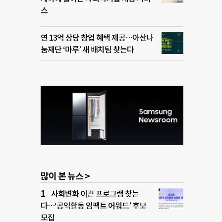
스
연 13억 상당 창업 혜택 제공…아산나
눔재단 ‘마루’ 새 배치팀 찾는다
많이 본 뉴스 >
사회변화 이끈 프로그램 찾는
다…‘공익활동 임팩트 어워드’ 후보
모집