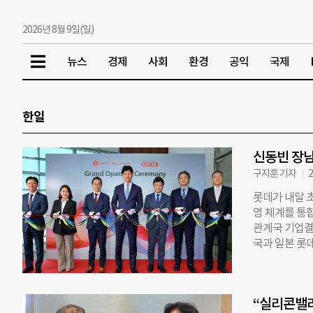
2026년 8월 9일(일)
뉴스
경제
사회
환경
공익
국제
한일
신동빈 장남
구지훈 기자
2
롯데가 내달 
영 체계를 통
관계국 기업결
국과 일본 롯
리와 의사결정
획이다. 롯데 
핵심사업 영역
“실리콘밸리
의’를 정기적