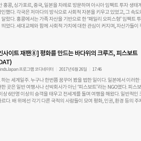
 치열한 개발 협력 현장을 누비면서 거대 조직의 한계를 체감했다. 그는 “
안 홍콩, 싱가포르, 중국, 일본을 차례로 방문하며 아시아 임팩트 투자 생태
CSC·Global College Startup Camp)’를 만들었다. 가천코코네스쿨은 2
대한 예산을 집행하지만, 의사결정이 느리고 관료적이며 외부의 새로운 아
확인했다. 각국은 저마다의 방식으로 사회적 자본을 키우고 있었고, 그 속도
 경우가 많다”며 “사람들의 삶을 더 직접적으로 개선하지 못한다는 무력
 달랐다. 홍콩에서는 가족 자산을 기반으로 한 ‘패밀리 오피스형’ 임팩트 
했다. ‘더 직접적이고 빠른 임팩트’를 갈망했던 그는 2009년, 아내 에와 
 띄었다. 세대교체와 함께 사회적 가치에 대한 관심이 커지며, 자산가들이
Wojkowska)와 함께 인도네시아 발리에 코페르니크를 설립했다. 목표는 전
 조성하거나 벤처 투자에 참여하는 사례가 늘고 있었다. 싱가포르는 국부
 등 기본 인프라가 닿지 않는 이른바 ‘라스트 마일(Last Mile)’ 지역의 빈곤
sek)을 중심으로 임팩트 투자가 빠르게 확산되고 있었다. 테마섹은 단순한
. ◇ “찾고, 실험하고, 확산하라” 코페르니크의 3단계 공식 초기 접근 방
니라, 사모펀드처럼 적극적으로 투자하면서도 장기적인 관점으로 ESG·임
기가 없는 가정에는 등유 램프 대신 낮 동안 태양광으로 충전해 밤에 연기 
인사이트 재팬⑧] 평화를 만드는 바다위의 크루즈, 피스보트
다. 이런 흐름 속에서 민간 투자자와 패밀리 오피스가 잇달아 등장하며, 
는 랜턴을 보급했다. 많은 땔감과 유해 연기를 발생시키던
임팩트 자본의 중심지로 부상했다. 중국은 제조업 기반과 기술 집적도를 바
OAT)
산업이 폭발적으로 성장하고 있었다. 재생에너지, 배터리, 전기차를 중심으
indsJapan 프로그램 코디네이터
2017년 6월 26일
17:46
육성이 국가 성장 전략의 핵심으로 자리 잡으면서 관련 투자와 기술 개발이
 하는 세계일주. 누구나 한번쯤 꿈꾸어 봤을 법한 일이다. 일본에서 이러한
 이처럼 아시아 각국은 서로 다른 모델로 임팩트 투자 생태계를 키워가고 있
현한 곳은 일반 여행사나 선박회사가 아닌 ‘피스보트’라는 NGO였다. 피스
 자본의 역동성이, 또 다른 곳은 제도적 자본의 장기성과 안정성이, 또 다른
 이상 6만명 이상의 승객을 태우고 전세계를 돌며 여행을 해왔다. 일반적인
 혁신의 힘이 생태계의 성장 동력이 되고 있었다. 이러한 다양한 강점이 맞
르다. 배 위에선 각기 다른 국적의 사람들이 모여 평화, 인권, 환경 등의 
새로운 자본의 연대와 성장의 축을 만들어낼 수 있다. ◇ 한국과 일본, 같은
기항지에서는 각국의 시민단체와 연대하여 캠페인을 벌이고, 승객이 프로
마주한 가능성 특히 한국과 일본의 협력에 주목할 만하다. 두 나라는 지리
도 한다. 배 자체가 거대한 국제교류와 상호이해의 장이면서 사회활동의 
이웃이지만, 산업과 투자 생태계 차원의 교류는
. 평화를 만들기 위해 특별한 항해를 지속하고 있는 피스보트의 ‘노히라 신
사진)’ 공동대표를 인터뷰했다. ㅡ소개 부탁드립니다. “노히라 신사쿠 공동
 피스보트에서 공동대표를 맡고 있습니다. 피스보트는 세계각지를 배로 찾