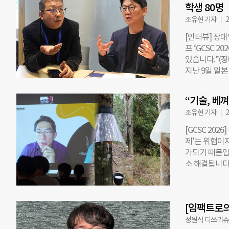
강조해왔다. 
학생 80명
장동력으로 가
조유현 기자
2
사는 원재료 공
[인터뷰] 장
의 지난해 해외
프 ‘GCSC 
네시아와 베트
있습니다.”(장
원재료 구매와
지난 9일 일본
진한다. 신동
대익 가천코코
의장을 맡아 
수를 만났다.
원롯데 전략 
“기술, 베
교수는 이번 
조유현 기자
2
히토츠바시대학
기업 코코네와
[GCSC 20
핵심 화두는 ‘
제’는 위협이
원 이상 비상장
가되기 때문입
(Change 
소 해결됩니다
로 글로벌 임팩트 
(Kopernik
계 임팩트 투자
쿄 국립올림픽기
시 단순한 이
인도네시아 발
식 속에 공동
[임팩트로의
사회적 임팩트
리 대신 동아
나카무라 대표
정원식 디쓰리
코코네스쿨)와