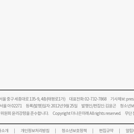
울 중구 세종대로 135-9, 4층(태평로1가) 대표전화: 02-732-7868 기사제보:
pre
울 아 02271 등록(발행)일자: 2012년 9월 25일 발행인/편집인: 김윤곤 청소년
위원회 윤리강령을 준수합니다.
Copyright 더나은미래 All rights reserved. 무
사소개
개인정보처리방침
청소년보호정책
편집규약
알립