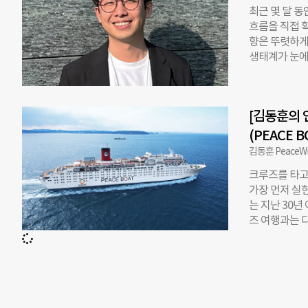
시에라리온 등
최근 몇 달 동
스타트업 캠프(G
모 기관은 막
흐름을 직접 
년
어에 배타적인
향은 뚜렷하게
느꼈다”고 회고
생태계가 눈에
콥스카(Ewa 
임팩트 펀드를
식수, 조리 시설
테마섹(Tema
제 해결이었다
부 자본이 아
단순했다. 전
[김동훈의 
투자를 주도한
사용할 수 있
르는 아시아 
(PEACE B
로 기후테크 
김동훈 PeaceW
탈탄소 산업 
크루즈를 타고
하고 있었다.
가장 먼저 실
어떤 곳은 민간
는 지난 30년
은 산업·기술
즈 여행과는 다
때, 아시아는 
이야기한다. 
문제 앞에서 
기획자가 되기
가장 가까운 
지가 되는 셈
(野平 晋作‧
입니다. 현재