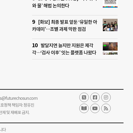
와 물’ 해법 논의한다
[화보] 최종 발표 앞둔 ‘유일한 아
카데미’…조별 과제 막판 점검
발달지연 늘지만 지원은 제각
각…‘검사 이후’ 잇는 플랫폼 나왔다
ss@futurechosun.com
보호정책 책임자: 정유진
단 전재 및 재배포 금지.
니다