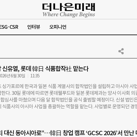
ESG·CSR
인터뷰
오피니언
 신유열, 롯데 韓日 식품합작社 맡는다
026년 6월 30일
11:35
초 싱가포르에 한국과 일본 식품 계열사의 합작법인을 설립하고 아시아 사업
합한다. 30일 롯데에 따르면 롯데웰푸드와 일본 롯데제과는 양사 이사회 의
합심사를 마쳤으며 다음 달 합작법인을 공식 출범할 예정이다. 신설 법인은
데 식품사의 아시아 사업을 총괄하는 역할을 맡는다. 사업별로 운영되던 경
 체계를 통합하고 생산, 영업, 물류 인프라를 연계해 운영 효율성을 높인다
측은 이번 합작사 출범과 관련해 신동빈 롯데 회장의 ‘한일 원롯데 전략’이 
에서 이뤄낸 실질적인 성과라고 밝혔다. 앞서 신 회장은 ‘원롯데 식품사 
 대신 동아시아로”…韓日 창업 캠프 ‘GCSC 2026’서 만난 
으로 주재해왔다. 이를 통해 신 회장은 양사간 협력을 통한 글로벌 경쟁력 