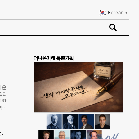
Korean
▼
Korean
▼
더나은미래 특별기획
 운
결과
 한
영관
는 계
그룹
전략회
대
강화를