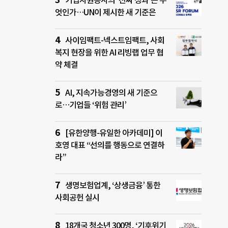
기업자원봉사의 ‘진짜 성과’는 무
엇인가…UN이 제시한 새 기준은
사이임팩트-넥스트임팩트, 사회
복지 현장을 위한 AI 리빙랩 업무 협
약 체결
AI, 지속가능경영의 새 기준으
로…기업들 ‘위험 관리’
[유한양행-유일한 아카데미] 이
호영 대표 “선의를 행동으로 연결하
라”
생명보험업계, ‘상생금융’ 통한
사회공헌 실시
18개국 청소년 300명, ‘기후위기