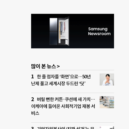
동을
 그리
 만들
있었
바꾼
학생이
사를
자의
많이 본 뉴스 >
한 줄 점자를 ‘화면’으로…50년
난제 풀고 세계시장 두드린 ‘닷’
버릴 뻔한 커튼·쿠션에 새 가치…
이케아에 들어온 사회적기업 재봉 서
비스