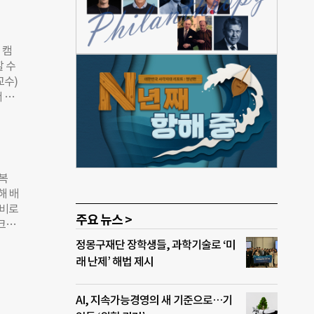
 성
 회
웰푸드
 캠
 인도
할 수
작사는
교수)
을 추
 장
사회
 교
원의
히로
일본
해는
계의
 복
1조
해 배
 비로
주요 뉴스 >
 실제
크
전 세
 도
정몽구재단 장학생들, 과학기술로 ‘미
름 역
이날
래 난제’ 해법 제시
문제의
통한
리콘밸
이유
(가천
AI, 지속가능경영의 새 기준으로…기
시아,
리지