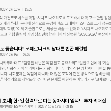
이는 한국과 일본 내수시장의 성장세가 둔화되는 상황에서 해외 사업을 핵심
져가야 한다는 판단에 따른 것이라고 롯데 측은 전했다. 기존의 한일(韓日)
026년 2월 10일
15:05
동 구매, 공동 마케팅, 제품 교차 판매 등 협력 범위를 확대해 왔다. 롯데
대익 가천코코네스쿨 학장·시치조 나오히로 히토츠바시 대학 교수 한일 창업
 매출은 1조 2047억 원으로 전년 대비 14.4% 늘어났다. 일본 롯데제과는
2026’ 개최 “사회 문제에 진심으로 공감해야죠. 그래야 비즈니스로 크게 성공
남 등에서 약 9000억 원의 해외 매출을 올렸다. 이번에 새로 출범하는 합
대익 학장)“이제 기술만으로는 세상을 바꿀 수 없어요.”(시치조 나오히로 
 물류·마케팅 운영 체계를 통합하고 공동 연구개발을 통한 신제품 출시 등
 도쿄 국립 올림픽 기념 청소년종합센터에서 진행된 ‘GCSC 2026’ 현장에서
빈 롯데지주 회장의 장남인 신유열 롯데지주 미래성장실장이 합작법인 이
네스쿨 학장과 시치조 나오히로 히토츠바시대 소셜 데이터 사이언스 학부
해외 사업 전략과 양사 협력 업무를 담당한다. 이번 합작사 설립은 그룹 차
 진화학자이자 철학자인 장 학장과 데이터 과학정책 전문가인 시치조 나오
확대와도 연결된다. 롯데는 지난해
껴도 좋습니다” 코페르니크의 남다른 빈곤 해결법
프로젝트를 이끄는 양국 책임자다. GCSC는 가천대학교 스타트업칼리지와 
026년 2월 9일
09:05
교 소셜데이터 사이언스 학부가 공동 주최하는 글로벌 창업 캠프다. 올
 기후에너지환경부, 신한은행의 후원으로 진행됐다. 최근 스타트업 생태
26] 나카무라 대표 “검증된 해법은 독점 말고 공유하라” “일반 기업에게 ‘기술
지속가능성’으로 집중되고 있다. 이제 창업 교육도 ‘유니콘 기업(기업가치 
지만, 사회적 가치 영역에서는 기회입니다. 우리의 작은 영향력이 타인을 통
 기업)’을 만드는 데서 나아가, 복잡한 사회 문제를 해결할 ‘체인지 메이커
니다. 사회문제는 독점이 아니라, 더 많은 조직이 같은 방식으로 덤벼들 때
Maker)’를 길러내는 방향으로 전환돼야 한다는 목소리가 커지고 있는 것이다.
.” 적정기술로 개발도상국의 빈곤 문제를 해결하는 비영리기구 ‘코페르니
투자 네트워크인 GIIN(Global Impact Investing Network)에 따르면, 
)’의 나카무라 토시히로(Toshi Nakamura) 대표가 던진 화두다. 지난 8일 일본
 시장 규모는 2024년 기준 1조 달러(약 1400조 원)를 넘어섰다. 자본의 흐
념청소년종합센터에서 열린 ‘한일 대학생 혼성 창업캠프 GCSC 2026’. 
윤 창출을 넘어 사회적 가치를 좇는 기업으로 이동하고 있는 셈이다. 이런 
리 현지 화상 연결을 통해 연사로 나선 나카무라 대표는 ‘복제와 확산’을 
으로 해법을 찾아보기 위해 한국과 일본의 두 대학이 손을 맞잡았다. ◇ 실
 초대] 한·일 협력으로 여는 동아시아 임팩트 투자 리더십
의 극대화를 강조하며 이같이 말했다. ◇ UN에서 ‘라스트 마일’로 떠난 
시아로…“로컬에 집중해야 글로벌도 통한다” 가천대학교 스타트업칼리지
는 과거 10여 년간 유엔개발계획(UNDP)에서 근무하며 동티모르, 인도네
쥬빌리파트너스 책임심사역
2025년 10월 17일
08:15
 일본 히토츠바시대학교 소셜데이터사이언스 학부는 2023년 ‘글로벌 칼