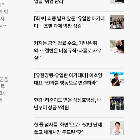
대규
업들 ‘위험 관리’
계의
022
이디
와 방
감을
[화보] 최종 발표 앞둔 ‘유일한 아카데
투자
워이
 직접
미’…조별 과제 막판 점검
기,
펀드
 문
 정
식은
커지는 공익 법률 수요, 기반은 취
팩트
없이
약…“절반은 비정규직·나홀로 사무
싱가포
실”
탕으
로 한
 급증
[유한양행-유일한 아카데미] 이호영
 꿈을
다.
대표 “선의를 행동으로 연결하라”
보트
 곳
 크루
물릴
주제를
한강·허준이도 받은 삼성호암상, 내
 사회
그램
년부터 상금 5억원
적으로
근거
사쿠
한 줄 점자를 ‘화면’으로…50년 난제
대표
풀고 세계시장 두드린 ‘닷’
아가