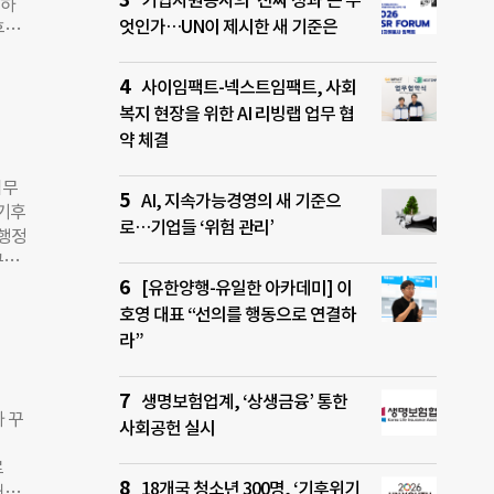
기업자원봉사의 ‘진짜 성과’는 무
력하
을 통
엇인가…UN이 제시한 새 기준은
후재
고서
“지
 글
따라
사이임팩트-넥스트임팩트, 사회
연료
 주
대로
복지 현장을 위한 AI 리빙랩 업무 협
빴다.
약 체결
조사
 건설
업무
철근
AI, 지속가능경영의 새 기준으
‘기후
권리
로…기업들 ‘위험 관리’
 행정
고 일
구나
격월로
지정을
[유한양행-유일한 아카데미] 이
 있
 대
호영 대표 “선의를 행동으로 연결하
권고를
이러한
라”
.”
기후
 언제
생명보험업계, ‘상생금융’ 통한
KT
 꾸
사회공헌 실시
정된
 또
로
시간
18개국 청소년 300명, ‘기후위기
대도