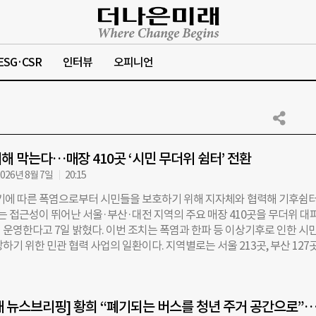
ESG·CSR
인터뷰
오피니언
피해 막는다…매장 410곳 ‘시민 무더위 쉼터’ 전환
026년 8월 7일
20:15
기에 따른 폭염으로부터 시민들을 보호하기 위해 지자체와 협력해 기후쉼
T는 접근성이 뛰어난 서울·부산·대전 지역의 주요 매장 410곳을 무더위 대
 운영한다고 7일 밝혔다. 이번 조치는 폭염과 한파 등 이상기후로 인한 시민
하기 위한 민관 협력 사업의 일환이다. 지역별로는 서울 213곳, 부산 127곳
매장이 쉼터로 탈바꿈해 시민들에게 휴식 공간을 제공한다. 각 매장은 지자체
은 ‘기후동행쉼터’, 부산은 ‘우리동네기후쉼터’, 대전은 ‘한파무더위쉼터’
들이 거리를 지나다 쉽게 알아보고 들어올 수 있도록 해당 매장 입구에는 각
 뉴스브리핑] 황희 “폐기되는 버스를 청년 주거 공간으로”
공식 쉼터 인증 현판이 게시됐다. 구지훈 더나은미래 기자