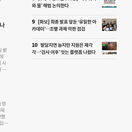
적 폭
와 물’ 해법 논의한다
준히
 폭
지는
한 쉼
86일
T 커
[화보] 최종 발표 앞둔 ‘유일한 아
 나
했다.
카데미’…조별 과제 막판 점검
그 뒤
30
연속
발달지연 늘지만 지원은 제각
일 밝
 선
각…‘검사 이후’ 잇는 플랫폼 나왔다
것에
람들,
 사
바람직
해 고
 수
 쿨링
못한
중력
대규모
마련
, 호
재 모
 영
 지
더욱
 활성
방했
하는
 있는
건강
행 전