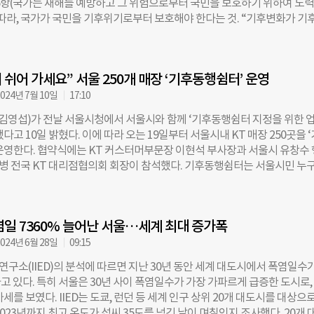
제6항(국가는 재해를 예방하고 그 위험으로부터 국민을 보호하기 위하여 노
힌다고 말했다. 그러면서 ▲취약계층 보호 ▲노동자 보호 ▲데이터와 과학
 따라, 국가가 국민을 기후위기로부터 보호해야 한다는 것. “기후변화가 기
와 사회의 강화 ▲지구 온도 상승 1.5도 이내로 제한을 주문했다. 특히 보
과 기본권을 침해하고 있다”는 참가자들의 목소리를 정리했다. 조선형 수녀 
이 반드시 “화석 연료를 단계적으로 퇴출하고 그 과정에서 해마다, 10년마다
은 단순한 기상이변이 아니다. 기후재난은 뿌리 깊은 불평등의 경계선을 
 달성하기 위한 조치를 강화해야 한다”며 “2030년까지 전 세계 모든 화석
무너뜨리고 있다.” 장성수 오송참사 유가족 “1년 동안 참사 날 내가 도움을
를 30% 이상 줄이려 노력하는 것과 더불어 COP28에서 만든 약속을 제
서 쉬어 가세요” 서울 250개 매장 ‘기후동행쉼터’ 운영
후회 속에서 살았다. 그런데 정작 사건의 책임자들은 책임을 회피하기에 바
필요하다”고 말한다. COP28에서 한
무원의 부실한 감독과 법 위반으로 일어난 결과다. 그러므로 철저한 진상
024년 7월 10일
17:10
이 필요하다. 이를 통해 같은 참사가 반복되는 것을 막을 수 있다.” 박세중
 김영섭)가 전날 서울시청에서 서울시와 함께 ‘기후동행쉼터 지정을 위한 
 현장은 근처보다 평균적으로 체감온도가 6.2도나 높다. 벌겋게 달아오른 
다고 10일 밝혔다. 이에 따라 오는 19일부터 서울시내 KT 매장 250곳을 
노동자는 온몸으로 기후위기를 느낀다. 법적으로 노동자는 작업 중지를 할 
운영한다. 협약식에는 KT 커스터머부문장 이현석 부사장과 서울시 유창수
현실적으로 힘들다. 그러므로 사업주가 나서서 건설 현장의 온도와 습도를 재
오병 전국 KT 대리점협의회 회장이 참석했다. 기후동행쉼터는 서울시민 누
기면 노동자들이 쉴 수 있도록 해야 한다.” 허보기 가스검침원 “하절기엔 
 방문해 추위와 더위를 피할 수 있는 공간으로, 서울시가 기업과 협력해 
는 규정이 유명무실한 현실이다. 서울시는 넉 달 동안 격월검침을 권고하고
. 앞서 서울시는 에너지 취약계층을 위해 경로당이나 주민센터를 폭염‧한파
현장에선 한 달짜리 제도다. 무더위로부터 노동자를 지키기 위해 서울시의 
하고 있었으나, 이용 시간이 한정되고 장소 접근에 다소 제약이 있었다. 
가 떨어졌다. 노동자의 안전을 위해 하절기 격월검침 완전 시행을 요구한다
염일 7360% 늘어난 서울…세계 최대 증가폭
기 위해 KT와 서울시가 손을 잡고 접근성이 좋은 시내 전역의 KT 매장을 
자 “폭우, 한파 등 극한
정한 것이다. 이에 따라 앞으로 KT 기후동행쉼터 이용을 원하는 시민들은
024년 6월 28일
09:15
 시내 KT 매장에서 무더위와 폭우 등을 피해 편하게 쉬어 갈 수 있다. 특히 
구소(IIED)의 분석에 따르면 지난 30년 동안 세계 대도시에서 폭염일수가
문한 시민들에게 무선 인터넷과 충전 시설을 제공한다. 기후동행쉼터로 지
고 있다. 특히 서울은 30년 사이 폭염일수가 가장 가파르게 급증한 도시로,
 쉽게 알아볼 수 있도록 입구에 인증 현판이 부착되며, 오는 15일부터 PC
가세를 보였다. IIED는 도쿄, 런던 등 세계 인구 상위 20개 대도시를 대상으
서울안전누리’ 사이트의 재난안전시설 페이지에서 해당 매장의 위치와 운영 
2023년까지 최고 온도가 섭씨 35도를 넘긴 날이 며칠인지 조사했다. 20개 