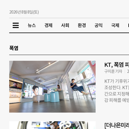
2026년 8월 8일(토)
뉴스
경제
사회
환경
공익
국제
폭염
KT, 폭염 
구지훈 기자
2
KT가 기후위
조성한다. K
간으로 지정해
강 피해를 예방
전 70곳의 
칭에 따라 서울
해졌다. 시민
[더나은미래
체가 발급한 