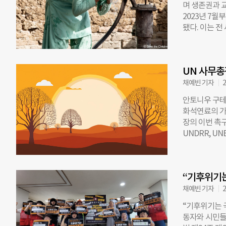
며 생존권과 
었던 적은 처
2023년 7월
니 금세 비가
됐다. 이는 전
성 호우 사진
많았으며, 동아
름이 유난히 
이었다. 이 기
으니 말이다.
경험했다. 또
를 나눈 적이
UN 사무총
특히 2024년
기온이 사상 최
채예빈 기자
2
하는 온도가 
안토니우 구테
신체 온도 조
화석연료의 가
명했다. 아울
장의 이번 촉구
동에게 더욱 
UNDRR, UN
을 증가시키며
보고서를 기반
연구는 폭염으
로 인해 가장
로 인해 아동 
5년 안에 20
자브주에서는 
“기후위기는
기록되기도 했
2000년부터 
채예빈 기자
2
염으로 228
“기후위기는 국
노동력 손실의 
동자와 시민들
는 기후위기가