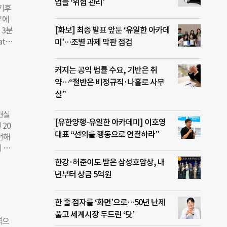
은 흐
업들 ‘위험 관리’
 기후
다
부에
최고기
[화보] 최종 발표 앞둔 ‘유일한 아카데
 3분
여름
te
미’…조별 과제 막판 점검
. 특
 증가
 아시
하는
1일간
커지는 공익 법률 수요, 기반은 취
024
서에
약…“절반은 비정규직·나홀로 사무
정했
실”
지역에
우도
현실
기후변
[유한양행-유일한 아카데미] 이호영
20
 절반
대표 “선의를 행동으로 연결하라”
전해
 이상
 따
센트럴
명에
한강·허준이도 받은 삼성호암상, 내
했다.
 오
년부터 상금 5억원
감염
다.
 담
한 줄 점자를 ‘화면’으로…50년 난제
 지표
풀고 세계시장 두드린 ‘닷’
 패
겪으
일상이