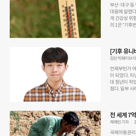
름”이 관측된 
부산·대구 등
름을 보여준다.
대응에 달렸다
0.1도 높았다
게 건강상 위험
온만이 아니라
의 1은 ‘기후
매일 최소 18
Central)
히 7월 19일,
했다”고 밝혔다
아 지역의 온도
날을 뜻하며, 
CSI 2레벨
[기후 유니
년 전 세계 2
서 “매 계절
을 때의 기상조건
김민 빅웨이브 
서 폭염일 수
언제부턴가 여
예외는 아니었다
이 되었다. 지
화 탓으로 분석
대 청년이 작
이상이 기후변
졌다. 일부 
의 폭염일을 
르면 올해 여름
은 “폭염 노출
이어 통계를 작
질병관리청의 
송 지하차도에
질환 입원 간 
전 세계 7
이미 예견된 결
은 보고서를 발표
채예빈 기자
2
가 “차트를 
국제아동권리 
턴이 매일 같