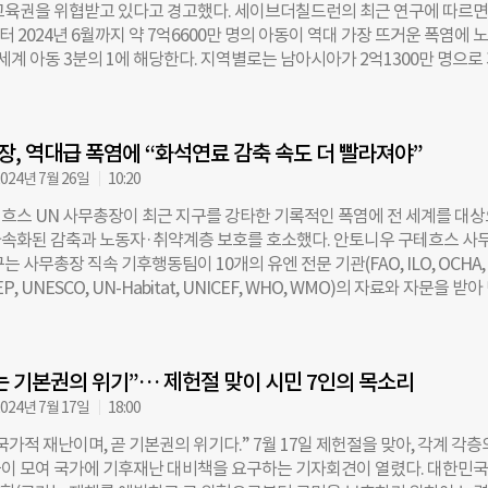
교육권을 위협받고 있다고 경고했다. 세이브더칠드런의 최근 연구에 따르면
음이었다. 우산을 챙기지 못해 발을 동동 구르는 사람들, 급한 대로 우산을 
부터 2024년 6월까지 약 7억6600만 명의 아동이 역대 가장 뜨거운 폭염에 
 그치며 쓰레기가 된 일회용 비닐우산, SNS와 커뮤니티에 퍼진 비현실적인
 세계 아동 3분의 1에 해당한다. 지역별로는 남아시아가 2억1300만 명으로
들, 이러한 장면들이 더 이상 낯설지 않았다. 야외에서 일하는 사람들은 이번
시아와 태평양이 1억2900만 명, 서·중부 아프리카가 1억1700만 명으로 
힘들었을 것이다. 지난 6월에 노동자들이 국회에 ‘폭염법’ 제정을 촉구하기
간 아동 3억4400만 명이 1980년 이후 해당 지역에서 기록상 가장 높은 기
 올해부터 택배기사 일을 시작한 친한 친구와 여름이 시작할 때쯤 만나서 
한, 극심한 폭염에 영향을 받은 아동의 수는 전년도보다 두 배 가까이 증가했
 있다. 그때 생수만 나르는 택배기사가 있다는 사실을 처음 알았다. 블로그에
장, 역대급 폭염에 “화석연료 감축 속도 더 빨라져야”
 7월 한 달 동안 1억7000만 명의 아동이 폭염을 경험했고 같은 달 전 세계
고치를 기록했다. 극심한 폭염은 지난 30년간 기록된 기온 중 상위 1%에
024년 7월 26일
10:20
3일 연속으로 지속되는 것을 의미한다. 세이브더칠드런은 아동은 성인에 비
흐스 UN 사무총장이 최근 지구를 강타한 기록적인 폭염에 전 세계를 대
절 능력이 떨어져 폭염으로 인한 열사병, 열탈진과 같은 질병에 더 취약하다
속화된 감축과 노동자·취약계층 보호를 호소했다. 안토니우 구테흐스 사
러, 폭염과 함께 오는 대기질 악화는 호흡기와 면역 시스템이 아직 발달 중인
는 사무총장 직속 기후행동팀이 10개의 유엔 전문 기관(FAO, ILO, OCHA,
치명적이다. 연구진은 극심한 폭염이 아동의 입원율과 천식과 같은 호흡기 
EP, UNESCO, UN-Habitat, UNICEF, WHO, WMO)의 자료와 자문을 받
, 아동의 정신 건강과 전반적인 발달에도 부정적인 영향을 미친다고 설명했
으로 한다. 이는 10개 전문 기구의 최초 공동 작업물이다. 지구온난화와 
로 인한 아동의 학습권에도 주목했다. 2024년 4월과 5월 사이에 극심한 
 더운 해로 기록됐던 2023년의 무더위은 올해까지 이어지고 있다. 보고서는
2억1000만 명 이상이 학교에 결석했다. 파키스탄에서 가장 인구 밀도가 높
23년을 넘는 폭염이 찾아올 것이라고 말한다. 지난 22일은 역사상 가장 더운
유아 및 초중등 교육생 52%에 해당하는
 기본권의 위기”… 제헌절 맞이 시민 7인의 목소리
다. 이는 인명피해뿐 아니라 경제적 피해까지 일으킨다. 연구 결과에 따르
2019년까지 매년 약 48만 9천 명의 사람들이 폭염으로 사망했다. ILO는 매
024년 7월 17일
18:00
5만 건의 부상과 1만8970건의 사망사고가 일어난다고 보고했다. 무더위로 
가적 재난이며, 곧 기본권의 위기다.” 7월 17일 제헌절을 맞아, 각계 각층
경제 규모는 2022년 기준 8630억 달러(한화 약 1195조 원)에 이른다. 보
이 모여 국가에 기후재난 대비책을 요구하는 기자회견이 열렸다. 대한민국
 불공평하며 야외노동자와 아동·노인·장애인·기저질환자 등 취약계층에