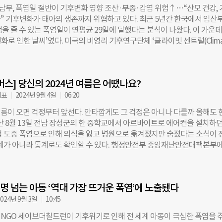
셈이다. 기상청이 이달 4일 발표한 ‘2025년 여름철 기후특성’ 보고서도 같
 남부, 폭염일 절반이 기후변화 영향 조산·부종·감염 위험↑…“산모 건강,
 전국 평균기온은 25.7도로 관측 사상 최고를 기록했고, 지난해(25.6도)보
” 기후변화가 태아의 생존까지 위협하고 있다. 최근 5년간 한국에서 임산
. 서울에서는 열대야가 46일 이어져 지난해 기록(39일)을 갈아치웠다. 낮 
을 줄 수 있는 폭염일이 연평균 29일에 달했다는 분석이 나왔다. 이 가운데
 밤 기온까지 치솟아 시민들이 체감한 불편은 더욱 컸다. 세계적으로는 올
변화로 인한 날씨’였다. 미국의 비영리 기후연구단체 ‘클라이밋 센트럴(Clima
억 명(전 세계 인구의 22%)이 기후변화 영향을 강하게 받은 것으로 나타났다
’은 14일(현지시각) “전 세계 임신 위험 폭염일이 최근 5년간 평균 두 배 가까이
 8월 10일, 12일에는 전 세계 인구의 절반 가까운 41억 명이 영향을 받았다.
. ‘임신 위험 폭염일’은 해당 지역의 일 최고기온이 과거 상위 5%에 해당
 상승 폭이 컸다. 타지키스탄은 2.2도, 일본은 2.1도 높았고, 각각 53일·6
임산부의 신체적 부담이 특히 클 것으로 예상되는 날이다. 보고서는 2020~2
 이상을 기록했다. 클라이밋센트럴의 크리스티나 달 과학 부문 부대표는 보고
버스] 당신의 2024년 여름은 어땠나요?
47개 지역, 940개 도시에 걸친 기온 데이터를 분석해 기후변화가 없다고 가
마다 세계 각국은
인 ‘기후 전환 지표(Climate Shift Index)’와 비교했다. 그 결과 90% 
대표
2024년 9월 4일
06:20
가 기후변화로 인해 연평균 두 배 이상 증가한 것으로 나타났다. 한국의 경
름이 오면 걱정부터 앞선다. 안타깝게도 그 걱정은 아니나 다를까 올해도 
. 최근 5년간 연평균 임신 위험 폭염일은 29일, 이 중 약 34%(10일)가 
난 8월 13일 전남 장성군의 한 중학교에서 아르바이트로 에어컨을 설치하던 
됐다. 부산(54%)·대구(52%)·울산(50%)·창원(50%) 등 남부 지역은 그
업 도중 폭염으로 인해 의식을 잃고 병원으로 옮겨졌지만 숨졌다는 소식이 
화와 연관된 것으로 조사됐다. 서울·수원·인천 등 중부 지역도 모두 30일
사례가 아니라 통계로도 확인할 수 있다. 행정안전부 중앙재난안전대책본부에
기록했다. 이 같은 폭염은 임산부 건강에 직접적인 위협이 된다. 클라이밋 
철 온열질환자는 3226명으로 지난해 2818명을 넘어섰고, 2018년 4526
은 조산, 부종, 호흡기·소화기·비뇨생식기 질환 등과 관련이 있다”고 설명
성한 이래로 두 번째를 기록했으니 말이다. 2022년 강남역 일대와 2023년
공식 학술지(PHWR)에 실린 국내 연구에서도 고온 노출과 조산 위험, 장
서처럼 대형 재난만 없었을 뿐이지 기후위기로 올해도 많은 생명이 사라졌
연관성이 확인된 바 있다. 실제 한국의 조산율은 2007년 5.2%에서
억명 넘는 아동 ‘역대 가장 뜨거운 폭염’에 노출됐다
과였다. 올해 3월 세계기상기구(WMO)에서 작년 한 해 글로벌 기후 현황을
하면서 공식 보도자료에 이런 표현을 썼다. “off the charts”, 모든 기후
024년 9월 3일
10:45
벗어났다”라고 강조했다. 우리나라의 여름도 그러했다. 시시각각 변하는 날씨
NGO 세이브더칠드런이 기후위기로 인해 전 세계 아동이 극심한 폭염을 
이 우리를 힘들게 했다. 하늘에서 구멍 난 것처럼 쏟아지는 국지성 호우가 