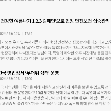
정이다. 서울시 유창수 행정2부시장은 “서울시는 올 여름 거센 장마와 기록
의 합은 3억명이 넘는다. 지난 30년간 기온이 35도를 넘긴 폭염일수는 꾸
민의 안전을 최우선으로 지키기 위해 대비 태세를 강화하고 있다”며 “특히
4년부터 2003년까지 폭염일수는 4755일이었지만, 2014년부터 2023년까
일상 곳곳에 자리한 기후동행쉼터 등 다양한 공간들이 건강한 여름나기를 위
했다. 두 기간 사이 36.4%나 증가한 것이다. 30년간 누적 폭염일수는 1만65
 수 있도록 민간 협력을 확대하는 노력도 지속하겠다”고 밝혔다. 이현석 K
 ‘건강한 여름나기 1.2.3 캠페인’으로 현장 안전보건 집중관리
년~2013년 5343일) 세계 전체적으로 보면 폭염일수는 30년 동안 52% 증가
부사장은 “KT 매장은
동안 더운 날이 가장 급격하게 늘어난 도시로, 7360% 증가세를 기록했다. 
레스(3440% 증가)와 자카르타(3200%)가 뒤를 이었다. 이는 각 도시의 
024년 6월 19일
17:54
 추세선을 기준으로 계산한 수치다. 2023년 10월 자카르타에서는 30일 
다가오는 우기 및 혹서기를 대비해 현장 안전보건 집중관리에 나섰다고 19
5를 넘기기도 했다. 올해 미국, 중국 등 여러 국가에서는 이미 폭염 주의보를
동부에서 6~8월을 ‘폭염·호우·태풍 특별대응기간’으로 지정해 운영하는 
IIED는 폭염의 영향이 불평등하다고 지적했다. 에어컨이 없는 집에 사는 사
 현장관리에 나서겠다는 방침이다. 폭염에 취약한 오후 시간대별 중점 관리
 일할 수 없는 사람들이 건강의 위협을 훨씬 크게 받는다는 것이다. 또한 
강한 여름나기 1.2.3 캠페인’을 전개한다. 1시에는 오후 작업 전 TBM을 통
공공 인프라 설계 방식을 따르지 않은 지역과 상업지구에서는 폭염이 더 심할
소견자 등 더위에 취약한 근로자의 건강상태를 살핀다. 2시에는 30분 동안
. 그러면서 도시 계획 법규와 규정이 기후 변화로부터 사람들을 보호하지 
운영해 현장에 마련된 간이휴게시설에서 휴식하고, 하루 중 가장 뜨겁고 집
. 터커 랜즈먼 IIED 선임연구원은 “도시에서 기후 변화에 대응하기 위한 
전국 영업점서 ‘무더위 쉼터’ 운영
3시에는 시원한 음료, 화채, 빙과류 등을 제공해 근로자와 함께하는 시간을 
 않은 이유는
024년 6월 10일
13:00
앤씨는 캠페인 시행과 더불어 전체 현장에 폭염으로 인한 온열질환 예방가이드
현장 안전관리 이행수칙 및 자율점검표를 배포해 집중관리에 나서고 있다. 현
국 지역민들이 폭염을 피해 시원하고 안전하게 여름을 보낼 수 있도록 전국
주 1회 이상 혹서기 대비 자체점검을 시행하고 있으며 취약 현장을 중심으로
더위 쉼터’를 운영한다고 10일 밝혔다. 올해 여름 예년보다 폭염과 폭우가 
및 점검을 진행 중이다. 이 외에도 근로자가 직접 참여하는 안전신문고 제도
것으로 관측되면서 하나은행은 지난해보다 한 달 빠르게 무더위 쉼터를 개
력하고 있다. 안전신문고는 근로자 스스로 위험요인을 찾아 신고하고 조치
. 고령층 및 폭염 취약계층 주민들은 무더위와 폭우를 피해 휴식을 취할 수
마트폰을 통해 손쉽게 참여할 수 있다. 특히 폭염기간 온열질환으로 인한 
간을 전국에 있는 모든 영업점에서 이용할 수 있다. 무더위 쉼터는 하나은