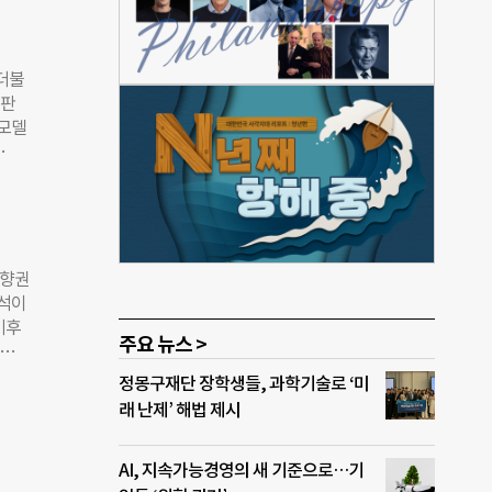
 더불
비판
리모델
라며
그런
 40
7일
이
영향권
 8
분석이
 수도
기후
주요 뉴스 >
천·경
통해
의한
 기후
정몽구재단 장학생들, 과학기술로 ‘미
 대구
특정
래 난제’ 해법 제시
 그친
대구의
부했
일수는
코스닥
AI, 지속가능경영의 새 기준으로…기
 여