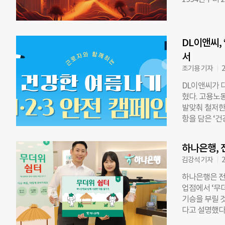
을 공지할 예
시 거주 인구수
염으로부터 시
늘었다. 199
염의 경우, 
6488일에 달
터로서 기능할
DL이앤씨,
이다.(2004
스터머부문장 
서울은 30년 
서
를 부에노스아이
조기용 기자
2
년 동안의 선형
DL이앤씨가 
으로 기온이 3
혔다. 고용노
포했다. 이에 
발맞춰 철저한
그늘진 곳에서
항을 담은 ‘건
한 건물 및 
령자, 고혈압 
있다고 짚었다
타임 시간을 
다고 언급했다
하나은행, 
이 저하되는 
조치를 취하지
김강석 기자
2
한다. DL이
우∙태풍 시 
하나은행은 전
든 현장에서 
업점에서 ‘무
속적인 지원 
기승을 부릴 
화를 위해 노
다고 설명했다
시스템으로 스
쾌적한 휴식공