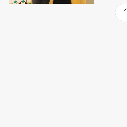
장해가 발생할
국 영업점에서 
사용을 독려하
니어도 누구나
이벤트를 진행
는 “올해 평
트를 제공하는
쉼터를 선제적
포 DL이앤씨
도 쉬어갈 수
기자 kim_ks0