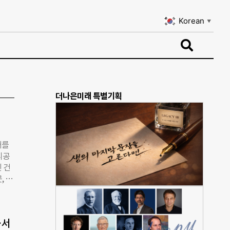
Korean
▼
Korean
▼
더나은미래 특별기획
터를
피공
 건
, 대
별 명
로 정
 지자
…서