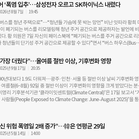
넘어 ‘폭염 입추’…삼성전자 오르고 SK하이닉스 내렸다
026년 8월 7일
19:45
 버스를 청년 주택으로”…“청년들 가슴에 못 박는 망언” 비난 잇따라 황희
이 폐기되는 버스를 리모델링해 청년 주거 공간으로 제공하자는 발언에 
있다. 황 의원은 7일 자신의 페이스북에 “폐기되는 버스를 주거 공간으로 
 청년들의 단기성 주거 공간으로 제공할 수 있다”면서 “버스 하우스(Bus
제안한다”고 적었다. 이후 야권에서는 “청년들의 가슴에 못을 박는 망언”이
언을 비판했다. 그러자 황 의원은 “순수한 아이디어 차원”이라며 “정부가 
 가장 더웠다”…올여름 절반 이상, 기후변화 영향
다는 것은 아님을 밝힌다”라고 해명했다. ◇가장 뜨거운 ‘폭염 立秋’…서울
025년 9월 17일
20:35
상 입추(立秋)가 무색하게 서울 낮 기온이 40도를 넘는 폭염이 이어졌다. 
상관측장비(AWS) 관측에 따르면 이날 오후3시28분경 서울 노원구 기온
990년대보다 1.9도 더워져…광주·인천·서울 등 절반 이상 날씨 기후변화 
했다. 서울 내 관측 지점에서 40도를 넘은 것은 지난 2018년 8월 1일 이후 약
여름철(6~8월) 92일 중 절반 이상이 기후변화의 영향을 크게 받았다는 
염이 연일 이어지고 있는 가운데 단비 소식이 전해졌다. 기상청은 8일 오후
영리 기후분석기관 ‘클라이밋센트럴(Climate Central)’은 17일 보고서 ‘
, 충청권, 전라권 내륙, 경상권 내륙에 소나기가 내리는 곳이 있겠으며, 인
들(People Exposed to Climate Change: June–August 2025)’을 
 저녁까지 비가 내릴 것으로 예상된다고 밝혔다. 다만 기상청은 소나기에 
 계절 평균기온은 1990년대보다 1.9도 높았다”며 “전체 기간 중 53일은
인천·경기, 강원 내륙, 대전·세종·충남, 충북, 전북 내륙, 광주·전남 내륙,
ate Shift Index·CSI)가 2레벨 이상을 기록했다”고 밝혔다. 이는 폭염 등 
경남 북서 내륙 각 5∼40㎜가 예상돼 일시적으로 기온이 내려가겠지만 비가
생 가능성을 기후변화가 두 배 이상 높였다는 의미다. 도시별로는 수원·
은 상태에서 다시 기온이 오르므로 건강 관리에 각별한 유의해야 한다고 당
임신 위험 폭염일 2배 증가”…韓은 연평균 29일
 1990년대 대비 2.1도 상승했고, 서울은 1.9도 높았다. CSI 2레벨 이상 
자 오르고 SK하이닉스 내려…코스닥은 6거래일 만에 하락 7일 코스피와 
인천 59일, 서울 54일로 집계됐다. 올여름 내내 전국 곳곳에서 “예전과는 다른
025년 5월 14일
14:00
림세를 보였다.