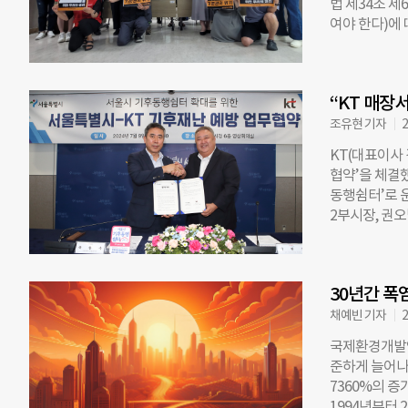
법 제34조 
큰 타격을 입
여야 한다)에
한 회복력 경제
난이 돼 일상
는 세계 각국
금의 기후재난
로벌 이정표를
약한 생명부터 
의 생산과 소비
“KT 매장
지 못했다는 
이행하는 것이 
오송참사는 공
조유현 기자
2
와 적절한 처벌
KT(대표이사
노동자 “건설
협약’을 체결했
옆에서 건설 
동행쉼터’로 
가 있지만, 
2부시장, 권
정 수준을 넘
언제든 편하게
검침해도 된다
확대하고 있다
지만, 노동 
피시설로 운영
따랐는데 징계
30년간 폭
불편을 해소하
김지수 배달노동
동행쉼터로 지
채예빈 기자
2
든 지정된 서울
국제환경개발연
는 쉼터에 방
준하게 늘어나
매장은 시민들이
7360%의 증
는 모바일 ‘
1994년부터 