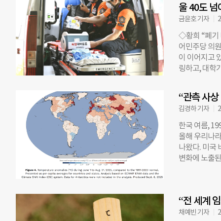
울 40도 
금윤호 기자
2
◇황희 “폐기
어민주당 의원
이 이어지고 
링하고, 대학가
House)를 
황 의원의 발
“관측 사상
정책을 추진한
김경하 기자
2
도 넘었다 절기
기상청 자동기
한국 여름, 1
40.2도를 기록
올해 우리나라 
년 만이다. 폭
나왔다. 미국 비
권과 강원 내륙
변화에 노출된 사람
기 서해안에는
“올여름 한국의
강수량은 서울·
전환지수(Clim
·경북 내륙, 
기상현상의 발
뒤 습도가 높
“전 세계 
여름 평균기온이
다. ◇삼성전
광주 63일, 
채예빈 기자
2
이 나란히 내