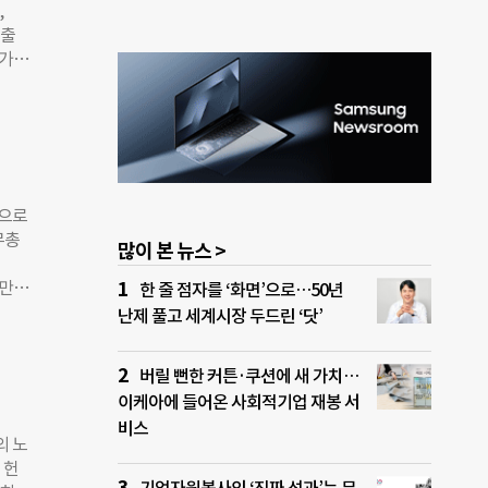
,
샀더
노출
 국지
 가장
 여
뒤를
도 했
온을
이야기
다.
적으로
 해당
해
상으로
고 설
무총
많이 본 뉴스 >
 아
질환
아 만든
한 줄 점자를 ‘화면’으로…50년
다.
엘리뇨
난제 풀고 세계시장 두드린 ‘닷’
폭염으
 향후
은 펀
 날로
버릴 뻔한 커튼·쿠션에 새 가치…
면
이케아에 들어온 사회적기업 재봉 서
년 폭
비스
인한
의 노
고서
 헌
 더욱