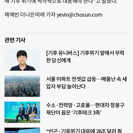
해 기후 위기에 적극적으로 대응해야 한다”고 말했다.
채예빈 더나은미래 기자 yevin@chosun.com
관련 기사
[기후 유니버스] 기후위기 앞에서 무력
한 당신에게
서울 아파트 전셋값 급등…매물난 속 세
입자 부담 늘어난다
수소·전력망·고효율…현대차 정몽구
재단이 꼽은 ‘기후테크 3축’
“빈곤·기후위기 대응에 26조 달러 필