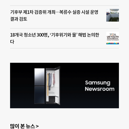
기후부 제1차 검증위 개최…복류수 실증 시설 운영
결과 검토
18개국 청소년 300명, ‘기후위기와 물’ 해법 논의한
다
많이 본 뉴스 >