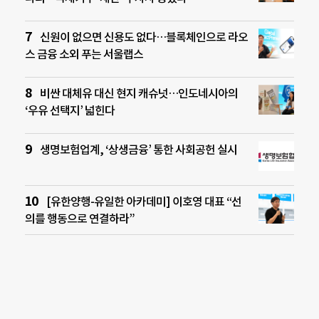
신원이 없으면 신용도 없다…블록체인으로 라오
스 금융 소외 푸는 서울랩스
비싼 대체유 대신 현지 캐슈넛…인도네시아의
‘우유 선택지’ 넓힌다
생명보험업계, ‘상생금융’ 통한 사회공헌 실시
[유한양행-유일한 아카데미] 이호영 대표 “선
의를 행동으로 연결하라”