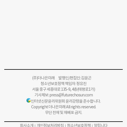
(주)더나은미래 발행인/편집인: 김윤곤
청소년보호정책 책임자: 정유진
서울 중구 세종대로 135-9, 4층(태평로1가)
기사제보:
press@futurechosun.com
인터넷신문윤리위원회 윤리강령을 준수합니다.
Copyright 더나은미래 All rights reserved.
무단 전재 및 재배포 금지.
회사소개
개인정보처리방침
청소년보호정책
알립니다