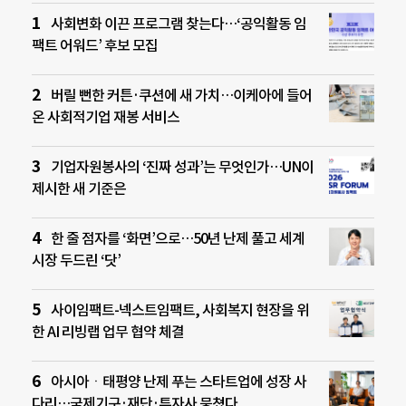
사회변화 이끈 프로그램 찾는다…‘공익활동 임
팩트 어워드’ 후보 모집
버릴 뻔한 커튼·쿠션에 새 가치…이케아에 들어
온 사회적기업 재봉 서비스
기업자원봉사의 ‘진짜 성과’는 무엇인가…UN이
제시한 새 기준은
한 줄 점자를 ‘화면’으로…50년 난제 풀고 세계
시장 두드린 ‘닷’
사이임팩트-넥스트임팩트, 사회복지 현장을 위
한 AI 리빙랩 업무 협약 체결
아시아ㆍ태평양 난제 푸는 스타트업에 성장 사
다리…국제기구·재단·투자사 뭉쳤다