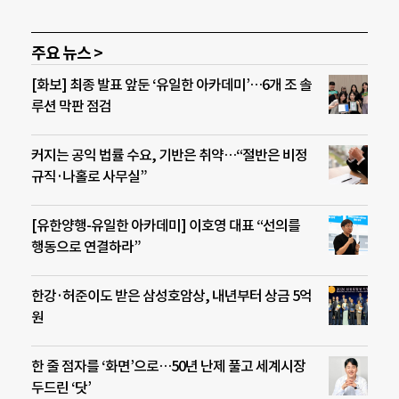
주요 뉴스 >
[화보] 최종 발표 앞둔 ‘유일한 아카데미’…6개 조 솔
루션 막판 점검
커지는 공익 법률 수요, 기반은 취약…“절반은 비정
규직·나홀로 사무실”
[유한양행-유일한 아카데미] 이호영 대표 “선의를
행동으로 연결하라”
한강·허준이도 받은 삼성호암상, 내년부터 상금 5억
원
한 줄 점자를 ‘화면’으로…50년 난제 풀고 세계시장
두드린 ‘닷’