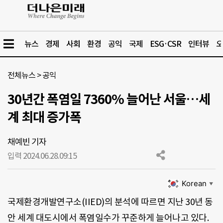
뉴스
경제
사회
환경
공익
국제
ESG·CSR
인터뷰
오
전체뉴스
>
공익
30년간 폭염일 7360% 늘어난 서울…세
계 최대 증가폭
채예빈 기자
입력 2024.06.28.
09:15
Korean
▼
국제환경개발연구소(IIED)의 분석에 따르면 지난 30년 동
안 세계 대도시에서 폭염일수가 꾸준하게 늘어나고 있다.