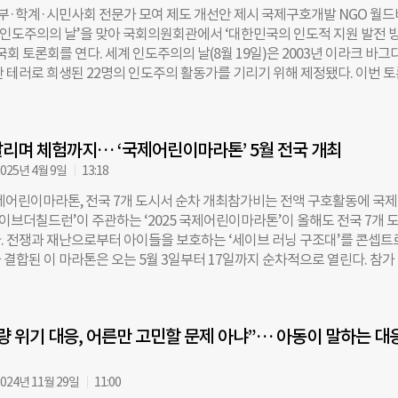
구에 남아 있다. 국경없는의사회는 의료 자원과 수용 여력이 있는 국가들이
정부·학계·시민사회 전문가 모여 제도 개선안 제시 국제구호개발 NGO 월
받아들이기 위한 노력을 시급히 확대해야 한다고 강조했다. 현재 의료 대피 
계 인도주의의 날’을 맞아 국회의원회관에서 ‘대한민국의 인도적 지원 발전 
극히 제한적이며, 환자를 받아주는 국가 자체도 매우 적다. 일부 국가는 특정
국회 토론회를 연다. 세계 인도주의의 날(8월 19일)은 2003년 이라크 바그
 한해서만 환자를 수용하는 이른바 ‘선별적 수용’을 하고 있다. 닥터 하니 
탄 테러로 희생된 22명의 인도주의 활동가를 기리기 위해 제정됐다. 이번 
사회 프로젝트 코디네이터는 “대부분의 수용국은 아동을 우선하는데, 성
벌 지속가능발전·인도주의 포럼이 주최하고 월드비전이 주관한다. 국제개
 의료 후송은 종종 거부된다”며 “서류 작업, 보안 심사, 의료 검사까지 더
OC(국제개발협력민간협의회), 굿피플인터내셔널, 컨선월드와이드, 기아대책
치료는 계속 지연되고 있다”고 말했다. 엠마 캠벨 국경없는의사회 한국 사
참여한다. 행사는 이재정·안철수 국회의원(국회 글로벌 지속가능발전·인
송은 정치적 판단의 대상이 아니라 생명을 살리기
리며 체험까지… ‘국제어린이마라톤’ 5월 전국 개최
), 조명환 월드비전 회장의 개회사와 김진아 외교부 2차관의 축사로 시작된
 패널 토론, 질의응답 순으로 진행된다. 주제발표에는 이사벨 고메즈(Isab
025년 4월 9일
13:18
국제월드비전 재난관리 글로벌 총괄이 ‘글로벌 인도적 위기 현황과 국제사회의
국제어린이마라톤, 전국 7개 도시서 순차 개최참가비는 전액 구호활동에 국
 한재광 발전대안 피다 대표가 ‘인도적 대합의 이행을 위한 대한민국 인도적 
세이브더칠드런’이 주관하는 ‘2025 국제어린이마라톤’이 올해도 전국 7개 
 발표한다. 고메즈 총괄은 “인도적 대합의는 지속 가능한 인도주의 체계 구
. 전쟁과 재난으로부터 아이들을 보호하는 ‘세이브 러닝 구조대’를 콘셉트로
이라며 “현지화와 질 높은 지원을 통해 실현해야 한다”고 강조했다. 패널 
 결합된 이 마라톤은 오는 5월 3일부터 17일까지 순차적으로 열린다. 참가
학교 공공대학원 교수가 좌장을 맡고, 박명희 국회입법조사처 입법조사관,
마라톤 공식 홈페이지에서 오는 25일까지 선착순 접수한다. 모집 인원은 총
연구원 글로벌개발협력센터 소장, 이경주 KCOC 인도적지원부 부장, 남상
. 올해로 15회째를 맞는 이 행사는 치료와 예방이 가능한 질병으로 목숨을 
시민학교·옹호실 실장, 박종한 외교부 개발협력국 국장이 패널로 참여한다
 돕기 위해 2011년 처음 시작됐다. 지금까지 누적 참가자는 10만3700여
대한민국 인도적 지원 ODA는 5년 새 8배 증가했지만 효과성과 질적 논의는
량 위기 대응, 어른만 고민할 문제 아냐”… 아동이 말하는 대
해 마라톤은 5월 3일 대구(두류공원), 부산(삼락생태공원), 전주(농촌진흥청)
체 간 협력과 실행 전략 마련의 필요성을 지적했다. 토론회는 QR코드를 통
원)에서 시작해, 6일에는 서울(상암월드컵공원)과 안양(평촌중앙공원), 1
참석할 수 있으며, 월드비전 유튜브 채널에서 생중계된다. 조명환 월드비전
15 해양누리공원)에서 열린다. 참가자들은 4.2㎞의 미니 마라톤 코스를 달
024년 11월 29일
11:00
규모 자연재해와
속 아동들이 겪는 어려움을 몸소 체험한다. 코스 곳곳에 배치된 미션을 수행