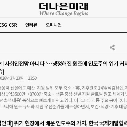
ESG·CSR
인터뷰
오피니언
계 사회안전망 아니다”…냉정해진 원조에 인도주의 위기 커
슈]
026년 3월 23일
13:53
대응국 신설에도 예산·지원 범위 모두 축소…英, 기후원조 14% 삭감유엔, 
상 1억3500만→8700만 축소…생존 중심 선별 지원 글로벌 원조 체계가 
‘선별적 대응’ 중심으로 빠르게 바뀌고 있다. 미국과 영국 등 주요 공여국이
 고려해 원조 규모와 지원 우선순위를 재조정하면서, 보건·식량·기후 대응
고 취약국의 피해가 커질 수 있다는 우려가 나온다. 미국 국무부는 3월 전
주의 위기 대응을 총괄하는 ‘재난 및 인도주의 대응국(Bureau of Disast
언대] 위기 현장에서 배운 인도주의 가치, 한국 국제개발협
itarian Response)’을 신설했다. 국무부는 3월 23일(현지시각) 관보를 통해