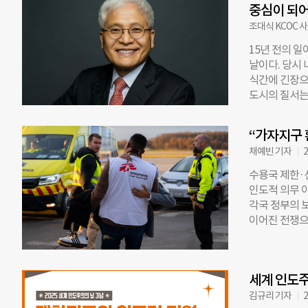
중심이 되
및 인도주의 대
한을 위임한다고
조대식 KCOC 
54억 달러(한
15년 전의 
트럼프 행정부는
날이다. 당시
다. 기존 US
식간에 긴장으
왔다. 이에 비
도시의 질서는
따르면 관계자
한국인과 한국
응하는 것이 
우리 기업 직
된 문제라면 
“가자지구 
들의 안전은 
“동맹국과
채예빈 기자
2
면 육로를 찾
탈출 경로를 
수용국 제한·선
르는 순간 안
인도적 의무 
을 지나 결국 
각국 정부의 
현실을 마주했
이어진 전쟁으
길조차 막혀 
를 받지 못한 
다. 그들의 
신부전 등 생
누구인지를 분
없다는 설명이다
한 교훈을 남
세계 인도주
구에서 해외로 
존엄을 지키는
은 아랍에미리
김규리 기자
2