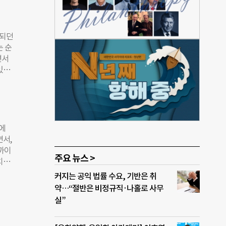
 권
간 약
앞서
작되던
통합했
는 순
수행해
면서
도에
있던
에 대
하던
 관련
서 이
”라며
 막히
모든
에 오
부에
 순간
면서,
다른
까이
주요 뉴스 >
가는
치료
 있었
 암,
커지는 공익 법률 수요, 기반은 취
들이
 수
약…“절반은 비정규직·나홀로 사무
 분명
가자지
실”
생명과
00명
 기