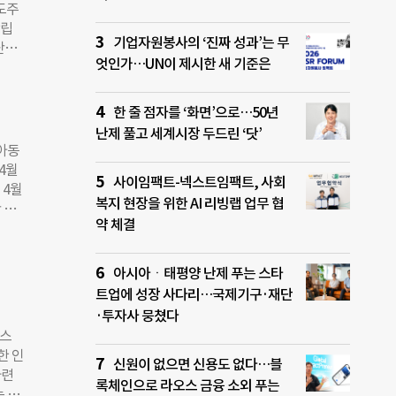
도주
보완
창립
지 않
기업자원봉사의 ‘진짜 성과’는 무
단체
팬데믹
엇인가…UN이 제시한 새 기준은
넘을
”고
인도
 실
는 것
한 줄 점자를 ‘화면’으로…50년
수 의
난제 풀고 세계시장 두드린 ‘닷’
인류
아동
이재
4월
사이임팩트-넥스트임팩트, 사회
있는
 4월
 바
복지 현장을 위한 AI 리빙랩 업무 협
 행
일·
약 체결
 건
 더
또한
·최
대상
아시아ㆍ태평양 난제 푸는 스타
. ◇
이후로
트업에 성장 사다리…국제기구·재단
다양한
 보
·투자사 뭉쳤다
)·빌
자행
우스
유엔세
, 수
한 인
의사
력에
신원이 없으면 신용도 없다…블
마련
칠드
인도
록체인으로 라오스 금융 소외 푸는
는 최