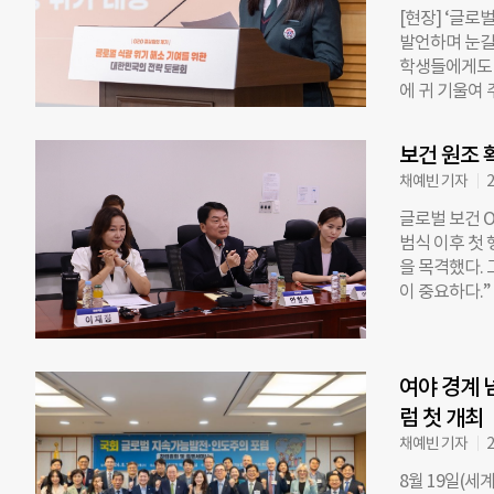
[현장] ‘글
인도적 지원의
발언하며 눈길
는 체험 부스
학생들에게도 
런 인도적 지
에 귀 기울여 
념품이 제공되
한 대한민국의
긴급구호 활동
관한 식량위기
뉴스, 안양시
보건 원조 
벌 식량 위기
채예빈 기자
2
세계 식량 위기
이 동참했다. 
글로벌 보건 
있다는 사실에
범식 이후 첫 
에도 영향을 
을 목격했다.
으면 아동이 
이 중요하다.”
비에 매몰된 
안 모색 회의
그램을 더 많
여의도 국회의
로벌 식량 위
가 열렸다. 
참여 기회를 
여야 경계 
개발을 적극적
토론회는 국회
주당 의원이 
럼 첫 개최
난 19일에 있
채예빈 기자
2
대비혁신연합(
8월 19일(세
국제협력에 적