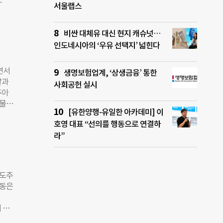
책이
 됐으
서울랩스
 지
오로
 아
오디오
독특
 최악
국경
비싼 대체유 대신 현지 캐슈넛…
과하
운지
인도네시아의 ‘우유 선택지’ 넓힌다
 현
경없
면서
생명보험업계, ‘상생금융’ 통한
국경
발과
사회공헌 실시
쇼에서
푸아
인도
호물자
없는
[유한양행-유일한 아카데미] 이
인 화
사무
호영 대표 “선의를 행동으로 연결하
정비
 신
라”
담수
이 순
담수화
사회
제개발
하우
(약
인도주
들은
운동은
밀려
 붕
 인
라고
동을