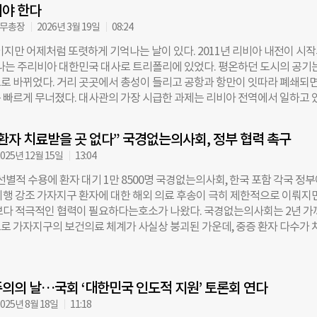
어야 한다
응 담당 차관보에게 국제 재난 지원, 글로벌 식량 안보, 인도주의 대응 관련
 밝혔다. 새 조직은 약 200명 규모로 전 세계 12개 거점에서 운영되며 연
사무총장
2026년 3월 19일
08:24
화 약 8조1500억 원) 예산으로 ‘생명 구호’ 중심 지원에 집중할 예정이다. 
일이지만 어제처럼 또렷하게 기억나는 날이 있다. 2011년 리비아 내전이 시
 2025년 미국 국제개발처(USAID)를 해체하고 관련 기능을 국무부로 
 나는 주리비아 대한민국 대사로 트리폴리에 있었다. 평온하던 도시의 공기
AID는 연간 약 400억 달러(한화 약 60조 원) 규모의 개발·인도주의 사업을 
로 바뀌었다. 거리 곳곳에서 총성이 들리고 공항과 항만이 잇따라 폐쇄되
해 새 조직은 예산 규모와 지원 범위가 모두 축소됐다. 3월 20일 로이터 보
 빠르게 무너졌다. 대사관의 가장 시급한 과제는 리비아 전역에서 일하고 
는 “우리는 대응 대상을 더 신중하게 선택할 것”이라며 “모든 재난과 위기
 기업 직원들의 안전한 탈출이었다. 당시 리비아에는 건설 현장에서 근무
미국의 책임은 아니며, 특히 미국의 적대 세력이나 미국을 증오하는 집단이
원 약 1만4천 명이 체류하고 있었다. 통신이 불안정해지고 공항이 폐쇄되면
더욱 그렇다”고 전했다. 이어 “우리는 세계의 경찰도, 사회안전망도 아니다
환자 치료받을 곳 없다” 국경없는의사회, 정부 협력 촉구
순식간에 불확실해졌다. 시간은 많지 않았다. 공항이 막히면 항구를, 항구가
025년 12월 15일
13:04
아야 했다. 우리는 현지 정부와 국제기구, 여러 국가들과 협력하며 가능한 
모색했다. 도시의 긴장은 계속 높아지고 있었지만 탈출 항공기와 선박, 버스
별적 수용에 환자 대기 1만 8500명 국경없는의사회, 한국 포함 각국 정
도의 한숨을 내쉬던 사람들의 모습은 지금도 잊히지 않는다. 수많은 긴박한
이행 강조 가자지구 환자에 대한 해외 의료 후송이 극히 제한적으로 이뤄지
1만4천여 명을 안전하게 탈출시킬 수 있었다. 그러나 그 과정에서 나는 또 
보다 적극적인 협력이 필요하다는호소가 나왔다. 국경없는의사회는 2년 가
다. 분쟁 속에서 집을 떠나야 했던 수십만 명의 리비아 시민들, 병원으로 
로 가자지구의 보건의료 체계가 사실상 붕괴된 가운데, 중증 환자 다수가 
치료를 받지 못하던 환자들, 식량과 물을 구하지 못해 불안에 떨던 가족들이
채 대기 상태에 놓여 있다고 밝혔다. 총탄과 폭격으로 인한 복합 외상은 물론
모습은 전쟁과 재난이 닥쳤을 때 가장 먼저, 그리고 가장 크게 고통받는 사람
명을 위협하는 질환을 앓고 있지만, 현지에서는 더 이상 적절한 치료를 받을
명히 보여주었다. 언제나 평범한 시민들이었다. 그 경험은 나에게 한 가지
. 세계보건기구(WHO)에 따르면 2023년 10월 7일부터 이달 4일까지 
겼다. 위기의 순간에 가장 중요한 것은 국적이나 이해관계를 넘어 사람의 
의의 날…국회 ‘대한민국 인도적 지원’ 토론회 연다
의료 후송된 환자는 약 1만 620명이다. 이 가운데 약 6400명은 이집트, 15
 일이라는 사실이다.
트, 970명은 카타르로 이송됐다. 그러나 여전히 수천 명의 환자들이 치료를
025년 8월 18일
11:18