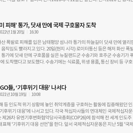
·초록우산·컨선월드와이드한국·하트-하트 인터내셔널·희망친구 기아대
하고, 1800만명은 학교에 못 간다. 400만명은 강제로 집을 떠나 피난민이
생한 인도적위기 상황에서의 국경없는의사회 활동 사진 100여점이 전시된다.
업 중에서는 LG전자·SK 바이오사이언스·SK SUPEX 추구협의회·유바이
귀 현상으로 5세 미만 아동이 대부분인 500만명이 급성 영양실조에 놓였다.
 10년째 지속하는 중앙아프리카공화국 내전의 상흔을 담은 사진과 함께 
한화에어로스페이스·현대차가 동참한다. 조태열 외교부 장관은 “우리의 
장은 인도적지원을 넘은 정치적 해결책이 필요하다 강조했다. 그는 “수단은
상영하고, 지중해에 고립된 해상 난민을 조명한다. 지상 3층에서는 최근 
 글로벌 사우스(Global South·주로 남반구나 북반구의 저위도에 위치한
 상황에 부닥쳤지만, 수단에 투입된 인도적기금은 실제 필요의 16%에 불
미 피해’ 통가, 닷새 만에 국제 구호물자 도착
동을 마치고 귀국한 한국 구호활동가들의 모습을 만나볼 수 있다. 4층 라
 당사자들은
양한 부대행사가 진행된다. 오는 16일에는 지중해 해상 난민 수색구조활동
022년 1월 20일
16:30
동한 니콜라스 파파크리소스토무 국경없는의사회 구호활동가, 송경아 국
화산 폭발로 피해를 입은 남태평양 섬나라 통가의 하늘길이 닷새 만에 열리
 구호활동가가 스페셜토크쇼를 펼친다. 파파크리소스토무 구호활동가는 
 움직임도 빨라지고 있다. 20일(현지 시각) 로이터통신 등은 해저 화산 폭
글라데시 로힝야 난민캠프 현장책임자를 역임하기도 했다. 이들은 토크
 통가에 닷새 만에 구호품을 실은 뉴질랜드군 수송기와 호주군 수송기가 
맞은 로힝야 난민 위기상황과 활동 경험에 대해 이야기를 나눈다. 17일에는 
에 도착했다고 보도했다. 수송기에는 식료품, 위생 용품, 통신 장비 등 구
장의 지도를 함께 그리는 참여형 봉사활동 ‘매파톤’ 행사가, 19일에는 국경
로 알려졌다. 이날 통가 본섬의 푸아모투 국제공항은 사고 이후 활주로에 쌓
동가 채용설명회 등이 진행될 예정이다. 엠마 캠벨 국경없는의사회 한국
면서 항공기 이착륙 업무를 재개했다. 바닷길도 본섬의 통가타푸항을 재
 “MSF하우스는 ‘눈앞의 생명을 살리는 것만큼 중요한 것은 없다’는 우리의
할 수 있게 했다. 25만 리터의 식수와 바닷물에서 염분을 제거할 수 있는 
지지해 주시는 모든 분을 위해 마련한 공간”이라며 “이번 행사를 통해 지금 
GO들, ‘기후위기 대응’ 나서다
호 물품을 실은 뉴질랜드 해군 함선 2척도 21일 통가에 도착할 예정이다. 
고 있는 인도주의 위기 상황에 대해 더 많은 사람이 인식하고 국경없는의
7만 리터의 식수를 생산할 수 있다. 호주·뉴질랜드의 지원에 이어 미국 국
021년 10월 19일
10:08
하는 계기가 되길 바란다”고 말했다. 행사에 대한 더 자세한 내용은 MSF 
는 10만 달러(약 1억2000만원)의 긴급 지원금을 승인했다. 일본은 100만 달러
에서
 재해 등 인도적 위기 상황에 놓인 취약계층을 구호하는 활동에 집중해왔던 
원)와 식수, 화산재 청소 장비 등을 지원할 예정이라 밝혔다. 현재 통가 주민
 ‘기후위기 대응’에 나서고 있다. 각국 적십자사들의 연대체인 국제적십자
을 겪고 있다. 이번 재난으로 빗물을 활용한 식수원이 화산재와 쓰나미로 
는 제26차 유엔기후변화협약당사국총회(COP26)에 참석해 전 세계 인도주
오염된 탓이다. 스테판 뒤자리크 유엔 대변인은 “화산 대폭발로 인해 주택이
대표해 ‘기후위기 대응 선언’을 한다. 앞서 국제적십자운동은 지난 5월 ‘국제
 끊기는 문제도 있지만, 생명과 직결된 식수 부족이 가장 심각한 상황”이
 위한 기후·환경 헌장’을 발표했다. 기후와 환경을 고려하는 인도주의 활