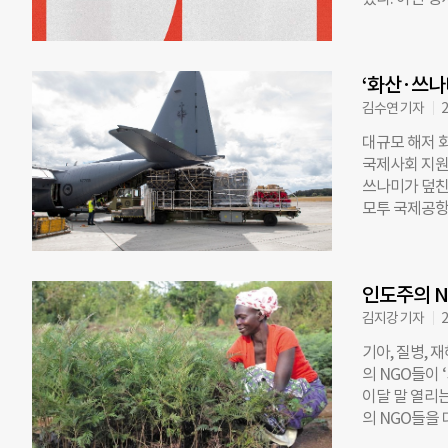
런·월드비전
적 지원이 필요
근 5년간 발
함께한다. 기
며, 식료품 품
하 1층에서는
직스·포스코·
리프 누르 소
다큐멘터리를 
한 개발 경험은
의 인도주의적
‘화산·쓰나
없는의사회 활
다”며 “분쟁
공간에서는 다
김수연 기자
2
장책임자로 활
대규모 해저 
는의사회 한국
국제사회 지원
없는의사회 방
쓰나미가 덮친
올해 6년을 
모투 국제공항
주의 위기 현
가 실린 것으
의사회 구호활
산재를 제거하
소 사무총장은
해 선박이 정박
념과 활동을 
인도주의 N
화 장치 등 구
간에도 계속되
장치로 하루 
김지강 기자
2
의 활동에 동참
처(USAID)
스 웹사이트
기아, 질병,
11억9000만
의 NGO들이
극심한 식수난
이달 말 열리
든 바닷물에 
의 NGO들을 
괴되고 통신이
도주의 기구를