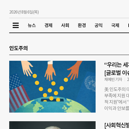
2026년 8월 6일(목)
뉴스
경제
사회
환경
공익
국제
인도주의
“우리는 세
[글로벌 이
채예빈 기자
2
美 인도주의 
부족에 지원 대
적 지원’에서 
이익과 안보를
필수 지원이 줄
자연재해와 인도
[사회혁신발
and Human