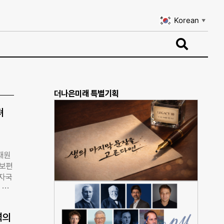
Korean
▼
Korean
▼
더나은미래 특별기획
져
재원
‘보편
 자국
 등
 세계
er
력의
 재난