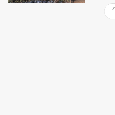
했다. 이에 
위해 NGO들이
도 본격화되고 
계 인도주의 
현장을 찾아 주
비타트 등 국
이유는 기후위
(WMO)에 따
했고, 같은 기
됐다. 홍수 피
3000만명이
재해 발생 당
홍수나 가뭄이
대응 사업에 
업을 기획하고
교육, 긴급 
사업의 하나로
로 나무와