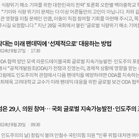
로벌 식량위기 해소 기여를 위한 대한민국의 전략’ 토론회 오한별 백마중학교 
 의미를 되새기게 된다. 현장에는 아동보호와 긴급구호의 실제 사례를 소
 “기아와 식량 위기의 문제는 더 이상 어른들만의 고민이 아닙니다. 저와 
도 마련된다. 참가비는 1인당 2만원이다. 마라톤 홈페이지를 통해 세이브더
큰 영향을 미칠 문제인 만큼, 아동이 직접 참여할 기회를 마련해 주시고, 
원 사업에 일시 후원하면 자동으로 참가 신청이 완료된다. 참가자에게는 완
주시길 요청합니다.” 지난 28일 국회에서 열린 ‘글로벌 식량위기 해소 기여
며, 구조대 콘셉트의 유니폼을 입고 개성 있게 참여할 수 있다. 후원금은 
 전략’ 토론회에서 백마중학교 오한별 학생이 말했다. 오 학생은 월드비전
에 쓰이며, 기부금 영수증도 발급된다. 이번 마라톤은 세이브더칠드런과 
 캠페인 ‘이너프(ENOUGH)’에 참여한 경험을 바탕으로 아동의 관점에서 
, 경상남도교육청, 현대위아가 공동 주최한다. 채예빈 더나은미래 기자
확대는 미래 팬데믹에 ‘선제적으로’ 대응하는 방법
 대응 방안을 제언했다. 이너프 캠페인은 학생들이 메시지가 적힌 판을 들고
024년 8월 27일
17:30
 상황과 주요 원인을 알리는 캠페인으로, 전국 200개 중∙고등학교 3만643
오 학생은 “나에게 당연했던 한 끼 식사가 지구 어딘가에서는 간절한 일이 
ODA 협력 방안 모색 라운드테이블국회 글로벌 지속가능발전·인도주의 포럼
 충격을 받았다”며 식량 위기가 단순히 생존의 문제가 아닌 아동의 교육과
행사 “공적개발원조(ODA)가 전쟁과 진영논리, 경제적 상황에 영향을 받는
미치는 문제라고 강조했다. 특히 학교 급식과 같은 기본적인 지원을 강화하
 그럼에도 인도주의적 관점에서 다음 팬데믹을 예방하려면 ODA를 지속하는
교육 대신 조혼이나 노동으로 내몰릴 위험이 커진다고 지적했다. 이어 “입시
 최재욱 고려대학교 교수가 미래 팬데믹 대응을 위한 글로벌 보건 ODA 협력
학생들이 주변 어려움에 관심을 가지기 어렵다”며 “세계 시민 교육과 같은 
에서 보건분야의 다자적인 협력과 지원이 중요하다고 강조했다. 8월 26일, 
은 학생들이 경험할 수 있도록 지원과 정책을 강화해달라”고 요청했다. 또한
원회관에서 ‘미래 팬데믹 대응을 위한 글로벌 보건 ODA 협력 방안 모색’ 
기와 기아 상황은 미래 세대인 우리에게도 큰 영향을 미친다”며 “정부가 아
전 세계적 전염병을 예방하기 위해서는 의료 공적개발원조(ODA)를 확대 및 
확대하고, 의사결정 과정에서 아동의 의견을 반영해야 한다”고 주장했다. 
넘은 29人 의원 참여… 국회 글로벌 지속가능발전·인도주의 
으로 해야 한다는 의견이 공유됐다. 안철수 국민의힘 의원과 이재정 더불
 글로벌 지속가능발전·인도주의 포럼, 월드비전,
이끄는 ‘국회 글로벌 지속가능발전·인도주의 포럼’이 이번 회의를 주최했다.
었던 창립식 이후 첫 번째 공식 행사며, 외교부, 보건복지부, 질병관리청, 전
024년 8월 20일
09:30
CEPI)이 함께 주관했다. 이번 회의는 대한민국이 신종 감염병 위기에 대
계 인도주의의 날) 창립식 열려 안철수 국민의힘 의원 “인류 위협 대처엔 여
극 동참하고 개발도상국의 보건의료체계 확립을 위한 지원을 늘려야 한다