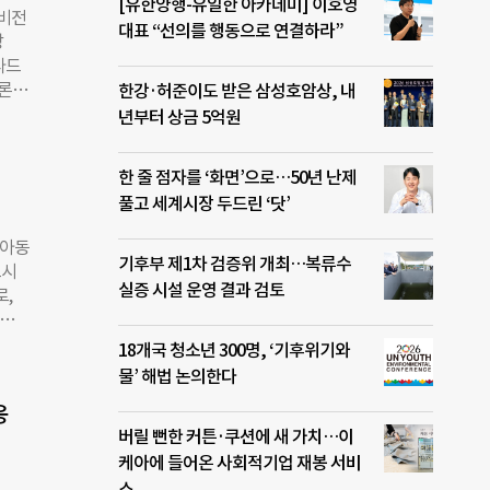
 더
[유한양행-유일한 아카데미] 이호영
드비전
및 후
대표 “선의를 행동으로 연결하라”
방
 질
다드
이슬
토론회
한강·허준이도 받은 삼성호암상, 내
인과
발협
년부터 상금 5억원
해지면
 등
무총장
도주의
한 줄 점자를 ‘화면’으로…50년 난제
다.
풀고 세계시장 두드린 ‘닷’
el
 대
제아동
지원
기후부 제1차 검증위 개최…복류수
도시
축을
실증 시설 운영 결과 검토
,
토론은
 신청
 한
 1
18개국 청소년 300명, ‘기후위기와
은
잃는
물’ 해법 논의한다
. 남
 명
 부
응
, 세
한 사
버릴 뻔한 커튼·쿠션에 새 가치…이
7일
 회장
케아에 들어온 사회적기업 재봉 서비
리며,
하며,
스