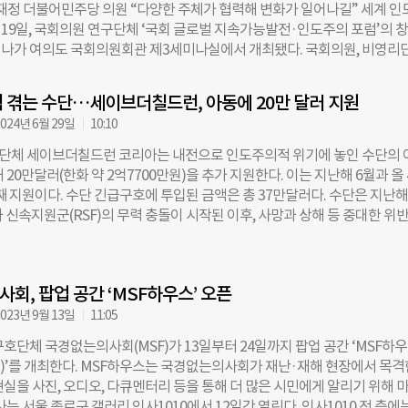
재정 더불어민주당 의원 “다양한 주체가 협력해 변화가 일어나길” 세계 인
렸다. 단순한 인도주의 지원을 넘어 개발도상국의 부족한 보건의료체계를 
 19일, 국회의원 연구단체 ‘국회 글로벌 지속가능발전·인도주의 포럼’의 
위험을 낮추자는 것이다. 안철수 의원은 개회사에서 “인류가 지금껏 접촉하
나가 여의도 국회의원회관 제3세미나실에서 개최됐다. 국회의원, 비영리
 160만 종에 달하는데 다음 팬데믹은 반드시 올 것”이라며 “세계적으로 
관계자 등 100여 명이 참석했다. 세미나실 뒤에 서서 듣는 청중이 10명이 
세워야 하고, 대한민국도 경제적 규모에 맞춰 기여를 적극적으로 해야 한다
가 가득했다. ‘국회 글로벌 지속가능발전·인도주의 포럼’은 인류가 당면한 
정 의원은 “이 자리에 정부부터 기업 관계자, 연구자까지 있는데 함께 소통해
 겪는 수단…세이브더칠드런, 아동에 20만 달러 지원
해결하고, 지구촌의 지속가능발전을 위한 정책 제언 및 입법 활동을 추진하
할 수 있는 방안을 도출하길 바란다”고 밝혔다. 주제발표를 맡은 송지선
024년 6월 29일
10:10
안철수 국민의힘 의원과 이재정 더불어민주당 의원이 주도해 창립했다. 안철
통해 “인류 위협에 대처하는 것엔 여야가 따로 없다”며 “입법활동을 통해 
체 세이브더칠드런 코리아는 내전으로 인도주의적 위기에 놓인 수단의 
인도주의를 드높이는 역할을 포럼이 할 것을 약속드린다”고 이야기했다. 
 20만달러(한화 약 2억7700만원)을 추가 지원한다. 이는 지난해 6월과 올 
글로벌 대한민국의 위상이 높아지는 데 있어 국회의원들이 머리를 맞댈 수 
째 지원이다. 수단 긴급구호에 투입된 금액은 총 37만달러다. 수단은 지난해
어졌다”며 “다양한 주체들이 함께하는 이 자리를 계기로 변화가 일어나길
 신속지원군(RSF)의 무력 충돌이 시작된 이후, 사망과 상해 등 중대한 위반
다. 포럼에 가입한 국회의원은 강훈식·김병주·김용민·민병덕·백혜련·이강
 아동이 6배 증가했다. UN에 따르면 아동에게 가해진 중대한 위반 행위의
·이재강·이재정·이해식·임미애·위성락·장경태·조정식·차지호·한준호
 306건에서 2023년에는 1721건으로 늘어났다. 피해아동은 1526명이다. 
원, 김건·김민전·김소희·김태호·나경원·안철수·유용원·인요한·조승환
 부상(764명), 강제 징집(200명) 외에도 여아 114명이 강간 혹은 성폭력의 
의원, 강경숙 조국혁신당 의원, 이주영 개혁신당 의원 등 총 29명에 달한다
회, 팝업 공간 ‘MSF하우스’ 오픈
는 유엔이 수단에서 분쟁 피해 내역을 체계적으로 수집하기 시작한 2006년 
·시민사회·기업 함께 모였다 이번 포럼은 국제기구, 시민사회, 기업 등 
한 가장 기록적인 폭력이다. 아리프 누르 세이브더칠드런 수단 사무소장은
023년 9월 13일
11:05
 함께한다. 국제기구 중에서는 국제이주기구(IOM)·국제적십자위원회(ICRC
 실제 수단 내 폭력의 극히 일부이며, 지난 1년간 수단에서 심각한 폭력이 
호단체 국경없는의사회(MSF)가 13일부터 24일까지 팝업 공간 ‘MSF하
계백신면역연합(GAVI)·유니세프(UNICEF)·유엔난민기구(UNHCR)·
지적했다. 올 초 세이브더칠드런과 ACLED 프로젝트가 분석한 자료에 따르면
SE)’를 개최한다. MSF하우스는 국경없는의사회가 재난·재해 현장에서 목격
FP)·전염병대비혁신연합(CEPI)이 협력한다. 시민사회에서는 국경없는
중 1명은 전선에서 불과 5km 이내에 거주하고 있다. 총격, 폭격, 공습 등 폭
현실을 사진, 오디오, 다큐멘터리 등을 통해 더 많은 시민에게 알리기 위해 
력민간협의회(KCOC)·굿네이버스·발전대안 피다 인터내셔널·세이브더
다. 전체 2200만여명의 수단 아동 중 절반이 넘는 1400만명은 긴급한 
사는 서울 종로구 갤러리 인사1010에서 12일간 열린다. 인사1010 전 층에