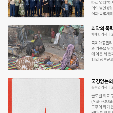
따로 없다”이
의식 아래 열
의의 날인 8월
해 팬데믹의 
식과 특별세미
은 바이러스만
종사자, 기업 
대응을 같이 
정도로, 열기
전했다. 이재
최악의 폭력
주의 위기를 
질적이고 실행
채예빈 기자
2
이 목표다. 
원은 축사를 
국제아동권리단
지속가능성과 
과 가족을 위해
정 의원은 “
에 이은 세 번
플랫폼이 만들
15일 정부군과
란다”고 전했
위의 대상이 된
이연희·이용선
수가 2022년
불어민주당 의
사망(480명),
형두 국민의힘 
국경없는의사
이 됐다. 이
국회·국제기구
수단에서 발생
김수연 기자
2
주체 25곳도
고서의 숫자는
글로벌 의료 구
게이츠 재단·세
되고 있다고 
(MSF HOU
계식량계획(W
단 아동 2명 
도주의 위기 
회·국제개발협
고스란히 노출된
됐다. 이번 행