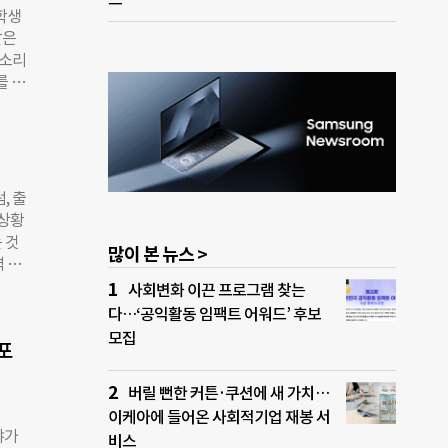
학생
개하
같은
칠드
목소리
주 기
를 위
전액
이 주
연합
글로
 전
6명
될 수
, 출
 미래
 상황
지 않
 것
많이 본 뉴스 >
 준
 방
프로
서울
사회변화 이끈 프로그램 찾는
 “글
회의
다…‘공익활동 임팩트 어워드’ 후보
동의
백신
모집
이번
포
어민
 지
버릴 뻔한 커튼·쿠션에 새 가치…
염병
이케아에 들어온 사회적기업 재봉 서
응하는
야가
는
비스