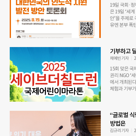
다리며 가자지
19일 국회·
많은 환자를 
은 19일 ‘세
송 목적지는 
안’을 주제로 
환이나 연령에
유엔 본부 폭
림 국경없는의
는 국회 글로
고령 환자들의
력학회, KC
서 환자들의 
이 후원으로 
은 “의료 후
기부하고 달
포럼 대표의원
이어 주제발표와
채예빈 기자
2
Gomes) 
15회 맞은 
응 방향’을,
권리 NGO ‘
발전 방안’을
에서 개최된다
위한 로드맵”
체험과 기부가
손혁상 경희대
은 국제어린이
승헌 한국행정
만800명이다
월드비전 세계
국내외 아동들을
상은 실장은 “
“글로벌 식
에 이른다. 올
족하다”며 주
종(세종호수공
방법은
전 신청으로 
에는 창원(3·
김규리 기자
2
은 “최근 대
전쟁과 재난 