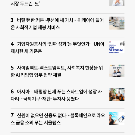
시장 두드린 ‘닷’
버릴 뻔한 커튼·쿠션에 새 가치…이케아에 들어
온 사회적기업 재봉 서비스
기업자원봉사의 ‘진짜 성과’는 무엇인가…UN이
제시한 새 기준은
사이임팩트-넥스트임팩트, 사회복지 현장을 위
한 AI 리빙랩 업무 협약 체결
아시아ㆍ태평양 난제 푸는 스타트업에 성장 사
다리…국제기구·재단·투자사 뭉쳤다
신원이 없으면 신용도 없다…블록체인으로 라오
스 금융 소외 푸는 서울랩스