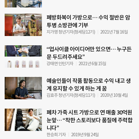
폐방화복이 가방으로… 수익 절반은 암
투병 소방관에 기부
지가영 청년기자(청세담12기)
2021년 7월 16일
“업사이클 아이디어만 있으면… 누구든
문 두드려주세요”
강태연 인턴기자
2021년 6월 15일
예술인들이 작품 활동으로 수익 내고 생
계 유지할 수 있게 하는 게 꿈
김효주 청년기자(청세담11기)
2020년 10월 4일
폐차 가죽 시트 가방으로 연 매출 30억원
눈앞… “착한 스토리보다 품질에 주력합
니다”
한승희 기자
2019년 9월 24일