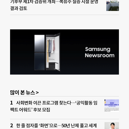
기후부 제1차 검증위 개최…복류수 실증 시설 운영
결과 검토
많이 본 뉴스 >
사회변화 이끈 프로그램 찾는다…‘공익활동 임
팩트 어워드’ 후보 모집
한 줄 점자를 ‘화면’으로…50년 난제 풀고 세계