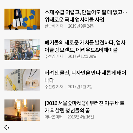
소재 수급 어렵고, 만들어도 팔 데 없고…
위태로운 국내 업사이클 사업
한승희 기자
2019년 9월 24일
폐기물의 새로운 가치를 발견하다, 업사
이클링 브랜드, 메리우드&비페이블
주선영 기자
2017년 12월 29일
버려진 물건, 디자인을 만나 새롭게 태어
나다
주선영 기자
2017년 1월 2일
[2016 서울숲마켓③] 부러진 야구 배트
가 되살린 청년들의 꿈
더나은미래
2016년 4월 16일