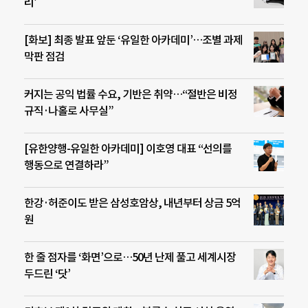
리’
[화보] 최종 발표 앞둔 ‘유일한 아카데미’…조별 과제
막판 점검
커지는 공익 법률 수요, 기반은 취약…“절반은 비정
규직·나홀로 사무실”
[유한양행-유일한 아카데미] 이호영 대표 “선의를
행동으로 연결하라”
한강·허준이도 받은 삼성호암상, 내년부터 상금 5억
원
한 줄 점자를 ‘화면’으로…50년 난제 풀고 세계시장
두드린 ‘닷’