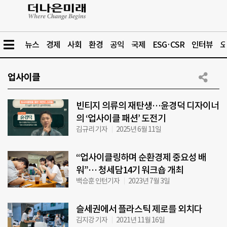
뉴스
경제
사회
환경
공익
국제
ESG·CSR
인터뷰
오
업사이클
빈티지 의류의 재탄생…윤경덕 디자이너
의 ‘업사이클 패션’ 도전기
김규리 기자
2025년 6월 11일
“업사이클링하며 순환경제 중요성 배
워”… 청세담14기 워크숍 개최
백승훈 인턴기자
2023년 7월 3일
슬세권에서 플라스틱 제로를 외치다
김지강 기자
2021년 11월 16일