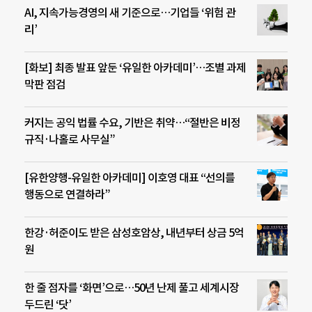
AI, 지속가능경영의 새 기준으로…기업들 ‘위험 관
리’
[화보] 최종 발표 앞둔 ‘유일한 아카데미’…조별 과제
막판 점검
커지는 공익 법률 수요, 기반은 취약…“절반은 비정
규직·나홀로 사무실”
[유한양행-유일한 아카데미] 이호영 대표 “선의를
행동으로 연결하라”
한강·허준이도 받은 삼성호암상, 내년부터 상금 5억
원
한 줄 점자를 ‘화면’으로…50년 난제 풀고 세계시장
두드린 ‘닷’