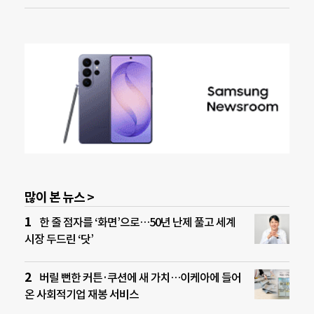
많이 본 뉴스 >
한 줄 점자를 ‘화면’으로…50년 난제 풀고 세계
시장 두드린 ‘닷’
버릴 뻔한 커튼·쿠션에 새 가치…이케아에 들어
온 사회적기업 재봉 서비스