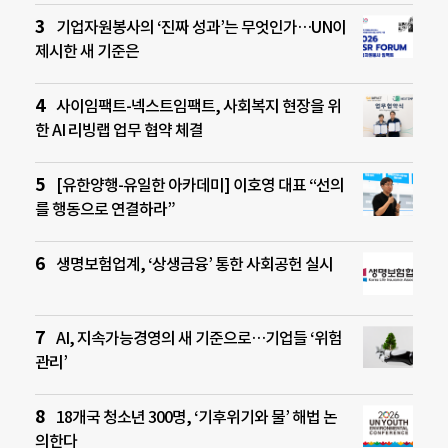
기업자원봉사의 ‘진짜 성과’는 무엇인가…UN이
제시한 새 기준은
사이임팩트-넥스트임팩트, 사회복지 현장을 위
한 AI 리빙랩 업무 협약 체결
[유한양행-유일한 아카데미] 이호영 대표 “선의
를 행동으로 연결하라”
생명보험업계, ‘상생금융’ 통한 사회공헌 실시
AI, 지속가능경영의 새 기준으로…기업들 ‘위험
관리’
18개국 청소년 300명, ‘기후위기와 물’ 해법 논
의한다