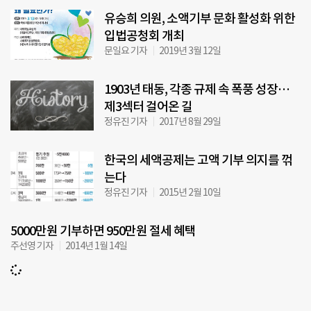
유승희 의원, 소액기부 문화 활성화 위한
입법공청회 개최
문일요 기자
2019년 3월 12일
1903년 태동, 각종 규제 속 폭풍 성장…
제3섹터 걸어온 길
정유진 기자
2017년 8월 29일
한국의 세액공제는 고액 기부 의지를 꺾
는다
정유진 기자
2015년 2월 10일
5000만원 기부하면 950만원 절세 혜택
주선영 기자
2014년 1월 14일