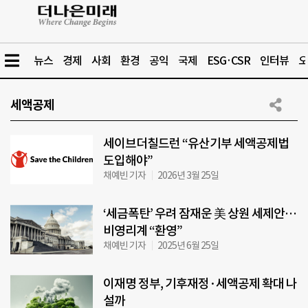
뉴스
경제
사회
환경
공익
국제
ESG·CSR
인터뷰
오
세액공제
세이브더칠드런 “유산기부 세액공제법
도입해야”
채예빈 기자
2026년 3월 25일
‘세금폭탄’ 우려 잠재운 美 상원 세제안…
비영리계 “환영”
채예빈 기자
2025년 6월 25일
이재명 정부, 기후재정·세액공제 확대 나
설까