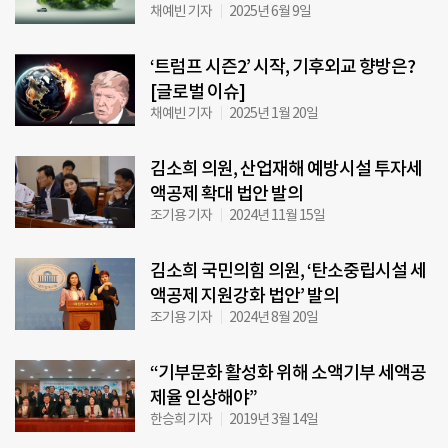
채예빈 기자
2025년 6월 9일
‘트럼프 시즌2’ 시작, 기후외교 향방은?
[글로벌 이슈]
채예빈 기자
2025년 1월 20일
김소희 의원, 산업재해 예방시설 투자세
액공제 확대 법안 발의
조기용 기자
2024년 11월 15일
김소희 국민의힘 의원, ‘탄소중립시설 세
액공제 지원강화 법안’ 발의
조기용 기자
2024년 8월 20일
“기부문화 활성화 위해 소액기부 세액공
제율 인상해야”
한승희 기자
2019년 3월 14일