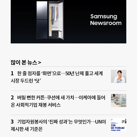
많이 본 뉴스 >
한 줄 점자를 ‘화면’으로…50년 난제 풀고 세계
시장 두드린 ‘닷’
버릴 뻔한 커튼·쿠션에 새 가치…이케아에 들어
온 사회적기업 재봉 서비스
기업자원봉사의 ‘진짜 성과’는 무엇인가…UN이
제시한 새 기준은