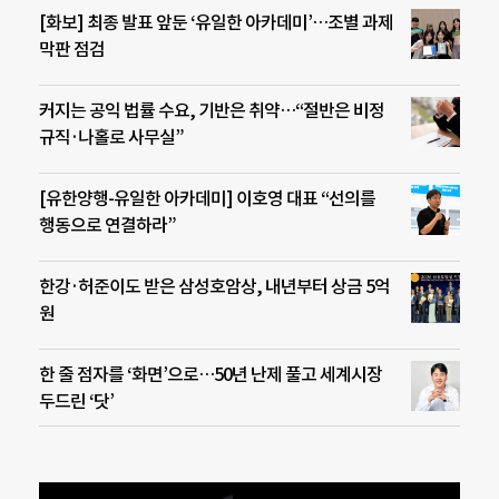
[화보] 최종 발표 앞둔 ‘유일한 아카데미’…조별 과제
막판 점검
커지는 공익 법률 수요, 기반은 취약…“절반은 비정
규직·나홀로 사무실”
[유한양행-유일한 아카데미] 이호영 대표 “선의를
행동으로 연결하라”
한강·허준이도 받은 삼성호암상, 내년부터 상금 5억
원
한 줄 점자를 ‘화면’으로…50년 난제 풀고 세계시장
두드린 ‘닷’