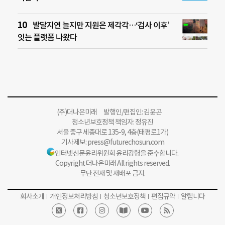
발달지연 늘지만 지원은 제각각…‘검사 이후’
잇는 플랫폼 나왔다
(주)더나은미래 발행인/편집인: 김윤곤
청소년보호정책 책임자: 정유진
서울 중구 세종대로 135-9, 4층(태평로1가)
기사제보:
press@futurechosun.com
인터넷신문윤리위원회 윤리강령을 준수합니다.
Copyright 더나은미래 All rights reserved.
무단 전재 및 재배포 금지.
회사소개
개인정보처리방침
청소년보호정책
편집규약
알립니다