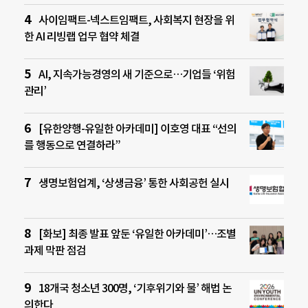
사이임팩트-넥스트임팩트, 사회복지 현장을 위
한 AI 리빙랩 업무 협약 체결
AI, 지속가능경영의 새 기준으로…기업들 ‘위험
관리’
[유한양행-유일한 아카데미] 이호영 대표 “선의
를 행동으로 연결하라”
생명보험업계, ‘상생금융’ 통한 사회공헌 실시
[화보] 최종 발표 앞둔 ‘유일한 아카데미’…조별
과제 막판 점검
18개국 청소년 300명, ‘기후위기와 물’ 해법 논
의한다