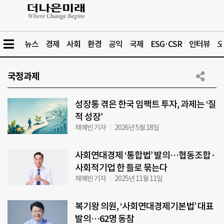
뉴스
경제
사회
환경
공익
국제
ESG·CSR
인터뷰
오
국정과제
성장통 겪은 한국 임팩트 투자, 과제는 ‘질
적 성장’
채예빈 기자
2026년 5월 18일
사회연대경제 ‘통합법’ 발의…협동조합·
사회적기업 한 틀로 묶는다
채예빈 기자
2025년 11월 11일
복기왕 의원, ‘사회연대경제기본법’ 대표
발의…62명 동참