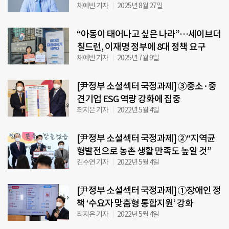
채예빈 기자
2025년 8월 27일
“아동이 태어나고 싶은 나라”…세이브더
칠드런, 이재명 정부에 8대 정책 요구
채예빈 기자
2025년 7월 9일
[尹정부 소셜섹터 국정과제] ③중소·중
견기업 ESG 역량 강화에 집중
최지은 기자
2022년 5월 4일
[尹정부 소셜섹터 국정과제] ②“지역균
형발전으로 농촌 생활 만족도 높일 것”
김수연 기자
2022년 5월 4일
[尹정부 소셜섹터 국정과제] ①장애인 정
책 ‘수요자 맞춤형 통합지원’ 강화
최지은 기자
2022년 5월 4일