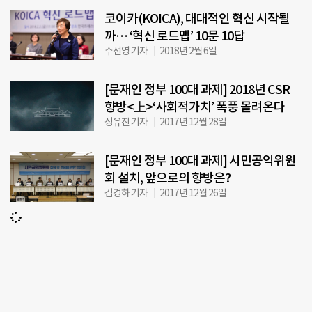
코이카(KOICA), 대대적인 혁신 시작될
까… ‘혁신 로드맵’ 10문 10답
주선영 기자
2018년 2월 6일
[문재인 정부 100대 과제] 2018년 CSR
향방<上>‘사회적가치’ 폭풍 몰려온다
정유진 기자
2017년 12월 28일
[문재인 정부 100대 과제] 시민공익위원
회 설치, 앞으로의 향방은?
김경하 기자
2017년 12월 26일