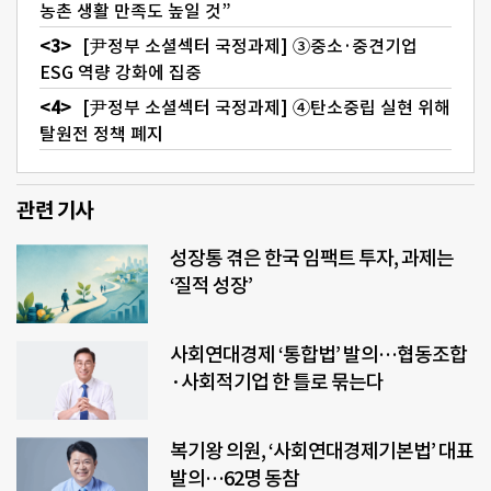
농촌 생활 만족도 높일 것”
[尹정부 소셜섹터 국정과제] ③중소·중견기업
ESG 역량 강화에 집중
[尹정부 소셜섹터 국정과제] ④탄소중립 실현 위해
탈원전 정책 폐지
관련 기사
성장통 겪은 한국 임팩트 투자, 과제는
‘질적 성장’
사회연대경제 ‘통합법’ 발의…협동조합
·사회적기업 한 틀로 묶는다
복기왕 의원, ‘사회연대경제기본법’ 대표
발의…62명 동참