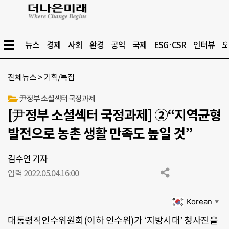
뉴스
경제
사회
환경
공익
국제
ESG·CSR
인터뷰
오
전체뉴스
>
기획/특집
尹정부 소셜섹터 국정과제
[尹정부 소셜섹터 국정과제] ②“지역균형
발전으로 농촌 생활 만족도 높일 것”
김수연 기자
입력 2022.05.04.
16:00
Korean
▼
대통령직인수위원회(이하 인수위)가 ‘지방시대’ 청사진을