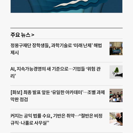
주요 뉴스 >
정몽구재단 장학생들, 과학기술로 ‘미래 난제’ 해법
제시
AI, 지속가능경영의 새 기준으로…기업들 ‘위험 관
리’
[화보] 최종 발표 앞둔 ‘유일한 아카데미’…조별 과제
막판 점검
커지는 공익 법률 수요, 기반은 취약…“절반은 비정
규직·나홀로 사무실”