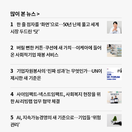
많이 본 뉴스 >
한 줄 점자를 ‘화면’으로…50년 난제 풀고 세계
시장 두드린 ‘닷’
버릴 뻔한 커튼·쿠션에 새 가치…이케아에 들어
온 사회적기업 재봉 서비스
기업자원봉사의 ‘진짜 성과’는 무엇인가…UN이
제시한 새 기준은
사이임팩트-넥스트임팩트, 사회복지 현장을 위
한 AI 리빙랩 업무 협약 체결
AI, 지속가능경영의 새 기준으로…기업들 ‘위험
관리’