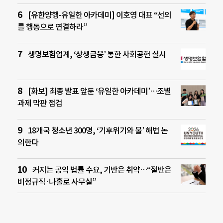
[유한양행-유일한 아카데미] 이호영 대표 “선의
를 행동으로 연결하라”
생명보험업계, ‘상생금융’ 통한 사회공헌 실시
[화보] 최종 발표 앞둔 ‘유일한 아카데미’…조별
과제 막판 점검
18개국 청소년 300명, ‘기후위기와 물’ 해법 논
의한다
커지는 공익 법률 수요, 기반은 취약…“절반은
비정규직·나홀로 사무실”