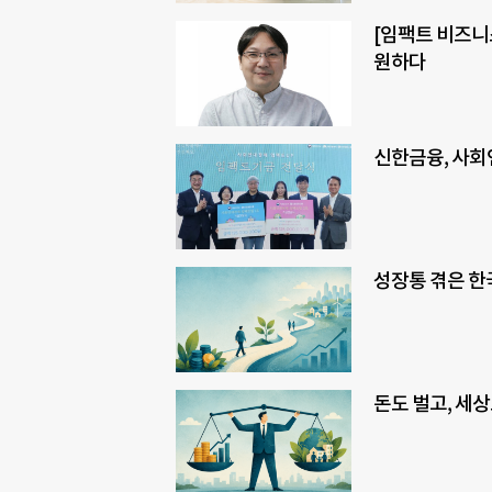
[임팩트 비즈니스
원하다
신한금융, 사회
성장통 겪은 한국
돈도 벌고, 세