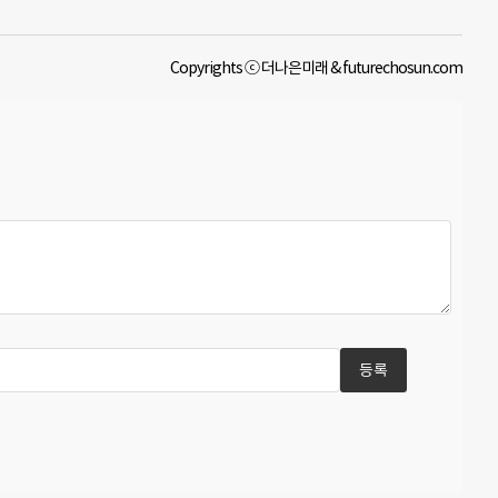
Copyrights ⓒ 더나은미래 & futurechosun.com