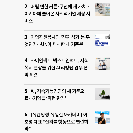
버릴 뻔한 커튼·쿠션에 새 가치…
이케아에 들어온 사회적기업 재봉 서
비스
기업자원봉사의 ‘진짜 성과’는 무
엇인가…UN이 제시한 새 기준은
사이임팩트-넥스트임팩트, 사회
복지 현장을 위한 AI 리빙랩 업무 협
약 체결
AI, 지속가능경영의 새 기준으
로…기업들 ‘위험 관리’
[유한양행-유일한 아카데미] 이
호영 대표 “선의를 행동으로 연결하
라”