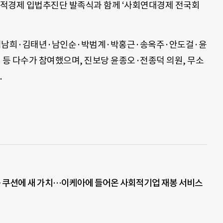
사회적경제 입법추진단 발족식과 함께 ‘사회연대경제 전국회
김남희·김태년·남인순·박범계·박홍근·송옥주·안도걸·윤
등 다수가 참여했으며, 진보당 윤종오·전종덕 의원, 무소
.
·쿠션에 새 가치…이케아에 들어온 사회적기업 재봉 서비스