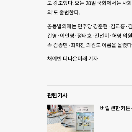
고 강조했다. 오는 28일 국회에서는 
의’도 출범한다.
공동발의에는 민주당 강준현·김교흥·
건영·이인영·정태호·진선미·허영 의원 
속 김종민·최혁진 의원도 이름을 올렸다
채예빈 더나은미래 기자
관련 기사
버릴 뻔한 커튼