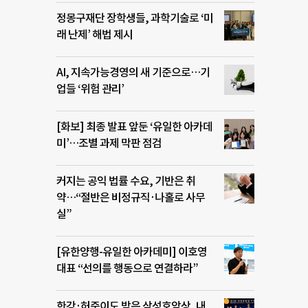
정몽구재단 장학생들, 과학기술로 ‘미
래 난제’ 해법 제시
AI, 지속가능경영의 새 기준으로…기
업들 ‘위험 관리’
[화보] 최종 발표 앞둔 ‘유일한 아카데
미’…조별 과제 막판 점검
커지는 공익 법률 수요, 기반은 취
약…“절반은 비정규직·나홀로 사무
실”
[유한양행-유일한 아카데미] 이호영
대표 “선의를 행동으로 연결하라”
한강·허준이도 받은 삼성호암상, 내