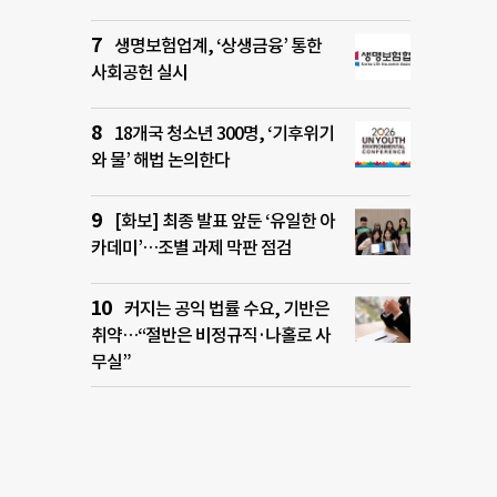
생명보험업계, ‘상생금융’ 통한
사회공헌 실시
18개국 청소년 300명, ‘기후위기
와 물’ 해법 논의한다
[화보] 최종 발표 앞둔 ‘유일한 아
카데미’…조별 과제 막판 점검
커지는 공익 법률 수요, 기반은
취약…“절반은 비정규직·나홀로 사
무실”