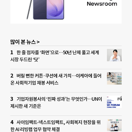
많이 본 뉴스 >
한 줄 점자를 ‘화면’으로…50년 난제 풀고 세계
시장 두드린 ‘닷’
버릴 뻔한 커튼·쿠션에 새 가치…이케아에 들어
온 사회적기업 재봉 서비스
기업자원봉사의 ‘진짜 성과’는 무엇인가…UN이
제시한 새 기준은
사이임팩트-넥스트임팩트, 사회복지 현장을 위
한 AI 리빙랩 업무 협약 체결