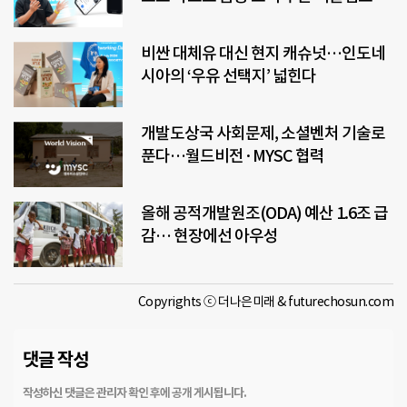
비싼 대체유 대신 현지 캐슈넛…인도네
시아의 ‘우유 선택지’ 넓힌다
개발도상국 사회문제, 소셜벤처 기술로
푼다…월드비전·MYSC 협력
올해 공적개발원조(ODA) 예산 1.6조 급
감… 현장에선 아우성
Copyrights ⓒ 더나은미래 & futurechosun.com
댓글 작성