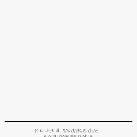
(주)더나은미래 발행인/편집인: 김윤곤
청소년보호정책 책임자: 정유진