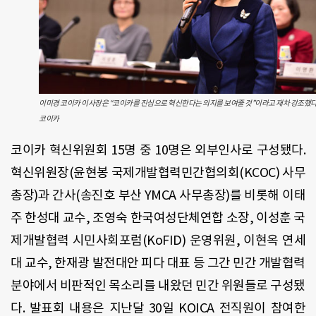
이미경 코이카 이사장은 “코이카를 진심으로 혁신한다는 의지를 보여줄 것”이라고 재차 강조했다
코이카
코이카 혁신위원회 15명 중 10명은 외부인사로 구성됐다.
혁신위원장(윤현봉 국제개발협력민간협의회(KCOC) 사무
총장)과 간사(송진호 부산 YMCA 사무총장)를 비롯해 이태
주 한성대 교수, 조영숙 한국여성단체연합 소장, 이성훈 국
제개발협력 시민사회포럼(KoFID) 운영위원, 이현옥 연세
대 교수, 한재광 발전대안 피다 대표 등 그간 민간 개발협력
분야에서 비판적인 목소리를 내왔던 민간 위원들로 구성됐
다. 발표회 내용은 지난달 30일 KOICA 전직원이 참여한