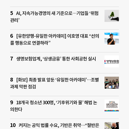
AI, 지속가능경영의 새 기준으로…기업들 ‘위험
관리’
[유한양행-유일한 아카데미] 이호영 대표 “선의
를 행동으로 연결하라”
생명보험업계, ‘상생금융’ 통한 사회공헌 실시
[화보] 최종 발표 앞둔 ‘유일한 아카데미’…조별
과제 막판 점검
18개국 청소년 300명, ‘기후위기와 물’ 해법 논
의한다
커지는 공익 법률 수요, 기반은 취약…“절반은