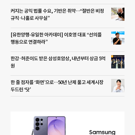
커지는 공익 법률 수요, 기반은 취약…“절반은 비정
규직·나홀로 사무실”
[유한양행-유일한 아카데미] 이호영 대표 “선의를
행동으로 연결하라”
한강·허준이도 받은 삼성호암상, 내년부터 상금 5억
원
한 줄 점자를 ‘화면’으로…50년 난제 풀고 세계시장
두드린 ‘닷’