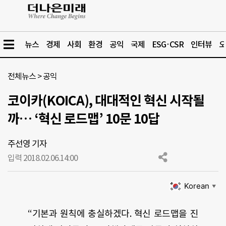
뉴스
경제
사회
환경
공익
국제
ESG·CSR
인터뷰
오
전체뉴스
>
공익
코이카(KOICA), 대대적인 혁신 시작될
까… ‘혁신 로드맵’ 10문 10답
주선영 기자
입력 2018.02.06.
14:00
Korean
▼
“기본과 원칙에 충실하겠다. 혁신 로드맵을 진