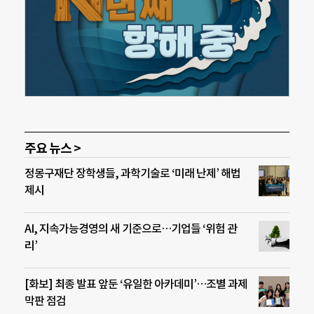
주요 뉴스 >
정몽구재단 장학생들, 과학기술로 ‘미래 난제’ 해법
제시
AI, 지속가능경영의 새 기준으로…기업들 ‘위험 관
리’
[화보] 최종 발표 앞둔 ‘유일한 아카데미’…조별 과제
막판 점검