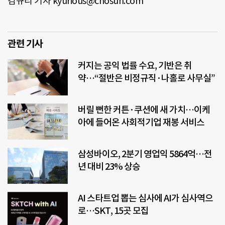
김규리 기자 kyurious@chosun.com
관련 기사
커지는 공익 법률 수요, 기반은 취
약…“절반은 비정규직·나홀로 사무실”
버릴 뻔한 커튼·쿠션에 새 가치…이케
아에 들어온 사회적기업 재봉 서비스
삼성바이오, 2분기 영업익 5864억…전
년 대비 23% 상승
AI 스타트업 뽑는 심사에 AI가 심사역으
로…SKT, 15곳 모집