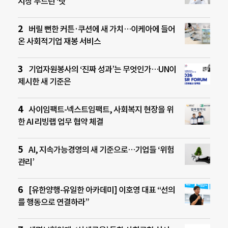
시장 두드린 ‘닷’
버릴 뻔한 커튼·쿠션에 새 가치…이케아에 들어
온 사회적기업 재봉 서비스
기업자원봉사의 ‘진짜 성과’는 무엇인가…UN이
제시한 새 기준은
사이임팩트-넥스트임팩트, 사회복지 현장을 위
한 AI 리빙랩 업무 협약 체결
AI, 지속가능경영의 새 기준으로…기업들 ‘위험
관리’
[유한양행-유일한 아카데미] 이호영 대표 “선의
를 행동으로 연결하라”