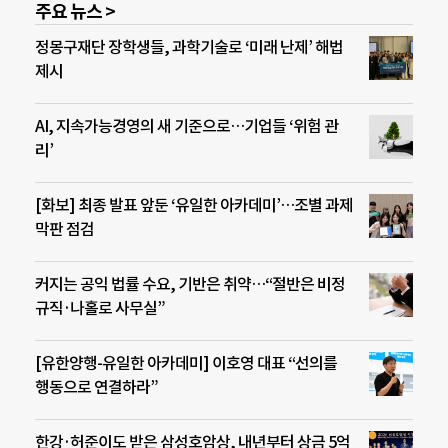
주요 뉴스 >
정몽구재단 장학생들, 과학기술로 ‘미래 난제’ 해법
제시
AI, 지속가능경영의 새 기준으로…기업들 ‘위험 관
리’
[화보] 최종 발표 앞둔 ‘유일한 아카데미’…조별 과제
막판 점검
커지는 공익 법률 수요, 기반은 취약…“절반은 비정
규직·나홀로 사무실”
[유한양행-유일한 아카데미] 이호영 대표 “선의를
행동으로 연결하라”
한강·허준이도 받은 삼성호암상, 내년부터 상금 5억