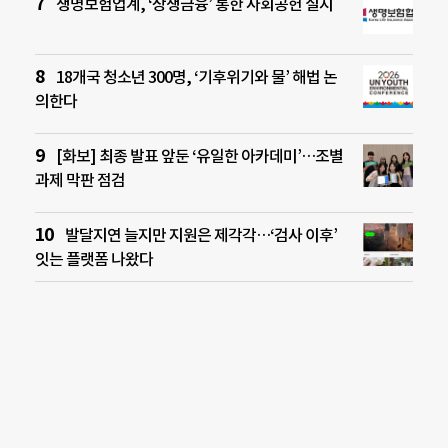
생명보험업계, ‘상생금융’ 통한 사회공헌 실시
18개국 청소년 300명, ‘기후위기와 물’ 해법 논
의한다
[화보] 최종 발표 앞둔 ‘유일한 아카데미’…조별
과제 막판 점검
발달지연 늘지만 지원은 제각각…‘검사 이후’
잇는 플랫폼 나왔다