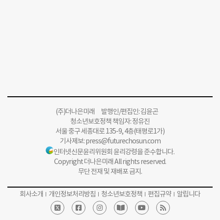
(주)더나은미래 발행인/편집인: 김윤곤
청소년보호정책 책임자: 정유진
서울 중구 세종대로 135-9, 4층(태평로1가)
기사제보:
press@futurechosun.com
인터넷신문윤리위원회 윤리강령을 준수합니다.
Copyright 더나은미래 All rights reserved.
무단 전재 및 재배포 금지.
회사소개
개인정보처리방침
청소년보호정책
편집규약
알립니다