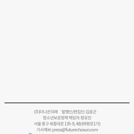
(주)더나은미래 발행인/편집인: 김윤곤
청소년보호정책 책임자: 정유진
서울 중구 세종대로 135-9, 4층(태평로1가)
기사제보:
press@futurechosun.com