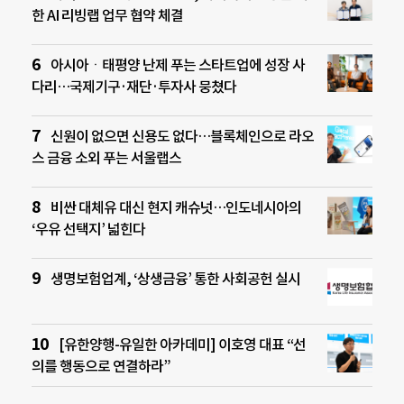
한 AI 리빙랩 업무 협약 체결
아시아ㆍ태평양 난제 푸는 스타트업에 성장 사
다리…국제기구·재단·투자사 뭉쳤다
신원이 없으면 신용도 없다…블록체인으로 라오
스 금융 소외 푸는 서울랩스
비싼 대체유 대신 현지 캐슈넛…인도네시아의
‘우유 선택지’ 넓힌다
생명보험업계, ‘상생금융’ 통한 사회공헌 실시
[유한양행-유일한 아카데미] 이호영 대표 “선
의를 행동으로 연결하라”