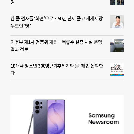
원
한 줄 점자를 ‘화면’으로…50년 난제 풀고 세계시장
두드린 ‘닷’
기후부 제1차 검증위 개최…복류수 실증 시설 운영
결과 검토
18개국 청소년 300명, ‘기후위기와 물’ 해법 논의한
다