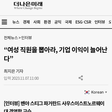
뉴스
경제
사회
환경
공익
국제
ESG·CSR
인터뷰
오
전체뉴스
>
인터뷰
“여성 직원을 뽑아라, 기업 이익이 늘어난
다”
최지은 기자
입력 2023.11.07.
11:00
Korean
▼
[인터뷰] 벤야 스티그 파거란드 사우스이스트노르웨이
대 경영학 교수