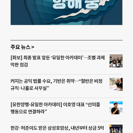
주요 뉴스 >
[화보] 최종 발표 앞둔 ‘유일한 아카데미’…조별 과제
막판 점검
커지는 공익 법률 수요, 기반은 취약…“절반은 비정
규직·나홀로 사무실”
[유한양행-유일한 아카데미] 이호영 대표 “선의를
행동으로 연결하라”
한강·허준이도 받은 삼성호암상, 내년부터 상금 5억