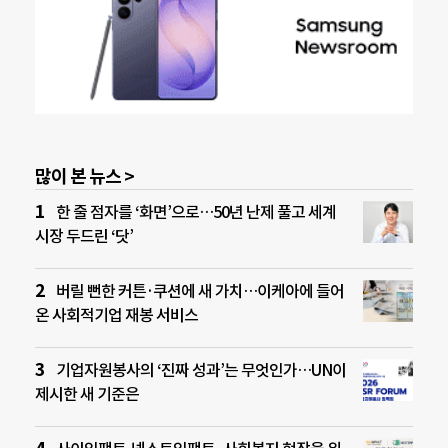
많이 본 뉴스 >
한 줄 점자를 ‘화면’으로…50년 난제 풀고 세계
시장 두드린 ‘닷’
버릴 뻔한 커튼·쿠션에 새 가치…이케아에 들어
온 사회적기업 재봉 서비스
기업자원봉사의 ‘진짜 성과’는 무엇인가…UN이
제시한 새 기준은