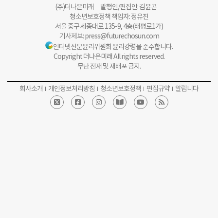
(주)더나은미래 발행인/편집인: 김윤곤
청소년보호정책 책임자: 정유진
서울 중구 세종대로 135-9, 4층(태평로1가)
기사제보:
press@futurechosun.com
인터넷신문윤리위원회 윤리강령을 준수합니다.
Copyright 더나은미래 All rights reserved.
무단 전재 및 재배포 금지.
회사소개
개인정보처리방침
청소년보호정책
편집규약
알립니다