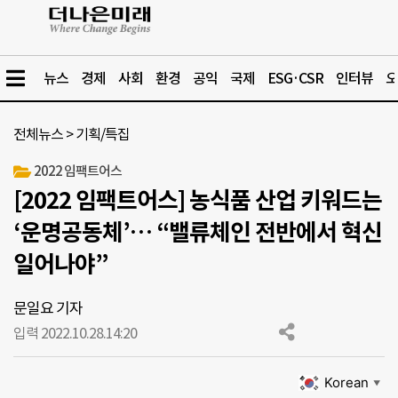
뉴스
경제
사회
환경
공익
국제
ESG·CSR
인터뷰
오
전체뉴스
>
기획/특집
2022 임팩트어스
[2022 임팩트어스] 농식품 산업 키워드는
‘운명공동체’… “밸류체인 전반에서 혁신
일어나야”
문일요 기자
입력 2022.10.28.
14:20
Korean
▼