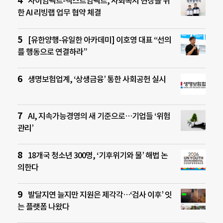
사이임팩트-넥스트임팩트, 사회복지 현장을 위
한 AI 리빙랩 업무 협약 체결
[유한양행-유일한 아카데미] 이호영 대표 “선의
를 행동으로 연결하라”
생명보험업계, ‘상생금융’ 통한 사회공헌 실시
AI, 지속가능경영의 새 기준으로…기업들 ‘위험
관리’
18개국 청소년 300명, ‘기후위기와 물’ 해법 논
의한다
발달지연 늘지만 지원은 제각각…‘검사 이후’ 잇
는 플랫폼 나왔다