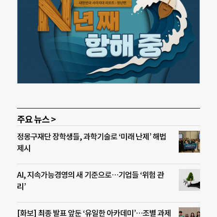
주요 뉴스 >
정몽구재단 장학생들, 과학기술로 ‘미래 난제’ 해법
제시
AI, 지속가능경영의 새 기준으로…기업들 ‘위험 관
리’
[화보] 최종 발표 앞둔 ‘유일한 아카데미’…조별 과제