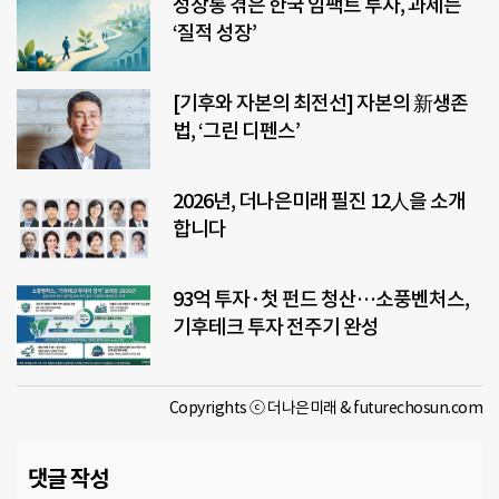
성장통 겪은 한국 임팩트 투자, 과제는
‘질적 성장’
[기후와 자본의 최전선] 자본의 新생존
법, ‘그린 디펜스’
2026년, 더나은미래 필진 12人을 소개
합니다
93억 투자·첫 펀드 청산…소풍벤처스,
기후테크 투자 전주기 완성
Copyrights ⓒ 더나은미래 & futurechosun.com
댓글 작성