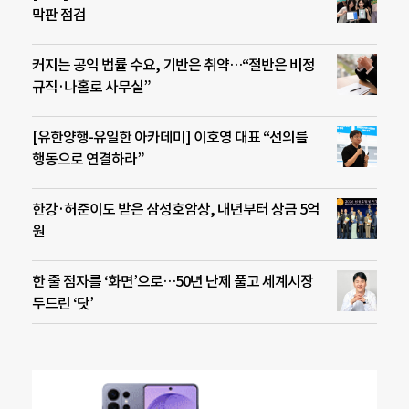
막판 점검
커지는 공익 법률 수요, 기반은 취약…“절반은 비정
규직·나홀로 사무실”
[유한양행-유일한 아카데미] 이호영 대표 “선의를
행동으로 연결하라”
한강·허준이도 받은 삼성호암상, 내년부터 상금 5억
원
한 줄 점자를 ‘화면’으로…50년 난제 풀고 세계시장
두드린 ‘닷’