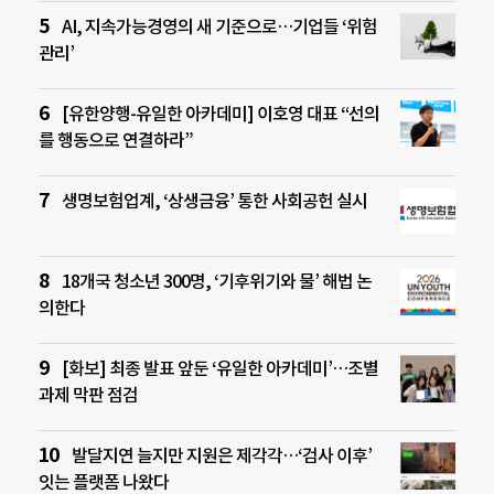
AI, 지속가능경영의 새 기준으로…기업들 ‘위험
관리’
[유한양행-유일한 아카데미] 이호영 대표 “선의
를 행동으로 연결하라”
생명보험업계, ‘상생금융’ 통한 사회공헌 실시
18개국 청소년 300명, ‘기후위기와 물’ 해법 논
의한다
[화보] 최종 발표 앞둔 ‘유일한 아카데미’…조별
과제 막판 점검
발달지연 늘지만 지원은 제각각…‘검사 이후’
잇는 플랫폼 나왔다