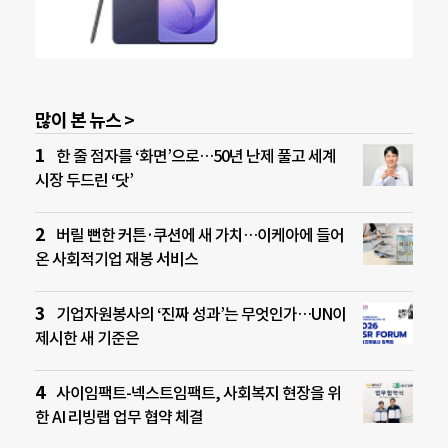
많이 본 뉴스 >
한 줄 점자를 ‘화면’으로…50년 난제 풀고 세계
시장 두드린 ‘닷’
버릴 뻔한 커튼·쿠션에 새 가치…이케아에 들어
온 사회적기업 재봉 서비스
기업자원봉사의 ‘진짜 성과’는 무엇인가…UN이
제시한 새 기준은
사이임팩트-넥스트임팩트, 사회복지 현장을 위
한 AI 리빙랩 업무 협약 체결