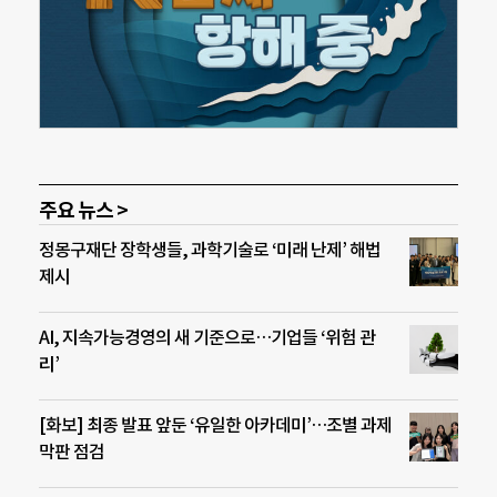
주요 뉴스 >
정몽구재단 장학생들, 과학기술로 ‘미래 난제’ 해법
제시
AI, 지속가능경영의 새 기준으로…기업들 ‘위험 관
리’
[화보] 최종 발표 앞둔 ‘유일한 아카데미’…조별 과제
막판 점검