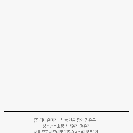
(주)더나은미래 발행인/편집인: 김윤곤
청소년보호정책 책임자: 정유진
서울 중구 세종대로 135-9, 4층(태평로1가)