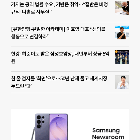
커지는 공익 법률 수요, 기반은 취약…“절반은 비정
규직·나홀로 사무실”
[유한양행-유일한 아카데미] 이호영 대표 “선의를
행동으로 연결하라”
한강·허준이도 받은 삼성호암상, 내년부터 상금 5억
원
한 줄 점자를 ‘화면’으로…50년 난제 풀고 세계시장
두드린 ‘닷’