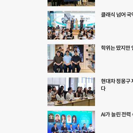
클래식 넘어 국
학위는 땄지만 
현대차 정몽구 
다
AI가 늘린 전력