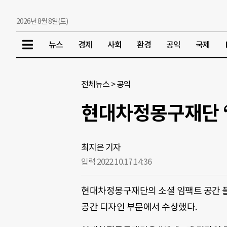
2026년 8월 8일(토)
뉴스
경제
사회
환경
공익
국제
전체뉴스
>
공익
현대차정몽구재단 ‘
최지은 기자
입력 2022.10.17.
14:36
현대차정몽구재단의 소셜 임팩트 공간 플랫
공간 디자인 부문에서 수상했다.