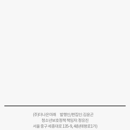
(주)더나은미래 발행인/편집인: 김윤곤
청소년보호정책 책임자: 정유진
서울 중구 세종대로 135-9, 4층(태평로1가)