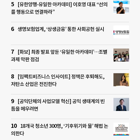
[유한양행-유일한 아카데미] 이호영 대표 “선의
를 행동으로 연결하라”
생명보험업계, ‘상생금융’ 통한 사회공헌 실시
[화보] 최종 발표 앞둔 ‘유일한 아카데미’…조별
과제 막판 점검
[임팩트비즈니스 인사이트] 정책은 후퇴해도,
저탄소 산업은 전진한다
[공익단체의 사업모델 혁신] 공익 생태계의 빈
틈을 메우려면
18개국 청소년 300명, ‘기후위기와 물’ 해법 논
의한다