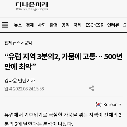
뉴스
경제
사회
환경
공익
국제
ESG·CSR
인터뷰
오
전체뉴스
>
공익
“유럽 지역 3분의2, 가뭄에 고통… 500년
만에 최악”
강나윤 인턴기자
입력 2022.08.24.
15:58
Korean
▼
유럽에서 기후위기로 극심한 가뭄을 겪는 지역이 전체의 3
분의 2에 달한다는 분석이 나왔다.