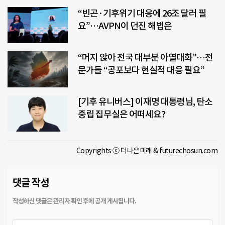
“빈곤·기후위기 대응에 26조 달러 필
요”…AVPN이 던진 해법은
“머지 않아 전국 대부분 아열대화”…전
문가들 “공포보다 현실적 대응 필요”
[기후 유니버스] 이재명 대통령님, 탄소
중립 집무실은 어떠세요?
Copyrights ⓒ 더나은미래 & futurechosun.com
댓글 작성