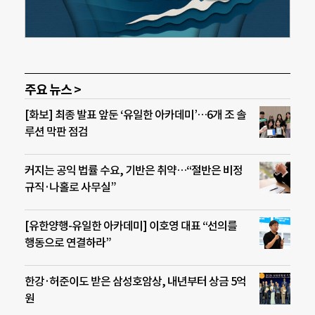
주요 뉴스 >
[화보] 최종 발표 앞둔 ‘유일한 아카데미’…6개 조 솔
루션 막판 점검
커지는 공익 법률 수요, 기반은 취약…“절반은 비정
규직·나홀로 사무실”
[유한양행-유일한 아카데미] 이호영 대표 “선의를
행동으로 연결하라”
한강·허준이도 받은 삼성호암상, 내년부터 상금 5억
원