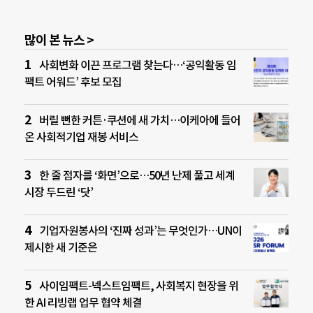
많이 본 뉴스 >
사회변화 이끈 프로그램 찾는다…‘공익활동 임
팩트 어워드’ 후보 모집
버릴 뻔한 커튼·쿠션에 새 가치…이케아에 들어
온 사회적기업 재봉 서비스
한 줄 점자를 ‘화면’으로…50년 난제 풀고 세계
시장 두드린 ‘닷’
기업자원봉사의 ‘진짜 성과’는 무엇인가…UN이
제시한 새 기준은
사이임팩트-넥스트임팩트, 사회복지 현장을 위
한 AI 리빙랩 업무 협약 체결