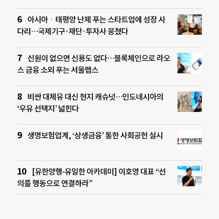
아시아ㆍ태평양 난제 푸는 스타트업에 성장 사
다리…국제기구·재단·투자사 뭉쳤다
신원이 없으면 신용도 없다…블록체인으로 라오
스 금융 소외 푸는 서울랩스
비싼 대체유 대신 현지 캐슈넛…인도네시아의
‘우유 선택지’ 넓힌다
생명보험업계, ‘상생금융’ 통한 사회공헌 실시
[유한양행-유일한 아카데미] 이호영 대표 “선
의를 행동으로 연결하라”