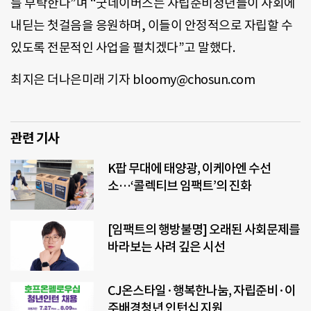
를 부탁한다”며 “굿네이버스는 자립준비청년들이 사회에
내딛는 첫걸음을 응원하며, 이들이 안정적으로 자립할 수
있도록 전문적인 사업을 펼치겠다”고 말했다.
최지은 더나은미래 기자 bloomy@chosun.com
관련 기사
K팝 무대에 태양광, 이케아엔 수선
소…‘콜렉티브 임팩트’의 진화
[임팩트의 행방불명] 오래된 사회문제를
바라보는 사려 깊은 시선
CJ온스타일·행복한나눔, 자립준비·이
주배경청년 인턴십 지원