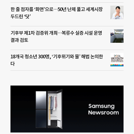
한 줄 점자를 ‘화면’으로…50년 난제 풀고 세계시장
두드린 ‘닷’
기후부 제1차 검증위 개최…복류수 실증 시설 운영
결과 검토
18개국 청소년 300명, ‘기후위기와 물’ 해법 논의한
다