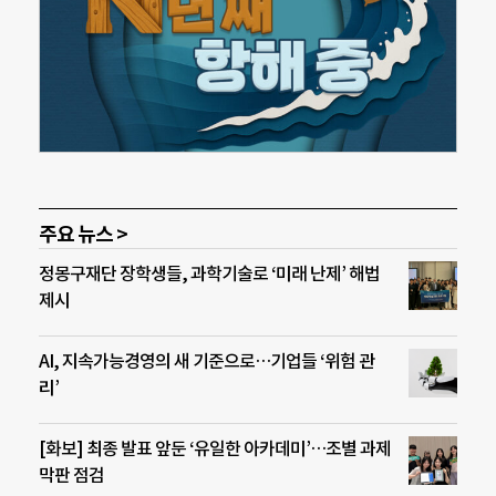
주요 뉴스 >
정몽구재단 장학생들, 과학기술로 ‘미래 난제’ 해법
제시
AI, 지속가능경영의 새 기준으로…기업들 ‘위험 관
리’
[화보] 최종 발표 앞둔 ‘유일한 아카데미’…조별 과제
막판 점검