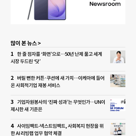
많이 본 뉴스 >
한 줄 점자를 ‘화면’으로…50년 난제 풀고 세계
시장 두드린 ‘닷’
버릴 뻔한 커튼·쿠션에 새 가치…이케아에 들어
온 사회적기업 재봉 서비스
기업자원봉사의 ‘진짜 성과’는 무엇인가…UN이
제시한 새 기준은
사이임팩트-넥스트임팩트, 사회복지 현장을 위
한 AI 리빙랩 업무 협약 체결