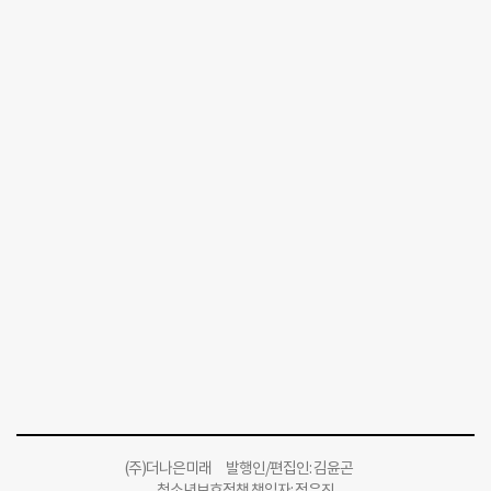
(주)더나은미래 발행인/편집인: 김윤곤
청소년보호정책 책임자: 정유진