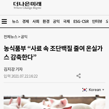
뉴스
경제
사회
환경
공익
국제
ESG·CSR
인터뷰
오
전체뉴스
>
공익
농식품부 “사료 속 조단백질 줄여 온실가
스 감축한다”
김지강 기자
입력 2021.07.22.
16:22
Korean
▼