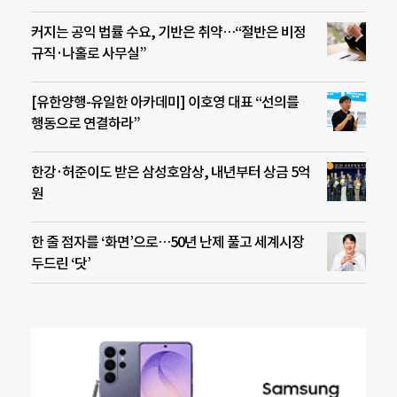
커지는 공익 법률 수요, 기반은 취약…“절반은 비정
규직·나홀로 사무실”
[유한양행-유일한 아카데미] 이호영 대표 “선의를
행동으로 연결하라”
한강·허준이도 받은 삼성호암상, 내년부터 상금 5억
원
한 줄 점자를 ‘화면’으로…50년 난제 풀고 세계시장
두드린 ‘닷’