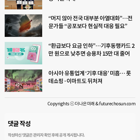
“머지 않아 전국 대부분 아열대화”…전
문가들 “공포보다 현실적 대응 필요”
“환급보다 요금 인하”…기후동행카드 2
만 원으로 낮추면 승용차 15만 대 줄어
아시아 유통업계 ‘기후 대응’ 미흡… 롯
데쇼핑·이마트도 뒤처져
Copyrights ⓒ 더나은미래 & futurechosun.com
댓글 작성