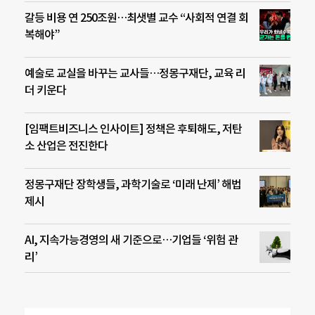
갈등 비용 연 250조원…최샛별 교수 “사회적 연결 회
복해야”
예술로 교실을 바꾸는 교사들…정몽구재단, 교육 리
더 키운다
[임팩트비즈니스 인사이트] 정책은 후퇴해도, 저탄
소 산업은 전진한다
정몽구재단 장학생들, 과학기술로 ‘미래 난제’ 해법
제시
AI, 지속가능경영의 새 기준으로…기업들 ‘위험 관
리’