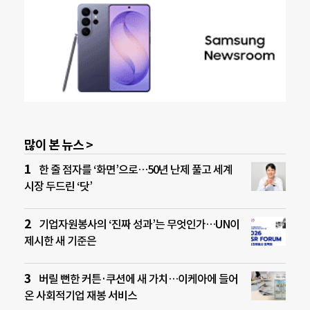
많이 본 뉴스 >
한 줄 점자를 ‘화면’으로…50년 난제 풀고 세계
시장 두드린 ‘닷’
기업자원봉사의 ‘진짜 성과’는 무엇인가…UN이
제시한 새 기준은
버릴 뻔한 커튼·쿠션에 새 가치…이케아에 들어
온 사회적기업 재봉 서비스