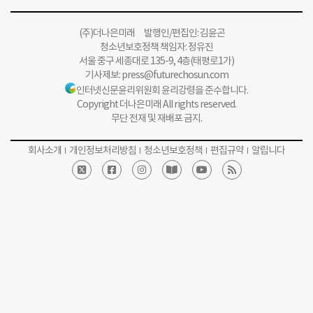
(주)더나은미래 발행인/편집인: 김윤곤
청소년보호정책 책임자: 정유진
서울 중구 세종대로 135-9, 4층(태평로1가)
기사제보:
press@futurechosun.com
인터넷신문윤리위원회 윤리강령을 준수합니다.
Copyright 더나은미래 All rights reserved.
무단 전재 및 재배포 금지.
회사소개
개인정보처리방침
청소년보호정책
편집규약
알립니다