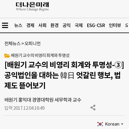
뉴스
경제
사회
환경
공익
국제
ESG·CSR
인터뷰
오
전체뉴스
>
오피니언
배원기 교수의 비영리 회계와 투명성
[배원기 교수의 비영리 회계와 투명성-③]
공익법인을 대하는 韓日 엇갈린 행보, 법
제도 뜯어보기
배원기 홍익대 경영대학원 세무학과 교수
입력 2017.12.04.
16:49
Korean
▼