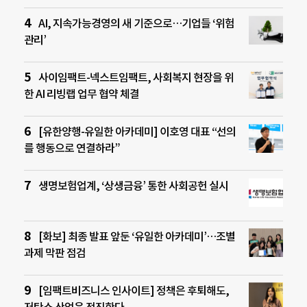
AI, 지속가능경영의 새 기준으로…기업들 ‘위험
관리’
사이임팩트-넥스트임팩트, 사회복지 현장을 위
한 AI 리빙랩 업무 협약 체결
[유한양행-유일한 아카데미] 이호영 대표 “선의
를 행동으로 연결하라”
생명보험업계, ‘상생금융’ 통한 사회공헌 실시
[화보] 최종 발표 앞둔 ‘유일한 아카데미’…조별
과제 막판 점검
[임팩트비즈니스 인사이트] 정책은 후퇴해도,
저탄소 산업은 전진한다