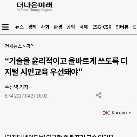
뉴스
경제
사회
환경
공익
국제
ESG·CSR
인터뷰
오
전체뉴스
>
공익
“기술을 윤리적이고 올바르게 쓰도록 디
지털 시민교육 우선돼야”
주선영 기자
입력 2017.04.27.
16:02
Korean
▼