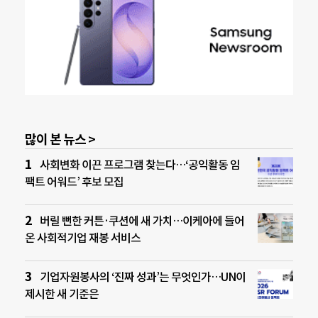
많이 본 뉴스 >
사회변화 이끈 프로그램 찾는다…‘공익활동 임
팩트 어워드’ 후보 모집
버릴 뻔한 커튼·쿠션에 새 가치…이케아에 들어
온 사회적기업 재봉 서비스
기업자원봉사의 ‘진짜 성과’는 무엇인가…UN이
제시한 새 기준은