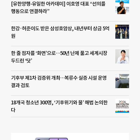
[유한양행-유일한 아카데미] 이호영 대표 “선의를
행동으로 연결하라”
한강·허준이도 받은 삼성호암상, 내년부터 상금 5억
원
한 줄 점자를 ‘화면’으로…50년 난제 풀고 세계시장
두드린 ‘닷’
기후부 제1차 검증위 개최…복류수 실증 시설 운영
결과 검토
18개국 청소년 300명, ‘기후위기와 물’ 해법 논의한
다