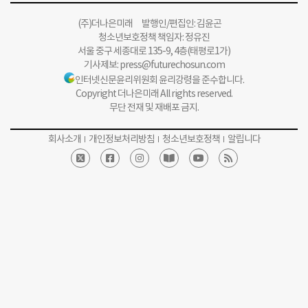
(주)더나은미래 발행인/편집인: 김윤곤
청소년보호정책 책임자: 정유진
서울 중구 세종대로 135-9, 4층(태평로1가)
기사제보:
press@futurechosun.com
인터넷신문윤리위원회 윤리강령을 준수합니다.
Copyright 더나은미래 All rights reserved.
무단 전재 및 재배포 금지.
회사소개
개인정보처리방침
청소년보호정책
알립니다