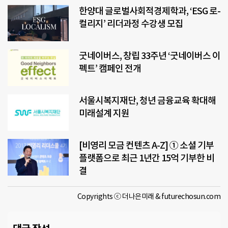
한양대 글로벌사회적경제학과, ‘ESG 로-
컬리지’ 리더과정 수강생 모집
굿네이버스, 창립 33주년 ‘굿네이버스 이
펙트’ 캠페인 전개
서울시복지재단, 청년 금융교육 확대해
미래설계 지원
[비영리 모금 컨텐츠 A-Z] ① 소셜 기부
플랫폼으로 최근 1년간 15억 기부한 비
결
Copyrights ⓒ 더나은미래 & futurechosun.com