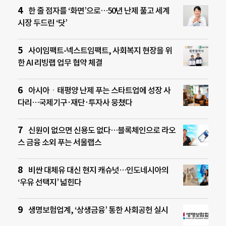
한 줄 점자를 ‘화면’으로…50년 난제 풀고 세계
시장 두드린 ‘닷’
사이임팩트-넥스트임팩트, 사회복지 현장을 위
한 AI 리빙랩 업무 협약 체결
아시아ㆍ태평양 난제 푸는 스타트업에 성장 사
다리…국제기구·재단·투자사 뭉쳤다
신원이 없으면 신용도 없다…블록체인으로 라오
스 금융 소외 푸는 서울랩스
비싼 대체유 대신 현지 캐슈넛…인도네시아의
‘우유 선택지’ 넓힌다
생명보험업계, ‘상생금융’ 통한 사회공헌 실시